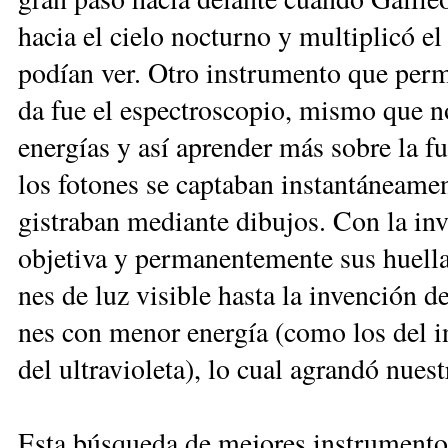
ha­cia el cie­lo noc­tur­no y mul­ti­pli­có e
po­dían ver. Otro ins­tru­men­to que per­mi
da fue el es­pec­tros­co­pio, mis­mo que nos 
ener­gías y así apren­der más so­bre la f
los fo­to­nes se cap­ta­ban ins­tan­tá­nea­me
gis­tra­ban me­dian­te di­bu­jos. Con la in­v
ob­je­ti­va y per­ma­nen­te­men­te sus hue­lla
nes de luz vi­si­ble has­ta la in­ven­ción de
nes con me­nor ener­gía (co­mo los del in
del ul­tra­vio­le­ta), lo cual agran­dó nues­
Es­ta bús­que­da de me­jo­res ins­tru­men­to