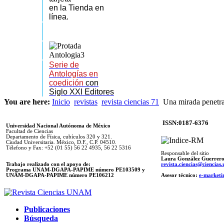
en la Tienda en
línea.
Serie de
Antologías en
coedición
con
Siglo XXI Editores
You are here:
Inicio
revistas
revista ciencias 71
Una mirada penetra
ISSN:0187-6376
Universidad Nacional Autónoma de México
Facultad de Ciencias
Departamento de Física, cubículos 320 y 321.
Ciudad Universitaria. México, D.F., C.P. 04510.
Télefono y Fax: +52 (01 55) 56 22 4935, 56 22 5316
Responsable del sitio
Laura González Guerrer
Trabajo realizado con el apoyo de:
revista.ciencias@ciencia
Programa UNAM-DGAPA-PAPIME número PE103509 y
UNAM-DGAPA-PAPIME
número PE106212
Asesor técnico:
e-marketi
Publicaciones
Búsqueda