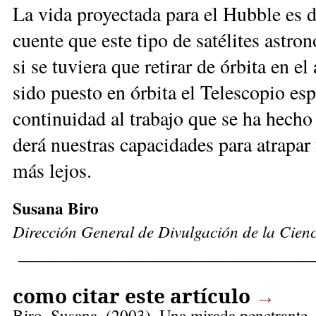
La vi­da pro­yec­ta­da pa­ra el Hub­ble es d
cuen­te que es­te ti­po de sa­té­li­tes as­t
si se tu­vie­ra que re­ti­rar de ór­bi­ta en
si­do pues­to en ór­bi­ta el Te­les­co­pio es­
con­ti­nui­dad al tra­ba­jo que se ha he­c
de­rá nues­tras ca­pa­ci­da­des pa­ra atra­p
más le­jos.
Susana Biro
Dirección General de Divulgación de la Cien
______________________________
como citar este artículo
→
Biro, Susana
. (2003). Una mirada penetrante.