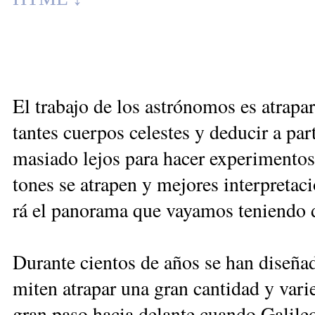
El tra­ba­jo de los as­tró­no­mos es atra­pa
tan­tes cuer­pos ce­les­tes y de­du­cir a pa
ma­sia­do le­jos pa­ra ha­cer ex­pe­ri­men­t
to­nes se atra­pen y me­jo­res in­ter­pre­ta­
rá el pa­no­ra­ma que va­ya­mos te­nien­do 
Du­ran­te cien­tos de años se han di­se­ña
mi­ten atra­par una gran can­ti­dad y va­ri
gran pa­so ha­cia de­lan­te cuan­do Ga­li­le