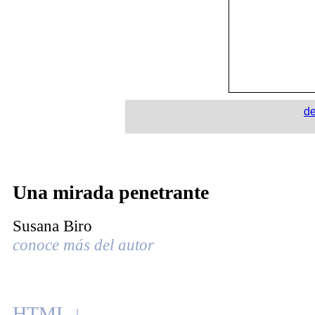
de
Una mirada penetrante
Susana Biro
conoce más del autor
HT
ML ↓