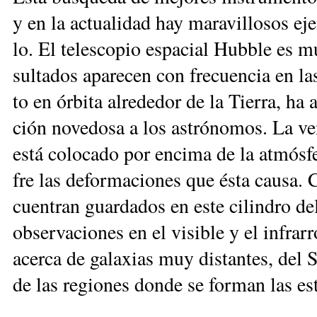
y en la ac­tua­li­dad hay ma­ra­vi­llo­sos ej
lo. El te­les­co­pio es­pa­cial Hub­ble es m
sul­ta­dos apa­re­cen con fre­cuen­cia en l
to en ór­bi­ta al­re­de­dor de la Tie­rra, ha
ción no­ve­do­sa a los as­tró­no­mos. La ven
es­tá co­lo­ca­do por en­ci­ma de la at­mós­f
fre las de­for­ma­cio­nes que és­ta cau­sa.
cuen­tran guar­da­dos en es­te ci­lin­dro de
ob­ser­va­cio­nes en el vi­si­ble y el in­fra
acer­ca de ga­la­xias muy dis­tan­tes, del S
de las re­gio­nes don­de se for­man las es­t