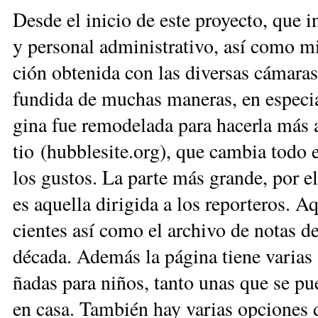
Des­de el ini­cio de es­te pro­yec­to, que in­
y per­so­nal ad­mi­nis­tra­ti­vo, así co­mo mi
ción ob­te­ni­da con las di­ver­sas cá­ma­ra
fun­di­da de mu­chas ma­ne­ras, en es­pe­cia
gi­na fue re­mo­de­la­da pa­ra ha­cer­la más a
tio (hub­ble­si­te.org), que cam­bia to­do e
los gus­tos. La par­te más gran­de, por el
es aque­lla di­ri­gi­da a los re­por­te­ros. 
cien­tes así co­mo el ar­chi­vo de no­tas 
dé­ca­da. Ade­más la pá­gi­na tie­ne va­rias 
ña­das pa­ra ni­ños, tan­to unas que se pue
en ca­sa. Tam­bién hay va­rias op­cio­nes de