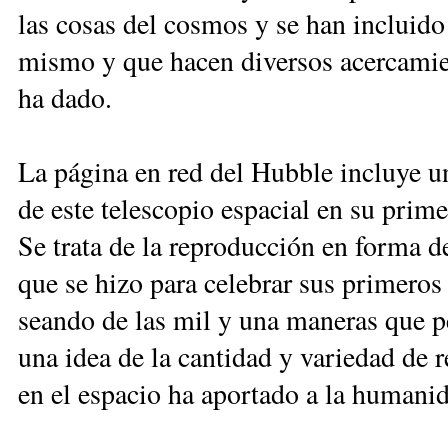
las co­sas del cos­mos y se han in­clui­do s
mis­mo y que ha­cen di­ver­sos acer­ca­mien
ha dado.
La pá­gi­na en red del Hub­ble in­clu­ye u
de es­te te­les­co­pio es­pa­cial en su pri­m
Se tra­ta de la re­pro­duc­ción en for­ma de 
que se hi­zo pa­ra ce­le­brar sus pri­me­ro
sean­do de las mil y una ma­ne­ras que per­m
una idea de la can­ti­dad y va­rie­dad de re­
en el es­pa­cio ha apor­ta­do a la hu­ma­ni­