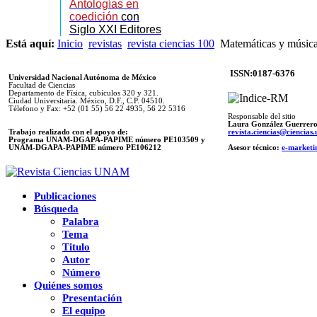
Antologías en
coedición
con
Siglo XXI Editores
Está aquí:
Inicio
revistas
revista ciencias 100
Matemáticas y música 
ISSN:0187-6376
Universidad Nacional Autónoma de México
Facultad de Ciencias
Departamento de Física, cubículos 320 y 321.
Ciudad Universitaria. México, D.F., C.P. 04510.
Télefono y Fax: +52 (01 55) 56 22 4935, 56 22 5316
Responsable del sitio
Laura González Guerrer
Trabajo realizado con el apoyo de:
revista.ciencias@ciencia
Programa UNAM-DGAPA-PAPIME número PE103509 y
UNAM-DGAPA-PAPIME
número PE106212
Asesor técnico:
e-marketi
Publicaciones
Búsqueda
Palabra
Tema
Titulo
Autor
Número
Quiénes somos
Presentación
El equipo