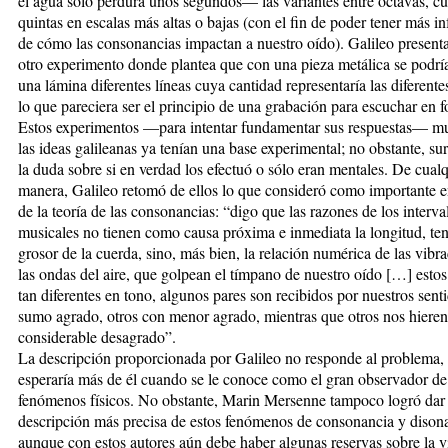
el agua sólo perdura unos segundos— las variantes entre octavas, cu
quintas en escalas más altas o bajas (con el fin de poder tener más i
de cómo las consonancias impactan a nuestro oído). Galileo present
otro experimento donde plantea que con una pieza metálica se podrí
una lámina diferentes líneas cuya cantidad representaría las diferent
lo que pareciera ser el principio de una grabación para escuchar en f
Estos experimentos —para intentar fundamentar sus respuestas— m
las ideas galileanas ya tenían una base experimental; no obstante, su
la duda sobre si en verdad los efectuó o sólo eran mentales. De cual
manera, Galileo retomó de ellos lo que consideró como importante en
de la teoría de las consonancias: “digo que las razones de los interva
musicales no tienen como causa próxima e inmediata la longitud, te
grosor de la cuerda, sino, más bien, la relación numérica de las vibr
las ondas del aire, que golpean el tímpano de nuestro oído […] esto
tan diferentes en tono, algunos pares son recibidos por nuestros sent
sumo agrado, otros con menor agrado, mientras que otros nos hiere
considerable desagrado”.
La descripción proporcionada por Galileo no responde al problema, 
esperaría más de él cuando se le conoce como el gran observador de
fenómenos físicos. No obstante, Marin Mersenne tampoco logró dar
descripción más precisa de estos fenómenos de consonancia y dison
aunque con estos autores aún debe haber algunas reservas sobre la v