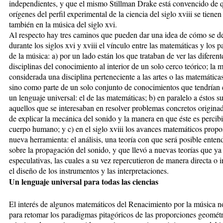
independientes, y que el mismo Stillman Drake está convencido de q
orígenes del perfil experimental de la ciencia del siglo xviii se tiene
también en la música del siglo xvi.
Al respecto hay tres caminos que pueden dar una idea de cómo se de
durante los siglos xvi y xviii el vínculo entre las matemáticas y los 
de la música: a) por un lado están los que trataban de ver las diferent
disciplinas del conocimiento al interior de un solo cerco teórico; la 
considerada una disciplina perteneciente a las artes o las matemática
sino como parte de un solo conjunto de conocimientos que tendría
un lenguaje universal: el de las matemáticas; b) en paralelo a éstos s
aquellos que se interesaban en resolver problemas concretos originado
de explicar la mecánica del sonido y la manera en que éste es percibi
cuerpo humano; y c) en el siglo xviii los avances matemáticos prop
nueva herramienta: el análisis, una teoría con que será posible ente
sobre la propagación del sonido, y que llevó a nuevas teorías que ya
especulativas, las cuales a su vez repercutieron de manera directa o i
el diseño de los instrumentos y las interpretaciones.
Un lenguaje universal para todas las ciencias
El interés de algunos matemáticos del Renacimiento por la música n
para retomar los paradigmas pitagóricos de las proporciones geométr