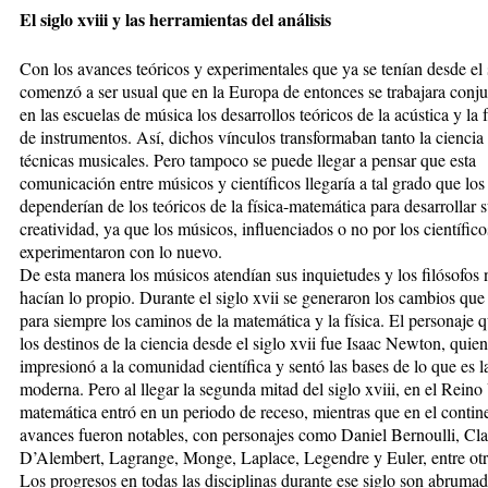
El siglo xviii y las herramientas del análisis
Con los avances teóricos y experimentales que ya se tenían desde el 
comenzó a ser usual que en la Europa de entonces se trabajara conj
en las escuelas de música los desarrollos teóricos de la acústica y la 
de instrumentos. Así, dichos vínculos transformaban tanto la ciencia
técnicas musicales. Pero tampoco se puede llegar a pensar que esta
comunicación entre músicos y científicos llegaría a tal grado que los
dependerían de los teóricos de la física-matemática para desarrollar 
creatividad, ya que los músicos, influenciados o no por los científic
experimentaron con lo nuevo.
De esta manera los músicos atendían sus inquietudes y los filósofos 
hacían lo propio. Durante el siglo xvii se generaron los cambios que
para siempre los caminos de la matemática y la física. El personaje
los destinos de la ciencia desde el siglo xvii fue Isaac Newton, quie
impresionó a la comunidad científica y sentó las bases de lo que es l
moderna. Pero al llegar la segunda mitad del siglo xviii, en el Reino
matemática entró en un periodo de receso, mientras que en el contine
avances fueron notables, con personajes como Daniel Bernoulli, Clai
D’Alembert, Lagrange, Monge, Laplace, Legendre y Euler, entre otr
Los progresos en todas las disciplinas durante ese siglo son abrumad