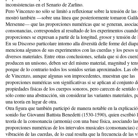
inconsistencias en el Senario de Zarlino.
Pero Vincenzo no sólo se limitó a reflexionar sobre la tensión de las
mostró también —sobre una línea que posteriormente tomaron Galil
Mersenne— que las proporciones numéricas que se generan, asociad
consonancias, corresponden al resultado de los experimentos cuando
proporciones se expresan a partir de la longitud, grosor y tensión de 
En su Discorso particolare intorno alla diversità delle forme del diap
menciona algunos de sus experimentos con las cuerdas y los pesos 
diversos materiales. Entre otras conclusiones, señala que si dos cuer
producen un unísono, deben ser del mismo material, magnitud y tens
porque de lo contrario todos los sonidos serían aproximados. Las ob
de Vincenzo, aunque algunas son improcedentes, muestran que las
proporciones numéricas son significativas si se aplican al conjunto d
propiedades físicas de los cuerpos sonoros, pero carecen de sentido s
sólo como una abstracción, sin considerar las variantes materiales, p
una teoría en lugar de otra.
Otra figura que también participó de manera notable en la explicación
sonido fue Giovanni Battista Benedetti (1530-1590), quien escribió 
teoría de la consonancia (armonía) con una base física, asociando la
proporciones numéricas de los intervalos musicales (consonancias) c
vibración de las cuerdas, de lo cual resulta que la frecuencia de las 