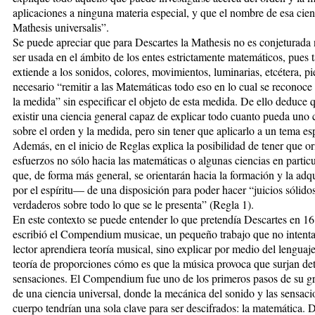
aplicaciones a ninguna materia especial, y que el nombre de esa cie
Mathesis universalis”.
Se puede apreciar que para Descartes la Mathesis no es conjeturada 
ser usada en el ámbito de los entes estrictamente matemáticos, pues 
extiende a los sonidos, colores, movimientos, luminarias, etcétera, p
necesario “remitir a las Matemáticas todo eso en lo cual se reconoce
la medida” sin especificar el objeto de esta medida. De ello deduce 
existir una ciencia general capaz de explicar todo cuanto pueda uno 
sobre el orden y la medida, pero sin tener que aplicarlo a un tema es
Además, en el inicio de Reglas explica la posibilidad de tener que or
esfuerzos no sólo hacia las matemáticas o algunas ciencias en particu
que, de forma más general, se orientarán hacia la formación y la ad
por el espíritu— de una disposición para poder hacer “juicios sólido
verdaderos sobre todo lo que se le presenta” (Regla 1).
En este contexto se puede entender lo que pretendía Descartes en 1
escribió el Compendium musicae, un pequeño trabajo que no intenta
lector aprendiera teoría musical, sino explicar por medio del lenguaje
teoría de proporciones cómo es que la música provoca que surjan de
sensaciones. El Compendium fue uno de los primeros pasos de su g
de una ciencia universal, donde la mecánica del sonido y las sensaci
cuerpo tendrían una sola clave para ser descifrados: la matemática. D