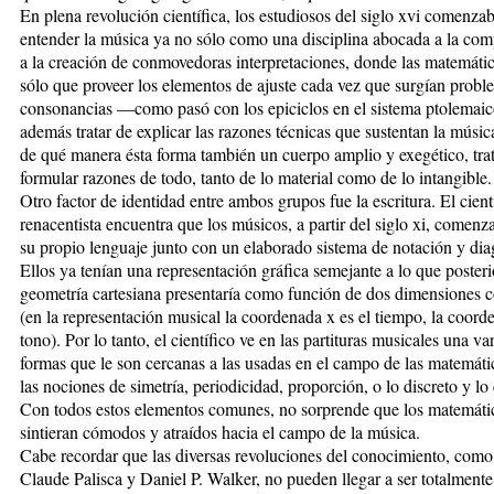
En plena revolución científica, los estudiosos del siglo xvi comenza
entender la música ya no sólo como una disciplina abocada a la com
a la creación de conmovedoras interpretaciones, donde las matemátic
sólo que proveer los elementos de ajuste cada vez que surgían probl
consonancias —como pasó con los epiciclos en el sistema ptolemai
además tratar de explicar las razones técnicas que sustentan la músic
de qué manera ésta forma también un cuerpo amplio y exegético, tra
formular razones de todo, tanto de lo material como de lo intangible.
Otro factor de identidad entre ambos grupos fue la escritura. El cient
renacentista encuentra que los músicos, a partir del siglo xi, comenz
su propio lenguaje junto con un elaborado sistema de notación y di
Ellos ya tenían una representación gráfica semejante a lo que poster
geometría cartesiana presentaría como función de dos dimensiones 
(en la representación musical la coordenada x es el tiempo, la coord
tono). Por lo tanto, el científico ve en las partituras musicales una v
formas que le son cercanas a las usadas en el campo de las matemát
las nociones de simetría, periodicidad, proporción, o lo discreto y lo
Con todos estos elementos comunes, no sorprende que los matemáti
sintieran cómodos y atraídos hacia el campo de la música.
Cabe recordar que las diversas revoluciones del conocimiento, como
Claude Palisca y Daniel P. Walker, no pueden llegar a ser totalmente