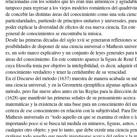
relacionadas con los sonidos que les eran más armónicos y agradable
tampoco para regresar a los viejos modelos románticos del quadriviu
de concebir las distintas áreas del conocimiento como una sola cienci
particularidades, partiendo de principios unitarios y universales, para
poder explicar la diversidad de efectos de esa nueva ciencia. En este
general de conocimientos se encontraba la música.
Desde las primeras décadas del siglo xvii se generaron reflexiones so
posibilidades de disponer de una ciencia universal o Mathesis univers
es, un solo marco explicativo y un conjunto de leyes generales para t
áreas del conocimiento. En este contexto aparece la figura de René 
cuya filosofía tenía por objetivo la inteligibilidad, es decir, adquirir el
conocimiento verdadero y tener la certidumbre de su veracidad.
En el Discurso del método (1637) muestra de manera acabada su m
una ciencia universal, y en la Geometría ejemplifica algunas aplicac
método, pero fue nueve años antes en las Reglas para la dirección del
(1628) que manifestó las primeras señales de su pensamiento acerca 
matemáticas y la existencia de una base para un conocimiento del m
certeza de ese conocimiento en relación con la subjetividad. Para De
Mathesis universalis es “todo aquello en que se examina el orden o 
importando poco si se busca tal medida en números, figuras, astros, 
cualquier otro objeto; y por lo tanto, que debe existir una ciencia ge
explique todo aquello que puede investigarse acerca del orden y la 