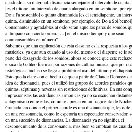
cuadrado a su diagonal: disonancia semejante al intervalo de cuarta
[es el tritono, un intervalo de cuarta alargado en un semitono, por e
Do a Fa sostenido] o quinta disminuida [es el semidiapente, un inter
quinta, disminuido en un semitono, por ejemplo, de Do a Sol bemol]
Consonantes y agradables al oído serán aquellos pares de sonidos q
al tímpano con cierto orden. […] en el mismo tiempo y que sean
conmensurables en número”.
Sabemos que una explicación de esta clase no es la respuesta a los g
musicales, ya que aun cuando al uso del tritono o el diapente se le a
parte del desagrado de los sonidos, ahora se conoce que este rechazo
época de Galileo fue más por razones de cultura musical que por ra
fisiológicas; incluso se llegó a prohibir el uso del tritono y el diapent
Esto queda claro con el hecho de que a partir de Claude Debussy de
idea de disonancia, pues él utilizó los grupos de acordes paralelos q
quintas, séptimas y novenas sin restricciones definitivas. En sus co
impresionistas las estridencias armónicas ya no se escuchan distantes
antagonismo entre ellas, como se aprecia en un fragmento de Noche
Granada, en donde el primer acorde es una disonancia que, lejos de r
en una consonancia, como lo esperaría un espectador conservador, s
en una sucesión de disonancias. La disonancia ya no significa el
desconocimiento de la consonancia, más bien se emplean las cualid