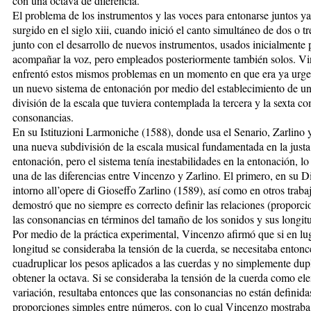
con una octava de diferencia.
El problema de los instrumentos y las voces para entonarse juntos y
surgido en el siglo xiii, cuando inició el canto simultáneo de dos o t
junto con el desarrollo de nuevos instrumentos, usados inicialmente 
acompañar la voz, pero empleados posteriormente también solos. V
enfrentó estos mismos problemas en un momento en que era ya urgen
un nuevo sistema de entonación por medio del establecimiento de u
división de la escala que tuviera contemplada la tercera y la sexta c
consonancias.
En su Istituzioni Larmoniche (1588), donde usa el Senario, Zarlino 
una nueva subdivisión de la escala musical fundamentada en la justa
entonación, pero el sistema tenía inestabilidades en la entonación, lo
una de las diferencias entre Vincenzo y Zarlino. El primero, en su D
intorno all’opere di Gioseffo Zarlino (1589), así como en otros traba
demostró que no siempre es correcto definir las relaciones (proporci
las consonancias en términos del tamaño de los sonidos y sus longit
Por medio de la práctica experimental, Vincenzo afirmó que si en lug
longitud se consideraba la tensión de la cuerda, se necesitaba entonc
cuadruplicar los pesos aplicados a las cuerdas y no simplemente dupl
obtener la octava. Si se consideraba la tensión de la cuerda como e
variación, resultaba entonces que las consonancias no están definida
proporciones simples entre números, con lo cual Vincenzo mostraba