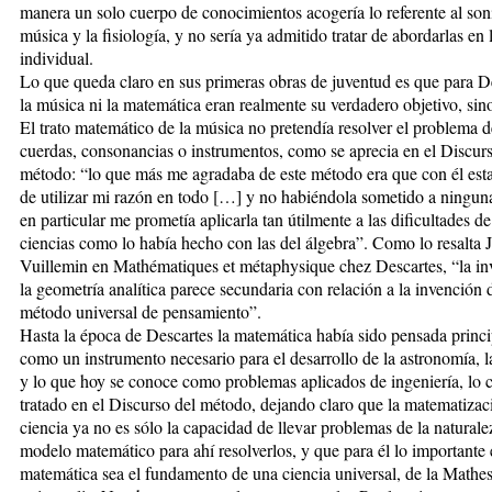
manera un solo cuerpo de conocimientos acogería lo referente al son
música y la fisiología, y no sería ya admitido tratar de abordarlas en 
individual.
Lo que queda claro en sus primeras obras de juventud es que para De
la música ni la matemática eran realmente su verdadero objetivo, sin
El trato matemático de la música no pretendía resolver el problema d
cuerdas, consonancias o instrumentos, como se aprecia en el Discurs
método: “lo que más me agradaba de este método era que con él est
de utilizar mi razón en todo […] y no habiéndola sometido a ninguna
en particular me prometía aplicarla tan útilmente a las dificultades de
ciencias como lo había hecho con las del álgebra”. Como lo resalta J
Vuillemin en Mathématiques et métaphysique chez Descartes, “la in
la geometría analítica parece secundaria con relación a la invención 
método universal de pensamiento”.
Hasta la época de Descartes la matemática había sido pensada princ
como un instrumento necesario para el desarrollo de la astronomía, 
y lo que hoy se conoce como problemas aplicados de ingeniería, lo c
tratado en el Discurso del método, dejando claro que la matematizac
ciencia ya no es sólo la capacidad de llevar problemas de la naturale
modelo matemático para ahí resolverlos, y que para él lo importante 
matemática sea el fundamento de una ciencia universal, de la Mathes