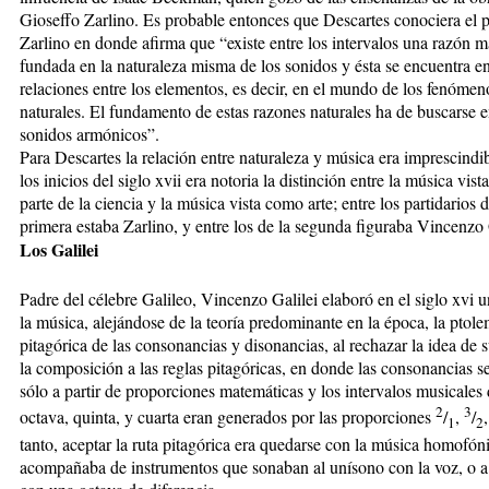
Gioseffo Zarlino. Es probable entonces que Descartes conociera el p
Zarlino en donde afirma que “existe entre los intervalos una razón 
fundada en la naturaleza misma de los sonidos y ésta se encuentra en
relaciones entre los elementos, es decir, en el mundo de los fenómen
naturales. El fundamento de estas razones naturales ha de buscarse e
sonidos armónicos”.
Para Descartes la relación entre naturaleza y música era imprescindi
los inicios del siglo xvii era notoria la distinción entre la música vis
parte de la ciencia y la música vista como arte; entre los partidarios d
primera estaba Zarlino, y entre los de la segunda figuraba Vincenzo 
Los Galilei
Padre del célebre Galileo, Vincenzo Galilei elaboró en el siglo xvi u
la música, alejándose de la teoría predominante en la época, la ptole
pitagórica de las consonancias y disonancias, al rechazar la idea de 
la composición a las reglas pitagóricas, en donde las consonancias s
sólo a partir de proporciones matemáticas y los intervalos musicales 
2
3
octava, quinta, y cuarta eran generados por las proporciones
/
,
/
1
2
tanto, aceptar la ruta pitagórica era quedarse con la música homofón
acompañaba de instrumentos que sonaban al unísono con la voz, o a