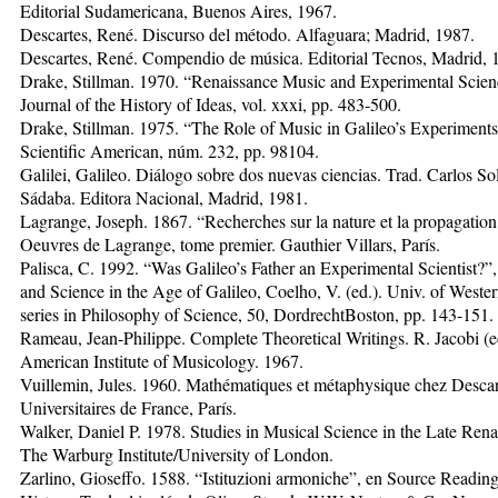
Editorial Sudamericana, Buenos Aires, 1967.
Descartes, René. Discurso del método. Alfaguara; Madrid, 1987.
Descartes, René. Compendio de música. Editorial Tecnos, Madrid, 
Drake, Stillman. 1970. “Renaissance Music and Experimental Scien
Journal of the History of Ideas, vol. xxxi, pp. 483-500.
Drake, Stillman. 1975. “The Role of Music in Galileo’s Experiments
Scientific American, núm. 232, pp. 98104.
Galilei, Galileo. Diálogo sobre dos nuevas ciencias. Trad. Carlos Sol
Sádaba. Editora Nacional, Madrid, 1981.
Lagrange, Joseph. 1867. “Recherches sur la nature et la propagatio
Oeuvres de Lagrange, tome premier. Gauthier Villars, París.
Palisca, C. 1992. “Was Galileo’s Father an Experimental Scientist?”
and Science in the Age of Galileo, Coelho, V. (ed.). Univ. of Weste
series in Philosophy of Science, 50, DordrechtBoston, pp. 143-151.
Rameau, Jean-Philippe. Complete Theoretical Writings. R. Jacobi (e
American Institute of Musicology. 1967.
Vuillemin, Jules. 1960. Mathématiques et métaphysique chez Descar
Universitaires de France, París.
Walker, Daniel P. 1978. Studies in Musical Science in the Late Rena
The Warburg Institute/University of London.
Zarlino, Gioseffo. 1588. “Istituzioni armoniche”, en Source Readin