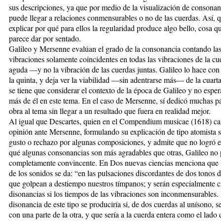
sus descripciones, ya que por medio de la visualización de consonan
puede llegar a relaciones conmensurables o no de las cuerdas. Así, 
explicar por qué para ellos la regularidad produce algo bello, cosa q
parece dar por sentado.
Galileo y Mersenne evalúan el grado de la consonancia contando la
vibraciones solamente coincidentes en todas las vibraciones de la c
aguda —y no la vibración de las cuerdas juntas. Galileo lo hace con 
la quinta, y deja ver la viabilidad —sin adentrarse más— de la cuar
se tiene que considerar el contexto de la época de Galileo y no esp
más de él en este tema. En el caso de Mersenne, sí dedicó muchas p
obra al tema sin llegar a un resultado que fuera en realidad mejor.
Al igual que Descartes, quien en el Compendium musicae (1618) c
opinión ante Mersenne, formulando su explicación de tipo atomista s
gusto o rechazo por algunas composiciones, y admite que no logró e
qué algunas consonancias son más agradables que otras, Galileo no 
completamente convincente. En Dos nuevas ciencias menciona que l
de los sonidos se da: “en las pulsaciones discordantes de dos tonos d
que golpean a destiempo nuestros tímpanos; y serán especialmente cr
disonancias si los tiempos de las vibraciones son inconmensurables
disonancia de este tipo se produciría si, de dos cuerdas al unísono, s
con una parte de la otra, y que sería a la cuerda entera como el lado 