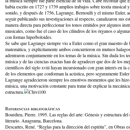
la música siempre fue parte esencial de su vida. Cabe recordar que E
había escrito en 1727 y 1739 amplios trabajos sobre teoría musical y 
sonido, y después de 1756, Lagrange, Bernoulli y el mismo Euler, 
seguir publicando sus investigaciones al respecto, canalizaron sus es
manera directa para perfeccionar los tonos emitidos por algunos ins
musicales, como fue el caso de los cilindros de los órganos o alguna
con formas hiperboloides.
Se sabe que Lagrange siempre vio a Euler como el gran maestro de 
matemática, y explícitamente ambos concurrieron en mutuos halag
adentraron conjuntamente en los temas de la música. Sin duda los teó
música y de las ciencias exactas han de agradecer que dos de los me
científicos del siglo xviii hayan incursionado con gran interés en la 
de los elementos que conforman la acústica, pero seguramente Euler
Lagrange agradecieron siempre los emotivos momentos que les hiz
música, una motivación constante para tratar de explicar la mecánica
estructura.
Referencias bibliográficas
Bourdieu, Pierre. 1995. Las reglas del arte: Génesis y estructura de
literario. Anagrama, Barcelona.
Descartes, René. “Reglas para la dirección del espíritu”, en Obras e