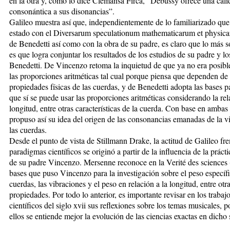
en la otra y, como lo dice Clemansa Firca, “Debussy ofrece una cali
consonántica a sus disonancias”.
Galileo muestra así que, independientemente de lo familiarizado que
estado con el Diversarum speculationum mathematicarum et physica
de Benedetti así como con la obra de su padre, es claro que lo más s
es que logra conjuntar los resultados de los estudios de su padre y lo
Benedetti. De Vincenzo retoma la inquietud de que ya no era posibl
las proporciones aritméticas tal cual porque piensa que dependen de 
propiedades físicas de las cuerdas, y de Benedetti adopta las bases p
que sí se puede usar las proporciones aritméticas considerando la re
longitud, entre otras características de la cuerda. Con base en ambas
propuso así su idea del origen de las consonancias emanadas de la v
las cuerdas.
Desde el punto de vista de Stillmann Drake, la actitud de Galileo fre
paradigmas científicos se originó a partir de la influencia de la práct
de su padre Vincenzo. Mersenne reconoce en la Verité des sciences 
bases que puso Vincenzo para la investigación sobre el peso específi
cuerdas, las vibraciones y el peso en relación a la longitud, entre otr
propiedades. Por todo lo anterior, es importante revisar en los trabajo
científicos del siglo xvii sus reflexiones sobre los temas musicales, 
ellos se entiende mejor la evolución de las ciencias exactas en dicho 