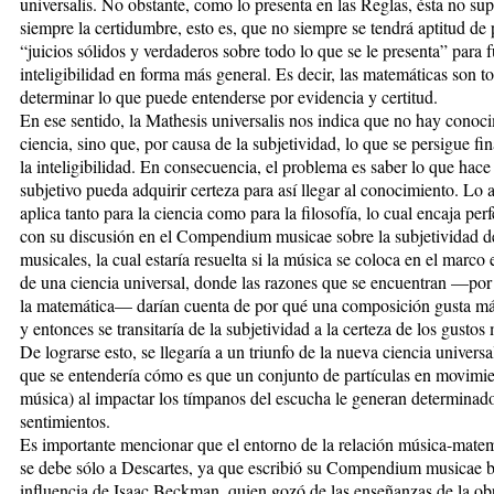
universalis. No obstante, como lo presenta en las Reglas, ésta no su
siempre la certidumbre, esto es, que no siempre se tendrá aptitud de
“juicios sólidos y verdaderos sobre todo lo que se le presenta” para f
inteligibilidad en forma más general. Es decir, las matemáticas son 
determinar lo que puede entenderse por evidencia y certitud.
En ese sentido, la Mathesis universalis nos indica que no hay conoc
ciencia, sino que, por causa de la subjetividad, lo que se persigue fi
la inteligibilidad. En consecuencia, el problema es saber lo que hace
subjetivo pueda adquirir certeza para así llegar al conocimiento. Lo a
aplica tanto para la ciencia como para la filosofía, lo cual encaja pe
con su discusión en el Compendium musicae sobre la subjetividad de
musicales, la cual estaría resuelta si la música se coloca en el marco 
de una ciencia universal, donde las razones que se encuentran —po
la matemática— darían cuenta de por qué una composición gusta má
y entonces se transitaría de la subjetividad a la certeza de los gustos
De lograrse esto, se llegaría a un triunfo de la nueva ciencia universal
que se entendería cómo es que un conjunto de partículas en movimie
música) al impactar los tímpanos del escucha le generan determinad
sentimientos.
Es importante mencionar que el entorno de la relación música-mate
se debe sólo a Descartes, ya que escribió su Compendium musicae b
influencia de Isaac Beckman, quien gozó de las enseñanzas de la ob