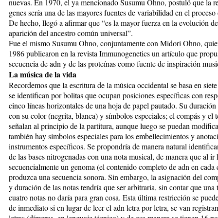
nuevas. En 1970, el ya mencionado Susumu Ohno, postuló que la re
genes sería una de las mayores fuentes de variabilidad en el proceso 
De hecho, llegó a afirmar que “es la mayor fuerza en la evolución de
aparición del ancestro común universal”.
Fue el mismo Susumu Ohno, conjuntamente con Midori Ohno, quie
1986 publicaron en la revista Immunogenetics un artículo que propu
secuencia de adn y de las proteínas como fuente de inspiración musi
La música de la vida
Recordemos que la escritura de la música occidental se basa en siete
se identifican por bolitas que ocupan posiciones específicas con resp
cinco líneas horizontales de una hoja de papel pautado. Su duración 
con su color (negrita, blanca) y símbolos especiales; el compás y el
señalan al principio de la partitura, aunque luego se puedan modifica
también hay símbolos especiales para los embellecimientos y anotac
instrumentos específicos. Se propondría de manera natural identifica
de las bases nitrogenadas con una nota musical, de manera que al ir
secuencialmente un genoma (el contenido completo de adn en cada c
produzca una secuencia sonora. Sin embargo, la asignación del com
y duración de las notas tendría que ser arbitraria, sin contar que una
cuatro notas no daría para gran cosa. Esta última restricción se pued
de inmediato si en lugar de leer el adn letra por letra, se van registr
letras (dímeros, en lenguaje técnico) y de esa manera se tienen 16 po