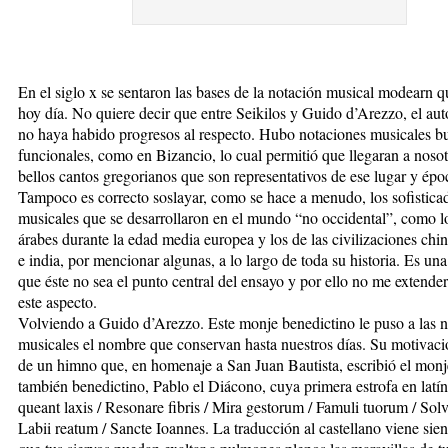
En el siglo x se sentaron las bases de la notación musical modearn q
hoy día. No quiere decir que entre Seikilos y Guido d’Arezzo, el auto
no haya habido progresos al respecto. Hubo notaciones musicales b
funcionales, como en Bizancio, lo cual permitió que llegaran a nosot
bellos cantos gregorianos que son representativos de ese lugar y épo
Tampoco es correcto soslayar, como se hace a menudo, los sofistica
musicales que se desarrollaron en el mundo “no occidental”, como lo
árabes durante la edad media europea y los de las civilizaciones chi
e india, por mencionar algunas, a lo largo de toda su historia. Es una
que éste no sea el punto central del ensayo y por ello no me extende
este aspecto.
Volviendo a Guido d’Arezzo. Este monje benedictino le puso a las n
musicales el nombre que conservan hasta nuestros días. Su motivaci
de un himno que, en homenaje a San Juan Bautista, escribió el monje
también benedictino, Pablo el Diácono, cuya primera estrofa en latín
queant laxis / Resonare fibris / Mira gestorum / Famuli tuorum / Solve
Labii reatum / Sancte Ioannes. La traducción al castellano viene sie