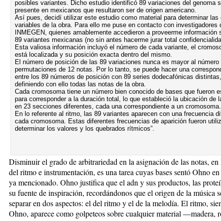
posibles variantes. Dicho estudio identificó 89 variaciones del genoma s
presente en mexicanos que resultaron ser de o
rigen americano.
Así pues, decidí utilizar este estudio como material para determinar las 
variables de la obra. Para ello me puse en contacto con investigadores 
INMEGEN, quienes amablemente accedieron a proveerme información s
89 variantes mexicanas (no sin antes hacerme jurar total confidencialida
Esta valiosa información incluyó el número de cada variante, el cromo
está localizada y su posición exacta dentro del mismo.
El número de posición de las 89 variaciones nunca es mayor al número
permutaciones de 12 notas. Por lo tanto, se puede hacer una correspon
entre los 89 números de posición con 89 series dodecafónicas distintas
definiendo con ello todas las notas de la obra.
Cada cromosoma tiene un número bien conocido de bases que fueron e
para corresponder a la duración total, lo que estableció la ubicación de 
en 23 secciones diferentes, cada una correspondiente a un cromosoma.
En lo referente al ritmo, las 89 variantes aparecen con una frecuencia di
cada cromosoma. Estas diferentes frecuencias de aparición fueron utili
determinar los valores y los quebrados rítmicos”.
Disminuir el grado de arbitrariedad en la asignación de las notas, en 
del ritmo e instrumentación, es una tarea cuyas bases sentó Ohno en 
ya mencionado. Ohno justifica que el adn y sus productos, las proteí
su fuente de inspiración, recordándonos que el origen de la música 
separar en dos aspectos: el del ritmo y el de la melodía. El ritmo, s
Ohno, aparece como golpeteos sobre cualquier material —madera, 