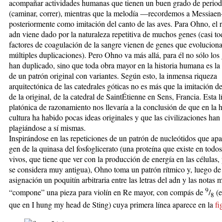
acompañar actividades humanas que tienen un buen grado de period
(caminar, correr), mientras que la melodía —recordemos a Messiae
posteriormente como imitación del canto de las aves. Para Ohno, el 
adn viene dado por la naturaleza repetitiva de muchos genes (casi to
factores de coagulación de la sangre vienen de genes que evolucion
múltiples duplicaciones). Pero Ohno va más allá, para él no sólo los
han duplicado, sino que toda obra mayor en la historia humana es la 
de un patrón original con variantes. Según esto, la inmensa riqueza
arquitectónica de las catedrales góticas no es más que la imitación de
de la original, de la catedral de SaintÉtienne en Sens, Francia. Esta l
platónica de razonamiento nos llevaría a la conclusión de que en la hi
cultura ha habido pocas ideas originales y que las civilizaciones han
plagiándose a sí mismas.
Inspirándose en las repeticiones de un patrón de nucleótidos que apa
gen de la quinasa del fosfoglicerato (una proteína que existe en todos
vivos, que tiene que ver con la producción de energía en las células,
se considera muy antigua), Ohno toma un patrón rítmico y, luego de
asignación un poquitín arbitraria entre las letras del adn y las notas 
9
“compone” una pieza para violín en Re mayor, con compás de
/
(e
8
que en I hung my head de Sting) cuya primera línea aparece en la
fi