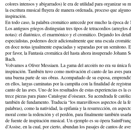
colores intensos y abigarrados) le era de utilidad para organizar su 
la escritura musical fluyera de manera ordenada, proceso que algun
inspiración.
En todo caso, la palabra cromático antecede por mucho la época de
Los antiguos griegos distinguían tres tipos de tetracordios (arreglos 
notas): el diatónico, el enarmónico y el cromático. Dejando los detall
especialistas, podemos decir adicionalmente que una escala cromátic
en doce notas igualmente espaciadas y separadas por un semitono. 
por favor, la Fantasía cromática del hasta ahora insuperado Johann S
Bach.
Volvamos a Oliver Messiaen. La gama del arcoiris no era su única f
inspiración. También tuvo como motivación el canto de las aves para
una buena parte de sus obras. Acompañado de su esposa, emprendió 
en ellos, largas caminatas por la campiña con la finalidad de registrar
canto de las aves. Uno de los resultados de estas experiencias es la 
trece piezas para piano Catalogue d’oiseaux. Su acendrada fe católica
también de fundamento. Traducía “los maravillosos aspectos de la fe
palabras), como la natividad, la epifanía y la resurrección, en aspec
moral como la redención y el perdón, para finalmente también usarl
de fuente de inspiración musical. Un ejemplo es su ópera SaintFranç
d’Assise, en la cual, por cierto, abundan los pasajes de cantos de ave