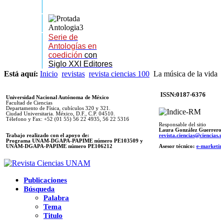
Serie de
Antologías en
coedición
con
Siglo XXI Editores
Está aquí:
Inicio
revistas
revista ciencias 100
La música de la vida
ISSN:0187-6376
Universidad Nacional Autónoma de México
Facultad de Ciencias
Departamento de Física, cubículos 320 y 321.
Ciudad Universitaria. México, D.F., C.P. 04510.
Télefono y Fax: +52 (01 55) 56 22 4935, 56 22 5316
Responsable del sitio
Laura González Guerrer
Trabajo realizado con el apoyo de:
revista.ciencias@ciencia
Programa UNAM-DGAPA-PAPIME número PE103509 y
UNAM-DGAPA-PAPIME
número PE106212
Asesor técnico:
e-marketi
Publicaciones
Búsqueda
Palabra
Tema
Titulo