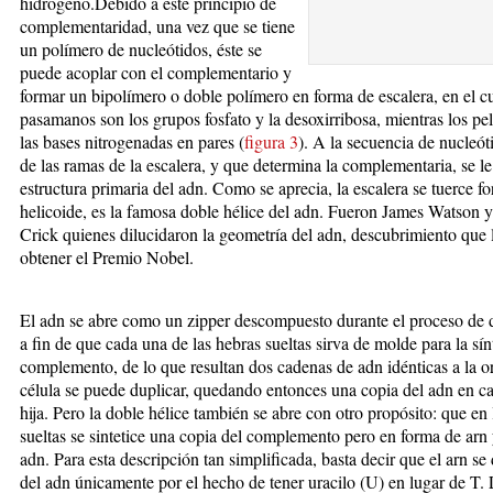
hidrógeno.Debido a este principio de
complementaridad, una vez que se tiene
un polímero de nucleótidos, éste se
puede acoplar con el complementario y
formar un bipolímero o doble polímero en forma de escalera, en el cu
pasamanos son los grupos fosfato y la desoxirribosa, mientras los pe
las bases nitrogenadas en pares (
figura 3
). A la secuencia de nucleót
de las ramas de la escalera, y que determina la complementaria, se le
estructura primaria del adn. Como se aprecia, la escalera se tuerce 
helicoide, es la famosa doble hélice del adn. Fueron James Watson y
Crick quienes dilucidaron la geometría del adn, descubrimiento que l
obtener el Premio Nobel.
El adn se abre como un zipper descompuesto durante el proceso de 
a fin de que cada una de las hebras sueltas sirva de molde para la sín
complemento, de lo que resultan dos cadenas de adn idénticas a la ori
célula se puede duplicar, quedando entonces una copia del adn en ca
hija. Pero la doble hélice también se abre con otro propósito: que en 
sueltas se sintetice una copia del complemento pero en forma de arn
adn. Para esta descripción tan simplificada, basta decir que el arn se 
del adn únicamente por el hecho de tener uracilo (U) en lugar de T.