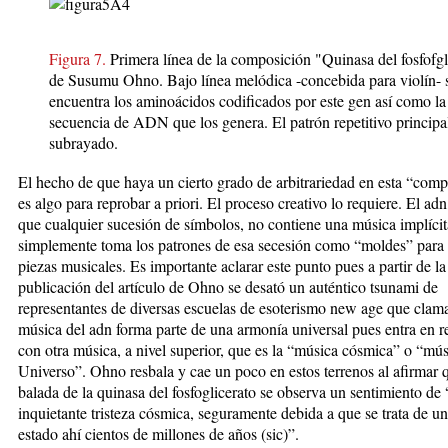
Figura 7.
Primera línea de la composición "Quinasa del fosfofgl
de Susumu Ohno. Bajo línea melódica -concebida para violín- 
encuentra los aminoácidos codificados por este gen así como la
secuencia de ADN que los genera. El patrón repetitivo principal
subrayado.
El hecho de que haya un cierto grado de arbitrariedad en esta “com
es algo para reprobar a priori. El proceso creativo lo requiere. El adn,
que cualquier sucesión de símbolos, no contiene una música implíci
simplemente toma los patrones de esa secesión como “moldes” para 
piezas musicales. Es importante aclarar este punto pues a partir de la
publicación del artículo de Ohno se desató un auténtico tsunami de
representantes de diversas escuelas de esoterismo new age que clam
música del adn forma parte de una armonía universal pues entra en 
con otra música, a nivel superior, que es la “música cósmica” o “mús
Universo”. Ohno resbala y cae un poco en estos terrenos al afirmar 
balada de la quinasa del fosfoglicerato se observa un sentimiento de
inquietante tristeza cósmica, seguramente debida a que se trata de u
estado ahí cientos de millones de años (sic)”.