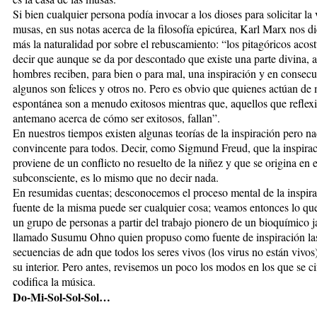
Si bien cualquier persona podía invocar a los dioses para solicitar la v
musas, en sus notas acerca de la filosofía epicúrea, Karl Marx nos d
más la naturalidad por sobre el rebuscamiento: “los pitagóricos aco
decir que aunque se da por descontado que existe una parte divina, 
hombres reciben, para bien o para mal, una inspiración y en consecu
algunos son felices y otros no. Pero es obvio que quienes actúan de
espontánea son a menudo exitosos mientras que, aquellos que reflex
antemano acerca de cómo ser exitosos, fallan”.
En nuestros tiempos existen algunas teorías de la inspiración pero n
convincente para todos. Decir, como Sigmund Freud, que la inspira
proviene de un conflicto no resuelto de la niñez y que se origina en e
subconsciente, es lo mismo que no decir nada.
En resumidas cuentas; desconocemos el proceso mental de la inspirac
fuente de la misma puede ser cualquier cosa; veamos entonces lo qu
un grupo de personas a partir del trabajo pionero de un bioquímico 
llamado Susumu Ohno quien propuso como fuente de inspiración la
secuencias de adn que todos los seres vivos (los virus no están vivos
su interior. Pero antes, revisemos un poco los modos en los que se ci
codifica la música.
Do-Mi-Sol-Sol-Sol…