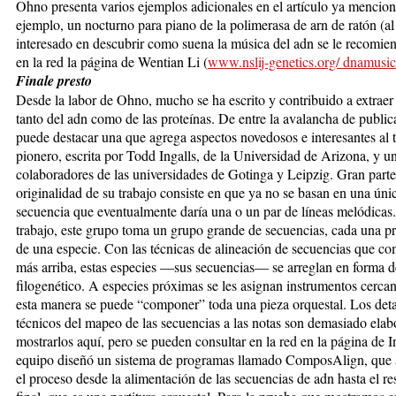
Ohno presenta varios ejemplos adicionales en el artículo ya mencio
ejemplo, un nocturno para piano de la polimerasa de arn de ratón (al 
interesado en descubrir como suena la música del adn se le recomien
en la red la página de Wentian Li (
www.nslij-genetics.org/ dnamusic
Finale presto
Desde la labor de Ohno, mucho se ha escrito y contribuido a extrae
tanto del adn como de las proteínas. De entre la avalancha de public
puede destacar una que agrega aspectos novedosos e interesantes al t
pionero, escrita por Todd Ingalls, de la Universidad de Arizona, y u
colaboradores de las universidades de Gotinga y Leipzig. Gran parte
originalidad de su trabajo consiste en que ya no se basan en una úni
secuencia que eventualmente daría una o un par de líneas melódicas
trabajo, este grupo toma un grupo grande de secuencias, cada una p
de una especie. Con las técnicas de alineación de secuencias que 
más arriba, estas especies —sus secuencias— se arreglan en forma d
filogenético. A especies próximas se les asignan instrumentos cerca
esta manera se puede “componer” toda una pieza orquestal. Los deta
técnicos del mapeo de las secuencias a las notas son demasiado elab
mostrarlos aquí, pero se pueden consultar en la red en la página de In
equipo diseñó un sistema de programas llamado ComposAlign, que 
el proceso desde la alimentación de las secuencias de adn hasta el re