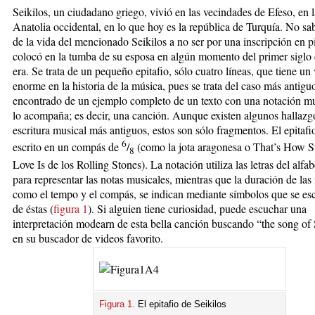
Seikilos, un ciudadano griego, vivió en las vecindades de Efeso, en l
Anatolia occidental, en lo que hoy es la república de Turquía. No s
de la vida del mencionado Seikilos a no ser por una inscripción en p
colocó en la tumba de su esposa en algún momento del primer siglo 
era. Se trata de un pequeño epitafio, sólo cuatro líneas, que tiene un 
enorme en la historia de la música, pues se trata del caso más antigu
encontrado de un ejemplo completo de un texto con una notación mu
lo acompaña; es decir, una canción. Aunque existen algunos hallazg
escritura musical más antiguos, estos son sólo fragmentos. El epitafi
6
escrito en un compás de
/
(como la jota aragonesa o That’s How 
8
Love Is de los Rolling Stones). La notación utiliza las letras del alfa
para representar las notas musicales, mientras que la duración de las
como el tempo y el compás, se indican mediante símbolos que se es
de éstas (
figura 1
). Si alguien tiene curiosidad, puede escuchar una
interpretación modearn de esta bella canción buscando “the song of 
en su buscador de videos favorito.
Figura 1.
El epitafio de Seikilos