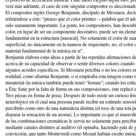
verá más adelante, el caso de este singular compositor es aleccionado
El compositor inglés George Benjamin, discípulo de Messiaen, decl
refiriéndose a éste: “pienso que el color prístino —palabra que él 
sido sumamente importante. La gente, los compositores, han descubi
color, en lugar de ser un componente decorativo, puede ser un elem
fundamental en la estructura [musical]. No solamente el color de ma
superficial, no únicamente en la manera de orquestarlo, no, el color
material fundamental de la música en sí”.
Benjamin elabora estas ideas a partir de las repetidas afirmaciones 
acerca de su capacidad de observar o sentir diversos colores cuando
algunos acordes específicos. Si Messiaen percibía o no los colores e
realidad, como afiarma Benjamin, o si empleaba esta imagen como m
inmaterial (la música también puede tener “formas”; cuando los críti
a Éric Satie por la falta de forma en sus composiciones, éste replicó 
Tres piezas en forma de pera). Después de todo existe un curioso f
neurológico en el cual una persona puede recibir un estímulo sensori
percibirlo como otro de una naturaleza distinta (el roce de una tela 
disparar la sensación de un aroma). Lo importante es que el maravi
de las combinaciones cromáticas le servía no solamente para percibi
mediante canales distintos al auditivo (él opinaba, haciendo gala de 
convicción, que tanto Monteverdi como Mozart habían escrito músi