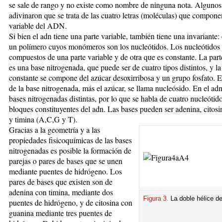
se sale de rango y no existe como nombre de ninguna nota. Algunos,
adivinaron que se trata de las cuatro letras (moléculas) que componen
variable del ADN.
Si bien el adn tiene una parte variable, también tiene una invariante: 
un polímero cuyos monómeros son los nucleótidos. Los nucleótidos 
compuestos de una parte variable y de otra que es constante. La part
es una base nitrogenada, que puede ser de cuatro tipos distintos, y la
constante se compone del azúcar desoxirribosa y un grupo fosfato. E
de la base nitrogenada, más el azúcar, se llama nucleósido. En el ad
bases nitrogenadas distintas, por lo que se habla de cuatro nucleóti
bloques constituyentes del adn. Las bases pueden ser adenina, citosi
y timina (A,C,G y T).
Gracias a la geometría y a las
propiedades fisicoquímicas de las bases
nitrogenadas es posible la formación de
parejas o pares de bases que se unen
mediante puentes de hidrógeno. Los
pares de bases que existen son de
adenina con timina, mediante dos
Figura 3.
La doble hélice d
puentes de hidrógeno, y de citosina con
guanina mediante tres puentes de