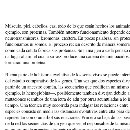
Músculo, piel, cabellos, casi todo de lo que están hechos los animale
ejemplo, son proteínas. También nuestro funcionamiento depende d
neurotransmisores, feromonas, etcétera. En pocas palabras, sin prote
funcionamos ni somos. El proceso recién descrito de manera somera 
como cada célula fabrica sus proteínas. Se llama gen a cada pedazo
da lugar al arn, el cual a su vez produce una cadena de aminoácidos
formaran una proteína.
Buena parte de la historia evolutiva de los seres vivos se puede inferir
del estudio comparativo de los genes. Una vez que dos especies dive
partir de un ancestro común, las secuencias que codifican un mism
ejemplo, la hemoglobina—, posiblemente también diverjan debido a
mutaciones (cambios de una letra de adn por otra) acumuladas a lo l
tiempo. Una técnica muy socorrida para indagar las relaciones entre 
especies consiste en medir las distancias evolutivas entre ella para d
representar como un árbol sus relaciones. Primero se baja de las bas
de la red las secuencias de un gen que sea el responsable de la mism
en un grupo de especies, después se alinean; es decir, se coloca cad