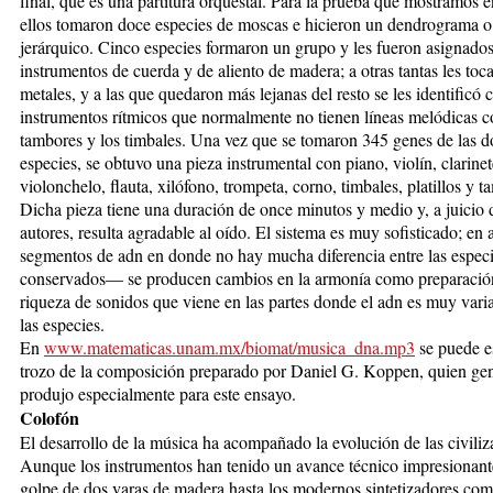
final, que es una partitura orquestal. Para la prueba que mostramos 
ellos tomaron doce especies de moscas e hicieron un dendrograma o
jerárquico. Cinco especies formaron un grupo y les fueron asignado
instrumentos de cuerda y de aliento de madera; a otras tantas les toc
metales, y a las que quedaron más lejanas del resto se les identificó 
instrumentos rítmicos que normalmente no tienen líneas melódicas 
tambores y los timbales. Una vez que se tomaron 345 genes de las d
especies, se obtuvo una pieza instrumental con piano, violín, clarinet
violonchelo, flauta, xilófono, trompeta, corno, timbales, platillos y t
Dicha pieza tiene una duración de once minutos y medio y, a juicio 
autores, resulta agradable al oído. El sistema es muy sofisticado; en 
segmentos de adn en donde no hay mucha diferencia entre las espec
conservados— se producen cambios en la armonía como preparación
riqueza de sonidos que viene en las partes donde el adn es muy varia
las especies.
En
www.matematicas.unam.mx/biomat/musica_dna.mp3
se puede e
trozo de la composición preparado por Daniel G. Koppen, quien gen
produjo especialmente para este ensayo.
Colofón
El desarrollo de la música ha acompañado la evolución de las civiliz
Aunque los instrumentos han tenido un avance técnico impresionan
golpe de dos varas de madera hasta los modernos sintetizadores co