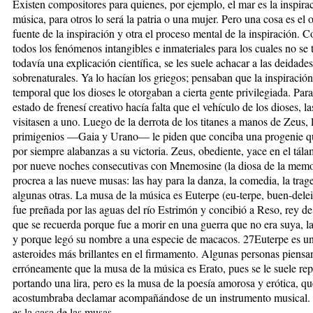
Existen compositores para quienes, por ejemplo, el mar es la inspira
música, para otros lo será la patria o una mujer. Pero una cosa es el 
fuente de la inspiración y otra el proceso mental de la inspiración. 
todos los fenómenos intangibles e inmateriales para los cuales no se 
todavía una explicación científica, se les suele achacar a las deidades
sobrenaturales. Ya lo hacían los griegos; pensaban que la inspiració
temporal que los dioses le otorgaban a cierta gente privilegiada. Para
estado de frenesí creativo hacía falta que el vehículo de los dioses, l
visitasen a uno. Luego de la derrota de los titanes a manos de Zeus, 
primigenios —Gaia y Urano— le piden que conciba una progenie q
por siempre alabanzas a su victoria. Zeus, obediente, yace en el tá
por nueve noches consecutivas con Mnemosine (la diosa de la memo
procrea a las nueve musas: las hay para la danza, la comedia, la trag
algunas otras. La musa de la música es Euterpe (eu-terpe, buen-delei
fue preñada por las aguas del río Estrimón y concibió a Reso, rey de 
que se recuerda porque fue a morir en una guerra que no era suya, l
y porque legó su nombre a una especie de macacos. 27Euterpe es un
asteroides más brillantes en el firmamento. Algunas personas piensa
erróneamente que la musa de la música es Erato, pues se le suele rep
portando una lira, pero es la musa de la poesía amorosa y erótica, qu
acostumbraba declamar acompañándose de un instrumento musical
es la casa de las musas.