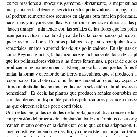
los polinizadores al mover sus gametos. Obviamente, la mejor situac
una planta sería obtener el servicio de los polinizadores sin pagar na
así podrían reinvertir esos recursos en alguna otra función prioritari
hacer más y mayores semillas. En particular hemos explorado si las 
“hacen trampa”, mintiendo con las señales de las flores que los poli
usan para evaluar la cantidad y calidad de la recompensas (el néctar 
que ofrecen las flores. En otras palabras, las plantas manipulan los s
sensoriales innatos o aprendidos de sus polinizadores. En algunas es
como Begonia gracilis, la balanza parece inclinarse del lado de las p
que los polinizadores visitan a las flores femeninas, a pesar de que é
producen ninguna recompensa. El engaño se basa en que las flores 
imitan la forma y el color de las flores masculinas, que sí producen 
recompensa. En el otro extremo, hemos encontrado que hay especi
Turnera ulmifolia, la damiana, en la que la selección natural favorece
honestidad”. Es decir, las plantas que producen señales confiables so
cantidad de néctar disponible para los polinizadores producen más s
las que ofrecen señales poco confiables.
Una de las preguntas centrales de la biología evolutiva concierne la
comprensión del proceso de adaptación, tanto en términos de su ori
mantenimiento como en la definición de lo que es una adaptación. E
tarea constituye un enorme desafío, ya que existe una larga tradición