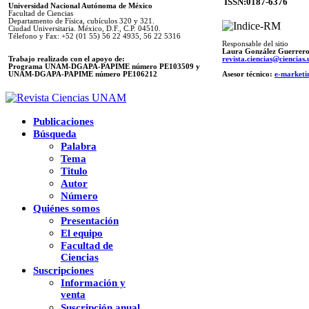
ISSN:0187-6376
Universidad Nacional Autónoma de México
Facultad de Ciencias
Departamento de Física, cubículos 320 y 321.
Ciudad Universitaria. México, D.F., C.P. 04510.
Télefono y Fax: +52 (01 55) 56 22 4935, 56 22 5316
Responsable del sitio
Laura González Guerrer
Trabajo realizado con el apoyo de:
revista.ciencias@ciencia
Programa UNAM-DGAPA-PAPIME número PE103509 y
UNAM-DGAPA-PAPIME
número PE106212
Asesor técnico:
e-marketi
Publicaciones
Búsqueda
Palabra
Tema
Titulo
Autor
Número
Quiénes somos
Presentación
El equipo
Facultad de
Ciencias
Suscripciones
Información y
venta
Suscripción anual