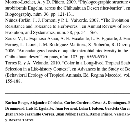
Moreno-Letelier, A. y D. Piñero, 2009. “Phylogeographic structure 
strobiformis Engelm. across the Chihuahuan Desert filter-barrier”, en
Biogeography, núm. 36, pp. 121-131.
Núñez-Farfán, J., J. Fornoni y P. L. Valverde. 2007. “The Evolution
Resistance and Tolerance to Herbivores”, en Annual Review of Eco
Evolution, and Systematics, núm. 38, pp. 541-566.
Souza V., L. Espinosa-Asuar, A. E. Escalante, L. E. Eguiarte, J. Far
Forney, L. Lloret, J. M. Rodríguez Martínez, X. Soberón, R. Dirzo y 
2006. “An endangered oasis of aquatic microbial biodiversity in the
Chihuahuan desert”, en pnas, núm. 103, pp. 6565-6570.
Torres R. y A. Velando. 2010. “Color in a Long-lived Tropical Seab
Selection in a Life-history Context”, en Advances in the Study of B
(Behavioral Ecology of Tropical Animals, Ed. Regina Macedo), vol.
155-188.
_____________________________________________________
Karina Boege, Alejandro Córdoba, Carlos Cordero, César A. Domínguez,
Drummond, Luis E. Eguiarte, Juan Fornoni, Luisa I. Falcón, Graciela Gar
Juan Pablo Jaramillo Correa, Juan Núñez Farfán, Daniel Piñero, Valeria 
y Roxana Torres.