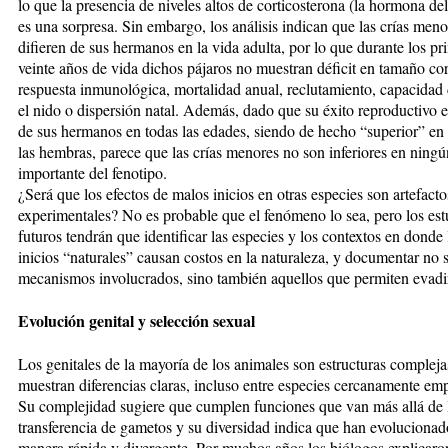
lo que la presencia de niveles altos de corticosterona (la hormona del
es una sorpresa. Sin embargo, los análisis indican que las crías men
difieren de sus hermanos en la vida adulta, por lo que durante los pr
veinte años de vida dichos pájaros no muestran déficit en tamaño cor
respuesta inmunológica, mortalidad anual, reclutamiento, capacidad
el nido o dispersión natal. Además, dado que su éxito reproductivo es
de sus hermanos en todas las edades, siendo de hecho “superior” en 
las hembras, parece que las crías menores no son inferiores en ning
importante del fenotipo.
¿Será que los efectos de malos inicios en otras especies son artefacto
experimentales? No es probable que el fenómeno lo sea, pero los est
futuros tendrán que identificar las especies y los contextos en donde
inicios “naturales” causan costos en la naturaleza, y documentar no s
mecanismos involucrados, sino también aquellos que permiten evadir
Evolución genital y selección sexual
Los genitales de la mayoría de los animales son estructuras complej
muestran diferencias claras, incluso entre especies cercanamente em
Su complejidad sugiere que cumplen funciones que van más allá de 
transferencia de gametos y su diversidad indica que han evolucionad
manera rápida y divergente. Por muchos años los biólogos explicaro