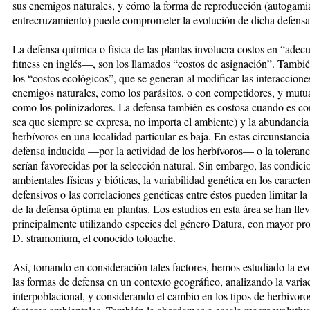
sus enemigos naturales, y cómo la forma de reproducción (autogamia
entrecruzamiento) puede comprometer la evolución de dicha defensa
La defensa química o física de las plantas involucra costos en “ade
fitness en inglés—, son los llamados “costos de asignación”. Tambié
los “costos ecológicos”, que se generan al modificar las interaccione
enemigos naturales, como los parásitos, o con competidores, y mutua
como los polinizadores. La defensa también es costosa cuando es con
sea que siempre se expresa, no importa el ambiente) y la abundancia
herbívoros en una localidad particular es baja. En estas circunstancias
defensa inducida —por la actividad de los herbívoros— o la toleranc
serían favorecidas por la selección natural. Sin embargo, las condici
ambientales físicas y bióticas, la variabilidad genética en los caracter
defensivos o las correlaciones genéticas entre éstos pueden limitar la
de la defensa óptima en plantas. Los estudios en esta área se han lle
principalmente utilizando especies del género Datura, con mayor pr
D. stramonium, el conocido toloache.
Así, tomando en consideración tales factores, hemos estudiado la ev
las formas de defensa en un contexto geográfico, analizando la varia
interpoblacional, y considerando el cambio en los tipos de herbívoro