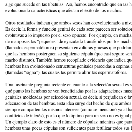
algo que sucede en las libélulas. Así, hemos encontrado que en las
evolucionado características que afectan el éxito de los machos.
Otros resultados indican que ambos sexos han coevolucionado a nivel
Es decir, la forma y función genital de cada sexo parecen ser solucio
evolutivas a lo impuesto por el sexo opuesto. Por ejemplo, en mucha
de mariposas los “paquetes” de eyaculado transferidos por los mach
(llamados espermatóforos) presentan envolturas gruesas que podrían
que las hembras posterguen su siguiente cópula (que casi seguro ser
macho distinto). También hemos recopilado evidencia que indica que
hembras han evolucionado estructuras genitales parecidas a espinas o
(llamadas “signa”), las cuales les permite abrir los espermatóforos.
Una fascinante pregunta reciente en cuanto a la selección sexual es s
qué punto las hembras se ven beneficiadas por las adaptaciones mas
genitales moldeadas por selección sexual, es decir, si perjudican o fa
adecuación de las hembras. Esta idea surge del hecho de que ambos
siempre comparten los mismos intereses (como se mencionó ya al ha
conflictos de interés), por lo que lo óptimo para un sexo no es igual p
Un ejemplo claro de esto es el número de cópulas: mientras que para
hembras unas pocas cópulas son suficientes para fertilizar todos sus