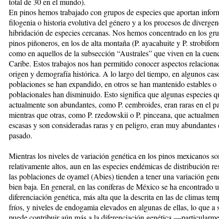
total de 30 en el mundo).
En pinos hemos trabajado con grupos de especies que aportan inform
filogenia o historia evolutiva del género y a los procesos de divergen
hibridación de especies cercanas. Nos hemos concentrado en los gr
pinos piñoneros, en los de alta montaña (P. ayacahuite y P. strobiform
como en aquellos de la subsección “Australes” que viven en la cuen
Caribe. Estos trabajos nos han permitido conocer aspectos relaciona
origen y demografía histórica. A lo largo del tiempo, en algunos caso
poblaciones se han expandido, en otros se han mantenido estables o
poblacionales han disminuido. Esto significa que algunas especies q
actualmente son abundantes, como P. cembroides, eran raras en el p
mientras que otras, como P. rzedowskii o P. pinceana, que actualmen
escasas y son consideradas raras y en peligro, eran muy abundantes 
pasado.
Mientras los niveles de variación genética en los pinos mexicanos so
relativamente altos, aun en las especies endémicas de distribución res
las poblaciones de oyamel (Abies) tienden a tener una variación gen
bien baja. En general, en las coníferas de México se ha encontrado 
diferenciación genética, más alta que la descrita en las de climas te
fríos, y niveles de endogamia elevados en algunas de ellas, lo que a 
puede contribuir aún más a la diferenciación genética —particularm