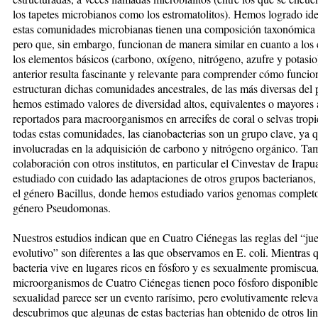
los tapetes microbianos como los estromatolitos). Hemos logrado ide
estas comunidades microbianas tienen una composición taxonómica d
pero que, sin embargo, funcionan de manera similar en cuanto a los 
los elementos básicos (carbono, oxígeno, nitrógeno, azufre y potasio
anterior resulta fascinante y relevante para comprender cómo funcio
estructuran dichas comunidades ancestrales, de las más diversas del 
hemos estimado valores de diversidad altos, equivalentes o mayores 
reportados para macroorganismos en arrecifes de coral o selvas tropi
todas estas comunidades, las cianobacterias son un grupo clave, ya 
involucradas en la adquisición de carbono y nitrógeno orgánico. Ta
colaboración con otros institutos, en particular el Cinvestav de Irap
estudiado con cuidado las adaptaciones de otros grupos bacterianos
el género Bacillus, donde hemos estudiado varios genomas completo
género Pseudomonas.
Nuestros estudios indican que en Cuatro Ciénegas las reglas del “ju
evolutivo” son diferentes a las que observamos en E. coli. Mientras 
bacteria vive en lugares ricos en fósforo y es sexualmente promiscua,
microorganismos de Cuatro Ciénegas tienen poco fósforo disponible
sexualidad parece ser un evento rarísimo, pero evolutivamente releva
descubrimos que algunas de estas bacterias han obtenido de otros lin