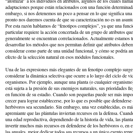
“atomizar” a los individuos en atributos, algunos de los cuales llam
adaptaciones porque están relacionados con una función determinad
embargo, si nos detenemos un poco a pensar en lo que significa una
pronto nos daremos cuenta de que su caracterización no es un asunto
Por esta razón hablamos de “fenotipos complejos”, ya que una func
particular requiere la acción concertada de un grupo de atributos que
generalmente se encuentran correlacionados. Actualmente estamos t
desarrollar los métodos que nos permitan definir qué atributos debe
considerar como parte de una unidad funcional, y cómo se podría ana
efecto de la selección natural en esos módulos funcionales.
Una de las expresiones más elegantes de un fenotipo complejo surge
considerar la dinámica selectiva que ocurre a lo largo del ciclo de vi
organismos. Por ejemplo, aunque una planta (o cualquier organismo
está sujeta a la presión de sus enemigos naturales, sus prioridades lle
en función de su estadio. Cuando son pequeñas puede ser más impor
crecer para lograr establecerse, por lo que es posible que defenderse 
herbívoros sea secundario. Sin embargo, una vez establecidas, es má
apremiante que las plántulas inviertan recursos en la defensa. Cuand
una edad reproductiva, dependiendo de la historia de vida, las plant
invertir muchos más recursos en defenderse de los herbívoros o, en e
las anuales, mejor dedicar todos sus recursos a un único evento repr