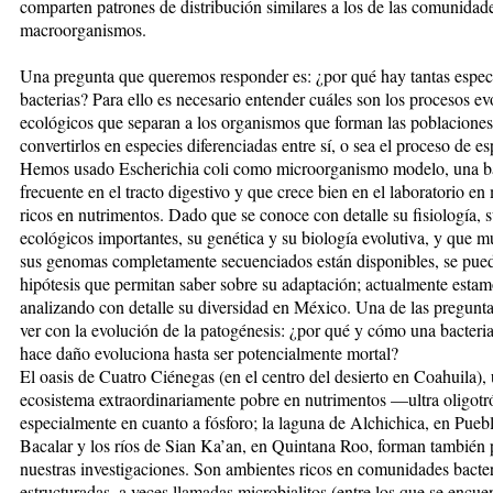
comparten patrones de distribución similares a los de las comunidad
macroorganismos.
Una pregunta que queremos responder es: ¿por qué hay tantas espec
bacterias? Para ello es necesario entender cuáles son los procesos ev
ecológicos que separan a los organismos que forman las poblaciones
convertirlos en especies diferenciadas entre sí, o sea el proceso de e
Hemos usado Escherichia coli como microorganismo modelo, una ba
frecuente en el tracto digestivo y que crece bien en el laboratorio en
ricos en nutrimentos. Dado que se conoce con detalle su fisiología, s
ecológicos importantes, su genética y su biología evolutiva, y que 
sus genomas completamente secuenciados están disponibles, se pued
hipótesis que permitan saber sobre su adaptación; actualmente esta
analizando con detalle su diversidad en México. Una de las pregunta
ver con la evolución de la patogénesis: ¿por qué y cómo una bacteri
hace daño evoluciona hasta ser potencialmente mortal?
El oasis de Cuatro Ciénegas (en el centro del desierto en Coahuila),
ecosistema extraordinariamente pobre en nutrimentos —ultra oligotró
especialmente en cuanto a fósforo; la laguna de Alchichica, en Puebl
Bacalar y los ríos de Sian Ka’an, en Quintana Roo, forman también 
nuestras investigaciones. Son ambientes ricos en comunidades bacte
estructuradas, a veces llamadas microbialitos (entre los que se encue