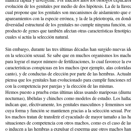
evolución de los genitales por medio de dos hipótesis. La de la llavec
cual propone que los genitales son mecanismos de aislamiento que e
apareamientos con la especie errónea, y la de la pleiotropía, en dond
diversidad estructural de los genitales no cumple ninguna función, s
producto de genes que también afectan otras características fenotípic
cuales sí actúa la selección natural.
Sin embargo, durante las tres últimas décadas han surgido nuevas id
en la selección sexual. Se sabe que en muchos organismos los mach
para lograr el mayor número de fertilizaciones, lo cual favorece la e
características conspicuas en los machos (por ejemplo, alas colorida
canto), y de conductas de elección por parte de las hembras. Actual
piensa que los genitales han evolucionado para cumplir funciones re
con la competencia por parejas y la elección de las mismas.
Hemos puesto a prueba estas últimas ideas usando mariposas (diurn
nocturnas), libélulas y chinches como modelos de estudio. Los hall
indican que, efectivamente, los genitales masculinos y femeninos son
cuya forma y función se mantienen gracias a la selección sexual. Po
los machos tratan de transferir el eyaculado de mayor tamaño a las 
situaciones de competencia con otros machos, como es el caso de la
o inducen a las hembras a expulsar el esperma que otros machos ha