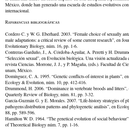
México, donde han generado una escuela de estudios evolutivos con
internacional.
Referencias bibliográficas
Cordero C. y W. G. Eberhard. 2003. “Female choice of sexually ant
male adaptations: a critical review of some current research”, en Jou
Evolutionary Biology, núm. 16, pp. 1-6.
Contreras-Garduño, J., A. Córdoba-Aguilar, A. Peretti y H. Drumm
“Selección sexual”, en Evolución biológica. Una visión actualizada 
revista Ciencias. Morrone, J. J., y P. Magaña, (eds.). Facultad de Cie
unam, México.
Domínguez, C. A. 1995. “Genetic conflicts-of-interest in plants”, en
Ecology & Evolution, núm. 10, pp. 412-416.
Drummond, H. 2006. “Dominance in vertebrate broods and litters”,
Quarterly Review of Biology, núm. 81, pp. 3-32.
García-Guzmán G. y E. Morales. 2007. “Life-history strategies of pl
pathogens:distribution patterns and phylogenetic análisis”, en Ecolo
88, pp. 589-596.
Hamilton W. D. 1964. “The genetical evolution of social behaviour”
of Theoretical Biology núm. 7, pp. 1-16.