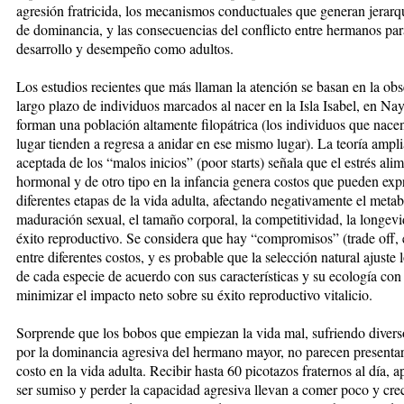
agresión fratricida, los mecanismos conductuales que generan jerarqu
de dominancia, y las consecuencias del conflicto entre hermanos par
desarrollo y desempeño como adultos.
Los estudios recientes que más llaman la atención se basan en la ob
largo plazo de individuos marcados al nacer en la Isla Isabel, en Nay
forman una población altamente filopátrica (los individuos que nace
lugar tienden a regresa a anidar en ese mismo lugar). La teoría ampl
aceptada de los “malos inicios” (poor starts) señala que el estrés alim
hormonal y de otro tipo en la infancia genera costos que pueden exp
diferentes etapas de la vida adulta, afectando negativamente el metab
maduración sexual, el tamaño corporal, la competitividad, la longevi
éxito reproductivo. Se considera que hay “compromisos” (trade off, 
entre diferentes costos, y es probable que la selección natural ajuste 
de cada especie de acuerdo con sus características y su ecología con 
minimizar el impacto neto sobre su éxito reproductivo vitalicio.
Sorprende que los bobos que empiezan la vida mal, sufriendo diver
por la dominancia agresiva del hermano mayor, no parecen presenta
costo en la vida adulta. Recibir hasta 60 picotazos fraternos al día, a
ser sumiso y perder la capacidad agresiva llevan a comer poco y cre