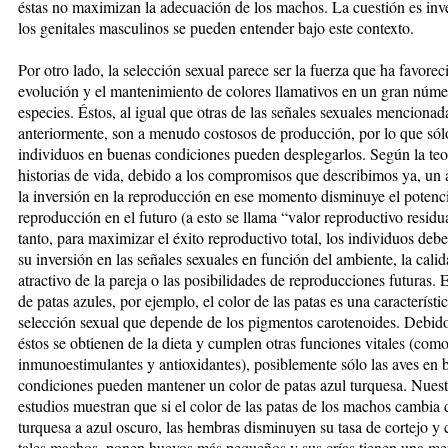
éstas no maximizan la adecuación de los machos. La cuestión es inve
los genitales masculinos se pueden entender bajo este contexto.
Por otro lado, la selección sexual parece ser la fuerza que ha favorec
evolución y el mantenimiento de colores llamativos en un gran núme
especies. Éstos, al igual que otras de las señales sexuales mencionad
anteriormente, son a menudo costosos de producción, por lo que sól
individuos en buenas condiciones pueden desplegarlos. Según la teo
historias de vida, debido a los compromisos que describimos ya, un
la inversión en la reproducción en ese momento disminuye el potenci
reproducción en el futuro (a esto se llama “valor reproductivo residua
tanto, para maximizar el éxito reproductivo total, los individuos debe
su inversión en las señales sexuales en función del ambiente, la cali
atractivo de la pareja o las posibilidades de reproducciones futuras. 
de patas azules, por ejemplo, el color de las patas es una característi
selección sexual que depende de los pigmentos carotenoides. Debid
éstos se obtienen de la dieta y cumplen otras funciones vitales (com
inmunoestimulantes y antioxidantes), posiblemente sólo las aves en 
condiciones pueden mantener un color de patas azul turquesa. Nuest
estudios muestran que si el color de las patas de los machos cambia 
turquesa a azul oscuro, las hembras disminuyen su tasa de cortejo y
tales machos, ponen huevos más pequeños y sus crías tienen una m