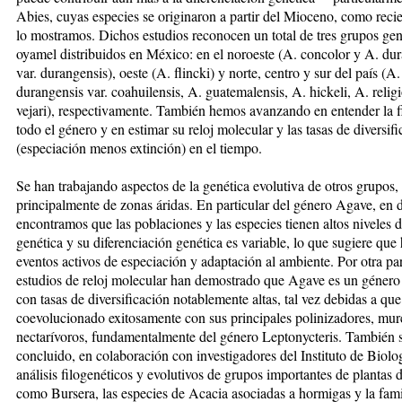
Abies, cuyas especies se originaron a partir del Mioceno, como rec
lo mostramos. Dichos estudios reconocen un total de tres grupos gen
oyamel distribuidos en México: en el noroeste (A. concolor y A. du
var. durangensis), oeste (A. flincki) y norte, centro y sur del país (A.
durangensis var. coahuilensis, A. guatemalensis, A. hickeli, A. relig
vejari), respectivamente. También hemos avanzando en entender la f
todo el género y en estimar su reloj molecular y las tasas de diversif
(especiación menos extinción) en el tiempo.
Se han trabajando aspectos de la genética evolutiva de otros grupos,
principalmente de zonas áridas. En particular del género Agave, en
encontramos que las poblaciones y las especies tienen altos niveles 
genética y su diferenciación genética es variable, lo que sugiere que
eventos activos de especiación y adaptación al ambiente. Por otra par
estudios de reloj molecular han demostrado que Agave es un género 
con tasas de diversificación notablemente altas, tal vez debidas a que
coevolucionado exitosamente con sus principales polinizadores, mur
nectarívoros, fundamentalmente del género Leptonycteris. También 
concluido, en colaboración con investigadores del Instituto de Biolog
análisis filogenéticos y evolutivos de grupos importantes de plantas
como Bursera, las especies de Acacia asociadas a hormigas y la fami