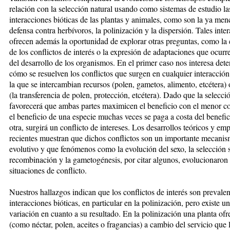
relación con la selección natural usando como sistemas de estudio la
interacciones bióticas de las plantas y animales, como son la ya me
defensa contra herbívoros, la polinización y la dispersión. Tales inte
ofrecen además la oportunidad de explorar otras preguntas, como la
de los conflictos de interés o la expresión de adaptaciones que ocurre
del desarrollo de los organismos. En el primer caso nos interesa det
cómo se resuelven los conflictos que surgen en cualquier interacción
la que se intercambian recursos (polen, gametos, alimento, etcétera) 
(la transferencia de polen, protección, etcétera). Dado que la selecci
favorecerá que ambas partes maximicen el beneficio con el menor co
el beneficio de una especie muchas veces se paga a costa del benefic
otra, surgirá un conflicto de intereses. Los desarrollos teóricos y emp
recientes muestran que dichos conflictos son un importante mecani
evolutivo y que fenómenos como la evolución del sexo, la selección s
recombinación y la gametogénesis, por citar algunos, evolucionaron a
situaciones de conflicto.
Nuestros hallazgos indican que los conflictos de interés son prevalen
interacciones bióticas, en particular en la polinización, pero existe u
variación en cuanto a su resultado. En la polinización una planta ofr
(como néctar, polen, aceites o fragancias) a cambio del servicio que 