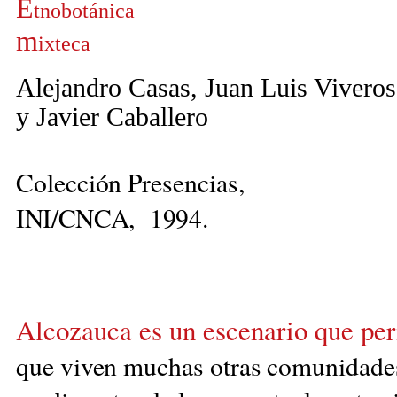
E
tnobotánica
m
ixteca
Alejandro Casas, Juan Luis Viveros
y Javier Caballero
Colección Presencias,
INI/CNCA,
1994
.
Alcozauca es un escenario que pe
que viven muchas o
tras comunidades