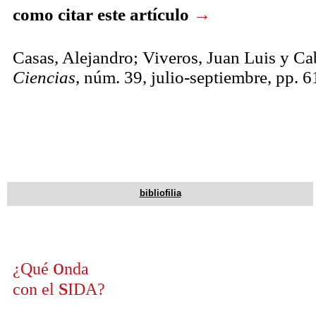
como citar este artículo
→
Casas, Alejandro; Viveros, Juan Luis y Cab
Ciencias
, núm. 39, julio-septiembre, pp. 6
bibliofilia
o
¿
Q
ué
nda
con el
S
IDA?