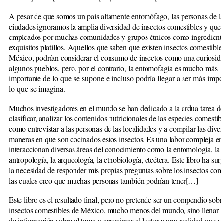
A pesar de que somos un país altamente entomófago, las personas de l
ciudades ignoramos la amplia diversidad de insectos comestibles y que
empleados por muchas comunidades y grupos étnicos como ingredient
exquisitos platillos. Aquellos que saben que existen insectos comestibl
México, podrían considerar el consumo de insectos como una curiosid
algunos pueblos, pero, por el contrario, la entomofagia es mucho más
importante d
e lo que se supone e incluso podría llegar a ser más imp
lo que se imagina.
Muchos investigadores en el mundo se han dedicado a la ardua tarea d
clasificar, analizar los contenidos nutricionales de las especies comestib
como entrevistar a las personas de las localidades y a compilar las dive
maneras en que son cocinados estos insectos. Es una labor compleja e
interaccionan diversas áreas del conocimiento como la entomología, la
antropología, la arqueología, la etnobiología, etcétera. Este libro ha su
la necesidad de responder mis propias preguntas sobre los insectos com
las cuales creo que muchas personas también podrían tener[…]
Este libro es el resultado final, pero no pretende ser un compendio sobr
insectos comestibles de México, mucho menos del mundo, sino llenar 
de información sobre el tema y aproximar al lector a una realidad que s