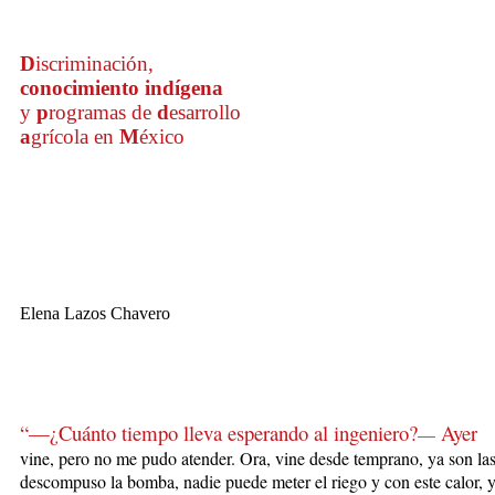
D
iscriminación,
conocimien
to
indígena
y
p
rogramas de
d
esarrollo
a
grícola en
M
éxico
Elena Lazos Chavero
“—¿Cuánto tiempo lleva esperando al ingeniero
?
Ayer
—
vine
,
pero no me pudo atender. Ora, vine desde temprano, ya son las
descompuso la bomba, nadie puede meter el riego y con este calor, y