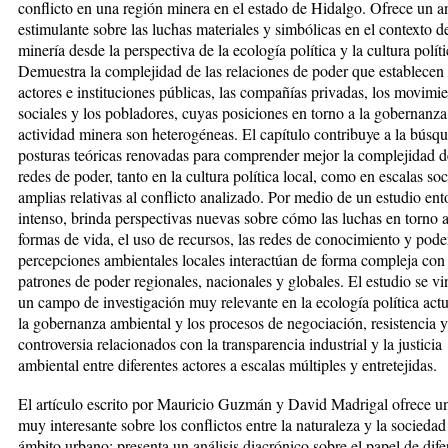
conflicto en una región minera en el estado de Hidalgo. Ofrece un an
estimulante sobre las luchas materiales y simbólicas en el contexto de
minería desde la perspectiva de la ecología política y la cultura políti
Demuestra la complejidad de las relaciones de poder que establecen 
actores e instituciones públicas, las compañías privadas, los movimi
sociales y los pobladores, cuyas posiciones en torno a la gobernanza
actividad minera son heterogéneas. El capítulo contribuye a la búsq
posturas teóricas renovadas para comprender mejor la complejidad d
redes de poder, tanto en la cultura política local, como en escalas so
amplias relativas al conflicto analizado. Por medio de un estudio ent
intenso, brinda perspectivas nuevas sobre cómo las luchas en torno a
formas de vida, el uso de recursos, las redes de conocimiento y poder
percepciones ambientales locales interactúan de forma compleja con 
patrones de poder regionales, nacionales y globales. El estudio se v
un campo de investigación muy relevante en la ecología política actu
la gobernanza ambiental y los procesos de negociación, resistencia y
controversia relacionados con la transparencia industrial y la justicia
ambiental entre diferentes actores a escalas múltiples y entretejidas.
El artículo escrito por Mauricio Guzmán y David Madrigal ofrece un
muy interesante sobre los conflictos entre la naturaleza y la socieda
ámbito urbano; presenta un análisis diacrónico sobre el papel de dife