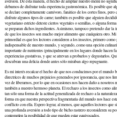
aversión. De esta manera, el hecho de ampliar nuestro menú no signifi
debamos de disfrutar toda experiencia gastronómica. Es posible que al
se declare completamente carnívoro, fanático de los cortes finos, pero
disfrute algunos tipos de carne; también es posible que alguien decidid
vegetariano estricto deteste ciertos vegetales o semillas, o alguna forma
se preparan dichos ingredientes. Asimismo, tampoco
pretendo dar la 
de
que los insectos son mucho mejor alimento que cualquiera otro. Mi
primordial es que los lectores consideren a los insectos, primero como 
indispensable de nuestro mundo, y segundo, como una opción culinari
importante de nutrientes (principalmente en los lugares donde hacen fal
experiencias gustativas, y que se atrevan a probarlos y degustarlos. Qu
descubran una delicia donde antes sólo miraban algo repugnante.
Es mi interés recalcar el hecho de que nos conducimos por el mundo b
directrices de muchos prejuicios generados por ignorancia, que nos lim
vez de liberarnos, por lo que en ocasiones nos hacen daño a nosotros
también a nuestro hermoso planeta. El rechazo a los insectos como ali
tan sólo una forma de la actitud generalizada de rechazo a la naturalez
forma en que nuestra perspectiva fragmentaria del mundo nos hace est
conflicto con ella. Espero lograr, al menos, que aquellos lectores que s
una profunda aversión a todo tipo de bicho rastrero reconsideren su po
contemplen la posibilidad de que pueden estar equivocados.