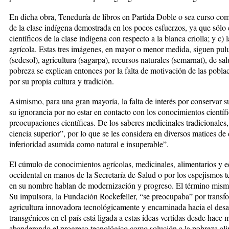
En dicha obra, Teneduría de libros en Partida Doble o sea curso com
de la clase indígena demostrada en los pocos esfuerzos, ya que sólo 
científicos de la clase indígena con respecto a la blanca criolla; y c) 
agrícola. Estas tres imágenes, en mayor o menor medida, siguen pulula
(sedesol), agricultura (sagarpa), recursos naturales (semarnat), de sa
pobreza se explican entonces por la falta de motivación de las poblac
por su propia cultura y tradición.
Asimismo, para una gran mayoría, la falta de interés por conservar su 
su ignorancia por no estar en contacto con los conocimientos científi
preocupaciones científicas. De los saberes medicinales tradicionales
ciencia superior”, por lo que se les considera en diversos matices
inferioridad asumida como natural e insuperable”.
El cúmulo de conocimientos agrícolas, medicinales, alimentarios y e
occidental en manos de la Secretaría de Salud o por los espejismos
en su nombre hablan de modernización y progreso. El término mismo 
Su impulsora, la Fundación Rockefeller, “se preocupaba” por transfor
agricultura innovadora tecnológicamente y encaminada hacia el desa
transgénicos en el país está ligada a estas ideas vertidas desde hace
abanderando el progreso tecnológico como solución a la pobreza alim