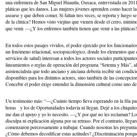
una enfermera de San Miguel Huautla, Oaxaca, entrevistada en 2011 
pláticas que les damos. Las mujeres jóvenes aprenden como hacer las
asearse y que deben comer. Si faltan tres veces, se reporta y luego 
de la clínica? Hemos visto viejitas que vienen desde el cerro, mín
que venir.
—¿Y los enfermos también tienen que venir a las pláticas?
En todos estos pasajes vividos, el poder ejercido por los funcionari
un fenómeno relacional, sociopsicológico, donde los elementos que es
servicios de salud) interesan a todos los actores sociales participan
lineamientos o reglas de operación del programa “Setenta y Más”, al
asistencialista que todo anciano y anciana debería recibir sin condic
disponibles para los distintos actores, sino también de las concepcio
Concebir el poder exige entender la dimensión cultural como uno de
Un testimonio más: “—¿Cuánto tiempo lleva esperando en la fila pa
horas y los de Oportunidades todavía ni llegan. Dejé a los chiquit
me dan el apoyo y yo lo necesito. —¿Y por qué no les reclaman? Los
disculpa ni explicación alguna por su retraso. Por el contrario, llega
comenzaron perezosamente a trabajar. Cuando nosotras les preguntamo
¿Cómo debemos decodificar estas actitudes? ¿Discriminación porqu