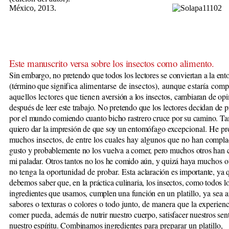
México, 2013.
E
ste manuscrito versa sobre los insectos como alimento.
Sin embargo, no pretendo que todos los lectores se conviertan a la en
(término que signi
fica alimentarse de insectos), aunque estaría comp
aquellos lector
es que tienen
aversión a los insectos, cambiaran de op
después de leer este trabajo. No pretendo que los lectores decidan de p
por el mundo comiendo cuanto bicho rastrero cruce por su camino. 
quiero dar la impresión de que soy un entomó
fago excepcional. He p
muchos insectos, de entre los cuales hay algunos que no han
compla
gusto y probablemente no los vuelva a comer, pero muchos otros han 
mi paladar. Otros tantos no los he comido aún, y quizá haya
muchos o
no tenga la oportunidad de probar. Esta
aclaración es importante, ya 
debemos saber que, en la práctica culinaria, los insectos, como todos l
ingredientes que usamos, cumplen una función en un
platillo, ya sea 
sabores o texturas o colores o todo junto, de manera que la experienc
comer pueda, además de
nutrir nuestro cuerpo, satisfacer nuestros sen
nuestro espíritu. Combinamos ingredientes
para preparar un platillo,