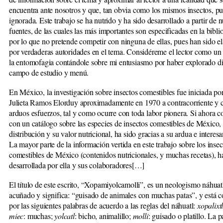
encuentra ante nosotros y que, tan obvia como los mismos insectos, pu
ignorada. Este trabajo se ha nutrido y ha sido desarrollado a partir de
fuentes, de las cuales las más importantes son especificadas en la biblio
por lo que no pretende competir con ninguna de ellas, pues han sido e
por verdaderas autoridades en el tema. Considéreme el lector como un t
la entomofagia contándole sobre mi entusiasmo por haber explorado d
campo de estudio y menú.
En México, la investigación sobre insectos comestibles fue iniciada por
Julieta Ramos Elorduy aproximadamente en 1970 a contracorriente y 
arduos esfuerzos, tal y como ocurre con toda labor pionera. Si ahora 
con un catálogo sobre las especies de insectos comestibles de México,
distribución y su valor nutricional, ha sido gracias a su ardua e interesa
La mayor parte de la información vertida en este trabajo sobre los insec
comestibles de México (contenidos nutricionales, y muchas recetas), h
desarrollada por ella y sus colaboradores[…]
El título de este escrito, “Xopamiyolcamolli”, es un neologismo náhuat
acuñado y significa: “guisado de animales con muchas patas”, y está 
por las siguientes palabras de acuerdo a las reglas del náhuatl:
xopalixtl
miec
: muchas;
yolcatl
: bicho, animalillo;
molli
: guisado o platillo. La p