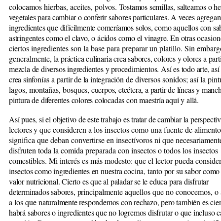
colocamos hierbas, aceites, polvos
. Tostamos semillas, salteamos o
he
vegetales para cambiar
o conferir sabores particulares. A veces agrega
ingredientes que difícilmente comeríamos solos, como aquellos con sa
astringentes como el clavo, o ácidos como el vinagre. En otras
ocasion
ciertos ingredientes son la base para preparar un platillo. Sin embarg
general
mente, la práctica culinaria crea sabores, colores y olores a parti
mezcla de diversos ingredientes y procedimientos. Así es todo arte, así
crea sinfonías a partir de la integración
de diversos sonidos; así la pint
lagos, montañas, bos
ques, cuerpos, etcétera, a partir de líneas y manc
pintura de diferentes colores colocadas con maestría aquí y allá.
Así pues, si el objetivo de este trabajo es tratar de cambiar la perspecti
lectores y
que consideren a los insectos como una fuente de alimento
significa que deban convertirse en insectívoros ni que necesariament
disfruten toda la comida preparada con insectos o todos los insectos
comestibles. Mi interés es más modesto: que el lector pueda consi
der
insectos como ingredientes en nuestra cocina, tanto por su sabor como
valor nutricional. Cierto es que al paladar se le educa para disfrutar
determinados sabores, prin
cipalmente aquellos que no conocemos, o 
a los que
naturalmente respondemos con rechazo, pero también es cier
habrá sabores o ingredientes que no logremos disfrutar o que incluso 