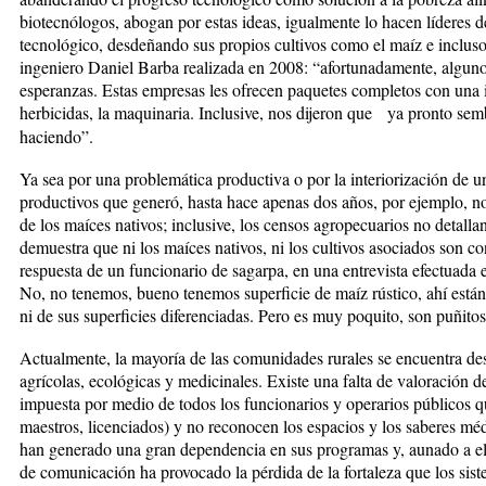
biotecnólogos, abogan por estas ideas, igualmente lo hacen líderes 
tecnológico, desdeñando sus propios cultivos como el maíz e incluso
ingeniero Daniel Barba realizada en 2008: “afortunadamente, alguno
esperanzas. Estas empresas les ofrecen paquetes completos con una inte
herbicidas, la maquinaria. Inclusive, nos dijeron que ya pronto se
haciendo”.
Ya sea por una problemática productiva o por la interiorización de u
productivos que generó, hasta hace apenas dos años, por ejemplo, no e
de los maíces nativos; inclusive, los censos agropecuarios no detalla
demuestra que ni los maíces nativos, ni los cultivos asociados son co
respuesta de un funcionario de sagarpa, en una entrevista efectuada e
No, no tenemos, bueno tenemos superficie de maíz rústico, ahí están
ni de sus superficies diferenciadas. Pero es muy poquito, son puñitos
Actualmente, la mayoría de las comunidades rurales se encuentra des
agrícolas, ecológicas y medicinales. Existe una falta de valoración d
impuesta por medio de todos los funcionarios y operarios públicos qu
maestros, licenciados) y no reconocen los espacios y los saberes méd
han generado una gran dependencia en sus programas y, aunado a ell
de comunicación ha provocado la pérdida de la fortaleza que los sist