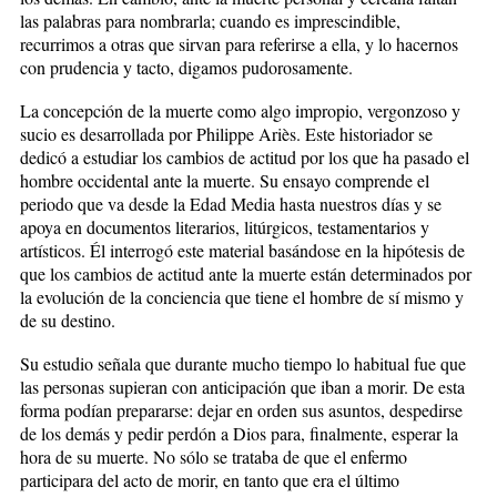
las palabras para nombrarla; cuando es imprescindible,
recurrimos a otras que sirvan para referirse a ella, y lo hacernos
con prudencia y tacto, digamos pudorosamente.
La concepción de la muerte como algo impropio, vergonzoso y
sucio es desarrollada por Philippe Ariès. Este historiador se
dedicó a estudiar los cambios de actitud por los que ha pasado el
hombre occidental ante la muerte. Su ensayo comprende el
periodo que va desde la Edad Media hasta nuestros días y se
apoya en documentos literarios, litúrgicos, testamentarios y
artísticos. Él interrogó este material basándose en la hipótesis de
que los cambios de actitud ante la muerte están determinados por
la evolución de la conciencia que tiene el hombre de sí mismo y
de su destino.
Su estudio señala que durante mucho tiempo lo habitual fue que
las personas supieran con anticipación que iban a morir. De esta
forma podían prepararse: dejar en orden sus asuntos, despedirse
de los demás y pedir perdón a Dios para, finalmente, esperar la
hora de su muerte. No sólo se trataba de que el enfermo
participara del acto de morir, en tanto que era el último