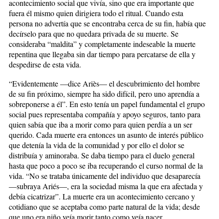
acontecimiento social que vivía, sino que era importante que
fuera él mismo quien dirigiera todo el ritual. Cuando esta
persona no advertía que se encontraba cerca de su fin, había que
decírselo para que no quedara privada de su muerte. Se
consideraba “maldita” y completamente indeseable la muerte
repentina que llegaba sin dar tiempo para percatarse de ella y
despedirse de esta vida.
“Evidentemente —dice Ariès— el descubrimiento del hombre
de su fin próximo, siempre ha sido difícil, pero uno aprendía a
sobreponerse a él”. En esto tenía un papel fundamental el grupo
social pues representaba compañía y apoyo seguros, tanto para
quien sabía que iba a morir como para quien perdía a un ser
querido. Cada muerte era entonces un asunto de interés público
que detenía la vida de la comunidad y por ello el dolor se
distribuía y aminoraba. Se daba tiempo para el duelo general
hasta que poco a poco se iba recuperando el curso normal de la
vida. “No se trataba únicamente del individuo que desaparecía
—subraya Ariés—, era la sociedad misma la que era afectada y
debía cicatrizar”. La muerte era un acontecimiento cercano y
cotidiano que se aceptaba como parte natural de la vida; desde
que uno era niño veía morir tanto como veía nacer.