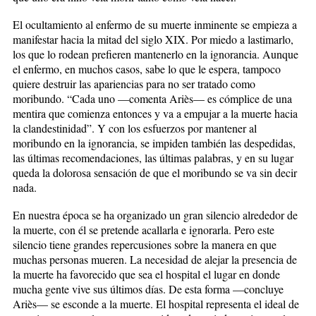
El ocultamiento al enfermo de su muerte inminente se empieza a
manifestar hacia la mitad del siglo XIX. Por miedo a lastimarlo,
los que lo rodean prefieren mantenerlo en la ignorancia. Aunque
el enfermo, en muchos casos, sabe lo que le espera, tampoco
quiere destruir las apariencias para no ser tratado como
moribundo. “Cada uno —comenta Ariès— es cómplice de una
mentira que comienza entonces y va a empujar a la muerte hacia
la clandestinidad”. Y con los esfuerzos por mantener al
moribundo en la ignorancia, se impiden también las despedidas,
las últimas recomendaciones, las últimas palabras, y en su lugar
queda la dolorosa sensación de que el moribundo se va sin decir
nada.
En nuestra época se ha organizado un gran silencio alrededor de
la muerte, con él se pretende acallarla e ignorarla. Pero este
silencio tiene grandes repercusiones sobre la manera en que
muchas personas mueren. La necesidad de alejar la presencia de
la muerte ha favorecido que sea el hospital el lugar en donde
mucha gente vive sus últimos días. De esta forma —concluye
Ariès— se esconde a la muerte. El hospital representa el ideal de