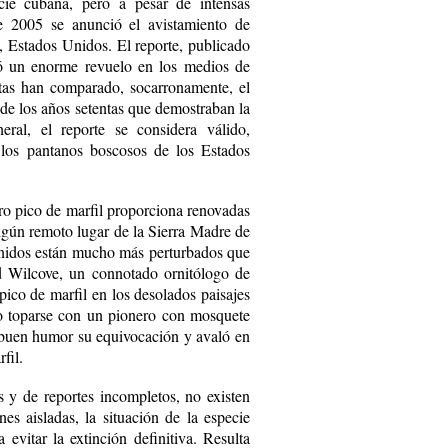
cie cubana, pero a pesar de intensas
e 2005 se anunció el avistamiento de
s, Estados Unidos. El reporte, publicado
có un enorme revuelo en los medios de
tas han comparado, socarronamente, el
de los años setentas que demostraban la
ral, el reporte se considera válido,
a los pantanos boscosos de los Estados
ro pico de marfil proporciona renovadas
algún remoto lugar de la Sierra Madre de
Unidos están mucho más perturbados que
d Wilcove, un connotado ornitólogo de
ico de marfil en los desolados paisajes
mo toparse con un pionero con mosquete
 buen humor su equivocación y avaló en
fil.
 y de reportes incompletos, no existen
es aisladas, la situación de la especie
 evitar la extinción definitiva. Resulta