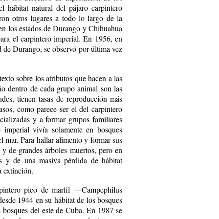
 hábitat natural del pájaro carpintero
ron otros lugares a todo lo largo de la
 en los estados de Durango y Chihuahua
ara el carpintero imperial. En 1956, en
ad de Durango, se observó por última vez
texto sobre los atributos que hacen a las
año dentro de cada grupo animal son las
ndes, tienen tasas de reproducción más
asos, como parece ser el del carpintero
cializadas y a formar grupos familiares
o imperial vivía solamente en bosques
l mar. Para hallar alimento y formar sus
o y de grandes árboles muertos, pero en
s y de una masiva pérdida de hábitat
a extinción.
carpintero pico de marfil —Campephilus
desde 1944 en su hábitat de los bosques
s bosques del este de Cuba. En 1987 se