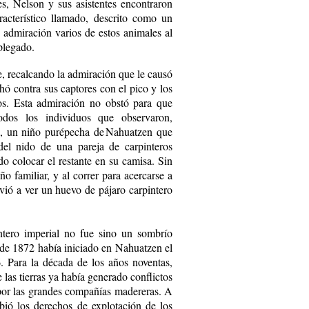
s, Nelson y sus asistentes encontraron
acterístico llamado, descrito como un
 admiración varios de estos animales al
plegado.
, recalcando la admiración que le causó
hó contra sus captores con el pico y los
ojos. Esta admiración no obstó para que
odos los individuos que observaron,
3, un niño purépecha de Nahuatzen que
del nido de una pareja de carpinteros
o colocar el restante en su camisa. Sin
 familiar, y al correr para acercarse a
vió a ver un huevo de pájaro carpintero
intero imperial no fue sino un sombrío
sde 1872 había iniciado en Nahuatzen el
. Para la década de los años noventas,
e las tierras ya había generado conflictos
por las grandes compañías madereras. A
bió los derechos de explotación de los