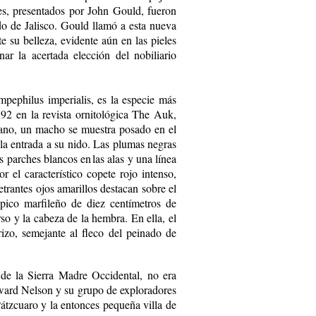
es, presentados por John Gould, fueron
do de Jalisco. Gould llamó a esta nueva
te su belleza, evidente aún en las pieles
ar la acertada elección del nobiliario
ampephilus imperialis, es la especie más
92 en la revista ornitológica The Auk,
lano, un macho se muestra posado en el
e la entrada a su nido. Las plumas negras
s parches blancos en las alas y una línea
 el característico copete rojo intenso,
trantes ojos amarillos destacan sobre el
pico marfileño de diez centímetros de
so y la cabeza de la hembra. En ella, el
zo, semejante al fleco del peinado de
 de la Sierra Madre Occidental, no era
dward Nelson y su grupo de exploradores
Pátzcuaro y la entonces pequeña villa de