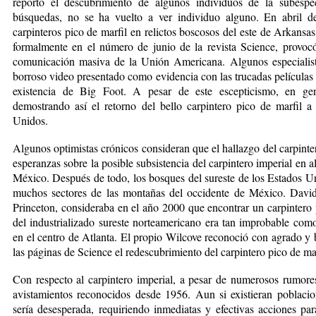
reportó el descubrimiento de algunos individuos de la subespe
búsquedas, no se ha vuelto a ver individuo alguno. En abril d
carpinteros pico de marfil en relictos boscosos del este de Arkansa
formalmente en el número de junio de la revista Science, provo
comunicación masiva de la Unión Americana. Algunos especialis
borroso video presentado como evidencia con las trucadas películas 
existencia de Big Foot. A pesar de este escepticismo, en gene
demostrando así el retorno del bello carpintero pico de marfil 
Unidos.
Algunos optimistas crónicos consideran que el hallazgo del carpinte
esperanzas sobre la posible subsistencia del carpintero imperial en 
México. Después de todo, los bosques del sureste de los Estados 
muchos sectores de las montañas del occidente de México. Davi
Princeton, consideraba en el año 2000 que encontrar un carpintero p
del industrializado sureste norteamericano era tan improbable co
en el centro de Atlanta. El propio Wilcove reconoció con agrado y
las páginas de Science el redescubrimiento del carpintero pico de mar
Con respecto al carpintero imperial, a pesar de numerosos rumores
avistamientos reconocidos desde 1956. Aun si existieran poblacion
sería desesperada, requiriendo inmediatas y efectivas acciones para