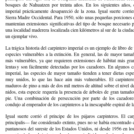
bosques de Nahuatzen por treinta años. En los siguientes años, el
imperial prácticamente desapareció de la zona. Igual suerte corrie
Sierra Madre Occidental. Para 1950, sólo unas pequeñas porciones
mantenían extensiones significativas del tipo de bosque necesario p
una localidad maderera localizada cien kilómetros al sur de la ciud
un ejemplar vivo.
La trágica historia del carpintero imperial es un ejemplo de libro de 
especies vulnerables a la extinción. En general, las de mayor tam
más vulnerables, ya que requieren extensiones de hábitat más gra
lentas y son fácilmente detectadas por los cazadores. En algunos c
imperial, las especies de mayor tamaño tienden a tener dietas espe
muy unidos, lo que las hace aún más vulnerables. El carpinter
maduros de pino a más de dos mil metros de altitud sobre el nivel de
nidos, esta especie requería la presencia de árboles de gran tamañ
pie. Una combinación de persecución por parte de los cazadore
condujo al emperador de los carpinteros a la inescapable espiral de l
Igual suerte corrió el príncipe de los pájaros carpinteros. El 
principalis— fue considerado extinto, pues no se había encontrado 
pantanosos del sureste de los Estados Unidos, ni desde 1956 en lo