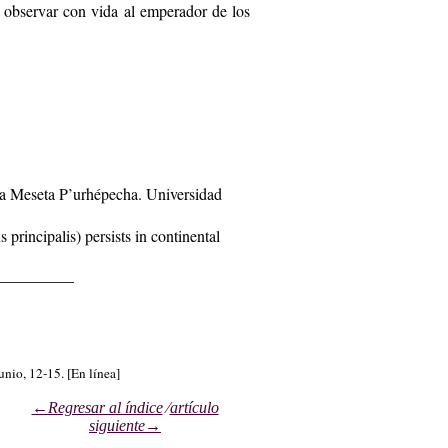
e observar con vida al emperador de los
la Meseta P’urhépecha. Universidad
principalis) persists in continental
__________
unio, 12-15. [En línea]
←Regresar al índice
⁄
artículo
siguiente→