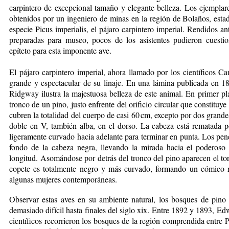
carpintero de excepcional tamaño y elegante belleza. Los ejemplar
obtenidos por un ingeniero de minas en la región de Bolaños, esta
especie Picus imperialis, el pájaro carpintero imperial. Rendidos an
preparadas para museo, pocos de los asistentes pudieron cuestion
epíteto para esta imponente ave.
El pájaro carpintero im­pe­rial, ahora llamado por los científicos C
grande y espectacular de su linaje. En una lámina publicada en 18
Ridgway ilustra la majestuosa belleza de este animal. En primer p
tronco de un pino, justo enfrente del orificio circular que constituy
cubren la totalidad del cuerpo de casi 60 cm, excepto por dos grande
doble en V, también alba, en el dorso. La cabeza está rematada por
ligeramente curvado hacia adelante para terminar en punta. Los pene
fondo de la cabeza negra, llevando la mirada hacia el poderoso 
longitud. Asomándose por detrás del tronco del pino aparecen el tor
copete es totalmente negro y más curvado, formando un cómico ri
algunas mujeres contemporáneas.
Observar estas aves en su ambiente natural, los bosques de pino
demasiado difícil hasta finales del siglo xix. Entre 1892 y 1893, E
científicos recorrieron los bosques de la región comprendida entre 