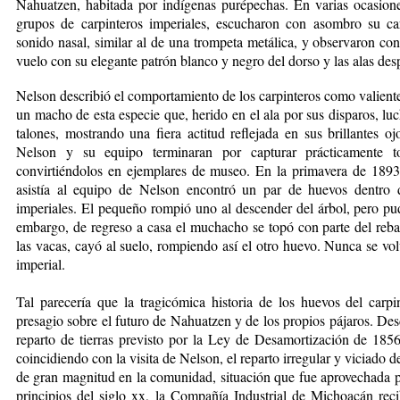
Nahuatzen, habitada por indígenas purépechas. En varias ocasione
grupos de carpinteros imperiales, escucharon con asombro su car
sonido nasal, similar al de una trompeta metálica, y observaron con
vuelo con su elegante patrón blanco y negro del dorso y las alas des
Nelson describió el comportamiento de los carpinteros como valiente
un macho de esta especie que, herido en el ala por sus disparos, luc
talones, mostrando una fiera actitud reflejada en sus brillantes 
Nelson y su equipo terminaran por capturar prácticamente t
convirtiéndolos en ejemplares de museo. En la primavera de 189
asistía al equipo de Nelson encontró un par de huevos dentro 
imperiales. El pequeño rompió uno al descender del árbol, pero pud
embargo, de regreso a casa el muchacho se topó con parte del rebaño
las vacas, cayó al suelo, rompiendo así el otro huevo. Nunca se vol
imperial.
Tal parecería que la tragicómica historia de los huevos del carp
presagio sobre el futuro de Nahuatzen y de los propios pájaros. De
reparto de tierras previsto por la Ley de Desamortización de 1856
coincidiendo con la visita de Nelson, el reparto irregular y viciado d
de gran magnitud en la comunidad, situación que fue aprovechada 
principios del siglo xx, la Compañía Industrial de Michoacán reci