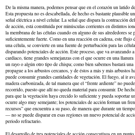
De la misma manera, podemos pensar que en el corazón un latido de
Esta propuesta no es descabellada, de hecho es bastante plausible un
señal eléctrica a nivel celular. La señal que dispara la contracción d
de acción, está constituida por minúsculas corrientes en distintos ion
la membrana de las células cuando en alguno de sus alrededores se 
suficientemente fuerte. Como en una reacción en cadena, este flujo
una célula, se convierte en una fuente de perturbación para las célul
disparando potenciales de acción. Este proceso, que va avanzando a
cardiaco, tiene grandes semejanzas con el que ocurre en una llanura
un rayo o algún otro tipo de chispa; como bien sabemos bastará una l
propague a los arbustos cercanos, y de éstos a más y más arbustos h
puede consumir grandes cantidades de vegetación. El fuego, al ir ava
madera carbonizada, de tal manera que el “frente ardiente” no puede
recorrido, puesto que allí no queda material para consumir. De hech
para que la vegetación haya crecido lo suficiente y pueda soportar u
ocurre algo muy semejante; los potenciales de acción forman un fre
recursos” que encuentra a su paso, de manera que durante un tiemp
— no se puede disparar en esas regiones un nuevo potencial de acci
periodo refractario.
El desarrollo de tres potenciales de acción consecutivos en un punto 