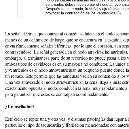
nodo senoatrial invade las aurículas provocando s
ventrículos debe moverse por el nodo atrioventricu
Después de este nodo, la señal viaja rápidamente p
provocar la contracción de los ventrículos (5).
La señal eléctrica que contrae al corazón se inicia en el nodo senoa
menos de un centímetro de largo, que se encuentra en la esquina sup
envía rítmicamente señales eléctricas, por lo que el corazón, aun sep
contrayéndose. La señal generada en el nodo atraviesa las aurículas
embargo, al terminar esa parte de su recorrido no puede pasar a los v
ambos tipos de cavidades es en su mayoría no conductor. La única ár
y ventrículos es el nodo atrioventricular, un pequeño puente donde la 
un retraso. Éste permite que las aurículas vacíen su contenido a los v
Una vez atravesado el nodo atrioventricular, la señal llega a unas est
exactamente opuesta al nodo: conducen la señal muy rápidamente a la
para garantizar que éstos se contraigan coordinadamente.
¿Un oscilador?
Este ciclo se repite una y otra vez, y distintas patologías dan lugar 
particular el tipo de taquicardia y fibrilación mencionadas con ante