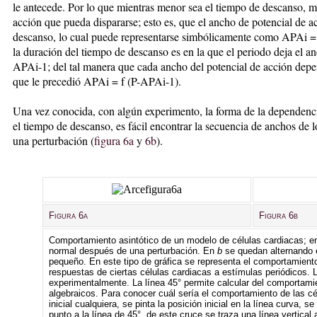
le antecede. Por lo que mientras menor sea el tiempo de descanso, m
acción que pueda dispararse; esto es, que el ancho de potencial de a
descanso, lo cual puede representarse simbólicamente como APAi =
la duración del tiempo de descanso es en la que el periodo deja el a
APAi-1; del tal manera que cada ancho del potencial de acción depe
que le precedió APAi = f (P-APAi-1).
Una vez conocida, con algún experimento, la forma de la dependenci
el tiempo de descanso, es fácil encontrar la secuencia de anchos de 
una perturbación (
figura 6a
y
6b
).
Figura 6a
Figura 6b
Comportamiento asintótico de un modelo de células cardiacas; 
normal después de una perturbación. En
b
se quedan alternando e
pequeño. En este tipo de gráfica se representa el comportamiento
respuestas de ciertas células cardiacas a estímulas periódicos. 
experimentalmente. La línea 45° permite calcular del comportamie
algebraicos. Para conocer cuál sería el comportamiento de las c
inicial cualquiera, se pinta la posición inicial en la línea curva, s
punto a la línea de 45°, de este cruce se traza una línea vertical 