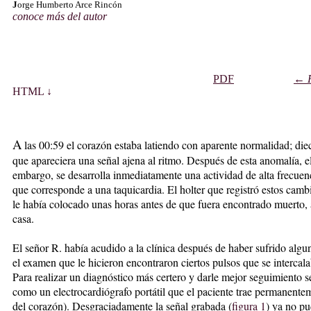
J
orge Humberto Arce Rincón
conoce más del autor
PDF
←
HTML ↓
A
las 00:59 el corazón estaba latiendo con aparente
normalidad; diec
que apareciera una señal ajena al ritmo. Después de esta anomalía, e
embargo, se desarrolla inmediatamente una actividad de alta frecuen
que corresponde a una taquicardia. El holter que registró estos cambi
le había colocado unas horas antes de que fuera encontrado muerto, a
casa.
El señor R. había acudido a la clínica después de haber sufrido algu
el examen que le hicieron encontraron ciertos pulsos que se intercala
Para realizar un diagnóstico más certero y darle mejor seguimiento se
como un electrocardiógrafo portátil que el paciente trae permanente
del corazón). Desgraciadamente la señal grabada (
figura 1
) ya no pu