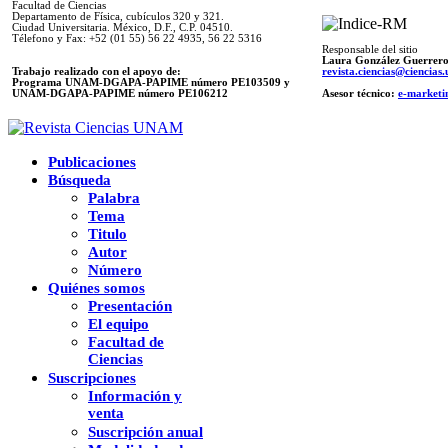
Facultad de Ciencias
Departamento de Física, cubículos 320 y 321.
Ciudad Universitaria. México, D.F., C.P. 04510.
Télefono y Fax: +52 (01 55) 56 22 4935, 56 22 5316
Responsable del sitio
Laura González Guerrer
Trabajo realizado con el apoyo de:
revista.ciencias@ciencia
Programa UNAM-DGAPA-PAPIME número PE103509 y
UNAM-DGAPA-PAPIME
número PE106212
Asesor técnico:
e-marketi
Publicaciones
Búsqueda
Palabra
Tema
Titulo
Autor
Número
Quiénes somos
Presentación
El equipo
Facultad de
Ciencias
Suscripciones
Información y
venta
Suscripción anual