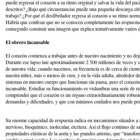
puede regresar el corazón a su ritmo original y salvar la vida del pa
descritos? ¿Bajo qué circunstancias puede una pequeña descarga eléc
trabajo? ¿Por qué el desfibrilador regresa al corazón a su ritmo norm
Habría que confesar que no se conocen completamente las respuestas
conseguido construir una imagen que explica tentativamente varios d
El obrero incansable
El corazón comienza a trabajar antes de nuestro nacimiento y no dej
Durante ese lapso late aproximadamente 2 500 millones de veces y s
de nuestra vida: cuando nacemos, su frecuencia es de cerca de cient
nuestra niñez, más o menos de cien, y en la vida adulta, alrededor de 
sistemas en nuestro cuerpo que funcionan sin pausa, pero el corazón 
incansable. Estudiar su funcionamiento es vislumbrar una serie de r
comprender que el corazón es un órgano extraordinariamente robusto
demandas y dificultades, y que con mínimos cuidados nos puede perm
Su enorme capacidad de respuesta radica en mecanismos situados a 
nervioso, bioquímico, molecular, etcétera. Así el flujo continuo de s
propiedades elásticas de la aorta y las grandes arterias, que “transfor
estable a nivel capilar. Los cambios de presión son detectados en los