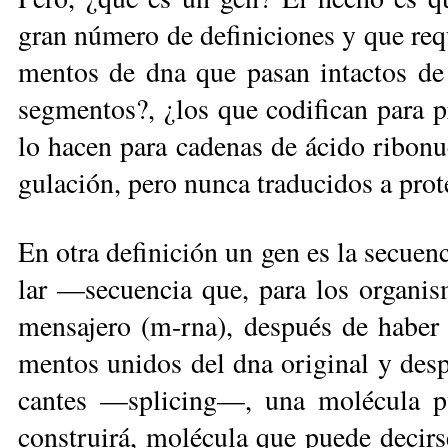
gran nú­me­ro de de­fi­ni­cio­nes y que re­
men­tos de dna que pa­san in­tac­tos de g
seg­men­tos?, ¿los que co­di­fi­can pa­ra p
lo ha­cen pa­ra ca­de­nas de áci­do ri­bo­nu
gu­la­ción, pe­ro nun­ca tra­du­ci­dos a pro­t
En otra de­fi­ni­ción un gen es la se­cuen­ci
lar —se­cuen­cia que, pa­ra los or­ga­nis­
men­sa­je­ro (m-rna), des­pués de ha­ber s
men­tos uni­dos del dna ori­gi­nal y des­p
can­tes —spli­cing—, una mo­lécu­la pue
cons­trui­rá, mo­lé­cu­la que pue­de de­cir­