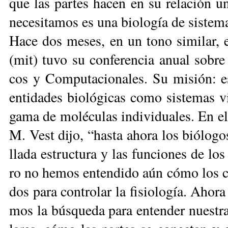
que las par­tes ha­cen en su re­la­ción u
ne­ce­si­ta­mos es una bio­lo­gía de sis­te­m
Ha­ce dos me­ses, en un to­no si­mi­lar, el
(mit) tu­vo su con­fe­ren­cia anual so­bre l
cos y Com­pu­ta­cio­na­les. Su mi­sión: es­
en­ti­da­des bio­ló­gi­cas co­mo sis­te­ma
ga­ma de mo­lé­cu­las in­di­vi­dua­les. En el
M. Vest di­jo, “has­ta aho­ra los bió­lo­g
lla­da es­truc­tu­ra y las fun­cio­nes de lo
ro no he­mos en­ten­di­do aún có­mo los com­
dos pa­ra con­tro­lar la fi­sio­lo­gía. Aho­
mos la bús­que­da pa­ra en­ten­der nues­tras