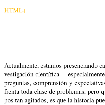
HTML
↓
Ac­tual­men­te, es­ta­mos pre­sen­cian­do c
ves­ti­ga­ción cien­tí­fi­ca —es­pe­cial­men
pre­gun­tas, com­pren­sión y ex­pec­ta­ti­v
fren­ta to­da cla­se de pro­ble­mas, pe­ro q
pos tan agi­ta­dos, es que la his­to­ria p