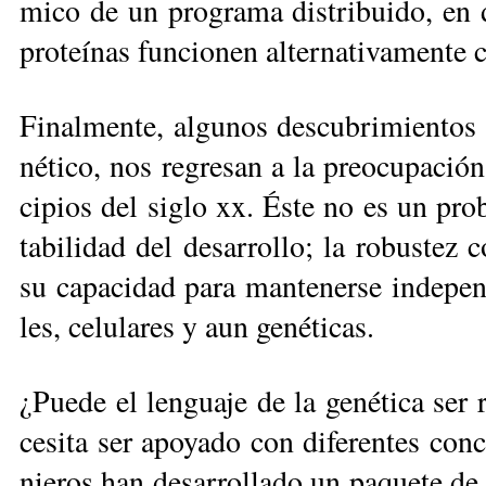
mi­co de un pro­gra­ma dis­tri­bui­do, en
pro­teí­nas fun­cio­nen al­ter­na­ti­va­men­t
Fi­nal­men­te, al­gu­nos des­cu­bri­mien­tos
né­ti­co, nos re­gre­san a la preo­cu­pa­ci
ci­pios del si­glo xx. És­te no es un pro­bl
ta­bi­li­dad del de­sa­rro­llo; la ro­bus­tez
su ca­pa­ci­dad pa­ra man­te­ner­se in­de­pen
les, ce­lu­la­res y aun ge­né­ti­cas.
¿Pue­de el len­gua­je de la ge­né­ti­ca ser r
ce­si­ta ser apo­ya­do con di­fe­ren­tes con
nie­ros han de­sa­rro­lla­do un pa­que­te de