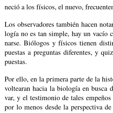
ne­ció a los fí­si­cos, el nue­vo, fre­cuen­te­
Los ob­ser­va­do­res tam­bién ha­cen no­tar
lo­gía no es tan sim­ple, hay un va­cío cul­
nar­se. Bió­lo­gos y fí­si­cos tie­nen dis­ti
pues­tas a pre­gun­tas di­fe­ren­tes, y qui­
pues­tas.
Por ello, en la pri­me­ra par­te de la his­to
vol­tea­ran ha­cia la bio­lo­gía en bus­ca
var, y el tes­ti­mo­nio de ta­les em­pe­ños
por lo me­nos des­de la pers­pec­ti­va de 