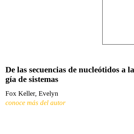
De las se­cuen­cias de nu­cleó­ti­dos a la
gía de sis­te­mas
Fox Keller, Evelyn
conoce más del autor