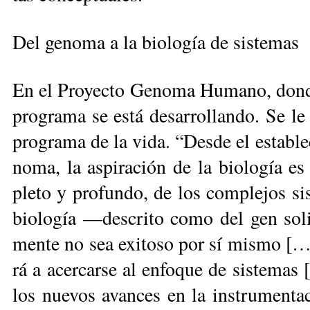
Del ge­no­ma a la bio­lo­gía de sis­te­mas
En el Pro­yec­to Ge­no­ma Hu­ma­no, don­de
pro­gra­ma se es­tá de­sa­rro­llan­do. Se l
pro­gra­ma de la vi­da. “Des­de el es­ta­ble
no­ma, la as­pi­ra­ción de la bio­lo­gía e
ple­to y pro­fun­do, de los com­ple­jos si
bio­lo­gía —des­cri­to co­mo del gen so­li­t
men­te no sea exi­to­so por sí mis­mo […] E
rá a acer­car­se al en­fo­que de sis­te­mas
los nue­vos avan­ces en la ins­tru­men­ta­c