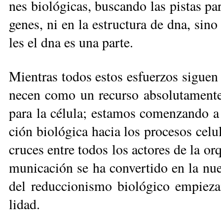
nes bio­ló­gi­cas, bus­can­do las pis­tas pa­
ge­nes, ni en la es­truc­tu­ra de dna, si­n
les el dna es una par­te.
Mien­tras to­dos es­tos es­fuer­zos si­guen
ne­cen co­mo un re­cur­so ab­so­lu­ta­men­te 
pa­ra la cé­lu­la; es­ta­mos co­men­zan­do
ción bio­ló­gi­ca ha­cia los pro­ce­sos ce­lu
cru­ces en­tre to­dos los ac­to­res de la or
mu­ni­ca­ción se ha con­ver­ti­do en la nue­
del re­duc­cio­nis­mo bio­ló­gi­co em­pie­z
lidad.