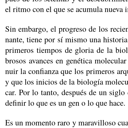
el rit­mo con el que se acu­mu­la nue­va in
Sin em­bar­go, el pro­gre­so de los re­cien­
nan­te, tie­ne por sí mis­mo una his­to­ria 
pri­me­ros tiem­pos de glo­ria de la bio­lo
bro­sos avan­ces en ge­né­ti­ca mo­le­cu­la
nuir la con­fian­za que los pri­me­ros ar­qu
y que los ini­cios de la bio­lo­gía mo­le­cu­
car. Por lo tan­to, des­pués de un si­glo d
de­fi­nir lo que es un gen o lo que ha­ce.
Es un mo­men­to ra­ro y ma­ra­vi­llo­so cua