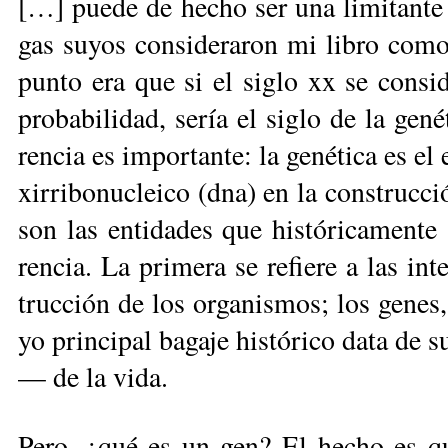
[…] pue­de de he­cho ser una li­mi­tan­te a
gas su­yos con­si­de­ra­ron mi li­bro co­m
pun­to era que si el si­glo xx se con­si­
pro­ba­bi­li­dad, se­ría el si­glo de la ge­né
ren­cia es im­por­tan­te: la ge­né­ti­ca es el
xi­rri­bo­nu­clei­co (dna) en la cons­truc­c
son las en­ti­da­des que his­tó­ri­ca­men­t
ren­cia. La pri­me­ra se re­fie­re a las in­
truc­ción de los or­ga­nis­mos; los ge­nes, 
yo prin­ci­pal ba­ga­je his­tó­ri­co da­ta d
— de la vi­da.
Pe­ro, ¿qué es un gen? El he­cho es que