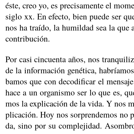
és­te, creo yo, es pre­ci­sa­men­te el mo­m
si­glo xx. En efec­to, bien pue­de ser que 
nos ha traí­do, la hu­mil­dad sea la que 
con­tri­bu­ción.
Por ca­si cin­cuen­ta años, nos tran­qui­li­
de la in­for­ma­ción ge­né­ti­ca, ha­bría­mos
ba­mos que con de­co­di­fi­car el men­sa­j
ha­ce a un or­ga­nis­mo ser lo que es, que 
mos la ex­pli­ca­ción de la vi­da. Y nos ma­
pli­ca­ción. Hoy nos sor­pren­de­mos no por
da, si­no por su com­ple­ji­dad. Asom­bro­s