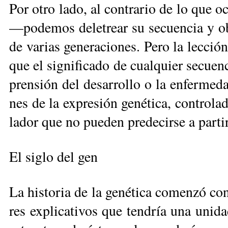
Por otro la­do, al con­tra­rio de lo que o
—po­de­mos de­le­trear su se­cuen­cia y ob­s
de va­rias ge­ne­ra­cio­nes. Pe­ro la lec­c
que el sig­ni­fi­ca­do de cual­quier se­cuen
pren­sión del de­sa­rro­llo o la en­fer­me­
nes de la ex­pre­sión ge­né­ti­ca, con­tro­l
la­dor que no pue­den pre­de­cir­se a par­ti
El si­glo del gen
La his­to­ria de la ge­né­ti­ca co­men­zó co
res ex­pli­ca­ti­vos que ten­dría una uni­da