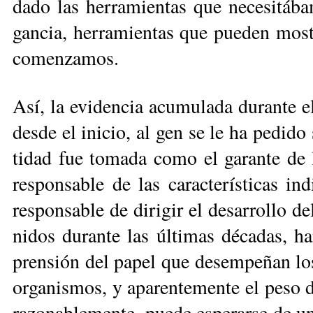
da­do las he­rra­mien­tas que ne­ce­si­tá­b
gan­cia, he­rra­mien­tas que pue­den mos
co­men­za­mos.
Así, la evi­den­cia acu­mu­la­da du­ran­te 
des­de el ini­cio, al gen se le ha pe­di­do
ti­dad fue to­ma­da co­mo el ga­ran­te de la e
res­pon­sa­ble de las ca­rac­te­rís­ti­cas i
res­pon­sa­ble de di­ri­gir el de­sa­rro­llo 
ni­dos du­ran­te las úl­ti­mas dé­ca­das, ha
pren­sión del pa­pel que de­sem­pe­ñan los 
or­ga­nis­mos, y apa­ren­te­men­te el pe­so 
ra­zo­na­ble­men­te, pue­de es­pe­rar­se de u