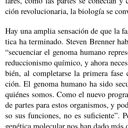
la­res, có­mo las par­tes se co­nec­tan y 
ción re­vo­lu­cio­na­ria, la bio­lo­gía se con
Hay una am­plia sen­sa­ción de que la fa­se 
ti­ca ha ter­mi­na­do. Ste­ven Bren­ner h
“se­cuen­ciar el ge­no­ma hu­ma­no re­pre
re­duc­cio­nis­mo quí­mi­co, y aho­ra ne­ce­
bién, al com­ple­tar­se la pri­me­ra fa­se
ción. El ge­no­ma hu­ma­no ha si­do se­cue
quié­nes so­mos. Co­mo el nue­vo pro­gra­m
de par­tes para es­tos or­ga­nis­mos, y po­
so sus fun­cio­nes, no es su­fi­cien­te”. 
ge­né­ti­ca mo­le­cu­lar nos han dado más qu