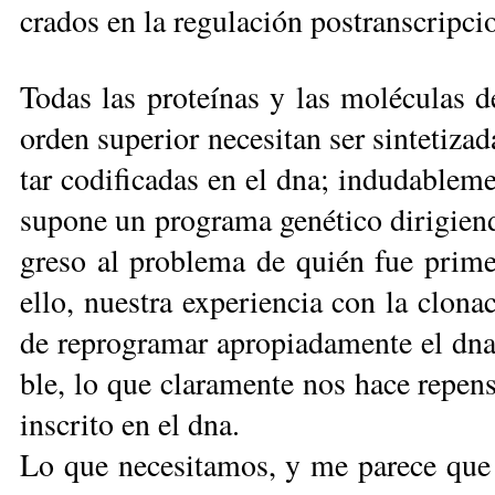
cra­dos en la re­gu­la­ción pos­trans­crip­cio
To­das las pro­teí­nas y las mo­lé­cu­las d
or­den su­pe­rior ne­ce­si­tan ser sin­te­ti­z
tar co­di­fi­ca­das en el dna; in­du­da­ble­m
su­po­ne un pro­gra­ma ge­né­ti­co di­ri­gien
greso al pro­ble­ma de quién fue pri­me­r
ello, nues­tra ex­pe­rien­cia con la clo­na­
de re­pro­gra­mar apro­pia­da­men­te el dna
ble, lo que cla­ra­men­te nos ha­ce re­pen­
ins­cri­to en el dna.
Lo que ne­ce­si­ta­mos, y me pa­re­ce que 