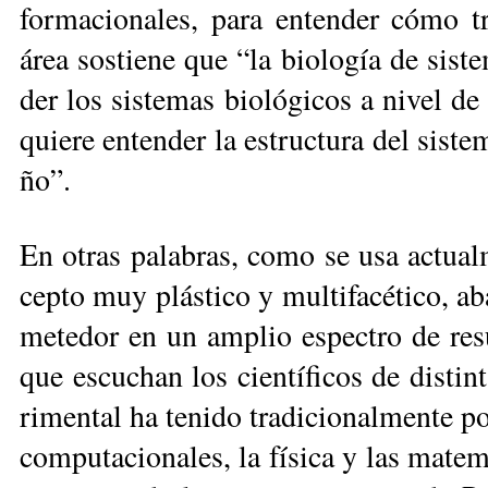
for­ma­cio­na­les, pa­ra en­ten­der có­mo t
área sos­tie­ne que “la bio­lo­gía de sis­
der los sis­te­mas bio­ló­gi­cos a ni­vel de
quie­re en­ten­der la es­truc­tu­ra del sis­t
ño”.
En otras pa­la­bras, co­mo se usa ac­tual­
cep­to muy plás­ti­co y mul­ti­fa­cé­ti­co, 
me­te­dor en un am­plio es­pec­tro de re­s
que es­cu­chan los cien­tí­fi­cos de dis­tin­
ri­men­tal ha te­ni­do tra­dicio­nal­men­te 
com­pu­ta­cio­na­les, la fí­si­ca y las ma­te