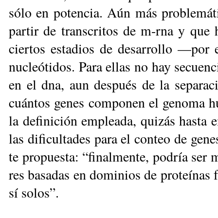
só­lo en po­ten­cia. Aún más pro­ble­má­ti
par­tir de trans­cri­tos de m-rna y que han
cier­tos es­ta­dios de de­sa­rro­llo —por 
nu­cleó­ti­dos. Pa­ra ellas no hay se­cuen­c
en el dna, aun des­pués de la se­pa­ra­c
cuán­tos ge­nes com­po­nen el ge­no­ma hu
la de­fi­ni­ción em­plea­da, qui­zás has­ta
las di­fi­cul­ta­des pa­ra el con­teo de ge­
te pro­pues­ta: “fi­nal­men­te, po­dría ser m
res ba­sa­das en do­mi­nios de pro­teí­nas
sí so­los”.