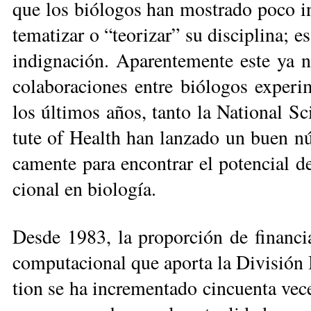
que los bió­lo­gos han mos­tra­do po­co in­
te­ma­ti­zar o “teo­ri­zar” su dis­ci­pli­na; 
in­dig­na­ción. Apa­ren­te­men­te es­te ya
co­la­bo­ra­cio­nes en­tre bió­lo­gos ex­pe­ri
los úl­ti­mos años, tan­to la Na­tio­nal Sc
tu­te of Health han lan­za­do un buen nú­me­
ca­men­te pa­ra en­con­trar el po­ten­cial de
cio­nal en bio­logía.
Des­de 1983, la pro­por­ción de fi­nan­cia­m
com­pu­ta­cio­nal que apor­ta la Di­vi­sión 
tion se ha in­cre­men­ta­do cin­cuen­ta ve­c