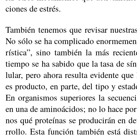
cio­nes de es­trés.
Tam­bién te­ne­mos que re­vi­sar nues­tra
No só­lo se ha com­pli­ca­do enor­me­men­t
rís­ti­ca”, sino tam­bién la más re­cie
tiem­po se ha sa­bi­do que la ta­sa de sín­t
lu­lar, pe­ro aho­ra re­sul­ta evi­den­te que
es pro­duc­to, en par­te, del ti­po y es­ta­
En or­ga­nis­mos su­pe­rio­res la se­cuen­c
en una de ami­noá­ci­dos; no lo ha­ce por s
nos qué pro­teí­nas se pro­du­ci­rán en de­
rro­llo. Es­ta fun­ción tam­bién está dis­tr