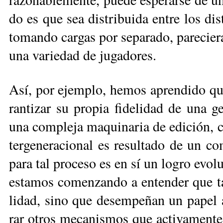
do es que sea dis­tri­bui­da en­tre los dis­
to­man­do car­gas por se­pa­ra­do, pa­re­cie­
una va­rie­dad de ju­ga­do­res.
Así, por ejem­plo, he­mos apren­di­do que
ran­ti­zar su pro­pia fi­de­li­dad de una ge
una com­ple­ja ma­qui­na­ria de edi­ción, co­
ter­ge­ne­ra­cio­nal es re­sul­ta­do de un co
pa­ra tal pro­ce­so es en sí un lo­gro evo­l
es­ta­mos co­men­zan­do a en­ten­der que ta
li­dad, si­no que de­sem­pe­ñan un pa­pel ac
rar otros me­ca­nis­mos que ac­ti­va­men­te ge