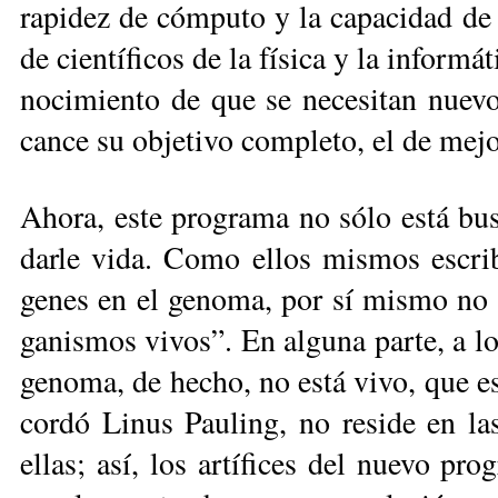
ra­pi­dez de cóm­pu­to y la ca­pa­ci­dad de 
de cien­tí­fi­cos de la fí­si­ca y la in­for­má
no­ci­mien­to de que se ne­ce­si­tan nue­vo
can­ce su ob­je­ti­vo com­ple­to, el de me­jo
Aho­ra, es­te pro­gra­ma no só­lo es­tá bus
dar­le vi­da. Co­mo ellos mis­mos es­cri­
ge­nes en el ge­no­ma, por sí mis­mo no ll
ga­nis­mos vi­vos”. En al­gu­na par­te, a lo
ge­no­ma, de he­cho, no está vi­vo, que esa
cor­dó Li­nus Pau­ling, no re­si­de en las 
ellas; así, los ar­tí­fi­ces del nue­vo pro­