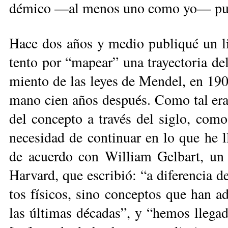
dé­mi­co —al me­nos uno co­mo yo— pue­de
Ha­ce dos años y me­dio pu­bli­qué un li
ten­to por “ma­pear” una tra­yec­to­ria del
mien­to de las le­yes de Men­del, en 1900
ma­no cien años des­pués. Co­mo tal era ta
del con­cep­to a tra­vés del si­glo, co­mo
ne­cesi­dad de con­ti­nuar en lo que he l
de acuer­do con Wi­lliam Gel­bart, un bi
Har­vard, que es­cri­bió: “a di­fe­ren­cia 
tos fí­si­cos, si­no con­cep­tos que han ad­
las úl­ti­mas dé­ca­das”, y “he­mos lle­ga