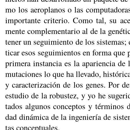
mo los ae­ro­pla­nos o las com­pu­ta­do­r
im­por­tan­te cri­te­rio. Co­mo tal, su ace
men­te com­ple­men­ta­rio al de la ge­né­ti­
te­ner un se­gui­mien­to de los sis­te­mas; el
ti­car esos se­gui­mien­tos en for­ma que pu
pri­me­ra ins­tan­cia es la apa­rien­cia de l
mu­ta­cio­nes lo que ha lle­va­do, his­tó­ri­ca
y ca­rac­te­ri­za­ción de los ge­nes. Por de­
es­tu­dio de la ro­bus­tez, y yo he su­ge­ri
ta­dos al­gu­nos con­cep­tos y tér­mi­nos de­
dad di­ná­mi­ca de la in­ge­nie­ría de sis­t
tas con­cep­tua­les.