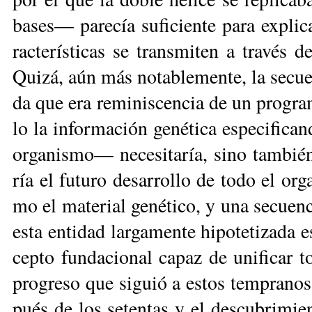
ba­ses— pa­re­cía su­fi­cien­te pa­ra ex­pli
rac­te­rís­ti­cas se trans­mi­ten a tra­vés 
Qui­zá, aún más no­ta­ble­men­te, la se­cu
da que era re­mi­nis­cen­cia de un pro­gra
lo la in­for­ma­ción ge­né­ti­ca es­pe­ci­fi­
or­ga­nis­mo— ne­ce­si­ta­ría, si­no tam­
ría el fu­tu­ro de­sa­rro­llo de to­do el or
mo el ma­te­rial ge­né­ti­co, y una se­cuen­c
es­ta en­ti­dad lar­ga­men­te hi­po­te­ti­za­d
cep­to fun­da­cio­nal ca­paz de uni­fi­car 
pro­gre­so que si­guió a es­tos tem­pra­nos 
pués de los se­ten­tas y el des­cu­bri­mien