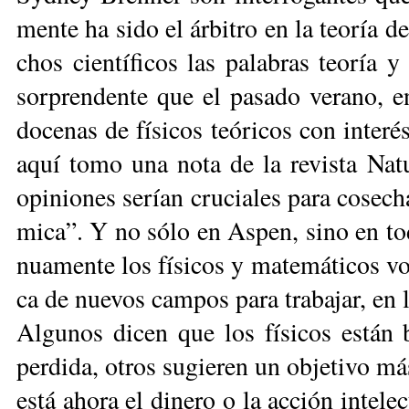
men­te ha si­do el ár­bi­tro en la teo­ría de 
chos cien­tí­fi­cos las pa­la­bras teo­ría y
sor­pren­den­te que el pa­sa­do ve­ra­no, e
do­ce­nas de fí­si­cos teó­ri­cos con in­te­ré
aquí to­mo una no­ta de la re­vis­ta Na­tu
opi­nio­nes se­rían cru­cia­les pa­ra co­se­c
mi­ca”. Y no só­lo en As­pen, si­no en to
nua­men­te los fí­si­cos y ma­te­má­ti­cos v
ca de nue­vos cam­pos pa­ra tra­ba­jar, en l
Al­gu­nos di­cen que los fí­si­cos es­tán 
per­di­da, otros su­gie­ren un ob­je­ti­vo m
es­tá aho­ra el di­ne­ro o la ac­ción in­te­lec