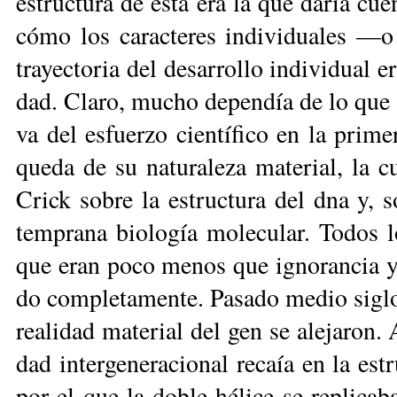
es­truc­tu­ra de és­ta era la que da­ría cuen­t
có­mo los ca­rac­te­res in­di­vi­dua­les 
tra­yec­to­ria del de­sa­rro­llo in­di­vi­dual e
dad. Cla­ro, mu­cho de­pen­día de lo que es­
va del es­fuer­zo cien­tí­fi­co en la pri­me
que­da de su na­tu­ra­le­za ma­te­rial, l
Crick so­bre la es­truc­tu­ra del dna y, s
tem­pra­na bio­lo­gía mo­le­cu­lar. To­dos 
que eran po­co me­nos que ig­no­ran­cia y es
do com­ple­ta­men­te. Pa­sa­do me­dio si­glo
rea­li­dad ma­te­rial del gen se ale­ja­ron. 
dad in­ter­ge­ne­ra­cio­nal re­caía en la es­
por el que la do­ble hé­li­ce se re­pli­ca