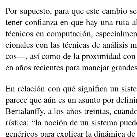
Por su­pues­to, pa­ra que es­te cam­bio se d
te­ner con­fian­za en que hay una ru­ta al­t
téc­ni­cos en com­pu­ta­ción, es­pe­cial­me
cio­na­les con las téc­ni­cas de aná­li­sis 
cos—, así co­mo de la pro­xi­mi­dad con el
en años re­cien­tes pa­ra ma­ne­jar gran­des
En re­la­ción con qué sig­ni­fi­ca un sis­
pa­re­ce que aún es un asun­to por de­fi­n
Ber­ta­lanffy, a los años trein­tas, cuan­do
rís­ti­ca: “la no­ción de un sis­te­ma pue­d
ge­né­ri­cos pa­ra ex­pli­car la di­ná­mi­ca 