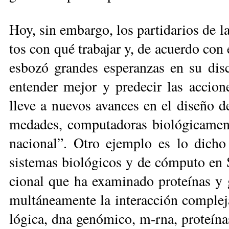
Hoy, sin em­bar­go, los par­ti­da­rios de l
tos con qué tra­ba­jar y, de acuer­do con
es­bo­zó gran­des es­pe­ran­zas en su dis­c
en­ten­der me­jor y pre­de­cir las ac­cio­n
lle­ve a nue­vos avan­ces en el di­se­ño de
me­da­des, com­pu­ta­do­ras bio­ló­gi­ca­men
na­cio­nal”. Otro ejem­plo es lo di­ch
sistemas bio­ló­gi­cos y de cóm­pu­to en Sea
cio­nal que ha exa­mi­na­do pro­teí­nas y ge
mul­tá­nea­men­te la in­te­rac­ción com­ple
ló­gi­ca, dna ge­nó­mi­co, m-rna, pro­teí­nas