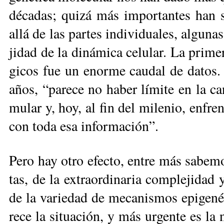
dé­ca­das; qui­zá más im­por­tan­tes han s
allá de las par­tes in­di­vi­dua­les, al­gu­
ji­dad de la di­ná­mi­ca ce­lu­lar. La pri­me
gi­cos fue un enor­me cau­dal de da­tos. 
años, “pa­re­ce no ha­ber lí­mi­te en la c
mu­lar y, hoy, al fin del mi­le­nio, en­fre
con to­da esa in­for­ma­ción”.
Pe­ro hay otro efec­to, en­tre más sa­be­mo
tas, de la ex­traor­di­na­ria com­ple­ji­dad y 
de la va­rie­dad de me­ca­nis­mos epi­ge­né
re­ce la si­tua­ción, y más ur­gen­te es la 