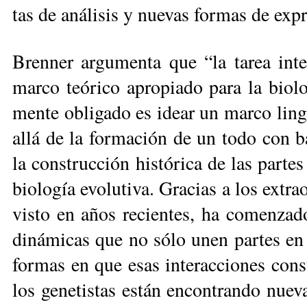
tas de aná­li­sis y nue­vas for­mas de ex­p
Bren­ner ar­gu­men­ta que “la ta­rea in­te
mar­co teó­ri­co apro­pia­do pa­ra la bio­l
men­te obli­ga­do es idear un mar­co lin­g
allá de la for­ma­ción de un to­do con ba
la cons­truc­ción his­tó­ri­ca de las par­t
bio­lo­gía evo­lu­ti­va. Gra­cias a los ex­tra
vis­to en años re­cien­tes, ha co­men­za­do 
di­ná­mi­cas que no só­lo unen par­tes en 
for­mas en que esas in­te­rac­cio­nes cons­
los ge­ne­tis­tas es­tán en­con­tran­do nue