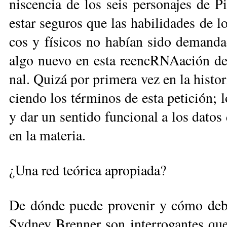
nis­cen­cia de los seis per­so­na­jes de P
es­tar se­gu­ros que las ha­bi­li­da­des de lo
cos y fí­si­cos no ha­bían si­do de­man­da
al­go nue­vo en es­ta reen­cRNAa­ción de u
nal. Qui­zá por pri­me­ra vez en la his­to­r
cien­do los tér­mi­nos de es­ta pe­ti­ción; 
y dar un sen­ti­do fun­cio­nal a los da­tos
en la ma­te­ria.
¿Una red teó­ri­ca apro­pia­da?
De dón­de pue­de pro­ve­nir y có­mo de­be­
Syd­ney Bren­ner son in­te­rro­gan­tes que n