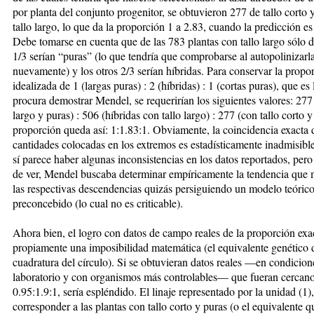
por planta del conjunto progenitor, se obtuvieron 277 de tallo corto 
tallo largo, lo que da la proporción 1 a 2.83, cuando la predicción es
Debe tomarse en cuenta que de las 783 plantas con tallo largo sólo 
1/3 serían “puras” (lo que tendría que comprobarse al autopolinizarl
nuevamente) y los otros 2/3 serían híbridas. Para conservar la propo
idealizada de 1 (largas puras) : 2 (híbridas) : 1 (cortas puras), que es
procura demostrar Mendel, se requerirían los siguientes valores: 277 
largo y puras) : 506 (híbridas con tallo largo) : 277 (con tallo corto 
proporción queda así: 1:1.83:1. Obviamente, la coincidencia exacta 
cantidades colocadas en los extremos es estadísticamente inadmisible
sí parece haber algunas inconsistencias en los datos reportados, per
de ver, Mendel buscaba determinar empíricamente la tendencia que
las respectivas descendencias quizás persiguiendo un modelo teóric
preconcebido (lo cual no es criticable).
Ahora bien, el logro con datos de campo reales de la proporción exac
propiamente una imposibilidad matemática (el equivalente genético 
cuadratura del círculo). Si se obtuvieran datos reales —en condicion
laboratorio y con organismos más controlables— que fueran cercano
0.95:1.9:1, sería espléndido. El linaje representado por la unidad (1)
corresponder a las plantas con tallo corto y puras (o el equivalente q