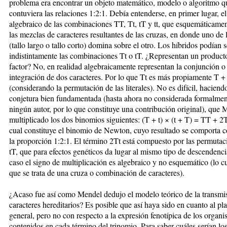
problema era encontrar un objeto matemá­tico, modelo o algoritmo q
contuviera las relaciones 1:2:1. Debía entenderse, en primer lugar, el
algebraico de las combinaciones TT, Tt, tT y tt, que esquemáticamen
las mezclas de caracteres resultantes de las cruzas, en donde uno de l
(tallo largo o tallo corto) domina sobre el otro. Los híbridos podían s
indistintamente las combinaciones Tt o tT. ¿Representan un product
factor? No, en realidad algebraicamente representan la conjunción o 
integración de dos caracteres. Por lo que Tt es más propiamente T + 
(considerando la permutación de las literales). No es difícil, haciend
conjetura bien fundamentada (hasta ahora no considerada formalmen
ningún autor, por lo que constituye una contribución original), que
multiplicado los dos binomios siguientes: (T + t) × (t + T) = TT + 2Tt
cual constituye el binomio de Newton, cuyo resultado se comporta c
la proporción 1:2:1. El término 2Tt está compuesto por las permutac
tT, que para efectos genéticos da lugar al mismo tipo de descendenci
caso el signo de multiplicación es algebraico y no esquemá­tico (lo c
que se trata de una cruza o combinación de caracteres).
¿Acaso fue así como Mendel dedujo el modelo teórico de la transmis
caracteres hereditarios? Es posible que así haya sido en cuanto al p
general, pero no con respecto a la expresión fenotípica de los organ
contenidos en cada término del trinomio. Para saber cuáles serían los