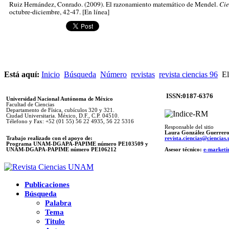
Ruiz Hernández, Conrado
. (2009). El razonamiento matemático de Mendel.
Cie
octubre-diciembre, 42-47. [En línea]
Está aquí:
Inicio
Búsqueda
Número
revistas
revista ciencias 96
El
ISSN:0187-6376
Universidad Nacional Autónoma de México
Facultad de Ciencias
Departamento de Física, cubículos 320 y 321.
Ciudad Universitaria. México, D.F., C.P. 04510.
Télefono y Fax: +52 (01 55) 56 22 4935, 56 22 5316
Responsable del sitio
Laura González Guerrer
Trabajo realizado con el apoyo de:
revista.ciencias@ciencia
Programa UNAM-DGAPA-PAPIME número PE103509 y
UNAM-DGAPA-PAPIME
número PE106212
Asesor técnico:
e-marketi
Publicaciones
Búsqueda
Palabra
Tema
Titulo