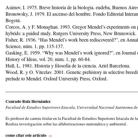
Asimov, I. 1975. Breve historia de la biología. eudeba, Buenos Aires
Bronowsky, J. 1979. El ascenso del hombre. Fondo Editorial Intera
Bogotá.
Corcos, A. y F. Monaghan. 1993. Gregor Mendel’s experiments on 
hybrids: a guided study. Rutgers University Press, New Brunswick.
Fisher, R. 1936. “Has Mendel’s work been rediscovered?”, en Annal
Science, núm. 1, pp. 115-137.
Gasking, E. 1959. “Why was Mendel’s work ignored?”, en Journal o
History of Ideas, vol. 20, núm. 1, pp. 60-84.
Hull, L. 1981. Historia y filosofía de la ciencia. Ariel Barcelona.
Wood, R. y O. Vitezlav. 2001. Genetic prehistory in selective breedi
prelude to Mendel. Oxford University Press, Oxford.
_____________________________________________________
Conrado Ruiz Hernández
Facultad de Estudios Superiores-Iztacala, Universidad Nacional Autónoma d
Es profesor de carrera titular en la Facultad de Estudios Superiores Iztacala de
Realiza investigación sobre las alfabetizaciones matemática y ambiental.
como citar este artículo
→