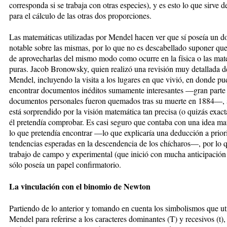
corresponda si se trabaja con otras especies), y es esto lo que sirve d
para el cálculo de las otras dos proporciones.
Las matemáticas utilizadas por Mendel hacen ver que sí poseía un d
notable sobre las mismas, por lo que no es descabellado suponer que
de aprovecharlas del mismo modo como ocurre en la física o las mate
puras. Jacob Bronowsky, quien realizó una revisión muy detallada d
Mendel, incluyendo la visita a los lugares en que vivió, en donde p
encontrar documentos iné­ditos sumamente interesantes —gran parte
documentos personales fueron quemados tras su muerte en 1884—, 
está sorprendido por la visión matemática tan precisa (o quizás exact
él pretendía comprobar. Es casi seguro que contaba con una idea ma
lo que pretendía encontrar —lo que explicaría una deducción a priori
tendencias esperadas en la descendencia de los chícharos—, por lo q
trabajo de campo y experimental (que inició con mucha anticipación
sólo poseía un papel confirmatorio.
La vinculación con el binomio de Newton
Partiendo de lo anterior y tomando en cuenta los simbolismos que ut
Mendel para referirse a los caracteres dominantes (T) y recesivos (t), 