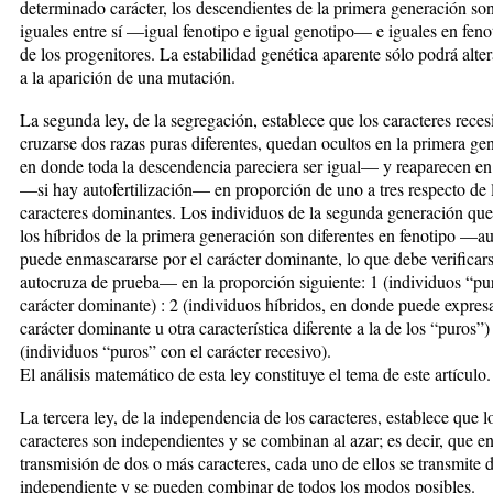
determinado carácter, los descendientes de la primera generación so
iguales entre sí —igual fenotipo e igual genotipo— e iguales en feno
de los progenitores. La estabilidad genética aparente sólo podrá alte
a la aparición de una mutación.
La segunda ley, de la segregación, establece que los caracteres recesi
cruzarse dos razas puras diferentes, quedan ocultos en la primera g
en donde toda la descendencia pareciera ser igual— y reaparecen en
—si hay autofertilización— en proporción de uno a tres respecto de 
caracteres dominantes. Los individuos de la segunda generación que
los híbridos de la primera generación son diferentes en fenotipo —a
puede enmascararse por el carácter dominante, lo que debe verificars
autocruza de prueba— en la proporción siguiente: 1 (individuos “pu
carácter dominante) : 2 (individuos híbridos, en donde puede expresa
carácter dominante u otra característica diferente a la de los “puros”) 
(individuos “puros” con el carácter recesivo).
El aná­lisis matemático de esta ley constituye el tema de este artículo.
La tercera ley, de la independencia de los caracteres, establece que l
caracteres son independientes y se combinan al azar; es decir, que en
transmisión de dos o más caracteres, cada uno de ellos se transmite
independiente y se pueden combinar de todos los modos posibles.