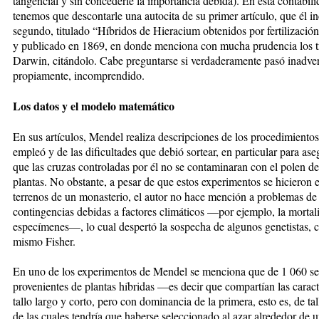
tangencial y sin concederle la importancia debida). En esta contabil
tenemos que descontarle una autocita de su primer artículo, que él in
segundo, titulado “Híbridos de Hieracium obtenidos por fertilización 
y publicado en 1869, en donde menciona con mucha prudencia los t
Darwin, citándolo. Cabe preguntarse si verdaderamente pasó inadver
propiamente, incomprendido.
Los datos y el modelo matemático
En sus artículos, Mendel realiza descripciones de los procedimiento
empleó y de las dificultades que debió sortear, en particular para ase
que las cruzas controladas por él no se contaminaran con el polen de
plantas. No obstante, a pesar de que estos experimentos se hicieron e
terrenos de un monasterio, el autor no hace mención a problemas de 
contingencias debidas a factores climáticos —por ejemplo, la mortal
especímenes—, lo cual despertó la sospecha de algunos genetistas, 
mismo Fisher.
En uno de los experimentos de Mendel se menciona que de 1 060 se
provenientes de plantas híbridas —es decir que compartían las caract
tallo largo y corto, pero con dominancia de la primera, esto es, de tal
de las cuales tendría que haberse seleccionado al azar alrededor de u