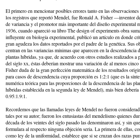
El primero en mencionar posibles errores tanto en las observacione
los registros que reportó Mendel, fue Ronald A. Fisher —inventor de
de variancia y el promotor más importante del diseño experimental
1936, cuando apareció su libro The design of experiments obra su
influyente en biología experimental, publicó un artículo en donde cri
gran agudeza los datos reportados por el padre de la genética. Sus o
centran en las variancias mínimas que aparecen en la descendencia d
plantas híbridas, ya que, de acuerdo con otros estudios realizados a 
del siglo xx, éstas deberían mostrar una variación de al menos cinco 
Fisher duda de la gran perfección matemática de los resultados origi
para casos de descendencia cuya proporción es 1:2:1 (que es la sínte
numérica teórica para las proporciones de la descendencia de las pla
híbridas establecida en la segunda ley de Mendel), más bien debería 
0.95:1.9:1.
Recordemos que las llamadas leyes de Mendel no fueron considera
tales por su autor; fueron los entusiastas del mendelismo quienes dur
década de los veintes del siglo pasado las denominaron así, y sin que
formulara al respecto ninguna objeción seria. La primera de ellas, c
como ley de la uniformidad, establece que si se cruzan dos razas pur