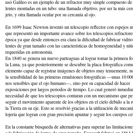
usó Ga­lileo es un ejemplo de un re­frac­tor muy simple compuesto de
lentes montadas en un tubo: una llamada objetivo, por ser la más cer
je­to, y otra llamada ocular por su cercanía al ojo.
En 1699 Isaac Newton in­ven­tó un telescopio reflector con espejos me
que representó un importante avan­ce sobre los telescopios re­frac­to­re
época ya que desde entonces era clara la di­ficultad de fabricar vidrio
lentes de gran tamaño con las características de homo­ge­neidad y nit
requeridas en astronomía.
En 1840 se genera un nue­vo parteaguas al lograr to­mar la primera fo
la Luna, ya que posteriormente se descubre la placa foto­grá­fica com
elemento capaz de registrar imágenes de ob­je­tos muy tenuemente, no
la sensibilidad de las pri­me­ras emulsiones fotográficas —unas 10 0
nos sen­si­bles que el ojo hu­ma­no—, sino por su capacidad de hacer
exposiciones por lar­gos pe­rio­dos de tiempo. Lo cual ge­ne­ró inmedi
necesidad de que los telescopios contaran con un mecanismo que pe
seguir el mo­vi­mien­to aparente de los objetos en el cielo de­bi­do a la r
la Tierra en su eje. Esto se resolvió gra­cias a la utilización de me­ca­n
lo­je­ría que logran con gran precisión apuntar y seguir los cuerpos ce
En la constante búsque­da de alternativas para superar las limitacion
a la fabricación de lentes de gran ta­ma­ño, Foucault ­fabricó en 1864