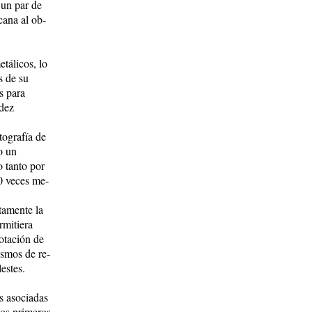
 un par de
cana al ob­
tálicos, lo
s de su
s para
idez
tografía de
o un
 tan­to por
00 veces me­
atamente la
rmitiera
o­ta­ción de
is­mos de re­
lestes.
es asociadas
 los primeros