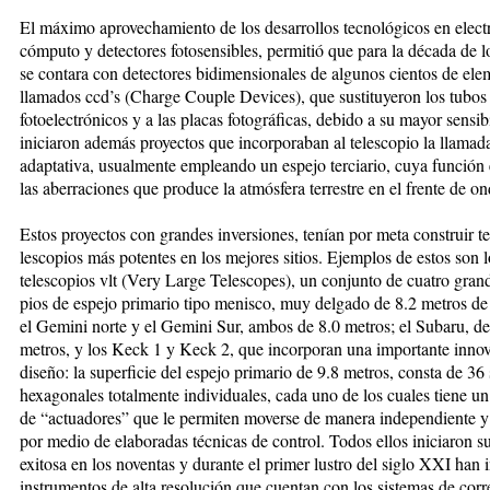
El máximo apro­ve­cha­mien­to de los desarrollos tec­noló­gi­cos en elect
cómputo y detectores fotosensibles, per­mitió que para la década de 
se contara con de­tec­to­res bidimensio­na­les de al­gu­nos cientos de el
llamados ccd’s (Charge Cou­ple Devices), que sustituyeron los tu­bos
fotoelectrónicos y a las placas fotográficas, de­­bi­do a su mayor sensib
ini­cia­ron además pro­yec­tos que incorporaban al te­les­co­pio la llamad
adaptativa, usualmente empleando un es­pejo terciario, cuya función 
las abe­rra­cio­nes que produce la at­mósfera terrestre en el frente de on
Estos pro­yec­tos con grandes inver­sio­nes, tenían por me­ta construir te
les­copios más po­ten­tes en los me­jo­res sitios. Ejemplos de es­tos son 
telescopios vlt (Very Large Telescopes), un con­jun­to de cuatro grande
pios de espejo primario tipo me­nisco, muy delgado de 8.2 metros de
el Ge­mini norte y el Gemini Sur, ambos de 8.0 metros; el Su­ba­ru, de
metros, y los Keck 1 y Keck 2, que incorporan una impor­tante inno
diseño: la superficie del espejo primario de 9.8 metros, cons­ta de 36
hexagonales totalmen­te individuales, cada uno de los cuales tiene u
de “actuadores” que le permiten moverse de ma­ne­ra independiente y 
por medio de elabo­radas técnicas de control. Todos ellos ini­cia­ron 
exitosa en los noventas y durante el primer lustro del si­glo XXI han i
ins­tru­men­tos de alta resolución que cuentan con los sistemas de co­rr