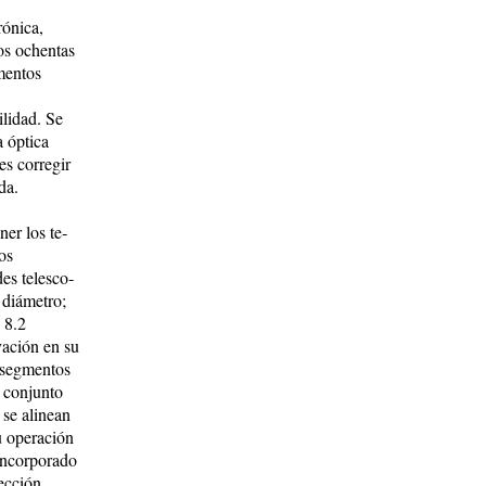
rónica,
los ochentas
ementos
ilidad. Se
a óptica
es corregir
da.
ner los te­
los
s te­les­co­
 diámetro;
 8.2
vación en su
 seg­mentos
n conjunto
se ali­nean
su operación
n­cor­porado
ec­ción