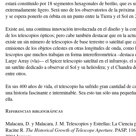
estará consti­tui­do por 18 segmentos hexa­go­na­les de berilio, que es 
extremadamente li­ge­ro. Será uno de los observatorios de la próxima
y se espe­ra ponerlo en órbita en un pun­to entre la Tierra y el Sol en
Existe así, una continua in­no­va­ción involucrada en el di­se­ño y la c
de los telescopios ópticos; pero cabe también des­ta­car que en la ac­t
existe un sin núme­ro de teles­copios de base terrestre o sa­te­li­tal que 
emisiones de los objetos ce­les­tes en otras longitudes de onda, como 
les­co­pios que muchos trabajan en forma intererferométrica –des­ta­ca
Large Array (vla)— el Spicer telescopio satelital en el infrarrojo, el 
un satélite dedicado a observar el Sol y su heliósfera; y el Chan­dra 
entre otros.
En sus 400 años de vida, el telescopio ha sufrido gran can­ti­dad de c
una histo­ria fascinante e in­ter­mi­na­ble. Sea esto tan sólo una pequeñ
ella.
Referencias bibliográficas
Malacara, D. y Malacara, J. M. Telescopios y Estrellas; La Ciencia 
Racine R.
The Historical Growth of Telescope Aperture
. PASP, 116