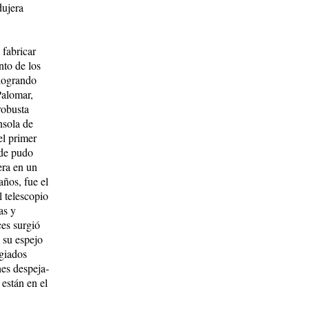
dujera
 fabricar
­to de los
 logrando
Palomar,
­bus­ta
nsola de
el primer
nde pudo
era en un
años, fue el
l telescopio
as y
es sur­gió
 su espejo
egiados
es des­pe­ja­
están en el