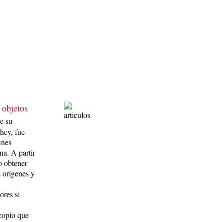
 objetos
e su
shey, fue
ines
na. A partir
o obtener
s orígenes y
ores si
scopio que