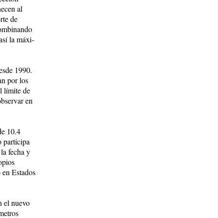
enecen al
r­te de
om­bi­nando
así la má­xi­
desde 1990.
nan por los
l límite de
observar en
de 10.4
 participa
la fe­cha y
copios
o en Estados
n el nuevo
 metros