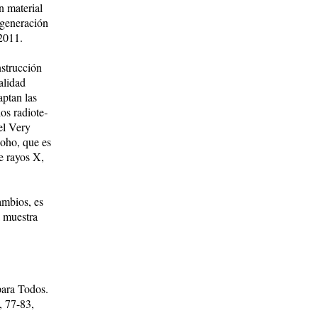
un material
 generación
 2011.
onstrucción
ualidad
captan las
los radiote­
 el Very
soho, que es
de rayos X,
ambios, es
a muestra
para Todos.
, 77-83,