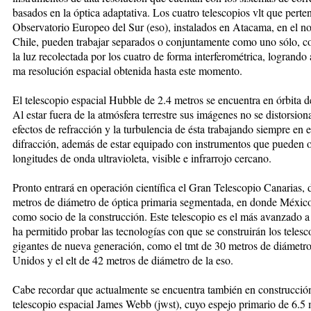
basados en la óp­tica adap­ta­tiva. Los cuatro te­les­co­pios vlt que pert
Ob­serva­torio Europeo del Sur (eso), ins­talados en Ata­cama, en el no
Chile, pue­den trabajar separados o con­jun­ta­men­te como uno sólo, c
la luz recolec­tada por los cuatro de forma inter­fe­ro­mé­trica, logrando 
ma resolución espacial ob­tenida hasta este momento.
El telescopio espacial Hub­ble de 2.4 metros se encuentra en órbita 
Al es­tar fue­ra de la atmósfera te­rres­tre sus imágenes no se dis­tor­sio­
efectos de re­frac­ción y la turbulencia de ésta trabajando siempre en e
difrac­ción, además de estar equipado con ins­tru­men­tos que pueden 
lon­gi­tu­des de onda ul­tra­vio­­leta, visi­ble e infrarrojo cercano.
Pronto entrará en operación científica el Gran Teles­co­pio Canarias, 
metros de diá­me­tro de óptica primaria segmentada, en donde Mé­xi­co
como socio de la cons­truc­ción. Este telescopio es el más avanzado a 
ha permitido probar las tec­no­lo­gías con que se cons­trui­rán los teles
gigantes de nueva generación, como el tmt de 30 metros de diá­me­tr
Unidos y el elt de 42 me­tros de diámetro de la eso.
Cabe recordar que actual­men­te se encuentra también en construcció
te­les­copio espacial James Webb (jwst), cuyo espejo primario de 6.5