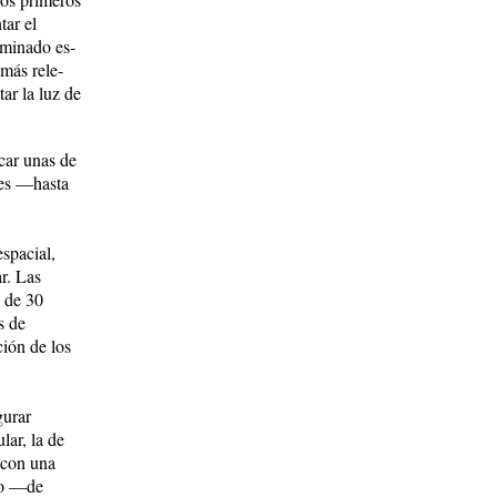
tar el
nominado es­
más ­re­le­
tar la luz de
icar unas de
rkes —hasta
spacial,
ar. Las
n de 30
s de
ción de los
gurar
lar, la de
o con una
mpo —de