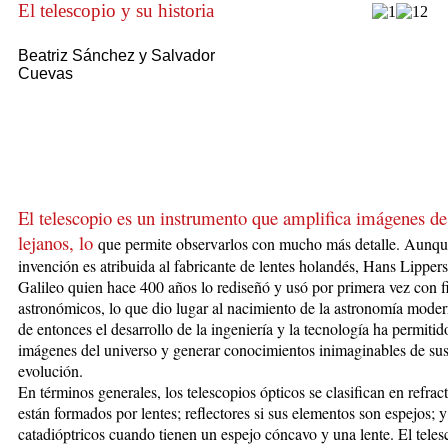
El telescopio y su historia
Beatriz Sánchez y Salvador
Cuevas
El telescopio es un instru­men­to que amplifica imágenes de
lejanos,
lo
que permite observarlos con mucho más detalle. Aunqu
invención es atribuida al fabricante de len­tes holandés, Hans Lipper
Galileo quien hace 400 años lo rediseñó y usó por primera vez con f
astronómicos, lo que dio lugar al nacimiento de la astronomía moder
de entonces el desarrollo de la ingeniería y la tecnología ha permitid
imágenes del universo y generar conocimientos in­ima­ginables de su
evolución.
En términos generales, los telescopios ópticos se clasifican en refract
están for­mados por lentes; reflectores si sus elementos son espejos; y
catadióptricos cuando tienen un espejo cóncavo y una lente. El tele