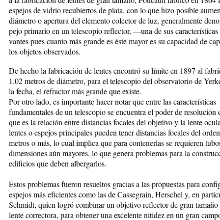
espejos de vidrio recubiertos de plata, con lo que hizo posible aumen­
diámetro o aper­tu­ra del elemento colector de luz, ge­ne­ral­men­te de
pe­jo primario en un teles­co­pio re­flector, —una de sus carac­te­rís­ticas 
van­tes pues cuan­to más gran­de es éste ma­yor es su capacidad de cap­
los objetos ob­servados.
De hecho la fabricación de lentes encontró su límite en 1897 al fabr
1.02 metros de diámetro, para el te­les­co­pio del observatorio de Ye
la fecha, el re­frac­tor más grande que ­existe.
Por otro lado, es importan­te hacer notar que entre las ca­rac­terísticas
fundamentales de un telescopio se encuentra el poder de resolución e
que es la relación entre dis­tan­cias focales del objetivo y la len­te ocul
lentes o es­pe­jos principales pueden tener distancias focales del or­de
metros o más, lo cual im­pli­ca que para con­te­ner­las se requieren tubo
dimensiones aún mayores, lo que ge­ne­ra problemas para la cons­truc­
edi­fi­cios que deben albergarlos.
Estos problemas fueron re­suel­tos gracias a las pro­pues­tas para confi
espejos más eficientes como las de Cas­se­grain, Herschel y, en par­ticu
Schmidt, quien lo­gró combinar un objetivo re­flec­tor de gran ta­mañ
lente correc­to­ra, para obtener una excelente ni­ti­dez en un gran ca