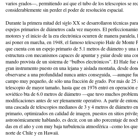
varios grados—, permitiendo así que el tubo de los telescopios se re
considerablemente sin perder el poder de reso­lución espacial.
Durante la primera mitad del siglo XX se desarrollaron téc­ni­cas para
espejos primarios de diámetros cada vez mayores. El per­fec­cio­na­mien
mo­tores y el inicio de la era electrónica ocurren de manera paralela,
así poner en marcha, en 1948, el famoso telescopio Hale de Monte 
que cuenta con un espejo primario de 5.1 metros de diámetro y una ro
estructura con me­ca­nis­mos capaces de apuntar y guiar desde una co
man­do provista de un sistema de “bul­bos elec­tró­nicos”. El Hale fue 
gran instrumento pues­to en una lejana y aislada mon­ta­ña, desde do
observarse a una profundidad nunca antes conseguida, —aun­que fu
cam­po muy pe­queño, de sólo una frac­ción de grado. Por más de 25 
teles­co­pio de mayor ta­ma­ño, hasta que en 1976 entró en operación e
soviético bta de 6.0 metros de diámetro —que tuvo mu­chos problem
modificacio­nes an­tes de ser plenamente operativo. A partir de entonc
una cascada de teles­co­pios medianos de 3 y 4 metros de diámetro en
primario, optimizados en calidad de imagen, puestos en sitios privil
astronó­mi­ca­men­te hablando, es decir, con un al­to porcentaje de noch
das en el año y con muy baja turbulencia atmos­férica –como los que 
nor­te de Chile y en Hawaii.