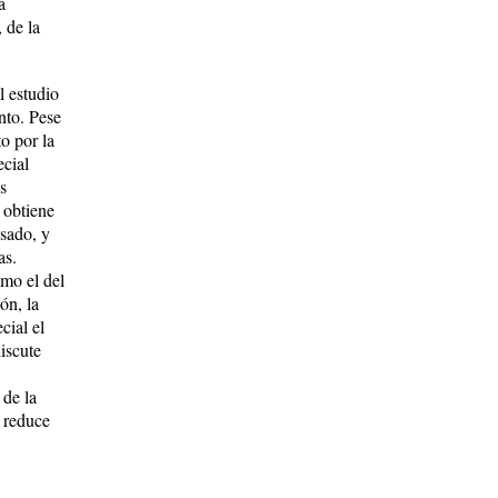
a
 de la
l estudio
nto. Pese
o por la
ecial
s
 obtiene
esado, y
as.
omo el del
ón, la
cial el
iscute
 de la
 reduce