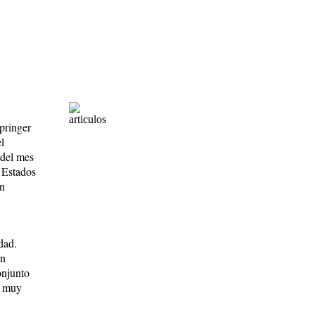
pringer
l
 del mes
 Estados
un
dad.
on
onjunto
s muy