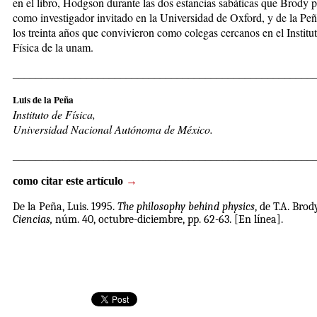
en el libro, Hodgson durante las dos estancias sabáticas que Brody 
como investigador invitado en la Universidad de Oxford, y de la Pe
los treinta años que convivieron como colegas cercanos en el Institu
Física de la unam.
_____________________________________________________
Luis de la Peña
Instituto de Física,
Universidad Nacional Autónoma de México.
_____________________________________________________
como citar este artículo
→
De la Peña, Luis
. 1995.
The philosophy behind physics
, de T.A. Brod
Ciencias,
núm. 40, octubre-diciembre, pp. 62-63.
[En línea].