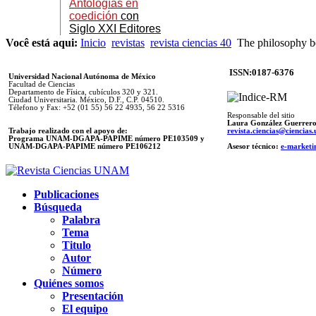
Antologías en
coedición
con
Siglo XXI Editores
Você está aqui:
Inicio
revistas
revista ciencias 40
The philosophy b
ISSN:0187-6376
Universidad Nacional Autónoma de México
Facultad de Ciencias
Departamento de Física, cubículos 320 y 321.
Ciudad Universitaria. México, D.F., C.P. 04510.
Télefono y Fax: +52 (01 55) 56 22 4935, 56 22 5316
Responsable del sitio
Laura González Guerrer
Trabajo realizado con el apoyo de:
revista.ciencias@ciencia
Programa UNAM-DGAPA-PAPIME número PE103509 y
UNAM-DGAPA-PAPIME
número PE106212
Asesor técnico:
e-marketi
Publicaciones
Búsqueda
Palabra
Tema
Titulo
Autor
Número
Quiénes somos
Presentación
El equipo