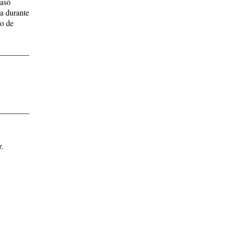
pasó
ña durante
to de
________
________
y.