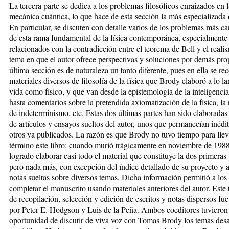
La tercera parte se dedica a los problemas filosóficos enraizados en l
mecánica cuántica, lo que hace de esta sección la más especializada d
En particular, se discuten con detalle varios de los problemas más c
de esta rama fundamental de la física contemporánea, especialmente 
relacionados con la contradicción entre el teorema de Bell y el realis
tema en que el autor ofrece perspectivas y soluciones por demás pro
última sección es de naturaleza un tanto diferente, pues en ella se re
materiales diversos de filosofía de la física que Brody elaboró a lo l
vida como físico, y que van desde la epistemología de la inteligencia 
hasta comentarios sobre la pretendida axiomatización de la física, la
de indeterminismo, etc. Estas dos últimas partes han sido elaboradas 
de artículos y ensayos sueltos del autor, unos que permanecían inédi
otros ya publicados. La razón es que Brody no tuvo tiempo para lle
término este libro: cuando murió trágicamente en noviembre de 198
logrado elaborar casi todo el material que constituye la dos primeras 
pero nada más, con excepción del índice detallado de su proyecto y 
notas sueltas sobre diversos temas. Dicha información permitió a los 
completar el manuscrito usando materiales anteriores del autor. Este 
de recopilación, selección y edición de escritos y notas dispersos fu
por Peter E. Hodgson y Luis de la Peña. Ambos coeditores tuvieron
oportunidad de discutir de viva voz con Tomas Brody los temas desa