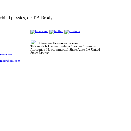
ehind physics, de T.A Brody
Creative Commons License
This work is licensed under a Creative Commons
Attribution-Noncommercial-Share Alike 3.0 United
o
States License
s.unam.mx
ngservices.com