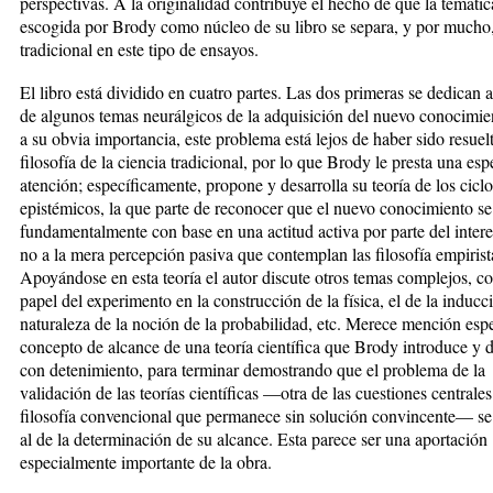
perspectivas. A la originalidad contribuye el hecho de que la temátic
escogida por Brody como núcleo de su libro se separa, y por mucho,
tradicional en este tipo de ensayos.
El libro está dividido en cuatro partes. Las dos primeras se dedican a
de algunos temas neurálgicos de la adquisición del nuevo conocimie
a su obvia importancia, este problema está lejos de haber sido resuelt
filosofía de la ciencia tradicional, por lo que Brody le presta una esp
atención; específicamente, propone y desarrolla su teoría de los ciclo
epistémicos, la que parte de reconocer que el nuevo conocimiento se
fundamentalmente con base en una actitud activa por parte del inter
no a la mera percepción pasiva que contemplan las filosofía empirist
Apoyándose en esta teoría el autor discute otros temas complejos, c
papel del experimento en la construcción de la física, el de la inducci
naturaleza de la noción de la probabilidad, etc. Merece mención espe
concepto de alcance de una teoría científica que Brody introduce y d
con detenimiento, para terminar demostrando que el problema de la
validación de las teorías científicas —otra de las cuestiones centrales
filosofía convencional que permanece sin solución convincente— se
al de la determinación de su alcance. Esta parece ser una aportación
especialmente importante de la obra.