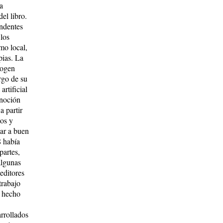
a
el libro.
andentes
los
mo local,
pias. La
cogen
argo de su
artificial
 noción
a partir
tos y
var a buen
8 había
partes,
algunas
editores
trabajo
e hecho
rrollados