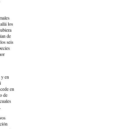
e
o”.
imales
allá los
hubiera
bían de
los seis
pecies
nor
, y en
i
ucede en
no de
 cuales
.
evos
ación