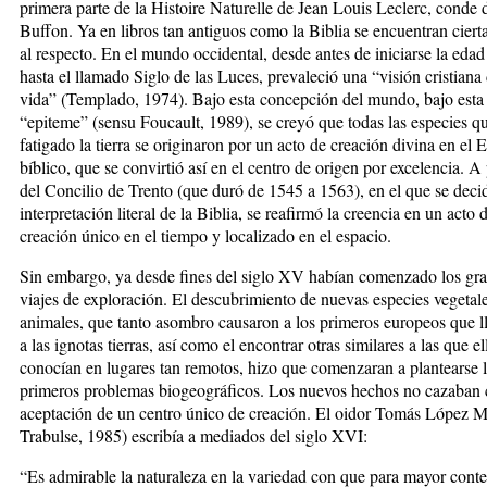
primera parte de la Histoire Naturelle de Jean Louis Leclerc, conde 
Buffon. Ya en libros tan antiguos como la Biblia se encuentran ciert
al respecto. En el mundo occidental, desde antes de iniciarse la eda
hasta el llamado Siglo de las Luces, prevaleció una “visión cristiana 
vida” (Templado, 1974). Bajo esta concepción del mundo, bajo esta
“epiteme” (sensu Foucault, 1989), se creyó que todas las especies q
fatigado la tierra se originaron por un acto de creación divina en el 
bíblico, que se convirtió así en el centro de origen por excelencia. A 
del Concilio de Trento (que duró de 1545 a 1563), en el que se decid
interpretación literal de la Biblia, se reafirmó la creencia en un acto 
creación único en el tiempo y localizado en el espacio.
Sin embargo, ya desde fines del siglo XV habían comenzado los gr
viajes de exploración. El descubrimiento de nuevas especies vegetal
animales, que tanto asombro causaron a los primeros europeos que 
a las ignotas tierras, así como el encontrar otras similares a las que el
conocían en lugares tan remotos, hizo que comenzaran a plantearse 
primeros problemas biogeográficos. Los nuevos hechos no cazaban 
aceptación de un centro único de creación. El oidor Tomás López M
Trabulse, 1985) escribía a mediados del siglo XVI:
“Es admirable la naturaleza en la variedad con que para mayor conte