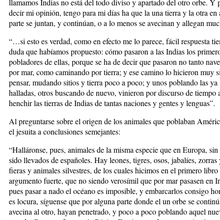
llamamos Indias no está del todo diviso y apartado del otro orbe. Y 
decir mi opinión, tengo para mi días ha que la una tierra y la otra en
parte se juntan, y continúan, o a lo menos se avecinan y allegan
“…si esto es verdad, como en efecto me lo parece, fácil respuesta tie
duda que habíamos propuesto: cómo pasaron a las Indias los primer
pobladores de ellas, porque se ha de decir que pasaron no tanto na
por mar, como caminando por tierra; y ese camino lo hicieron muy s
pensar, mudando sitios y tierra poco a poco; y unos poblando las ya
halladas, otros buscando de nuevo, vinieron por discurso de tiempo 
henchir las tierras de Indias de tantas naciones y gentes y lenguas”.
Al preguntarse sobre el origen de los animales que poblaban Améric
el jesuita a conclusiones semejantes:
“Halláronse, pues, animales de la misma especie que en Europa, sin
sido llevados de españoles. Hay leones, tigres, osos, jabalíes, zorras 
fieras y animales silvestres, de los cuales hicimos en el primero libro
argumento fuerte, que no siendo verosímil que por mar pasasen en In
pues pasar a nado el océano es imposible, y embarcarlos consigo h
es locura, síguense que por alguna parte donde el un orbe se continú
avecina al otro, hayan penetrado, y poco a poco poblando aquel nue