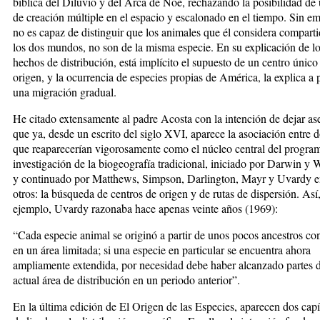
bíblica del Diluvio y del Arca de Noé, rechazando la posibilidad de 
de creación múltiple en el espacio y escalonado en el tiempo. Sin e
no es capaz de distinguir que los animales que él considera compart
los dos mundos, no son de la misma especie. En su explicación de l
hechos de distribución, está implícito el supuesto de un centro único
origen, y la ocurrencia de especies propias de América, la explica a p
una migración gradual.
He citado extensamente al padre Acosta con la intención de dejar as
que ya, desde un escrito del siglo XVI, aparece la asociación entre d
que reaparecerían vigorosamente como el núcleo central del progra
investigación de la biogeografía tradicional, iniciado por Darwin y 
y continuado por Matthews, Simpson, Darlington, Mayr y Uvardy e
otros: la búsqueda de centros de origen y de rutas de dispersión. Así
ejemplo, Uvardy razonaba hace apenas veinte años (1969):
“Cada especie animal se originó a partir de unos pocos ancestros co
en un área limitada; si una especie en particular se encuentra ahora
ampliamente extendida, por necesidad debe haber alcanzado partes 
actual área de distribución en un periodo anterior”.
En la última edición de El Origen de las Especies, aparecen dos capí