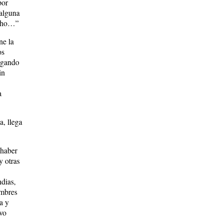
por
 alguna
 mucho…”
ne la
os
vegando
in
a
a, llega
 haber
y otras
dias,
ombres
a y
vo