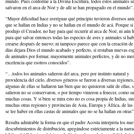
mundo. Pues conforme a la Divina Escritura, todos estos animales s
salvaron en el arca de Noé y de allí se han propagado en el mund
“Mayor dificultad hace averiguar qué principio tuvieron diversos an
que se hallan en Indias y no se hallan en el mundo de acá. Porque si 
produjo el Creador, no hay para qué recurrir al arca de Noé, ni aún 
para qué salvar entonces todas las especies de aves y animales si ha
crearse después de nuevo; ni tampoco parece que con la creación de 
días dejara Dios el mundo acabado y perfecto, si restaban nuevas es
de animales por formar, mayormente animales perfectos, y de no me
excelencia que esotros conocidos”.
“…todos los animales salieron del arca, pero por instinto natural y
providencia del cielo, diversos géneros se fueron a diversas regiones
algunas de ellas se hallaron tan bien que no quisieron salir de ellas, s
salieron no se conservaron, o por tiempo vinieron a fenecer, como s
muchas cosas. Y si bien se mira esto no es cosa propia de Indias, si
muchas otras regiones y provincias de Asia, Europa y África, de las
se lee haber en ellas castas de animales que no se ha hallan en otras”
Resulta admirable la forma en que el padre Acosta interpreta los nu
descubrimientos de distribución, apegándose estrictamente a la narr