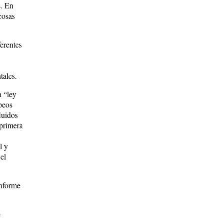
s. En
cosas
ferentes
entales.
 “ley
peos
luidos
 primera
l y
el
onforme
e