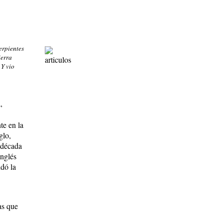
erpientes
ierra
 Y vio
,
te en la
glo,
 década
inglés
dó la
as que