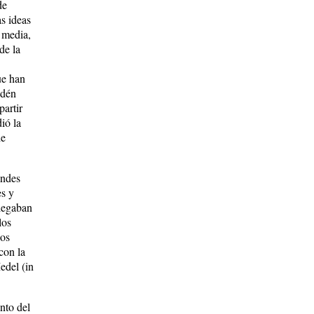
de
as ideas
d media,
de la
ue han
Edén
partir
ió la
de
andes
es y
llegaban
los
los
con la
edel (in
nto del