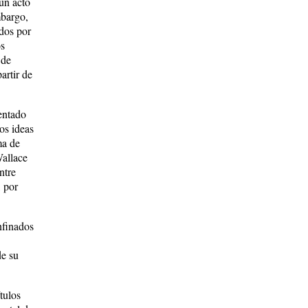
un acto
mbargo,
idos por
os
 de
artir de
entado
os ideas
ma de
Wallace
ntre
, por
nfinados
de su
tulos