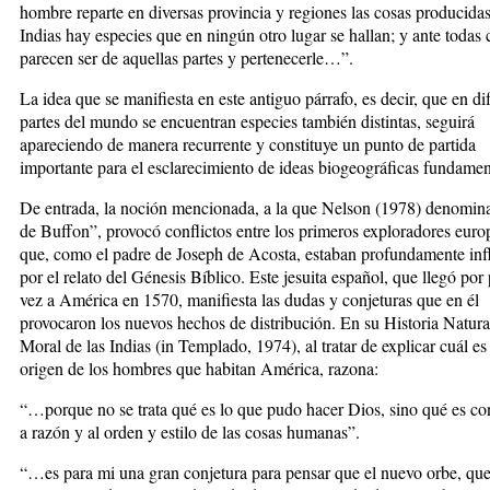
hombre reparte en diversas provincia y regiones las cosas producida
Indias hay especies que en ningún otro lugar se hallan; y ante todas 
parecen ser de aquellas partes y pertenecerle…”.
La idea que se manifiesta en este antiguo párrafo, es decir, que en di
partes del mundo se encuentran especies también distintas, seguirá
apareciendo de manera recurrente y constituye un punto de partida
importante para el esclarecimiento de ideas biogeográficas fundam
De entrada, la noción mencionada, a la que Nelson (1978) denomina
de Buffon”, provocó conflictos entre los primeros exploradores euro
que, como el padre de Joseph de Acosta, estaban profundamente inf
por el relato del Génesis Bíblico. Este jesuita español, que llegó por
vez a América en 1570, manifiesta las dudas y conjeturas que en él
provocaron los nuevos hechos de distribución. En su Historia Natura
Moral de las Indias (in Templado, 1974), al tratar de explicar cuál es 
origen de los hombres que habitan América, razona:
“…porque no se trata qué es lo que pudo hacer Dios, sino qué es c
a razón y al orden y estilo de las cosas humanas”.
“…es para mi una gran conjetura para pensar que el nuevo orbe, qu