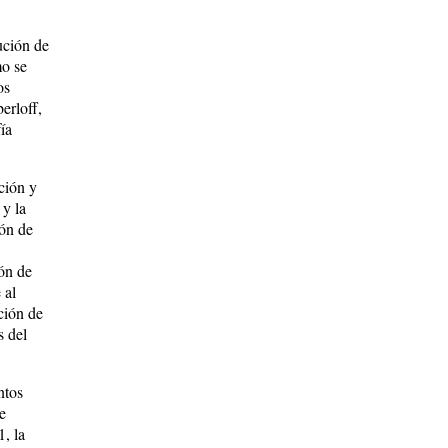
ución de
mo se
os
erloff,
ía
ución y
 y la
ión de
ión de
 al
ución de
s del
ntos
e
, la