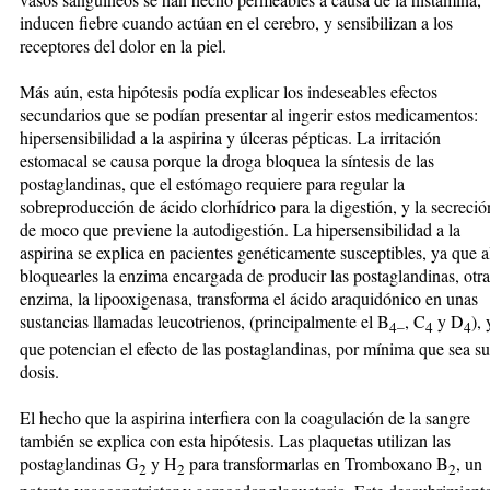
inducen fiebre cuando actúan en el cerebro, y sensibilizan a los
receptores del dolor en la piel.
Más aún, esta hipótesis podía explicar los indeseables efectos
secundarios que se podían presentar al ingerir estos medicamentos:
hipersensibilidad a la aspirina y úlceras pépticas. La irritación
estomacal se causa porque la droga bloquea la síntesis de las
postaglandinas, que el estómago requiere para regular la
sobreproducción de ácido clorhídrico para la digestión, y la secreció
de moco que previene la autodigestión. La hipersensibilidad a la
aspirina se explica en pacientes genéticamente susceptibles, ya que a
bloquearles la enzima encargada de producir las postaglandinas, otra
enzima, la lipooxigenasa, transforma el ácido araquidónico en unas
sustancias llamadas leucotrienos, (principalmente el B
, C
y D
), 
4–
4
4
que potencian el efecto de las postaglandinas, por mínima que sea su
dosis.
El hecho que la aspirina interfiera con la coagulación de la sangre
también se explica con esta hipótesis. Las plaquetas utilizan las
postaglandinas G
y H
para transformarlas en Tromboxano B
, un
2
2
2