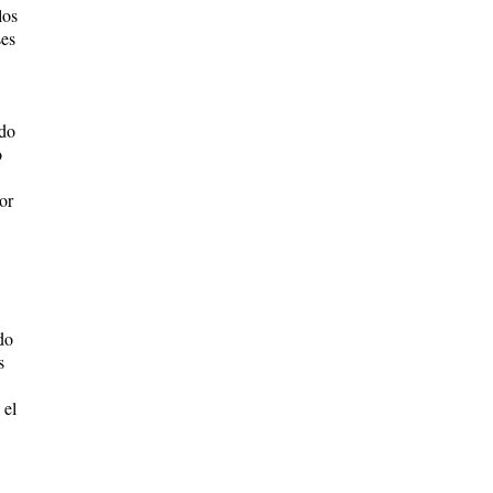
los
ses
ido
o
or
do
s
 el