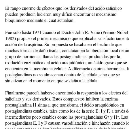
El rango enorme de efectos que los derivados del acido salicílico
pueden producir, hicieron muy difícil encontrar el mecanismo
bioquímico mediante el cual actuaban.
Fue sólo hasta 1971 cuando el Doctor John R. Vane (Premio Nobel
1982) propuso el primer mecanismo que explicaba satisfactoriamente
acción de la aspirina. Su propuesta se basaba en el hecho de que
muchas formas de daño tisular, concluían en la liberación local de u
grupo de hormonas, llamadas postaglandinas, producidas por la
oxidación enzimática del acido araquidónico, un ácido graso que se
encuentra en la membrana celular. A diferencia de otras hormonas, l
postaglandinas no se almacenan dentro de la célula, sino que se
sintetizan en el momento en que se daña a la célula.
Finalmente parecía haberse encontrado la respuesta a los efectos del
salicilato y sus derivados. Estos compuestos inhiben la enzima
prostaglandina H sintasa, que transforma el ácido araquidónico en
postaglandinas estables, tales como los de la serie E, I y F, a través d
intermediarios poco estables como las prostaglandinas G
y H
. Las
2
2
postaglandinas E, I y F causan vasodilatación e hinchazón cuando l
vasos sanguíneos se han hecho permeables a causa de la histamina,