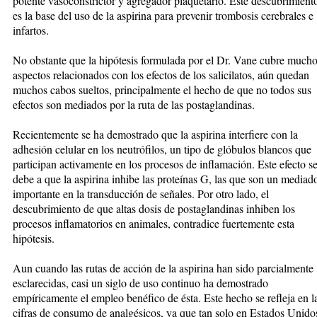
potente vasoconstrictor y agregador plaquetario. Este descubrimient
es la base del uso de la aspirina para prevenir trombosis cerebrales e
infartos.
No obstante que la hipótesis formulada por el Dr. Vane cubre much
aspectos relacionados con los efectos de los salicilatos, aún quedan
muchos cabos sueltos, principalmente el hecho de que no todos sus
efectos son mediados por la ruta de las postaglandinas.
Recientemente se ha demostrado que la aspirina interfiere con la
adhesión celular en los neutrófilos, un tipo de glóbulos blancos que
participan activamente en los procesos de inflamación. Este efecto s
debe a que la aspirina inhibe las proteínas G, las que son un mediad
importante en la transducción de señales. Por otro lado, el
descubrimiento de que altas dosis de postaglandinas inhiben los
procesos inflamatorios en animales, contradice fuertemente esta
hipótesis.
Aun cuando las rutas de acción de la aspirina han sido parcialmente
esclarecidas, casi un siglo de uso continuo ha demostrado
empíricamente el empleo benéfico de ésta. Este hecho se refleja en l
cifras de consumo de analgésicos, ya que tan solo en Estados Unido