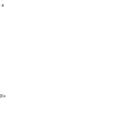
 a
 [En