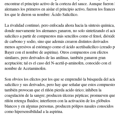
encontrar el principio activo de la corteza del sauce. Aunque fueron 
alemanes los primeros en aislar el principio activo, fueron los france
los que le dieron su nombre: Ácido Salicílico.
La rivalidad continuó, pero enfocada ahora hacia la síntesis química,
donde nuevamente los alemanes ganaron, no solo sintetizando el ac
salicílico a partir de compuestos más sencillos como el fenol, dióxid
de carbono y sodio, sino que además crearon distintos derivados
menos agresivos al estómago como el ácido acetilsalicílico (creado p
Bayer con el nombre de aspirina). Otros compuestos con efectos
similares, pero derivados de las anilinas, también ganaron gran
aceptación; tal es el caso del N-acetil-p-aminofen, conocido con el
nombre de Acetaminofen.
Son obvios los efectos por los que se emprendió la búsqueda del aci
salicílico y sus derivados, pero hay que señalar que estos compuesto
también provocan que el riñón pierda acido úrico; inhiben la
coagulación de la sangre; producen úlceras pépticas; promueven que
riñón retenga fluidos; interfieren con la activación de los glóbulos
blancos y en algunas personas, producen pólipos nasales conocidos
como hipersensibilidad a la aspirina.