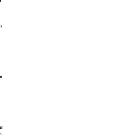
o
os
e
or
as
s,