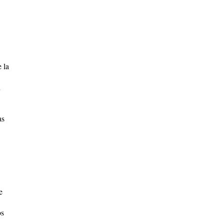
 la
n
as
e
os