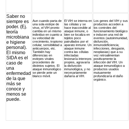
Saber no
siempre es
Aun cuando parta de
El VIH se interna en
Los genes del VIH y sus
una sola estirpe de
las células y se
productos acceden a
poder. (Ej.
virus, el VIH pronto
hace inaccesible al
los controles del
teoría
cambia en un mismo
ataque inmune, o
funcionamiento biológico
individuo en cuanto a
bien se localiza en
e inducen una red de
microbiana
su velocidad de
tejidos poco
eventos (autoinmunidad,
e higiene
crecimiento, tropismo
patrullados por el
disfunción,
celular, sensibilidad a
aparato inmune. Un
inmunodeficiencia;
personal).
anticuerpos, etc.
ataque inmune
infecciones, desgaste,
El mismo
También hay
contra las células
neoplasias) que a su
diferencias en
infectadas
vez retroalimentan
SIDA es el
estirpes virales
lesionaría intereses
positivamente la
caso de
procedentes de
propios, agravaría
infección del VIH. Un
distintos sujetos. El
la disfunción
ataque inmunológico a
una
ataque inmunológico
inmunológica, y no
productos usados
enfermedad
se pierde ante un
necesariamente
mutuamente
blanco móvil.
dañaría al VIH.
profundizaría el daño
de la que
orgánico.
más se
conoce y
menos se
puede.