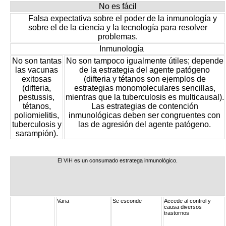
No es fácil
Falsa expectativa sobre el poder de la inmunología y
sobre el de la ciencia y la tecnología para resolver
problemas.
Inmunología​
No son tantas
No son tampoco igualmente útiles; depende
las vacunas
de la estrategia del agente patógeno
exitosas
(difteria y tétanos son ejemplos de
(difteria,
estrategias monomoleculares sencillas,
pestussis,
mientras que la tuberculosis es multicausal).
tétanos,
Las estrategias de contención
poliomielitis,
inmunológicas deben ser congruentes con
tuberculosis y
las de agresión del agente patógeno.
sarampión).
El VIH es un consumado estratega inmunológico.​
Varia
Se esconde
Accede al control y
causa diversos
trastornos