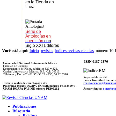
en la Tienda en
línea.
Serie de
Antologías en
coedición
con
Siglo XXI Editores
Você está aqui:
Inicio
revistas
indices revistas ciencias
número 10 
ISSN:0187-6376
Universidad Nacional Autónoma de México
Facultad de Ciencias
Departamento de Física, cubículos 320 y 321.
Ciudad Universitaria. México, D.F., C.P. 04510.
Télefono y Fax: +52 (01 55) 56 22 4935, 56 22 5316
Responsable del sitio
Laura González Guerrer
Trabajo realizado con el apoyo de:
revista.ciencias@ciencia
Programa UNAM-DGAPA-PAPIME número PE103509 y
UNAM-DGAPA-PAPIME
número PE106212
Asesor técnico:
e-marketi
Publicaciones
Búsqueda
Palabra