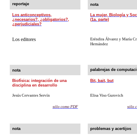
reportaje
nota
Los anticonceptivos,
La mujer, Biología y So
¿necesarios?, ¿obligatorios?,
(1a. parte)
¿perjudiciales?
Los editores
Eréndira Álvarez y María Cr
Hernández
palabrejas de computac
nota
Biofísica: integración de una
Bit, bait, but
disciplina en desarrollo
Jesús Cervantes Servín
Elisa Viso Gurovich
s
ólo como PDF
sólo 
nota
problemas y acertijos