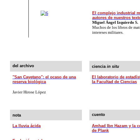
El complejo industrial m
autores de nuestros tex
Miguel Ángel Izquierdo S.
Muchos de los libros de mat
intereses militares.
del archivo
ciencia
in situ
"San Cayetano": el ocaso de una
El laboratorio de estadís
reserva biológica
la Facultad de Ciencias
Javier Hirose López
cuento
nota
La lluvia ácida
Amhad Ibn Hazam y la c
de Plank