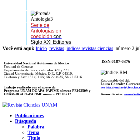
Serie de
Antologías en
coedición
con
Siglo XXI Editores
Você está aqui:
Inicio
revistas
indices revistas ciencias
número 2 ju
ISSN:0187-6376
Universidad Nacional Autónoma de México
Facultad de Ciencias
Departamento de Física, cubículos 320 y 321.
Ciudad Universitaria. México, D.F., C.P. 04510.
Télefono y Fax: +52 (01 55) 56 22 4935, 56 22 5316
Responsable del sitio
Laura González Guerrer
Trabajo realizado con el apoyo de:
revista.ciencias@ciencia
Programa UNAM-DGAPA-PAPIME número PE103509 y
UNAM-DGAPA-PAPIME
número PE106212
Asesor técnico:
e-marketi
Publicaciones
Búsqueda
Palabra
Tema
Titulo