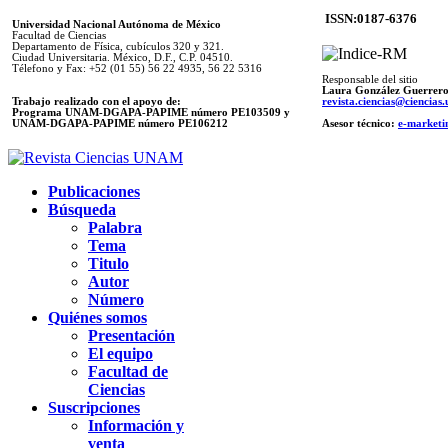
ISSN:0187-6376
Universidad Nacional Autónoma de México
Facultad de Ciencias
Departamento de Física, cubículos 320 y 321.
Ciudad Universitaria. México, D.F., C.P. 04510.
Télefono y Fax: +52 (01 55) 56 22 4935, 56 22 5316
Responsable del sitio
Laura González Guerrer
Trabajo realizado con el apoyo de:
revista.ciencias@ciencia
Programa UNAM-DGAPA-PAPIME número PE103509 y
UNAM-DGAPA-PAPIME
número PE106212
Asesor técnico:
e-marketi
Publicaciones
Búsqueda
Palabra
Tema
Titulo
Autor
Número
Quiénes somos
Presentación
El equipo
Facultad de
Ciencias
Suscripciones
Información y
venta