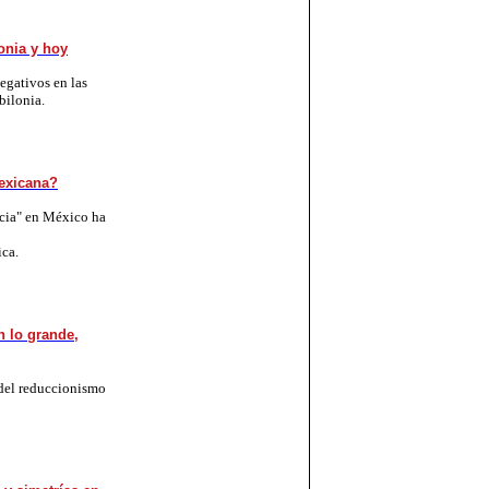
onia y hoy
egativos en las
bilonia.
exicana?
ncia" en México ha
ica.
n lo grande,
 del reduccionismo