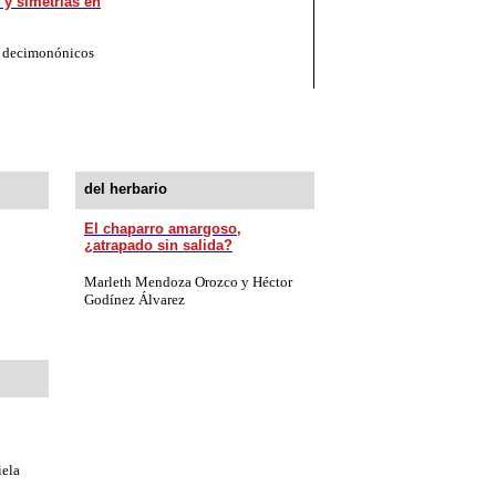
s y simetrías en
s decimonónicos
del herbario
El chaparro amargoso,
¿atrapado sin salida?
Marleth Mendoza Orozco y Héctor
Godínez Álvarez
iela