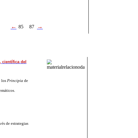
←
→
85
87
 científica del
e los
Principia
de
temáticos.
vés de estrategias