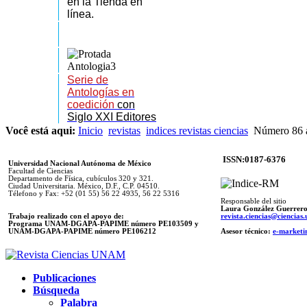
en la Tienda en
línea.
Serie de
Antologías en
coedición
con
Siglo XXI Editores
Você está aqui:
Inicio
revistas
indices revistas ciencias
Número 86 a
ISSN:0187-6376
Universidad Nacional Autónoma de México
Facultad de Ciencias
Departamento de Física, cubículos 320 y 321.
Ciudad Universitaria. México, D.F., C.P. 04510.
Télefono y Fax: +52 (01 55) 56 22 4935, 56 22 5316
Responsable del sitio
Laura González Guerrer
Trabajo realizado con el apoyo de:
revista.ciencias@ciencia
Programa UNAM-DGAPA-PAPIME número PE103509 y
UNAM-DGAPA-PAPIME
número PE106212
Asesor técnico:
e-marketi
Publicaciones
Búsqueda
Palabra