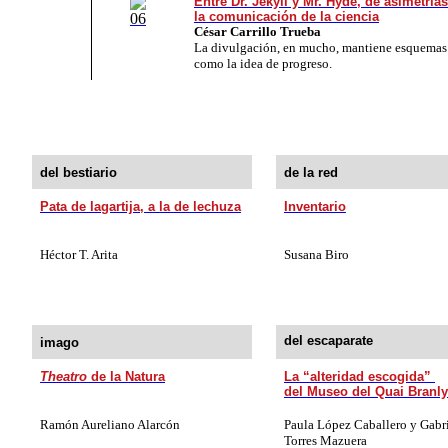
Entre Dr. Jekyll y Mr. Hyde, de asimetría
la
comunicación de la ciencia
César Carrillo Trueba
La divulgación, en mucho, mantiene esquema
como la idea de progreso.
del bestiario
de la red
Pata de lagartija, a la de lechuza
Inventario
Héctor T. Arita
Susana Biro
del escaparate
imago
Theatro
de la Natura
La “alteridad escogida”
del Museo del Quai Branly
Ramón Aureliano Alarcón
Paula López Caballero y Gabr
Torres Mazuera