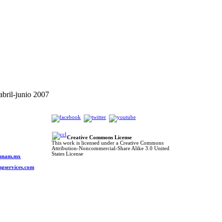
bril-junio 2007
Creative Commons License
This work is licensed under a Creative Commons
Attribution-Noncommercial-Share Alike 3.0 United
o
States License
s.unam.mx
ngservices.com