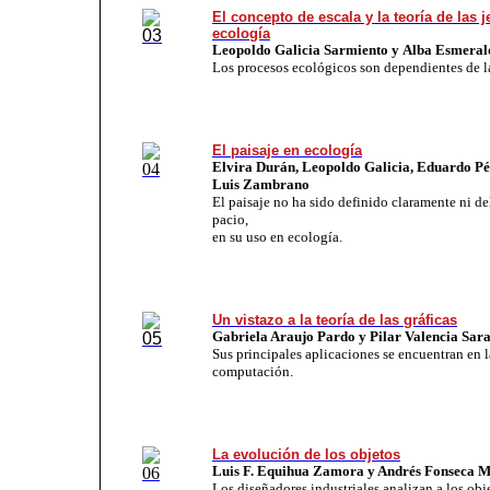
El concepto de escala y la teoría de las 
ecología
Leopoldo Galicia Sarmiento
y Alba Esmeral
Los pro­ce­sos eco­ló­gi­cos son de­pen­dien­tes de la
El paisaje en ecología
Elvira Durán, Leopoldo Galicia, Eduardo Pé
Luis Zambrano
El pai­sa­je no ha si­do de­fi­ni­do cla­ra­men­te ni de­
pa­cio,
en su uso en ecología.
Un vistazo a la teoría de las gráficas
Gabriela Araujo Pardo y Pilar Valencia Sar
Sus prin­ci­pa­les apli­ca­cio­nes se en­cuen­tran en 
com­pu­ta­ción.
La evolución de los objetos
Luis F. Equihua Zamora y Andrés Fonseca M
Los di­se­ña­do­res in­dus­tria­les analizan a los ob­