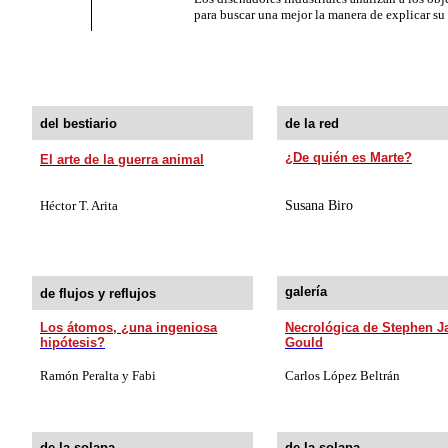
pa­ra buscar una me­jor la ma­ne­ra de explicar s
del bestiario
de la red
¿De quién es Marte?
El arte de la guerra animal
Héctor T. Arita
Susana Biro
galería
de flujos y reflujos
Los átomos, ¿una ingeniosa
Necrológica de Stephen J
hipótesis?
Gould
Ramón Peralta y Fabi
Carlos López Beltrán
de la solapa
de la solapa