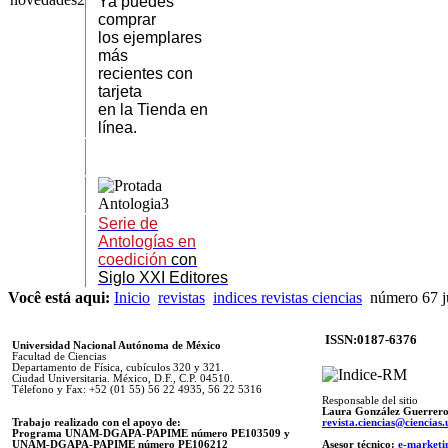
Ya puedes
comprar
los
ejemplares
más
recientes
con
tarjeta
en la Tienda en
línea.
Serie de
Antologías en
coedición
con
Siglo XXI Editores
Você está aqui:
Inicio
revistas
indices revistas ciencias
número 67 j
ISSN:0187-6376
Universidad Nacional Autónoma de México
Facultad de Ciencias
Departamento de Física, cubículos 320 y 321.
Ciudad Universitaria. México, D.F., C.P. 04510.
Télefono y Fax: +52 (01 55) 56 22 4935, 56 22 5316
Responsable del sitio
Laura González Guerrer
Trabajo realizado con el apoyo de:
revista.ciencias@ciencia
Programa UNAM-DGAPA-PAPIME número PE103509 y
UNAM-DGAPA-PAPIME
número PE106212
Asesor técnico:
e-marketi