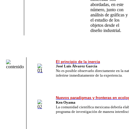
abordadas, en este
número, junto con
análisis de gráficas y
el estudio de los
objetos desde el
diseño industrial
.
El principio de la inercia
José Luis Álvarez García
No es po­si­ble ob­ser­var­lo di­rec­ta­men­te en la na­
in­fe­rir­se in­me­dia­ta­men­te de la ex­pe­rien­cia.
Nuevos paradigmas y fronteras en ecolo
Ken Oyama
La co­mu­ni­dad cien­tí­fi­ca me­xi­ca­na de­be­ría ela­
pro­gra­ma de investigación de ma­ne­ra in­ter­dis­ci­