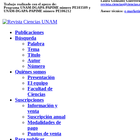
Laura González Guerrer
Trabajo realizado con el apoyo de:
revista.ciencias@ciencia
Programa UNAM-DGAPA-PAPIME número PE103509 y
UNAM-DGAPA-PAPIME
número PE106212
Asesor técnico:
e-marketi
Publicaciones
Búsqueda
Palabra
Tema
Titulo
Autor
Número
Quiénes somos
Presentación
El equipo
Facultad de
Ciencias
Suscripciones
Información y
venta
Suscripción anual
Modalidades de
pago
Puntos de venta
Para publicar