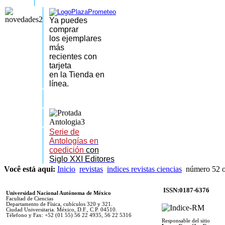
Ya puedes
comprar
los
ejemplares
más
recientes
con
tarjeta
en la Tienda en
línea.
Serie de
Antologías en
coedición
con
Siglo XXI Editores
Você está aqui:
Inicio
revistas
indices revistas ciencias
número 52 o
ISSN:0187-6376
Universidad Nacional Autónoma de México
Facultad de Ciencias
Departamento de Física, cubículos 320 y 321.
Ciudad Universitaria. México, D.F., C.P. 04510.
Télefono y Fax: +52 (01 55) 56 22 4935, 56 22 5316
Responsable del sitio