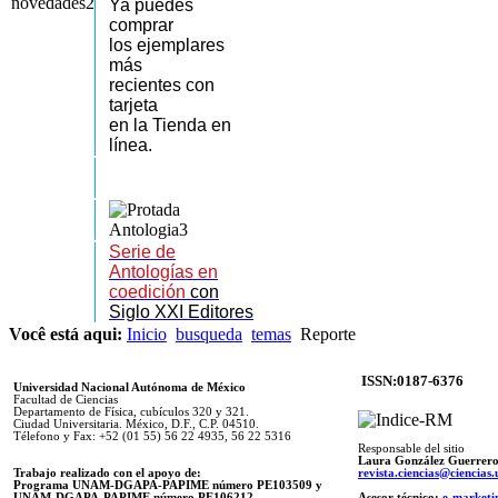
Ya puedes
comprar
los
ejemplares
más
recientes
con
tarjeta
en la Tienda en
línea.
Serie de
Antologías en
coedición
con
Siglo XXI Editores
Você está aqui:
Inicio
busqueda
temas
Reporte
ISSN:0187-6376
Universidad Nacional Autónoma de México
Facultad de Ciencias
Departamento de Física, cubículos 320 y 321.
Ciudad Universitaria. México, D.F., C.P. 04510.
Télefono y Fax: +52 (01 55) 56 22 4935, 56 22 5316
Responsable del sitio
Laura González Guerrer
Trabajo realizado con el apoyo de:
revista.ciencias@ciencia
Programa UNAM-DGAPA-PAPIME número PE103509 y
UNAM-DGAPA-PAPIME
número PE106212
Asesor técnico:
e-marketi