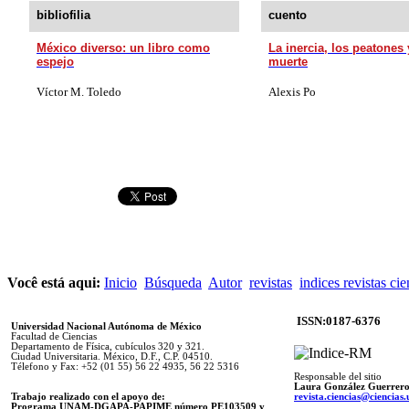
bibliofilia
cuento
México diverso: un libro como
La inercia, los peatones 
espejo
muerte
Víctor M. Toledo
Alexis Po
Você está aqui:
Inicio
Búsqueda
Autor
revistas
indices revistas cie
ISSN:0187-6376
Universidad Nacional Autónoma de México
Facultad de Ciencias
Departamento de Física, cubículos 320 y 321.
Ciudad Universitaria. México, D.F., C.P. 04510.
Télefono y Fax: +52 (01 55) 56 22 4935, 56 22 5316
Responsable del sitio
Laura González Guerrer
Trabajo realizado con el apoyo de:
revista.ciencias@ciencia
Programa UNAM-DGAPA-PAPIME número PE103509 y