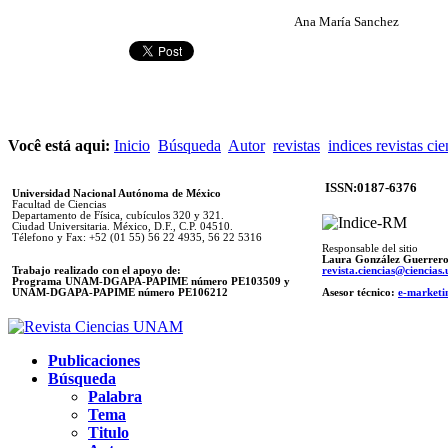
Ana María Sanchez
Você está aqui:
Inicio
Búsqueda
Autor
revistas
indices revistas cie
ISSN:0187-6376
Universidad Nacional Autónoma de México
Facultad de Ciencias
Departamento de Física, cubículos 320 y 321.
Ciudad Universitaria. México, D.F., C.P. 04510.
Télefono y Fax: +52 (01 55) 56 22 4935, 56 22 5316
Responsable del sitio
Laura González Guerrer
Trabajo realizado con el apoyo de:
revista.ciencias@ciencia
Programa UNAM-DGAPA-PAPIME número PE103509 y
UNAM-DGAPA-PAPIME
número PE106212
Asesor técnico:
e-marketi
Publicaciones
Búsqueda
Palabra
Tema
Titulo