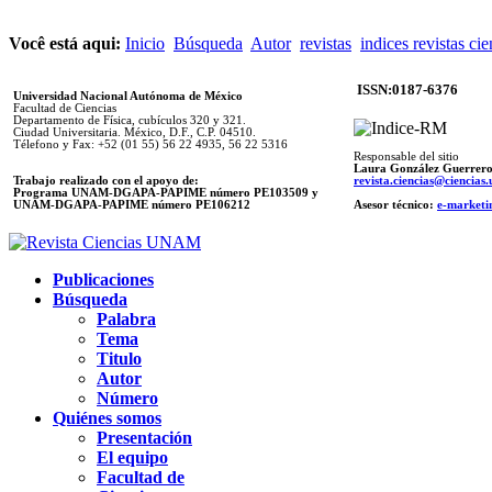
Você está aqui:
Inicio
Búsqueda
Autor
revistas
indices revistas cie
ISSN:0187-6376
Universidad Nacional Autónoma de México
Facultad de Ciencias
Departamento de Física, cubículos 320 y 321.
Ciudad Universitaria. México, D.F., C.P. 04510.
Télefono y Fax: +52 (01 55) 56 22 4935, 56 22 5316
Responsable del sitio
Laura González Guerrer
Trabajo realizado con el apoyo de:
revista.ciencias@ciencia
Programa UNAM-DGAPA-PAPIME número PE103509 y
UNAM-DGAPA-PAPIME
número PE106212
Asesor técnico:
e-marketi
Publicaciones
Búsqueda
Palabra
Tema
Titulo
Autor
Número
Quiénes somos
Presentación
El equipo
Facultad de