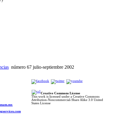
ncias
número 67 julio-septiembre 2002
Creative Commons License
This work is licensed under a Creative Commons
Attribution-Noncommercial-Share Alike 3.0 United
o
States License
s.unam.mx
ngservices.com