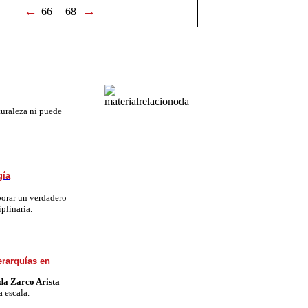
←
→
66
68
tu­ra­le­za ni pue­de
gía
bo­rar un ver­da­de­ro
pli­na­ria.
jerarquías en
da Zarco Arista
 es­ca­la.