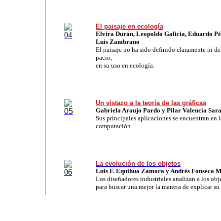
El paisaje en ecología
Elvira Durán, Leopoldo Galicia, Eduardo Pé
Luis Zambrano
El pai­sa­je no ha si­do de­fi­ni­do cla­ra­men­te ni de­
pa­cio,
en su uso en ecología.
Un vistazo a la teoría de las gráficas
Gabriela Araujo Pardo y Pilar Valencia Sar
Sus prin­ci­pa­les apli­ca­cio­nes se en­cuen­tran en 
com­pu­ta­ción.
La evolución de los objetos
Luis F. Equihua Zamora y Andrés Fonseca M
Los di­se­ña­do­res in­dus­tria­les analizan a los ob­
pa­ra buscar una me­jor la ma­ne­ra de explicar s