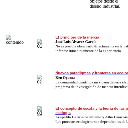
objetos desde el
diseño industrial
.
El principio de la inercia
José Luis Álvarez García
No es po­si­ble ob­ser­var­lo di­rec­ta­men­te en la na­
in­fe­rir­se in­me­dia­ta­men­te de la ex­pe­rien­cia.
Nuevos paradigmas y fronteras en ecolo
Ken Oyama
La co­mu­ni­dad cien­tí­fi­ca me­xi­ca­na de­be­ría ela­
pro­gra­ma de investigación de ma­ne­ra in­ter­dis­ci­
El concepto de escala y la teoría de las 
ecología
Leopoldo Galicia Sarmiento
y Alba Esmeral
Los pro­ce­sos eco­ló­gi­cos son de­pen­dien­tes de la