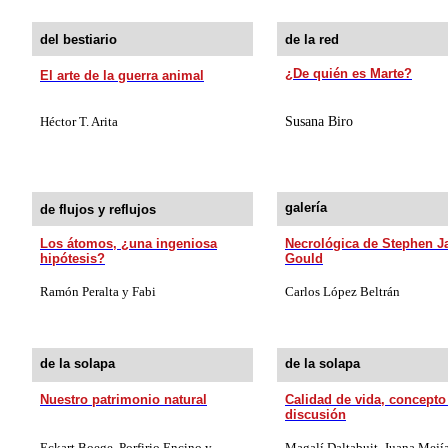
del bestiario
de la red
¿De quién es Marte?
El arte de la guerra animal
Héctor T. Arita
Susana Biro
galería
de flujos y reflujos
Los átomos, ¿una ingeniosa
Necrológica de Stephen J
hipótesis?
Gould
Ramón Peralta y Fabi
Carlos López Beltrán
de la solapa
de la solapa
Nuestro patrimonio natural
Calidad de vida, concepto
discusión
Eckart Boege, Porfirio Encino y
Magalí Daltabuit, Juana Mejí