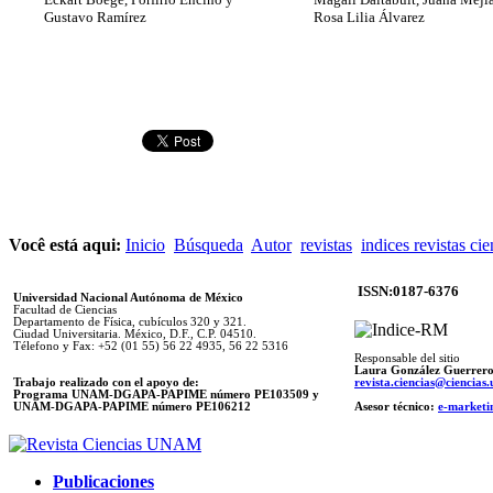
Gustavo Ramírez
Rosa Lilia Álvarez
Você está aqui:
Inicio
Búsqueda
Autor
revistas
indices revistas cie
ISSN:0187-6376
Universidad Nacional Autónoma de México
Facultad de Ciencias
Departamento de Física, cubículos 320 y 321.
Ciudad Universitaria. México, D.F., C.P. 04510.
Télefono y Fax: +52 (01 55) 56 22 4935, 56 22 5316
Responsable del sitio
Laura González Guerrer
Trabajo realizado con el apoyo de:
revista.ciencias@ciencia
Programa UNAM-DGAPA-PAPIME número PE103509 y
UNAM-DGAPA-PAPIME
número PE106212
Asesor técnico:
e-marketi
Publicaciones