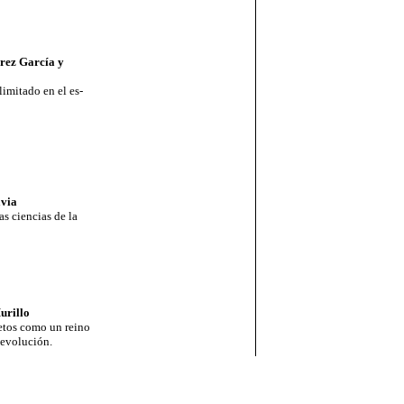
rez García y
li­mi­ta­do en el es­
avia
las cien­cias de la
urillo
je­tos co­mo un rei­no
u evolución.