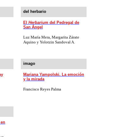
del herbario
El
Herbarium
del Pedregal de
San Ángel
Luz María Mera, Margarita Zá­rate
Aquino y Yolotzin Sandoval A.
imago
ay
Mariana Yampolski.
La emoción
y la mirada
Francisco Reyes Palma
 en
a y