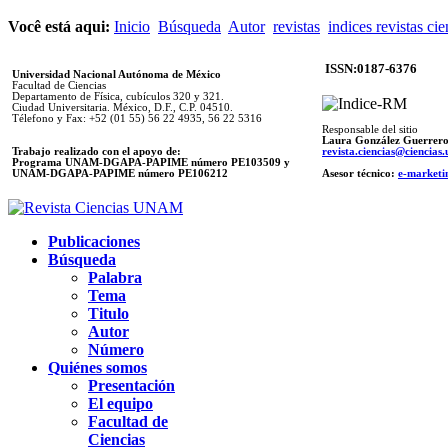
Você está aqui:
Inicio
Búsqueda
Autor
revistas
indices revistas cie
ISSN:0187-6376
Universidad Nacional Autónoma de México
Facultad de Ciencias
Departamento de Física, cubículos 320 y 321.
Ciudad Universitaria. México, D.F., C.P. 04510.
Télefono y Fax: +52 (01 55) 56 22 4935, 56 22 5316
Responsable del sitio
Laura González Guerrer
Trabajo realizado con el apoyo de:
revista.ciencias@ciencia
Programa UNAM-DGAPA-PAPIME número PE103509 y
UNAM-DGAPA-PAPIME
número PE106212
Asesor técnico:
e-marketi
Publicaciones
Búsqueda
Palabra
Tema
Titulo
Autor
Número
Quiénes somos
Presentación
El equipo
Facultad de
Ciencias