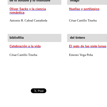
de lo soluble y lo insoluble
imago
Oliver Sacks y la ciencia
Huellas y sortilegios
romántica
Antonio R.
Cabral Castañeda
César Carrillo Trueba
bibliofilia
del tintero
Celebración a la vida
El gato de las siete lunas
César Carrillo Trueba
Ernesto Vega Peña