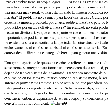
Pero el cerebro tiene su propia lógica […] Si todas las áreas visuales
una sola área maestra, ¿a qué o a quién reporta esta área maestra? P
una manera más visual, ¿quién está mirando la imagen producida por
maestra? El problema no es único para la corteza visual. ¿Quién, po
escucha la música producida por el área auditiva maestra o percibe l
producidos por un área olfativa maestra? En realidad, no sería produ
buscar un diseño así, ya que en este punto se cae en un hecho anat
importante que podría ser menos grandioso pero que al final es mas 
no existe una sola área cortical a la que todas las otras áreas cortical
exclusivamente, ni en el sistema visual ni en el sistema sensorial. En
corteza debe utilizar una estrategia diferente para generar una visión
Una gran mayoría de lo que se ha escrito se refiere únicamente a có
sensaciones se integran para formar una percepción de la realidad, p
dejado de lado el sistema de la voluntad. Tal vez sea momento de bu
explicación en los actos voluntarios como en el sistema motor, busca
sistema el primer y más remoto sitio de activación que precediera po
milisegundo al comportamiento visible. Si halláramos algo, podría se
que buscamos, un integrador final, un coordinador primario de lo q
conciencia; entonces dejaríamos de ser un cuerpo y su conciencia pa
convertirnos en ser consciente.