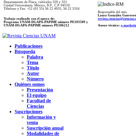
Departamento de Física, cubículos 320 y 321.
Ciudad Universitaria. México, D.F., C.P. 04510.
Télefono y Fax: +52 (01 55) 56 22 4935, 56 22 5316
Responsable del sitio
Laura González Guerrer
Trabajo realizado con el apoyo de:
revista.ciencias@ciencia
Programa UNAM-DGAPA-PAPIME número PE103509 y
UNAM-DGAPA-PAPIME
número PE106212
Asesor técnico:
e-marketi
Publicaciones
Búsqueda
Palabra
Tema
Titulo
Autor
Número
Quiénes somos
Presentación
El equipo
Facultad de
Ciencias
Suscripciones
Información y
venta
Suscripción anual
Modalidades de