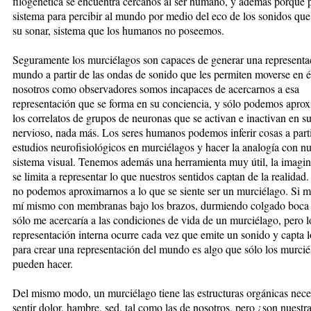
filogenética se encuentra cercanos al ser humano, y además porque
sistema para percibir al mundo por medio del eco de los sonidos qu
su sonar, sistema que los humanos no poseemos.
Seguramente los murciélagos son capaces de generar una representa
mundo a partir de las ondas de sonido que les permiten moverse en é
nosotros como observadores somos incapaces de acercarnos a esa
representación que se forma en su conciencia, y sólo podemos apro
los correlatos de grupos de neuronas que se activan e inactivan en s
nervioso, nada más. Los seres humanos podemos inferir cosas a part
estudios neurofisiológicos en murciélagos y hacer la analogía con nu
sistema visual. Tenemos además una herramienta muy útil, la imagin
se limita a representar lo que nuestros sentidos captan de la realidad.
no podemos aproximarnos a lo que se siente ser un murciélago. Si 
mí mismo con membranas bajo los brazos, durmiendo colgado boca 
sólo me acercaría a las condiciones de vida de un murciélago, pero l
representación interna ocurre cada vez que emite un sonido y capta l
para crear una representación del mundo es algo que sólo los murcié
pueden hacer.
Del mismo modo, un murciélago tiene las estructuras orgánicas nece
sentir dolor, hambre, sed, tal como las de nosotros, pero ¿son nuestr