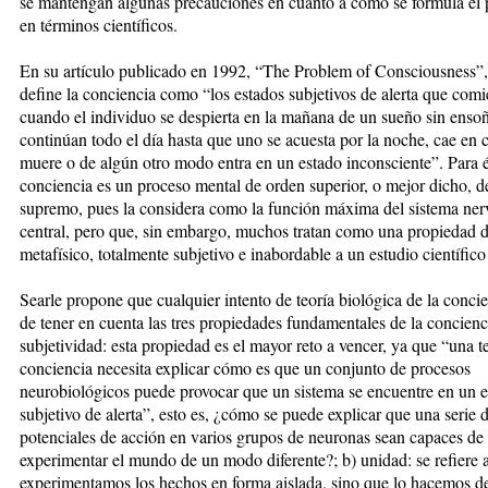
se mantengan algunas precauciones en cuanto a cómo se formula el
en términos científicos.
En su artículo publicado en 1992, “The Problem of Consciousness”,
define la conciencia como “los estados subjetivos de alerta que com
cuando el individuo se despierta en la mañana de un sueño sin enso
continúan todo el día hasta que uno se acuesta por la noche, cae en
muere o de algún otro modo entra en un estado inconsciente”. Para él
conciencia es un proceso mental de orden superior, o mejor dicho, d
supremo, pues la considera como la función máxima del sistema ner
central, pero que, sin embargo, muchos tratan como una propiedad 
metafísico, totalmente subjetivo e inabordable a un estudio científico 
Searle propone que cualquier intento de teoría biológica de la conci
de tener en cuenta las tres propiedades fundamentales de la concienci
subjetividad: esta propiedad es el mayor reto a vencer, ya que “una te
conciencia necesita explicar cómo es que un conjunto de procesos
neurobiológicos puede provocar que un sistema se encuentre en un 
subjetivo de alerta”, esto es, ¿cómo se puede explicar que una serie 
potenciales de acción en varios grupos de neuronas sean capaces de 
experimentar el mundo de un modo diferente?; b) unidad: se refiere 
experimentamos los hechos en forma aislada, sino que lo hacemos 