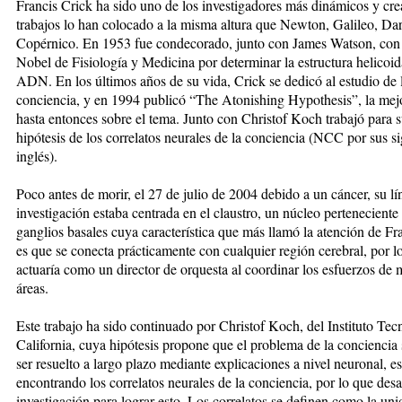
Francis Crick ha sido uno de los investigadores más dinámicos y crea
trabajos lo han colocado a la misma altura que Newton, Galileo, Da
Copérnico. En 1953 fue condecorado, junto con James Watson, con
Nobel de Fisiología y Medicina por determinar la estructura helicoid
ADN. En los últimos años de su vida, Crick se dedicó al estudio de 
conciencia, y en 1994 publicó “The Atonishing Hypothesis”, la mejo
hasta entonces sobre el tema. Junto con Christof Koch trabajó para s
hipótesis de los correlatos neurales de la conciencia (NCC por sus si
inglés).
Poco antes de morir, el 27 de julio de 2004 debido a un cáncer, su lí
investigación estaba centrada en el claustro, un núcleo perteneciente 
ganglios basales cuya característica que más llamó la atención de Fr
es que se conecta prácticamente con cualquier región cerebral, por l
actuaría como un director de orquesta al coordinar los esfuerzos de 
áreas.
Este trabajo ha sido continuado por Christof Koch, del Instituto Tec
California, cuya hipótesis propone que el problema de la conciencia
ser resuelto a largo plazo mediante explicaciones a nivel neuronal, es
encontrando los correlatos neurales de la conciencia, por lo que desa
investigación para lograr esto. Los correlatos se definen como la u