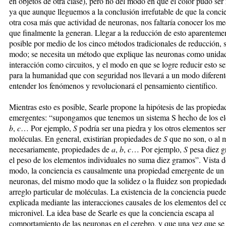
en objetos de otra clase), pero no del modo en que el color pudo ser
ya que aunque lleguemos a la conclusión irrefutable de que la conci
otra cosa más que actividad de neuronas, nos faltaría conocer los m
que finalmente la generan. Llegar a la reducción de esto aparenteme
posible por medio de los cinco métodos tradicionales de reducción, s
modo; se necesita un método que explique las neuronas como unida
interacción como circuitos, y el modo en que se logre reducir esto se
para la humanidad que con seguridad nos llevará a un modo diferent
entender los fenómenos y revolucionará el pensamiento científico.
Mientras esto es posible, Searle propone la hipótesis de las propieda
emergentes: “supongamos que tenemos un sistema S hecho de los 
b
,
c
… Por ejemplo,
S
podría ser una piedra y los otros elementos ser
moléculas. En general, existirían propiedades de
S
que no son, o al 
necesariamente, propiedades de
a
,
b
,
c
… Por ejemplo,
S
pesa diez g
el peso de los elementos individuales no suma diez gramos”. Vista d
modo, la conciencia es causalmente una propiedad emergente de un 
neuronas, del mismo modo que la solidez o la fluidez son propiedad
arreglo particular de moléculas. La existencia de la conciencia puede
explicada mediante las interacciones causales de los elementos del c
micronivel. La idea base de Searle es que la conciencia escapa al
comportamiento de las neuronas en el cerebro, y que una vez que se