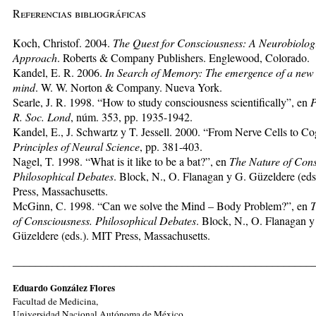
Referencias bibliográficas
Koch, Christof. 2004.
The Quest for Consciousness: A Neurobiolog
Approach
. Roberts & Company Publishers. Englewood, Colorado.
Kandel, E. R. 2006.
In Search of Memory: The emergence of a new 
mind
. W. W. Norton & Company. Nueva York.
Searle, J. R. 1998. “How to study consciousness scientifically”, en
P
R. Soc. Lond
, núm. 353, pp. 1935-1942.
Kandel, E., J. Schwartz y T. Jessell. 2000. “From Nerve Cells to Co
Principles of Neural Science
, pp. 381-403.
Nagel, T. 1998. “What is it like to be a bat?”, en
The Nature of Cons
Philosophical Debates
. Block, N., O. Flanagan y G. Güzeldere (ed
Press, Massachusetts.
McGinn, C. 1998. “Can we solve the Mind – Body Problem?”, en
T
of Consciousness. Philosophical Debates
. Block, N., O. Flanagan y
Güzeldere (eds.). MIT Press, Massachusetts.
_____________________________________________________
Eduardo González Flores
Facultad de Medicina,
Universidad Nacional Autónoma de México.