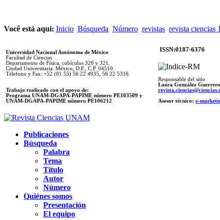
Você está aqui:
Inicio
Búsqueda
Número
revistas
revista ciencias
ISSN:0187-6376
Universidad Nacional Autónoma de México
Facultad de Ciencias
Departamento de Física, cubículos 320 y 321.
Ciudad Universitaria. México, D.F., C.P. 04510.
Télefono y Fax: +52 (01 55) 56 22 4935, 56 22 5316
Responsable del sitio
Laura González Guerrer
Trabajo realizado con el apoyo de:
revista.ciencias@ciencia
Programa UNAM-DGAPA-PAPIME número PE103509 y
UNAM-DGAPA-PAPIME
número PE106212
Asesor técnico:
e-marketi
Publicaciones
Búsqueda
Palabra
Tema
Titulo
Autor
Número
Quiénes somos
Presentación
El equipo