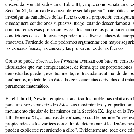
enseguida, son utilizados en el Libro III, ya que como señala en el es
Sección XI, la forma de avanzar debe ser tal que en “matemáticas h
investigar las cantidades de las fuerzas con su proporción consiguien
cualesquiera condiciones supuestas; luego, cuando descendamos a la 
compararemos esas proporciones con los fenómenos para poder con
condiciones de esas fuerzas responden a las diversas clases de cuerp
atractivos. Partiendo de ello podremos argumentar con mayor seguri
las especies físicas, las causas y las proporciones de las fuerzas”.
Como se puede observar, los
Principia
avanzan con base en constru
idealizados que van complicándose, de forma que las proposiciones
demostradas pueden, eventualmente, ser trasladadas al mundo de los
fenómenos, aplicándole a éstos las consecuencias derivadas del trat
puramente matemático.
En el Libro II, Newton empieza a analizar los problemas relativos a l
para, una vez caracterizados éstos, sus movimientos, y en particular e
movimiento circular de los mismos en la Sección IX, llegar en la Pr
LII, Teorema XL, al análisis de vórtices, lo cual le permite “investiga
propiedades de los vórtices con el fin de determinar si los fenómenos
pueden explicarse recurriendo a ellos”. Evidentemente, todo este edi