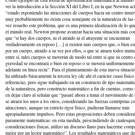
ver la introducción a la Sección XI del Libro I, en la que Newton ac
“estado exponiendo las atracciones de cuerpos hacia un centro inmó
muy probablemente no exista cosa semejante en la naturaleza de las
vez resuelto este problema, que es una primera idealización de lo qu
el mundo real,
Newton propone avanzar hacia una situación más com
que “si hay dos cuerpos, ni el atraído ni el atrayente se encuentran
verdaderamente en reposo […] si existen más cuerpos que, o bien est
por un cuerpo, atraído a su vez por ellos, o que se atraen todos mut
entre sí, tales cuerpos se moverán de modo tal entre sí que su centr
gravedad se encontrará o bien en reposo o se moverá uniformemente
adelante en línea recta”. Para el planteamiento de esta nueva situac
ha utilizado básicamente la tercera ley (de ahí el carácter cuasi físico
referencia), pero sigue trabajando en un constructo de tipo matemáti
de la naturaleza, pero constructo matemático a fin de cuentas, como 
en dejar claro al señalar que “pasaré ahora a tratar el movimiento de
se atraen los unos a los otros, considerando las fuerzas centrípetas 
atracciones, aunque en estricto rigor físico, pudieran llamarse más
apropiadamente impulsos. Pero estas proposiciones deben considera
puramente matemáticas: en esta medida, prescindiendo de cualesqui
consideraciones físicas, utilizo un discurso llano para hacerme com
mejor por un lector matemático”. Los resultados matemáticos que d