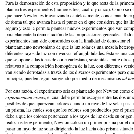
Para la demostración de esta proposición y lo que resta de la prime
plantea tres experimentos (números tres, cuatro y cinco). Como se ob
que hace Newton es ir avanzando cautelosamente, concatenando ex
de forma tal que avanza hasta el punto en el que considera que ha ll
seguro y esto le permite plantear nuevos experimentos que van com
paralelamente la demostración de las proposiciones generales. Todos
experimentos han sido construidos con la finalidad de demostrar el
planteamiento newtoniano de que la luz solar es una mezcla heterog
diferentes rayos de luz con diversas refrangibilidades. Ésta es una c
que se opone a las ideas de corte cartesiano, sostenidas, entre otros
relativas a la composición homogénea de la luz, con diferentes versi
van siendo derrotadas a través de los diversos experimentos pero que
principio, pueden seguir surgiendo por medio de mecanismos
ad ho
Por esta razón, el experimento seis es planteado por Newton como e
experimentum crucis
, el cual debe permitir escoger entre las dos ún
posibles de que aparezcan colores cuando un rayo de luz solar pasa a
un prisma, las cuales son que los colores son producidos por el pris
debe a que los colores pertenecen a los rayos de luz desde su origen.
realizar este experimento, Newton coloca un primer prisma por el q
pasar un rayo de luz solar dirigiendo la luz hacia otro prisma situado