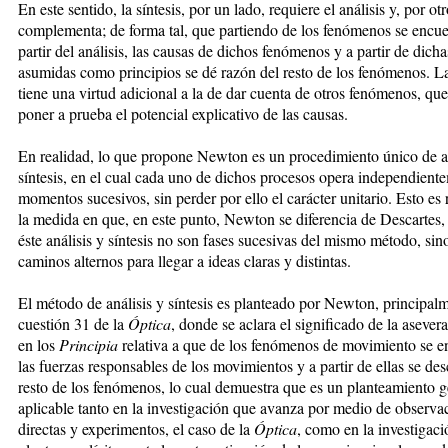
En este sentido, la síntesis, por un lado, requiere el análisis y, por otr
complementa; de forma tal, que partiendo de los fenómenos se encue
partir del análisis, las causas de dichos fenómenos y a partir de dich
asumidas como principios se dé razón del resto de los fenómenos. La
tiene una virtud adicional a la de dar cuenta de otros fenómenos, que
poner a prueba el potencial explicativo de las causas.
En realidad, lo que propone Newton es un procedimiento único de an
síntesis, en el cual cada uno de dichos procesos opera independient
momentos sucesivos, sin perder por ello el carácter unitario. Esto es 
la medida en que, en este punto, Newton se diferencia de Descartes,
éste análisis y síntesis no son fases sucesivas del mismo método, sin
caminos alternos para llegar a ideas claras y distintas.
El método de análisis y síntesis es planteado por Newton, principalm
cuestión 31 de la
Óptica
, donde se aclara el significado de la aseve
en los
Principia
relativa a que de los fenómenos de movimiento se e
las fuerzas responsables de los movimientos y a partir de ellas se des
resto de los fenómenos, lo cual demuestra que es un planteamiento g
aplicable tanto en la investigación que avanza por medio de observa
directas y experimentos, el caso de la
Óptica
, como en la investigac