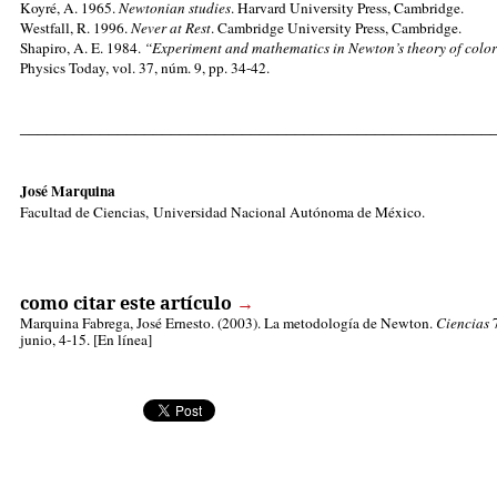
Koyré, A. 1965.
Newtonian studies
. Harvard University Press, Cambridge.
Westfall, R. 1996.
Never at Rest
. Cambridge University Press, Cambridge.
Shapiro, A. E. 1984.
“Experiment and mathematics in Newton’s theory of colo
Physics Today, vol. 37, núm. 9, pp. 34-42.
_____________________________________________________
José Marquina
Facultad de Ciencias, Universidad Nacional Autónoma de México.
como citar este artículo
→
Marquina Fabrega, José Ernesto
. (2003). La metodología de Newton.
Ciencias
7
junio, 4-15. [En línea]