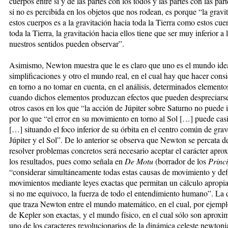
cuerpos entre sí y de las partes con los todos y las partes con las part
si no es percibida en los objetos que nos rodean, es porque “la gravi
estos cuerpos es a la gravitación hacia toda la Tierra como estos cue
toda la Tierra, la gravitación hacia ellos tiene que ser muy inferior a 
nuestros sentidos pueden observar”.
Asimismo, Newton muestra que le es claro que uno es el mundo ide
simplificaciones y otro el mundo real, en el cual hay que hacer cons
en torno a no tomar en cuenta, en el análisis, determinados elemento
cuando dichos elementos produzcan efectos que pueden despreciars
otros casos en los que “la acción de Júpiter sobre Saturno no puede 
por lo que “el error en su movimiento en torno al Sol […] puede casi
[…] situando el foco inferior de su órbita en el centro común de gra
Júpiter y el Sol”. De lo anterior se observa que Newton se percata d
resolver problemas concretos será necesario aceptar el carácter apr
los resultados, pues como señala en
De Motu
(borrador de los
Princ
“considerar simultáneamente todas estas causas de movimiento y defi
movimientos mediante leyes exactas que permitan un cálculo apropi
si no me equivoco, la fuerza de todo el entendimiento humano”. La d
que traza Newton entre el mundo matemático, en el cual, por ejemplo
de Kepler son exactas, y el mundo físico, en el cual sólo son aproxi
uno de los caracteres revolucionarios de la dinámica celeste newtoni