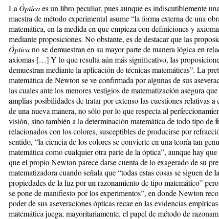
La
Óptica
es un libro peculiar, pues aunque es indiscutiblemente un
maestra de método experimental asume “la forma externa de una obr
matemática, en la medida en que empieza con definiciones y axioma
mediante proposiciones. No obstante, es de destacar que las proposi
Óptica
no se demuestran en su mayor parte de manera lógica en rela
axiomas […] Y lo que resulta aún más significativo, las proposicion
demuestran mediante la aplicación de técnicas matemáticas”. La pre
matemática de Newton se ve confirmada por algunas de sus aseverac
las cuales ante los menores vestigios de matematización asegura que
amplias posibilidades de tratar por extenso las cuestiones relativas a 
de una nueva manera, no sólo por lo que respecta al perfeccionamien
visión, sino también a la determinación matemática de todo tipo de
relacionados con los colores, susceptibles de producirse por refracci
sentido, “la ciencia de los colores se convierte en una teoría tan ge
matemática como cualquier otra parte de la óptica”, aunque hay que 
que el propio Newton parece darse cuenta de lo exagerado de su pre
matematizadora cuando señala que “todas estas cosas se siguen de l
propiedades de la luz por un razonamiento de tipo matemático” pero
se pone de manifiesto por los experimentos”, en donde Newton reco
poder de sus aseveraciones ópticas recae en las evidencias empíricas
matemática juega, mayoritariamente, el papel de método de razonam