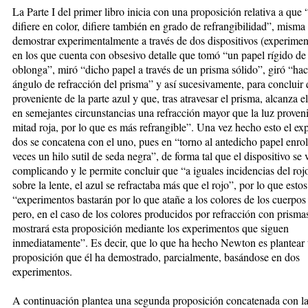
La Parte I del primer libro inicia con una proposición relativa a que 
difiere en color, difiere también en grado de refrangibilidad”, misma
demostrar experimentalmente a través de dos dispositivos (experimen
en los que cuenta con obsesivo detalle que tomó “un papel rígido de
oblonga”, miró “dicho papel a través de un prisma sólido”, giró “haci
ángulo de refracción del prisma” y así sucesivamente, para concluir 
proveniente de la parte azul y que, tras atravesar el prisma, alcanza el
en semejantes circunstancias una refracción mayor que la luz proveni
mitad roja, por lo que es más refrangible”. Una vez hecho esto el e
dos se concatena con el uno, pues en “torno al antedicho papel enrol
veces un hilo sutil de seda negra”, de forma tal que el dispositivo se 
complicando y le permite concluir que “a iguales incidencias del rojo
sobre la lente, el azul se refractaba más que el rojo”, por lo que estos
“experimentos bastarán por lo que atañe a los colores de los cuerpos 
pero, en el caso de los colores producidos por refracción con prismas
mostrará esta proposición mediante los experimentos que siguen
inmediatamente”. Es decir, que lo que ha hecho Newton es plantear
proposición que él ha demostrado, parcialmente, basándose en dos
experimentos.
A continuación plantea una segunda proposición concatenada con la 