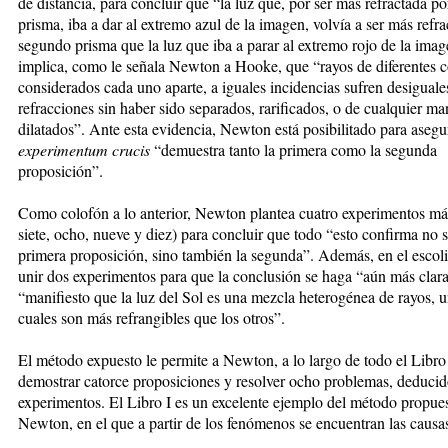
de distancia, para concluir que “la luz que, por ser más refractada po
prisma, iba a dar al extremo azul de la imagen, volvía a ser más refra
segundo prisma que la luz que iba a parar al extremo rojo de la imag
implica, como le señala Newton a Hooke, que “rayos de diferentes c
considerados cada uno aparte, a iguales incidencias sufren desiguale
refracciones sin haber sido separados, rarificados, o de cualquier ma
dilatados”. Ante esta evidencia, Newton está posibilitado para asegu
experimentum crucis
“demuestra tanto la primera como la segunda
proposición”.
Como colofón a lo anterior, Newton plantea cuatro experimentos m
siete, ocho, nueve y diez) para concluir que todo “esto confirma no s
primera proposición, sino también la segunda”. Además, en el escol
unir dos experimentos para que la conclusión se haga “aún más clara
“manifiesto que la luz del Sol es una mezcla heterogénea de rayos, u
cuales son más refrangibles que los otros”.
El método expuesto le permite a Newton, a lo largo de todo el Libro 
demostrar catorce proposiciones y resolver ocho problemas, deducid
experimentos. El Libro I es un excelente ejemplo del método propue
Newton, en el que a partir de los fenómenos se encuentran las causa