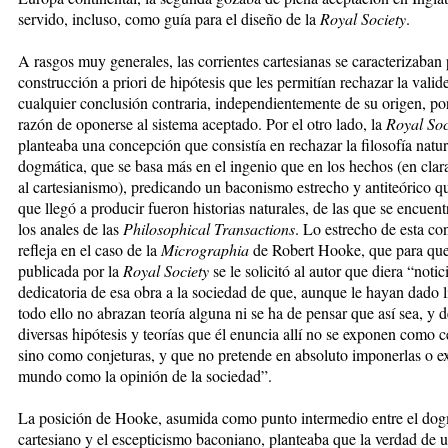
servido, incluso, como guía para el diseño de la
Royal Society
.
A rasgos muy generales, las corrientes cartesianas se caracterizaban 
construcción a priori de hipótesis que les permitían rechazar la valid
cualquier conclusión contraria, independientemente de su origen, por
razón de oponerse al sistema aceptado. Por el otro lado, la
Royal Soc
planteaba una concepción que consistía en rechazar la filosofía natur
dogmática, que se basa más en el ingenio que en los hechos (en clara
al cartesianismo), predicando un baconismo estrecho y antiteórico q
que llegó a producir fueron historias naturales, de las que se encuent
los anales de las
Philosophical Transactions
. Lo estrecho de esta co
refleja en el caso de la
Micrographia
de Robert Hooke, que para que
publicada por la
Royal Society
se le solicitó al autor que diera “notic
dedicatoria de esa obra a la sociedad de que, aunque le hayan dado l
todo ello no abrazan teoría alguna ni se ha de pensar que así sea, y d
diversas hipótesis y teorías que él enuncia allí no se exponen como c
sino como conjeturas, y que no pretende en absoluto imponerlas o e
mundo como la opinión de la sociedad”.
La posición de Hooke, asumida como punto intermedio entre el do
cartesiano y el escepticismo baconiano, planteaba que la verdad de u