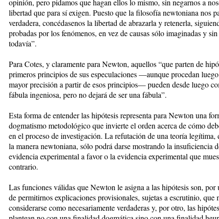
opinión, pero pidamos que hagan ellos lo mismo, sin negarnos a nos
libertad que para sí exigen. Puesto que la filosofía newtoniana nos p
verdadera, concédasenos la libertad de abrazarla y retenerla, siguien
probadas por los fenómenos, en vez de causas sólo imaginadas y sin
todavía”.
Para Cotes, y claramente para Newton, aquellos “que parten de hip
primeros principios de sus especulaciones —aunque procedan luego
mayor precisión a partir de esos principios— pueden desde luego 
fábula ingeniosa, pero no dejará de ser una fábula”.
Esta forma de entender las hipótesis representa para Newton una fo
dogmatismo metodológico que invierte el orden acerca de cómo deb
en el proceso de investigación. La refutación de una teoría legítima,
la manera newtoniana, sólo podrá darse mostrando la insuficiencia d
evidencia experimental a favor o la evidencia experimental que mues
contrario.
Las funciones válidas que Newton le asigna a las hipótesis son, por 
de permitirnos explicaciones provisionales, sujetas a escrutinio, que
considerarse como necesariamente verdaderas y, por otro, las hipótes
plantean no con una finalidad dogmática sino con una finalidad heurí