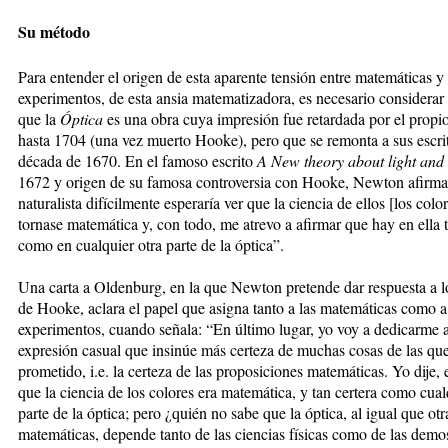
Su método
Para entender el origen de esta aparente tensión entre matemáticas y
experimentos, de esta ansia matematizadora, es necesario considerar
que la
Óptica
es una obra cuya impresión fue retardada por el prop
hasta 1704 (una vez muerto Hooke), pero que se remonta a sus escrit
década de 1670. En el famoso escrito
A New theory about light and 
1672 y origen de su famosa controversia con Hooke, Newton afirm
naturalista difícilmente esperaría ver que la ciencia de ellos [los color
tornase matemática y, con todo, me atrevo a afirmar que hay en ella t
como en cualquier otra parte de la óptica”.
Una carta a Oldenburg, en la que Newton pretende dar respuesta a l
de Hooke, aclara el papel que asigna tanto a las matemáticas como a
experimentos, cuando señala: “En último lugar, yo voy a dedicarme 
expresión casual que insinúe más certeza de muchas cosas de las qu
prometido, i.e. la certeza de las proposiciones matemáticas. Yo dije, 
que la ciencia de los colores era matemática, y tan certera como cual
parte de la óptica; pero ¿quién no sabe que la óptica, al igual que otr
matemáticas, depende tanto de las ciencias físicas como de las demo