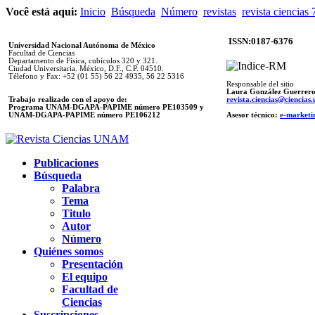
Você está aqui:
Inicio
Búsqueda
Número
revistas
revista ciencias 
ISSN:0187-6376
Universidad Nacional Autónoma de México
Facultad de Ciencias
Departamento de Física, cubículos 320 y 321.
Ciudad Universitaria. México, D.F., C.P. 04510.
Télefono y Fax: +52 (01 55) 56 22 4935, 56 22 5316
Responsable del sitio
Laura González Guerrer
Trabajo realizado con el apoyo de:
revista.ciencias@ciencia
Programa UNAM-DGAPA-PAPIME número PE103509 y
UNAM-DGAPA-PAPIME
número PE106212
Asesor técnico:
e-marketi
Publicaciones
Búsqueda
Palabra
Tema
Titulo
Autor
Número
Quiénes somos
Presentación
El equipo
Facultad de
Ciencias
Suscripciones