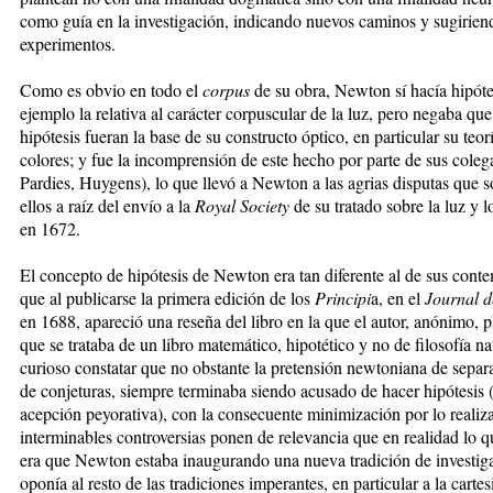
como guía en la investigación, indicando nuevos caminos y sugirie
experimentos.
Como es obvio en todo el
corpus
de su obra, Newton sí hacía hipóte
ejemplo la relativa al carácter corpuscular de la luz, pero negaba que
hipótesis fueran la base de su constructo óptico, en particular su teor
colores; y fue la incomprensión de este hecho por parte de sus cole
Pardies, Huygens), lo que llevó a Newton a las agrias disputas que 
ellos a raíz del envío a la
Royal Society
de su tratado sobre la luz y l
en 1672.
El concepto de hipótesis de Newton era tan diferente al de sus con
que al publicarse la primera edición de los
Principi
a, en el
Journal d
en 1688, apareció una reseña del libro en la que el autor, anónimo, 
que se trataba de un libro matemático, hipotético y no de filosofía na
curioso constatar que no obstante la pretensión newtoniana de separa
de conjeturas, siempre terminaba siendo acusado de hacer hipótesis 
acepción peyorativa), con la consecuente minimización por lo realiz
interminables controversias ponen de relevancia que en realidad lo q
era que Newton estaba inaugurando una nueva tradición de investig
oponía al resto de las tradiciones imperantes, en particular a la carte