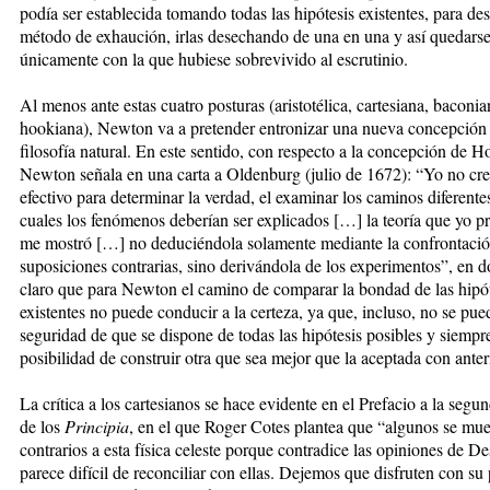
podía ser establecida tomando todas las hipótesis existentes, para des
método de exhaución, irlas desechando de una en una y así quedars
únicamente con la que hubiese sobrevivido al escrutinio.
Al menos ante estas cuatro posturas (aristotélica, cartesiana, baconia
hookiana), Newton va a pretender entronizar una nueva concepción 
filosofía natural. En este sentido, con respecto a la concepción de H
Newton señala en una carta a Oldenburg (julio de 1672): “Yo no cr
efectivo para determinar la verdad, el examinar los caminos diferente
cuales los fenómenos deberían ser explicados […] la teoría que yo 
me mostró […] no deduciéndola solamente mediante la confrontaci
suposiciones contrarias, sino derivándola de los experimentos”, en 
claro que para Newton el camino de comparar la bondad de las hipót
existentes no puede conducir a la certeza, ya que, incluso, no se pued
seguridad de que se dispone de todas las hipótesis posibles y siempre
posibilidad de construir otra que sea mejor que la aceptada con anter
La crítica a los cartesianos se hace evidente en el Prefacio a la segu
de los
Principia
, en el que Roger Cotes plantea que “algunos se mue
contrarios a esta física celeste porque contradice las opiniones de De
parece difícil de reconciliar con ellas. Dejemos que disfruten con su