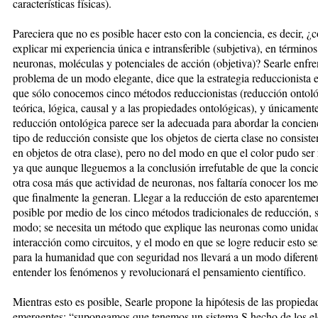
características físicas).
Pareciera que no es posible hacer esto con la conciencia, es decir, 
explicar mi experiencia única e intransferible (subjetiva), en términos
neuronas, moléculas y potenciales de acción (objetiva)? Searle enfre
problema de un modo elegante, dice que la estrategia reduccionista es
que sólo conocemos cinco métodos reduccionistas (reducción ontoló
teórica, lógica, causal y a las propiedades ontológicas), y únicamente
reducción ontológica parece ser la adecuada para abordar la concienc
tipo de reducción consiste que los objetos de cierta clase no consist
en objetos de otra clase), pero no del modo en que el color pudo ser
ya que aunque lleguemos a la conclusión irrefutable de que la conci
otra cosa más que actividad de neuronas, nos faltaría conocer los m
que finalmente la generan. Llegar a la reducción de esto aparenteme
posible por medio de los cinco métodos tradicionales de reducción, s
modo; se necesita un método que explique las neuronas como unida
interacción como circuitos, y el modo en que se logre reducir esto se
para la humanidad que con seguridad nos llevará a un modo diferent
entender los fenómenos y revolucionará el pensamiento científico.
Mientras esto es posible, Searle propone la hipótesis de las propieda
emergentes: “supongamos que tenemos un sistema S hecho de los 