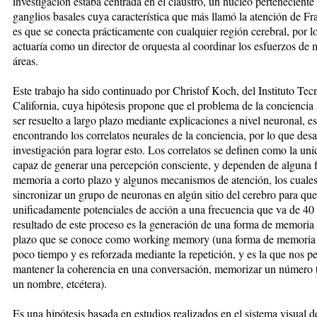
investigación estaba centrada en el claustro, un núcleo perteneciente 
ganglios basales cuya característica que más llamó la atención de Fr
es que se conecta prácticamente con cualquier región cerebral, por l
actuaría como un director de orquesta al coordinar los esfuerzos de 
áreas.
Este trabajo ha sido continuado por Christof Koch, del Instituto Tec
California, cuya hipótesis propone que el problema de la conciencia
ser resuelto a largo plazo mediante explicaciones a nivel neuronal, es
encontrando los correlatos neurales de la conciencia, por lo que desa
investigación para lograr esto. Los correlatos se definen como la u
capaz de generar una percepción consciente, y dependen de alguna 
memoria a corto plazo y algunos mecanismos de atención, los cuales
sincronizar un grupo de neuronas en algún sitio del cerebro para qu
unificadamente potenciales de acción a una frecuencia que va de 40
resultado de este proceso es la generación de una forma de memoria 
plazo que se conoce como working memory (una forma de memoria
poco tiempo y es reforzada mediante la repetición, y es la que nos p
mantener la coherencia en una conversación, memorizar un número t
un nombre, etcétera).
Es una hipótesis basada en estudios realizados en el sistema visual 