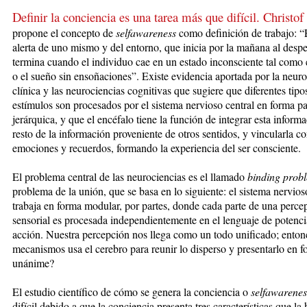
Definir la conciencia es una tarea más que difícil. Christo
propone el
co
ncepto de
selfawareness
como definición de trabajo: “
alerta de uno mismo y del entorno, que inicia por la mañana al despe
termina cuando el individuo cae en un estado inconsciente tal como 
o el sueño sin ensoñaciones”. Existe evidencia aportada por la neuro
clínica y las neurociencias cognitivas que sugiere que diferentes tipo
estímulos son procesados por el sistema nervioso central en forma pa
jerárquica, y que el encéfalo tiene la función de integrar esta inform
resto de la información proveniente de otros sentidos, y vincularla c
emociones y recuerdos, formando la experiencia del ser consciente.
El problema central de las neurociencias es el llamado
binding prob
problema de la unión, que se basa en lo siguiente: el sistema nervios
trabaja en forma modular, por partes, donde cada parte de una perce
sensorial es procesada independientemente en el lenguaje de potenci
acción. Nuestra percepción nos llega como un todo unificado; enton
mecanismos usa el cerebro para reunir lo disperso y presentarlo en 
unánime?
El estudio científico de cómo se genera la conciencia o
selfawarenes
difícil debido a que la conciencia presenta tres características que la