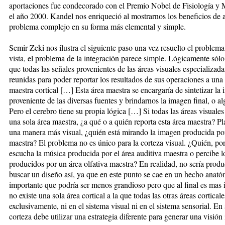
aportaciones fue condecorado con el Premio Nobel de Fisiología y 
el año 2000. Kandel nos enriqueció al mostrarnos los beneficios de 
problema complejo en su forma más elemental y simple.
Semir Zeki nos ilustra el siguiente paso una vez resuelto el problema
vista, el problema de la integración parece simple. Lógicamente sólo
que todas las señales provenientes de las áreas visuales especializada
reunidas para poder reportar los resultados de sus operaciones a una 
maestra cortical […] Esta área maestra se encargaría de sintetizar la
proveniente de las diversas fuentes y brindarnos la imagen final, o a
Pero el cerebro tiene su propia lógica […] Si todas las áreas visuales
una sola área maestra, ¿a qué o a quién reporta esta área maestra? P
una manera más visual, ¿quién está mirando la imagen producida por
maestra? El problema no es único para la corteza visual. ¿Quién, po
escucha la música producida por el área auditiva maestra o percibe l
producidos por un área olfativa maestra? En realidad, no sería produ
buscar un diseño así, ya que en este punto se cae en un hecho anat
importante que podría ser menos grandioso pero que al final es mas 
no existe una sola área cortical a la que todas las otras áreas cortical
exclusivamente, ni en el sistema visual ni en el sistema sensorial. En
corteza debe utilizar una estrategia diferente para generar una visión