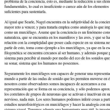
problema de la conciencia, esto es, mediante la reducción a sus ele
fundamentales, lo cual es insuficiente o carece aún de los elementos 
suficientes para sustentarla.
Al igual que Searle, Nagel encuentra en la subjetividad de la concien
mayor reto a vencer, y para tratarla emplea como analogía lo que impl
como un murciélago. Asume que la conciencia es un fenómeno const
naturaleza, que se encuentra en los mamíferos y las aves, y que se ha
relación con la complejidad que posee cada especie en su sistema n
partir de esto, toma como ejemplo a los murciélagos, ya que en la es
filogenética se encuentra cercanos al ser humano, y además porque
sistema para percibir al mundo por medio del eco de los sonidos qu
su sonar, sistema que los humanos no poseemos.
Seguramente los murciélagos son capaces de generar una representa
mundo a partir de las ondas de sonido que les permiten moverse en é
nosotros como observadores somos incapaces de acercarnos a esa
representación que se forma en su conciencia, y sólo podemos apro
los correlatos de grupos de neuronas que se activan e inactivan en s
nervioso, nada más. Los seres humanos podemos inferir cosas a part
estudios neurofisiológicos en murciélagos y hacer la analogía con nu
sistema visual. Tenemos además una herramienta muy útil, la imagin