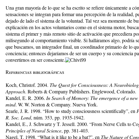
Una gran mayoría de lo que se ha escrito se refiere únicamente a có
sensaciones se integran para formar una percepción de la realidad, p
dejado de lado el sistema de la voluntad. Tal vez sea momento de bu
explicación en los actos voluntarios como en el sistema motor, busca
sistema el primer y más remoto sitio de activación que precediera po
milisegundo al comportamiento visible. Si halláramos algo, podría se
que buscamos, un integrador final, un coordinador primario de lo q
conciencia; entonces dejaríamos de ser un cuerpo y su conciencia pa
convertirnos en ser consciente.
Referencias bibliográficas
Koch, Christof. 2004.
The Quest for Consciousness: A Neurobiolog
Approach
. Roberts & Company Publishers. Englewood, Colorado.
Kandel, E. R. 2006.
In Search of Memory: The emergence of a new 
mind
. W. W. Norton & Company. Nueva York.
Searle, J. R. 1998. “How to study consciousness scientifically”, en
P
R. Soc. Lond
, núm. 353, pp. 1935-1942.
Kandel, E., J. Schwartz y T. Jessell. 2000. “From Nerve Cells to Co
Principles of Neural Science
, pp. 381-403.
Nagel, T. 1998. “What is it like to be a bat?”, en
The Nature of Cons