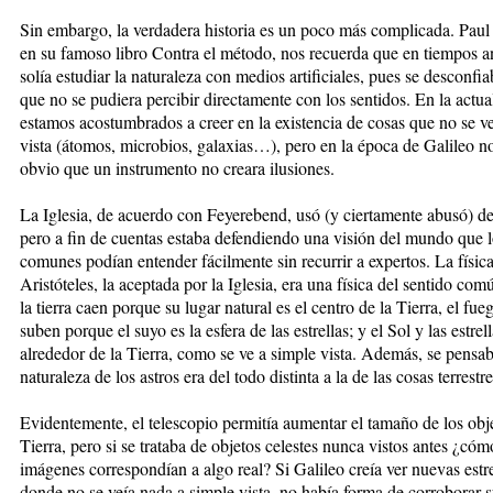
Sin embargo, la verdadera historia es un poco más complicada. Paul
en su famoso libro Contra el mé­todo, nos recuerda que en tiempos a
solía estudiar la naturaleza con medios artificiales, pues se desconfi
que no se pudiera percibir di­rec­tamente con los sentidos. En la actua
estamos acos­tum­bra­dos a creer en la existencia de cosas que no se 
vista (átomos, microbios, galaxias…), pero en la épo­ca de Galileo n
obvio que un instrumento no creara ilusiones.
La Iglesia, de acuerdo con Feyerebend, usó (y cierta­men­te abusó) de
pero a fin de cuentas estaba defen­diendo una visión del mundo que
comunes po­dían entender fácilmente sin recurrir a expertos. La físic
Aristóteles, la aceptada por la Iglesia, era una física del sen­tido com
la tie­rra caen porque su lugar natural es el centro de la Tierra, el fueg
suben porque el suyo es la esfera de las estrellas; y el Sol y las estrel
alrededor de la Tierra, como se ve a simple vista. Ade­más, se pensa
natu­ra­leza de los astros era del ­todo distinta a la de las cosas terrestre
Evidentemente, el teles­co­pio permitía aumentar el ta­ma­ño de los obj
Tie­rra, pero si se trataba de ob­jetos ce­lestes nunca vistos an­tes ¿có­m
imágenes co­rrespondían a algo real? Si Galileo creía ver nuevas es­tre­l
donde no se veía na­da a simple vista, no había for­ma de corroborar s