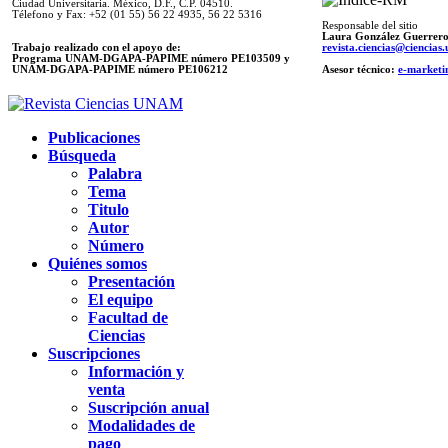
Ciudad Universitaria. México, D.F., C.P. 04510.
Télefono y Fax: +52 (01 55) 56 22 4935, 56 22 5316
Responsable del sitio
Laura González Guerrer
Trabajo realizado con el apoyo de:
revista.ciencias@ciencia
Programa UNAM-DGAPA-PAPIME número PE103509 y
UNAM-DGAPA-PAPIME
número PE106212
Asesor técnico:
e-marketi
Publicaciones
Búsqueda
Palabra
Tema
Titulo
Autor
Número
Quiénes somos
Presentación
El equipo
Facultad de
Ciencias
Suscripciones
Información y
venta
Suscripción anual
Modalidades de
pago