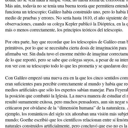
Más aún, todavía no se tenía una buena teoría que permi­tie­ra enten
funciona un te­lescopio; Galileo había cons­truido uno, pero lo había l
medio de pruebas y errores. No sería hasta 1610, el año siguiente de
observaciones, cuando su colega Ke­pler publicó la Dióptrica, en la q
más o me­nos correctamente, los principios teó­ri­cos del telescopio.
Por otra parte, hay que recordar que los telescopios de Galileo eran 
primitivos, por lo que se necesitaba cierta dosis de imaginación pa­ra 
afirmaba ver. Sin duda tuvo el enorme mérito de imaginar correcta
de lo que reportó, pero se sabe que colegas suyos, a pesar de su inter
ron ver con su telescopio todo lo que les prometía y se quedaron de
Con Galileo empezó una nue­va era en la que los cinco sentidos co
eran suficientes para percibir co­rrec­tamente al mundo y había que re
medios artificiales que sólo los expertos sabían manejar. Para Feyera
la posición que comba­tió la Iglesia. La nueva manera de estudiar e
resultó sumamente exitosa, pero muchos pensadores, aun sin negar su
criticaron por olvidarse de la “dimensión humana” de la naturaleza. 
ejemplo, los románticos del siglo xix añoraban una visión más subjet
mundo; Goethe escribió que los cien­tí­ficos relacionan entre sí fenó­
naturales construidos artificialmente, pero concluyó que eso no es la