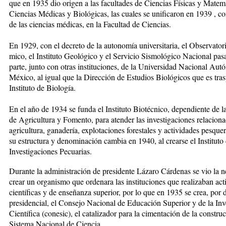
que en 1935 dio ori­gen a las facultades de Ciencias Físicas y Matem
Ciencias Médicas y Biológicas, las cuales se uni­fi­caron en 1939 , c
de las ciencias mé­di­cas, en la Facultad de Ciencias.
En 1929, con el decreto de la autonomía universitaria, el Observator
mi­co, el Instituto Geológico y el Servicio Sismológico Nacional pas
parte, junto con otras instituciones, de la Universidad Nacional Au
México, al igual que la Dirección de Estudios Biológicos que es tra
Instituto de Biología.
En el año de 1934 se funda el Ins­tituto Biotécnico, dependiente de la
de Agricultura y Fomento, para aten­der las investigaciones relaciona
agricultura, ganadería, explotaciones fo­restales y actividades pesque
su es­truc­tura y denominación cambia en 1940, al crearse el Instituto
Investigaciones Pecuarias.
Durante la administración de presidente Lázaro Cárde­nas se vio la 
crear un organismo que ordena­ra las instituciones que realizaban act
científicas y de enseñanza superior, por lo que en 1935 se crea, por d
presidencial, el Consejo Nacional de Educación Su­pe­rior y de la Inv
Científica (conesic), el catali­zador para la cimentación de la constru
Sis­tema Nacional de Ciencia.