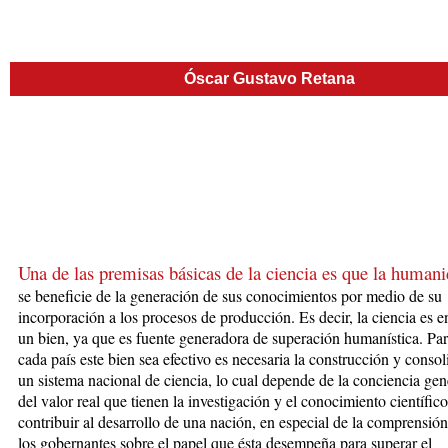
Óscar Gustavo Retana
Una de las premisas básicas de la ciencia es que la huma­ni
se beneficie
de la
generación de sus conocimientos por medio de su
incorporación a los procesos de producción. Es decir, la ciencia es 
un bien, ya que es fuente generadora de superación humanística. Pa
cada país este bien sea efectivo es necesaria la cons­truc­ción y conso
un sistema nacional de ciencia, lo cual depende de la conciencia gen
del va­lor real que tienen la investigación y el conocimiento cien­­tí­fi­c
contribuir al desarrollo de una nación, en especial de la comprensió
los gobernantes sobre el pa­pel que ésta desempeña para superar el