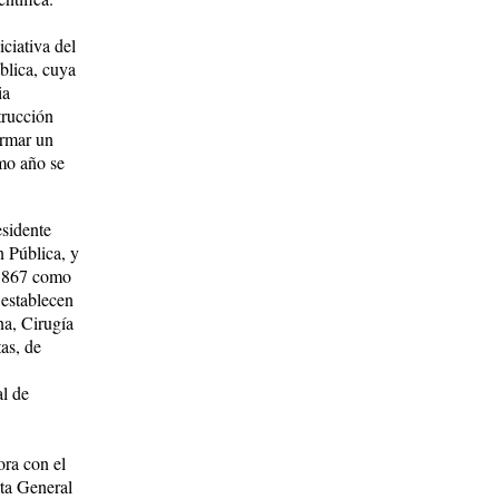
ciativa del
blica, cuya
ia
trucción
ormar un
smo año se
esidente
n Pública, y
 1867 como
 establecen
na, Cirugía
tas, de
al de
ora con el
rta General