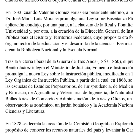
En 1833, cuando Valentín Gómez Farías era presidente interino, a ini
Dr. José María Luis Mora se pro­mul­ga una Ley sobre Enseñanza Pú
aplicación condujo, por una parte, a la clausura de la Real y Pontific
Universidad y, por otra, a la creación de la Dirección Ge­ne­ral de Ins
Pública para el Distrito y Territorios Federales, cuyo propósito era f
órgano rector de la educación y el desarrollo de la ciencias. Ese mi
crean la Biblioteca Nacional y la Escuela Normal.
Tras la victoria liberal de la Guerra de Tres Años (1857-1860), el pr
Benito Juárez integra el Ministerio de Justicia, Fomento e Instrucció
promulga la nue­va Ley sobre la instrucción pública, modificada en
Ley Orgánica de Instrucción Pública, a partir de la cual, en 1868, se
las escuelas de Estudios Pre­pa­ratorios, de Jurisprudencia, de Medici
y Far­ma­cia, de Agricultura y Veterinaria, de Ingeniería, de Na­tu­ra­lis
Bellas Artes, de Comercio y Administración, de Artes y Oficios, un
observatorio astronó­mi­co, un jardín botánico y la Academia Nacion
Ciencias y Li­teratura.
En 1878 se decreta la creación de la Comisión Geográfica Explorad
propósito de co­nocer los recursos na­turales del país y levantar la Ca