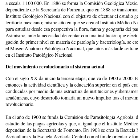
a escala 1:100 000. En 1886 se forma la Comisión Geológica Mexic
dependiente de la Secretaría de Fomento, que en 1888 se transformar
Instituto Geológico Na­cional con el objetivo de efectuar el estudio g
territorio mexicano; mismo año en que se crea el Institu­to Médico N
para estudiar desde esa perspectiva la flo­ra, fauna y geografía del paí
Asimismo, ante la nece­si­dad de contar con una institución que efectua
ga­ción de primer nivel en materia de patología y bacterio­lo­gía, se c
el Museo Anatomo-Patológico Nacional, que años más tarde se tran
en el Instituto Pato­ló­gico Nacional.
Del movimiento revolucionario al sistema actual
Con el siglo XX da inicio la tercera etapa, que va de 1900 a 2000. 
entonces la actividad científica y la educación superior en el país era
conducidas por medio de una es­tructura de instituciones gubernamen
académicas, cuyo desarrollo tomaría un nuevo impulso tras el movim
revolucionario.
En el año de 1900 se funda la Comisión de Parasitología Agrícola, d
estudio de las plagas agrícolas y que, al igual que el Instituto Médico
dependían de la Se­cre­taría de Fomento. En 1908 se crea la Escuela
Agricultura y la Escuela Agrícola Central con el fin de orien­tar y fo