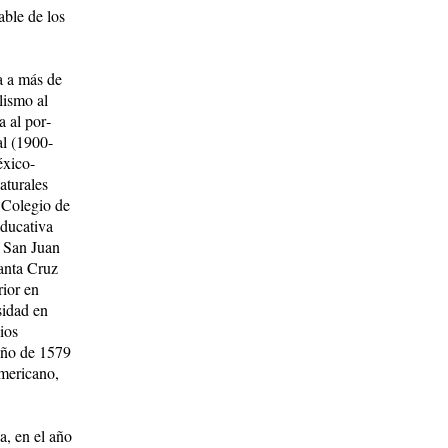
able de los
a a más de
alismo al
 al por­
al (1900-
éxico-
u­ra­les
 Colegio de
educativa
 San Juan
Santa Cruz
rior en
sidad en
ios
año de 1579
americano,
a, en el año