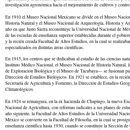
investigación agronómica hacia el mejoramiento de cultivos y contro
En 1910 el Museo Nacional Mexicano se divide en el Mu­seo Nacio
Historia Natural y el Museo Nacional de Arqueología, Historia y An
año en que Justo Sierra reconstituye la Universidad Nacional de Méxi
de las escuelas de enseñanza superior establecidas du­rante el gobier
y la recién creada Facultad de Altos Estudios, en la cual se realizaba
especia­lizados en distintas áreas científicas.
En 1915, los centros que se dedi­ca­ban al estudio de las ciencias nat
Instituto Mé­dico Nacional, el Mu­seo Nacional de Historia Na­tural,
de Ex­ploración Biológica y el Museo de Tacubaya— se fusionan par
Dirección de Es­tudios Biológicos. En 1921 se establece, en la recién
Secretaría de Agricultura y Fomento, la Dirección de Es­tudios Geog
Climatológicos.
En 1924 se reinaugura, en la ex hacienda de Chapingo, la nueva Es
Nacional de Agricultura, con reformas radicales a sus planes de estu
año siguiente, la Facultad de Altos Estudios de la Universidad Naci
México se convierte en la Facultad de Filosofía, en la cual se prosig
enseñanza científica hasta 1930, cuan­do se constituye la Sección de 