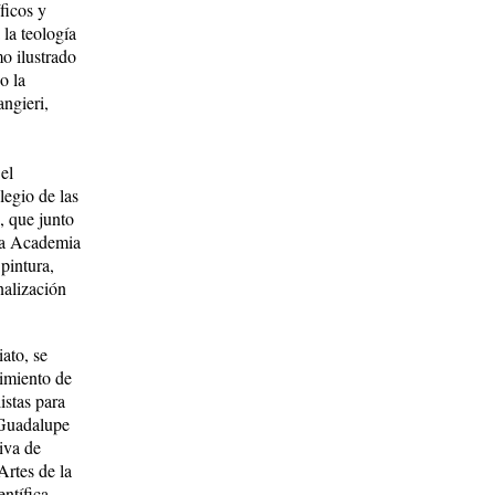
ficos y
la teo­logía
o ilustrado
o la
­gie­ri,
el
legio de las
, que junto
 la Academia
pintura,
onalización
ato, se
vimiento de
istas para
 Guadalupe
iva de
Artes de la
ntífica.