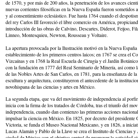
de 1570, y por más de 200 años, la penetración de los avances cientí
nuevas co­rrien­tes filosóficas en la Nueva España fueron sometidos a 
y al consentimiento eclesiástico. Fue hasta 1764 cuando el despotism
del rey Carlos III favoreció el libre comercio en América, propiciand
introduc­ción de las obras de Calvino, Descartes, Diderot, Feijoo, Filan
Linneo, Montesquieu, Newton, Rousseau y Voltaire.
La apertura provocada por la Ilustración motivó en la Nueva España 
establecimiento de los primeros centros laicos; en 1767 se crea el Co
Vizcaínas y en 1768 la Real Escuela de Cirugía y el Jardín Botánico
con la fundación en 1777 del Real Seminario de Minería, así como
de las Nobles Artes de San Carlos, en 1781, para la enseñanza de la 
escultura y arqui­tec­tu­ra, constituyeron el antecedente de la instituci
novohispana de las ciencias y artes en México.
La segunda etapa, que va del movimiento de indepen­den­cia al porfiri
inicia con la firma de los tratados de Córdoba, tras el triunfo del mo
independencia, cuando dan comienzo las primeras acciones nacional
impulsar la ciencia en México. En 1825, por decreto del presidente
Victoria, se funda el Museo Na­cional Mexicano, y en 1826, a iniciat
Lucas Alamán y Pablo de la Llave se crea el Instituto de Ciencias y 
ciudad de México con el objetivo central de promover la actividad cie