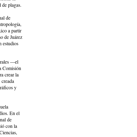
l de plagas.
nal de
tropología,
co a par­tir
no de Juárez
n estudios
urales —el
 la Comisión
a crear la
 crea­da
ráficos y
cuela
dios. En el
onal de
uió con la
Ciencias,