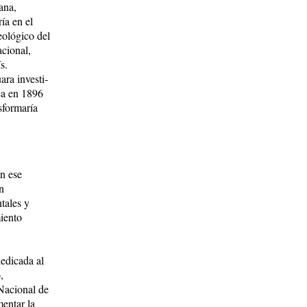
ana,
ía en el
eológico del
acional,
s.
ra inves­ti­
rea en 1896
sformaría
En ese
n
tales y
iento
edicada al
,
 Nacional de
mentar la