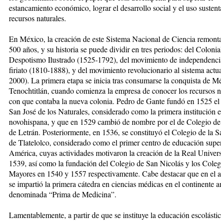
estancamiento eco­nómico, lograr el desarrollo social y el uso sustent
re­cursos naturales.
En México, la creación de este Sistema Nacional de Cien­cia remont
500 años, y su historia se puede di­vi­dir en tres periodos: del Coloni
Despotismo Ilus­trado (1525-1792), del movimiento de independen­cia
firiato (1810-1888), y del movimiento revolucionario al sistema actu
2000). La primera etapa se inicia tras consumarse la conquista de M
Tenochtitlán, cuan­do comienza la empresa de conocer los recursos nat
con que contaba la nueva colonia. Pedro de Gante fun­dó en 1525 el
San José de los Naturales, conside­ra­do como la primera institución 
novohispana, y que en 1529 cambió de nombre por el de Colegio de
de Letrán. Posteriormente, en 1536, se constituyó el Co­le­gio de la 
de Tlatelolco, considerado como el pri­mer centro de educación supe
América, cuyas ac­ti­vidades motivaron la creación de la Real Univer
1539, así como la fundación del Colegio de San Nicolás y los Coleg
Mayores en 1540 y 1557 respectivamente. Cabe destacar que en el 
se impartió la primera cá­te­dra en ciencias médicas en el continente 
deno­minada “Prima de Medicina”.
Lamentablemente, a partir de que se instituye la edu­ca­ción escolástic