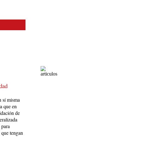
­dad
en sí misma
ra que en
lidación de
eralizada
o para
n que tengan