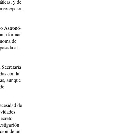
áticas, y de
on excepción
io Astronó­
an a formar
tónoma de
spasada al
 Se­cretaría
das con la
ras, aunque
 de
necesidad de
ividades
e­creto
estigación
cción de un