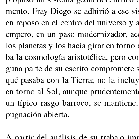
men­to. Fray Die­go se ad­hi­rió a ese sis
en re­po­so en el cen­tro del uni­ver­so y 
em­pe­ro, en un pa­so mo­der­ni­za­dor, acep
los pla­ne­tas y los ha­cía gi­rar en tor­no
ba la cos­mo­lo­gía aris­to­té­li­ca, pe­ro co
gu­na par­te de su es­cri­to com­pro­me­te 
qué pa­sa­ba con la Tie­rra; no la in­clu­y
en tor­no al Sol, aun­que pru­den­te­men­te
un tí­pi­co ras­go ba­rro­co, se man­tie­n
pug­na­ción abier­ta.
A par­tir del aná­li­sis de su tra­ba­jo im