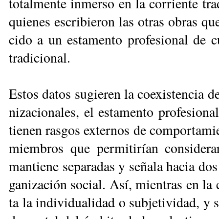
to­tal­men­te in­mer­so en la co­rrien­te tr
quie­nes es­cri­bie­ron las otras obras que 
ci­do a un es­ta­men­to pro­fe­sio­nal de cu
tra­di­cio­nal.
Es­tos da­tos su­gie­ren la coe­xis­ten­cia de
ni­za­cio­na­les, el es­ta­men­to pro­fe­sio­n
tie­nen ras­gos ex­ter­nos de com­por­ta­mie
miem­bros que per­mi­ti­rían con­si­de­rar
man­tie­ne se­pa­ra­das y se­ña­la ha­cia do
ga­ni­za­ción so­cial. Así, mien­tras en la c
ta la in­di­vi­dua­li­dad o sub­je­ti­vi­dad, 