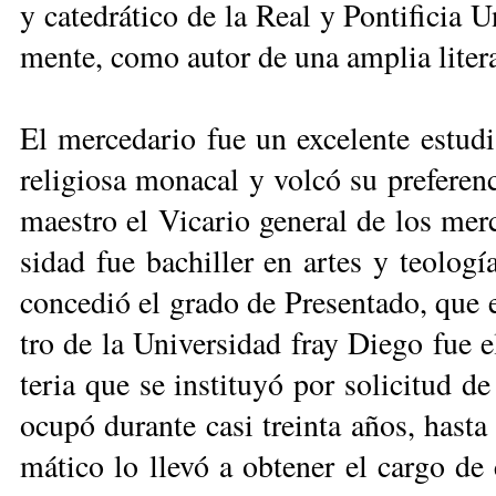
y ca­te­drá­ti­co de la Real y Pon­ti­fi­cia 
men­te, co­mo au­tor de una am­plia li­te­ra­tu
El mer­ce­da­rio fue un ex­ce­len­te es­tu­d
re­li­gio­sa mo­na­cal y vol­có su pre­fe­re
maes­tro el Vi­ca­rio ge­ne­ral de los mer
si­dad fue ba­chi­ller en ar­tes y teo­lo­g
con­ce­dió el gra­do de Pre­sen­ta­do, que e
tro de la Uni­ver­si­dad fray Die­go fue el 
te­ria que se ins­ti­tu­yó por so­li­ci­tud 
ocu­pó du­ran­te ca­si trein­ta años, has­
má­ti­co lo lle­vó a ob­te­ner el car­go de