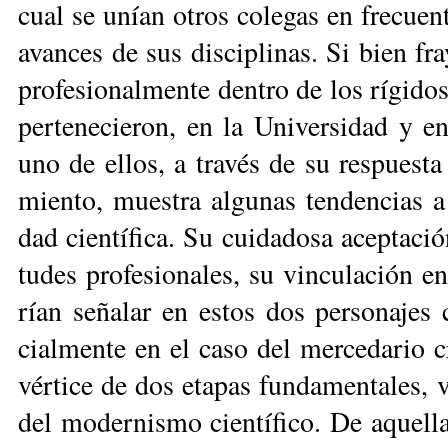
cual se unían otros co­le­gas en fre­cuen­t
avan­ces de sus dis­ci­pli­nas. Si bien fr
pro­fe­sio­nal­men­te den­tro de los rí­gi­d
per­te­ne­cie­ron, en la Uni­ver­si­dad y e
uno de ellos, a tra­vés de su res­pues­ta 
mien­to, mues­tra al­gu­nas ten­den­cias a
dad cien­tí­fi­ca. Su cui­da­do­sa acep­ta­c
tu­des pro­fe­sio­na­les, su vin­cu­la­ción en
rían se­ña­lar en es­tos dos per­so­na­jes c
cial­men­te en el ca­so del mer­ce­da­rio 
vér­ti­ce de dos eta­pas fun­da­men­ta­les, 
del mo­der­nis­mo cien­tí­fi­co. De aque­lla