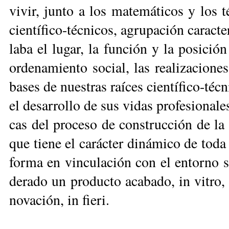
vi­vir, jun­to a los ma­te­má­ti­cos y los 
cien­tí­fi­co-téc­ni­cos, agru­pa­ción ca­rac­t
la­ba el lu­gar, la fun­ción y la po­si­ci
or­de­na­mien­to so­cial, las rea­li­za­cio­ne
ba­ses de nues­tras raí­ces cien­tí­fi­co-téc
el de­sa­rro­llo de sus vi­das pro­fe­sio­na­les
cas del pro­ce­so de cons­truc­ción de la ci
que tie­ne el ca­rác­ter di­ná­mico de to­da
for­ma en vin­cu­la­ción con el en­tor­no 
de­ra­do un pro­duc­to aca­ba­do, in vi­tro,
no­va­ción, in fieri.