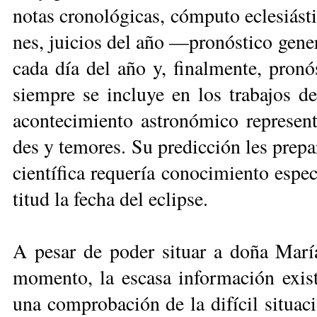
no­tas cro­no­ló­gi­cas, cóm­pu­to ecle­siás­ti
nes, jui­cios del año —pro­nós­ti­co ge­ne­r
ca­da día del año y, fi­nal­men­te, pro­nós
siem­pre se in­clu­ye en los tra­ba­jos de
acon­te­ci­mien­to as­tro­nó­mi­co re­pre­se
des y te­mo­res. Su pre­dic­ción les pre­pa­r
cien­tí­fi­ca re­que­ría co­no­ci­mien­to es­pe
ti­tud la fe­cha del eclip­se.
A pe­sar de po­der si­tuar a do­ña Ma­ría 
mo­men­to, la es­ca­sa in­for­ma­ción exis­t
una com­pro­ba­ción de la di­fí­cil si­tua­