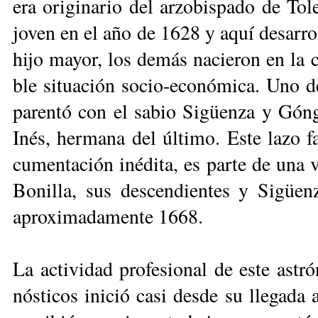
era ori­gi­na­rio del ar­zo­bis­pa­do de To­
jo­ven en el año de 1628 y aquí de­sa­rro­ll
hi­jo ma­yor, los de­más na­cie­ron en la 
ble si­tua­ción so­cio-eco­nó­mi­ca. Uno
pa­ren­tó con el sa­bio Si­güen­za y Gón­
Inés, her­ma­na del úl­ti­mo. Es­te la­zo f
cu­men­ta­ción iné­di­ta, es par­te de una v
Bo­ni­lla, sus des­cen­dien­tes y Si­güe
apro­xi­ma­da­men­te 1668.
La ac­ti­vi­dad pro­fe­sio­nal de es­te as­tr
nós­ti­cos ini­ció ca­si des­de su lle­ga­d