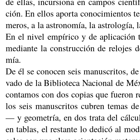
de ellas, in­cur­sio­na en cam­pos cien­tí­f
ción. En ellos apor­ta co­no­ci­mien­tos teó
me­ros, a la as­tro­no­mía, la as­tro­lo­gía, 
En el ni­vel em­pí­ri­co y de apli­ca­ción t
me­dian­te la cons­truc­ción de re­lo­jes de
mía.
De él se co­no­cen seis ma­nus­cri­tos, de
va­do de la Bi­blio­te­ca Na­cio­nal de Mé­x
con­ta­mos con dos co­pias que fue­ron re
los seis ma­nus­cri­tos cu­bren te­mas de 
— y geo­me­tría, en dos tra­ta del cál­cu
en ta­blas, el res­tan­te lo de­di­có al mo­do