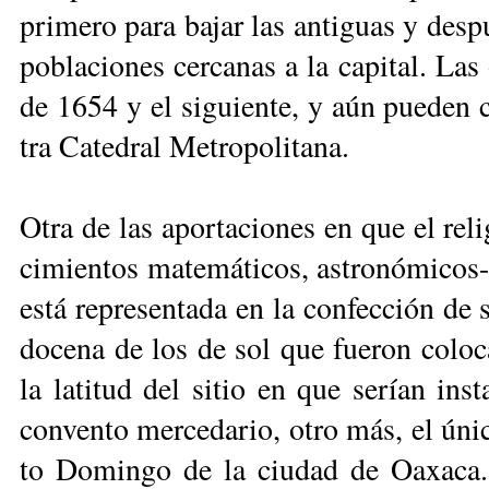
pri­me­ro pa­ra ba­jar las an­ti­guas y des­
po­bla­cio­nes cer­ca­nas a la ca­pi­tal. La
de 1654 y el si­guien­te, y aún pue­den co
tra Ca­te­dral Me­tro­po­li­ta­na.
Otra de las apor­ta­cio­nes en que el re­li­
ci­mien­tos ma­te­má­ti­cos, as­tro­nó­mi­cos-a
es­tá re­pre­sen­ta­da en la con­fec­ción d
do­ce­na de los de sol que fue­ron co­lo­ca
la la­ti­tud del si­tio en que se­rían ins
con­ven­to mer­ce­da­rio, otro más, el úni
to Do­min­go de la ciu­dad de Oa­xa­ca. 