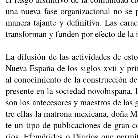
una nue­va fa­se or­ga­ni­za­cio­nal no se
ma­ne­ra ta­jan­te y de­fi­ni­ti­va. Las ca­r
trans­for­man y fun­den por efec­to de la in
La di­fu­sión de las ac­ti­vi­da­des de es­t
Nue­va Es­pa­ña de los si­glos xvii y pr
al co­no­ci­mien­to de la cons­truc­ción de 
pre­sen­te en la so­cie­dad no­vo­his­pa­na
son los an­te­ce­so­res y maes­tros de las g
tre ellas la ma­tro­na me­xi­ca­na, do­ña M
te un ti­po de pu­bli­ca­cio­nes de gran co
rios, Efe­mé­ri­des o Dia­rios que per­mi­t