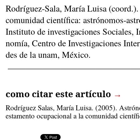
Ro­drí­guez-Sa­la, Ma­ría Lui­sa (coord.). 
co­mu­ni­dad cien­tí­fi­ca: as­tró­no­mos-as­
Ins­ti­tuto de in­ves­ti­ga­cio­nes So­cia­les, 
no­mía, Cen­tro de In­ves­ti­ga­cio­nes In­ter
des de la unam, Mé­xi­co.
______________________________
como citar este artículo
→
Rodríguez Salas, María Luisa
. (2005). Astró
estamento ocupacional a la comunidad científ