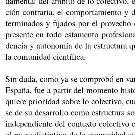
da­men­tal del ám­bi­to de lo co­lec­ti­vo, e
ción con­tra­ria, el com­por­ta­mien­to y
ter­mi­na­dos y fi­ja­dos por el pro­ve­cho c
pre­sen­te en to­do es­ta­men­to pro­fe­sio­
den­cia y au­to­no­mía de la es­truc­tu­ra que
la co­mu­ni­dad cien­tí­fi­ca.
Sin du­da, co­mo ya se com­pro­bó en va­rio
Es­pa­ña, fue a par­tir del mo­men­to his­tó
quie­re prio­ri­dad so­bre lo co­lec­ti­vo, c
se de su de­sa­rro­llo co­mo es­truc­tu­ra s
in­de­pen­dien­te del con­tex­to co­lec­ti­v
el ras­go dis­tin­ti­vo de la co­mu­ni­dad cie