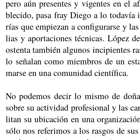
pe­ro aún pre­sen­tes y vi­gen­tes en el af
ble­ci­do, pa­sa fray Die­go a lo to­da­vía 
rías que em­pie­zan a con­fi­gu­rar­se y las
lias y apor­ta­cio­nes téc­ni­cas. Ló­pez d
os­ten­ta tam­bién al­gu­nos in­ci­pien­tes r
lo se­ña­lan co­mo miem­bros de un es­ta­m
mar­se en una co­mu­ni­dad cien­tí­fi­ca.
No po­de­mos de­cir lo mis­mo de do­ña Ma
so­bre su ac­ti­vi­dad pro­fe­sio­nal y las ca­r
li­tan su ubi­ca­ción en una or­ga­ni­za­ció
só­lo nos re­fe­ri­mos a los ras­gos de sus 