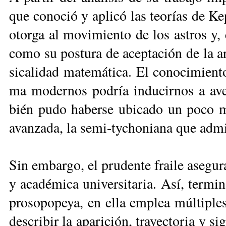
que co­no­ció y apli­có las teo­rías de Ke­p
otor­ga al mo­vi­mien­to de los as­tros y, 
co­mo su pos­tu­­ra de acep­ta­ción de la 
si­ca­li­dad ma­te­má­ti­ca. El co­no­ci­mie
ma mo­der­nos po­dría in­du­cir­nos a ave
bién pu­do ha­ber­se ubi­ca­do un po­co m
avan­za­da, la se­mi-ty­cho­nia­na que ad­mi
Sin em­bar­go, el pru­den­te frai­le ase­gu­ra
y aca­dé­mi­ca uni­ver­si­ta­ria. Así, ter­mi
pro­so­po­pe­ya, en ella em­plea múl­ti­ples
des­cri­bir la apa­ri­ción, tra­yec­to­ria y sig