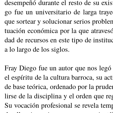
de­sem­pe­ñó du­ran­te el res­to de su exis
go fue un uni­ver­si­ta­rio de lar­ga tra­yec
que sor­tear y so­lu­cio­nar se­rios pro­ble­
tua­ción eco­nó­mi­ca por la que atra­ve­só 
dad de re­cur­sos en es­te ti­po de ins­ti­tu
a lo lar­go de los si­glos.
Fray Die­go fue un au­tor que nos le­gó t
el es­pí­ri­tu de la cul­tu­ra ba­rro­ca, su ac
de ba­se teó­ri­ca, or­de­na­do por la pru­d
lir­se de la dis­ci­pli­na y el or­den que re­gí
Su vo­ca­ción pro­fe­sio­nal se re­ve­la tem­