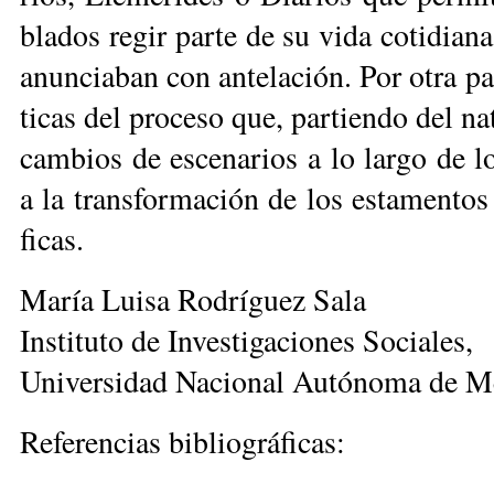
bla­dos re­gir par­te de su vi­da co­ti­dia­n
anun­cia­ban con an­te­la­ción. Por otra par­t
ti­cas del pro­ce­so que, par­tien­do del na­t
cam­bios de es­ce­na­rios a lo lar­go de los
a la trans­for­ma­ción de los es­ta­men­tos 
fi­cas.
Ma­ría Lui­sa Ro­drí­guez Sa­la
Ins­ti­tu­to de In­ves­ti­ga­cio­nes So­cia­les,
Uni­ver­si­dad Na­cio­nal Au­tó­no­ma de Mé
Re­fe­ren­cias bi­blio­grá­fi­cas: