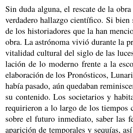
Sin du­da al­gu­na, el res­ca­te de la obr
ver­da­de­ro ha­llaz­go cien­tí­fi­co. Si bien
de los his­to­ria­do­res que la han men­cio
obra. La as­tró­no­ma vi­vió du­ran­te la pr
vi­ta­li­dad cul­tu­ral del si­glo de las lu­
la­ción de lo mo­der­no fren­te a la es­co­l
ela­bo­ra­ción de los Pro­nós­ti­cos, Lu­na­r
ha­bía pa­sa­do, aún que­da­ban re­mi­nis­ce
su con­te­ni­do. Los so­cie­ta­rios y ha­bi­
re­qui­rie­ron a lo lar­go de los tiem­pos c
so­bre el fu­tu­ro in­me­dia­to, sa­ber las fe
apa­ri­ción de tem­po­ra­les y se­quías, así