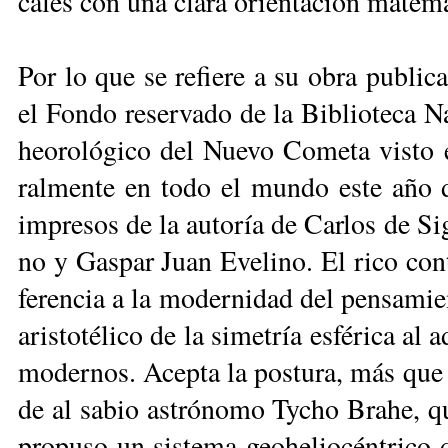
ca­les con una cla­ra orien­ta­ción ma­te­má­
Por lo que se re­fie­re a su obra pu­bli­ca
el Fon­do re­ser­va­do de la Bi­blio­te­ca N
heo­ro­ló­gi­co del Nue­vo Co­me­ta vis­to 
ral­men­te en to­do el mun­do es­te año
im­pre­sos de la au­to­ría de Car­los de Si
no y Gas­par Juan Eve­li­no. El ri­co con­t
fe­ren­cia a la mo­der­ni­dad del pen­sa­m
aris­to­té­li­co de la si­me­tría es­fé­ri­ca al
mo­der­nos. Acep­ta la pos­tu­ra, más que co
de al sa­bio as­tró­no­mo Ty­cho Bra­he, q
pro­pu­so un sis­te­ma geo­he­lio­cén­tri­co