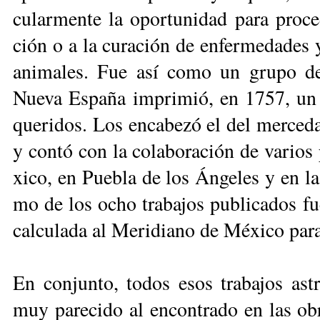
cu­lar­men­te la opor­tu­ni­dad pa­ra pro­c
ción o a la cu­ra­ción de en­fer­me­da­des 
ani­ma­les. Fue así co­mo un gru­po de as
Nue­va Es­pa­ña im­pri­mió, en 1757, un c
que­ri­dos. Los en­ca­be­zó el del mer­ce­
y con­tó con la co­la­bo­ra­ción de va­rios 
xi­co, en Pue­bla de los Án­ge­les y en la 
mo de los ocho tra­ba­jos pu­bli­ca­dos fu
cal­cu­la­da al Me­ri­dia­no de Mé­xi­co pa
En con­jun­to, to­dos esos tra­ba­jos as­tr
muy pa­re­ci­do al en­con­tra­do en las obra