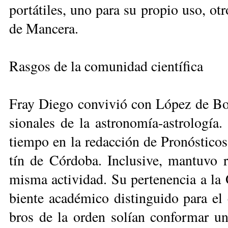
por­tá­ti­les, uno pa­ra su pro­pio uso, otr
de Man­ce­ra.
Rasgos de la comunidad científica
Fray Die­go con­vi­vió con Ló­pez de Bo­n
sio­na­les de la as­tro­no­mía-as­tro­lo­g
tiem­po en la re­dac­ción de Pro­nós­ti­co
tín de Cór­do­ba. In­clu­si­ve, man­tu­vo 
mis­ma ac­ti­vi­dad. Su per­te­nen­cia a la
bien­te aca­dé­mi­co dis­tin­gui­do pa­ra el
bros de la or­den so­lían con­for­mar un nú