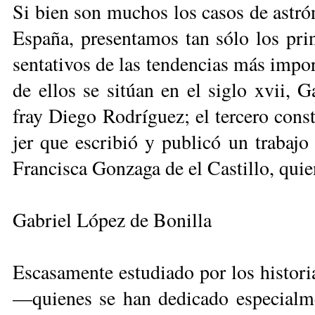
Si bien son mu­chos los ca­sos de as­tró­n
Es­pa­ña, pre­sen­ta­mos tan sólo los prin­c
sen­ta­ti­vos de las ten­den­cias más im­por
de ellos se si­túan en el si­glo xvii, Ga
fray Die­go Ro­drí­guez; el ter­ce­ro cons­
jer que es­cri­bió y pu­bli­có un tra­ba­jo d
Fran­cis­ca Gon­za­ga de el Cas­ti­llo, quie
Gabriel López de Bonilla
Es­ca­sa­men­te es­tu­dia­do por los his­to­ri
—quie­nes se han de­di­ca­do es­pe­cial­me