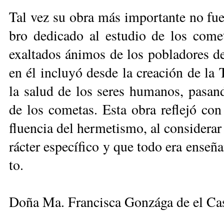
Tal vez su obra más im­por­tan­te no fue­ron
bro de­di­ca­do al es­tu­dio de los co­me­
exal­ta­dos áni­mos de los po­bla­do­res 
en él in­clu­yó des­de la crea­ción de la T
la sa­lud de los se­res hu­ma­nos, pa­san
de los co­me­tas. Es­ta obra re­fle­jó con
fluen­cia del her­me­tis­mo, al con­si­de­ra
rác­ter es­pe­cí­fi­co y que to­do era en­se­
to.
Doña Ma. Francisca Gonzága de el Cas