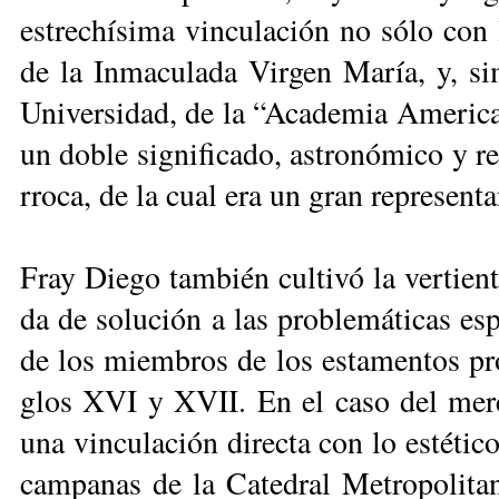
es­tre­chí­si­ma vin­cu­la­ción no só­lo con
de la In­ma­cu­la­da Vir­gen Ma­ría, y, si­
Uni­ver­si­dad, de la “Aca­de­mia Ame­ri­ca­
un do­ble sig­ni­fi­ca­do, as­tro­nó­mi­co y r
rro­ca, de la cual era un gran re­pre­sen­ta
Fray Die­go tam­bién cul­ti­vó la ver­tien­t
da de so­lu­ción a las pro­ble­má­ti­cas es­
de los miem­bros de los es­ta­men­tos pro­
glos XVI y XVII. En el ca­so del mer­ce­d
una vin­cu­la­ción di­rec­ta con lo es­té­ti­
cam­pa­nas de la Ca­te­dral Me­tro­po­li­ta