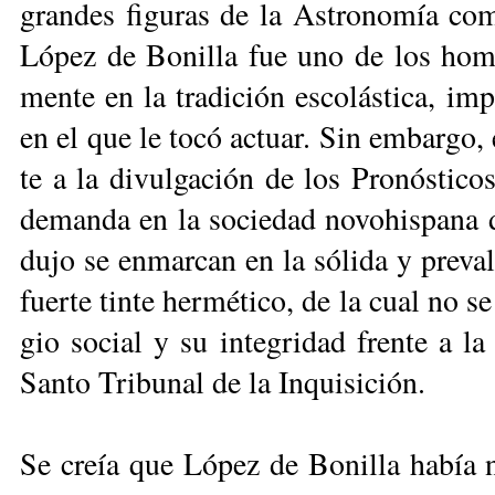
gran­des fi­gu­ras de la As­tro­no­mía c
Ló­pez de Bo­ni­lla fue uno de los hom­b
men­te en la tra­di­ción es­co­lás­ti­ca, im­
en el que le to­có ac­tuar. Sin em­bar­go
te a la di­vul­ga­ción de los Pro­nós­ti­co
de­man­da en la so­cie­dad no­vo­his­pa­
du­jo se en­mar­can en la só­li­da y pre­va­l
fuer­te tin­te her­mé­ti­co, de la cual no s
gio so­cial y su in­te­gri­dad fren­te a la 
San­to Tri­bu­nal de la In­qui­si­ción.
Se creía que Ló­pez de Bo­ni­lla ha­bía n