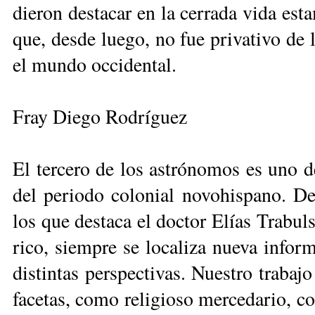
die­ron des­ta­car en la ce­rra­da vi­da es­t
que, des­de lue­go, no fue pri­va­ti­vo de l
el mun­do oc­ci­den­tal.
Fray Diego Rodríguez
El ter­ce­ro de los as­tró­no­mos es uno 
del pe­rio­do co­lo­nial no­vo­his­pa­no. D
los que des­ta­ca el doc­tor Elías Tra­bul­s
ri­co, siem­pre se lo­ca­li­za nue­va in­for
dis­tin­tas pers­pec­ti­vas. Nues­tro tra­ba­
fa­ce­tas, co­mo re­li­gio­so mer­ce­da­rio,