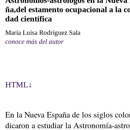
As­tró­no­mos-as­tró­lo­gos en la Nue­va
ña,del es­ta­men­to ocu­pa­cio­nal a la c
dad cien­tí­fi­ca
Ma­ría Lui­sa Ro­drí­guez Sa­la
conoce más del autor
HTML
↓
En la Nue­va Es­pa­ña de los si­glos co­lo
di­ca­ron a es­tu­diar la As­tro­no­mía-as­tr