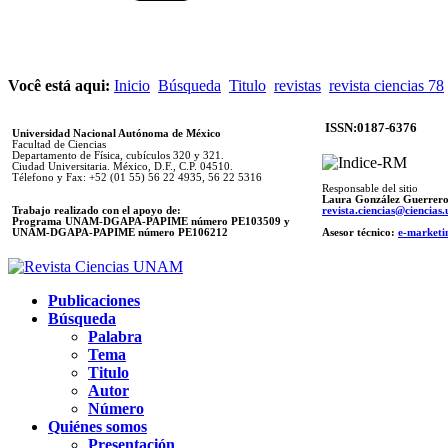
Você está aqui:
Inicio
Búsqueda
Titulo
revistas
revista ciencias 78
ISSN:0187-6376
Universidad Nacional Autónoma de México
Facultad de Ciencias
Departamento de Física, cubículos 320 y 321.
Ciudad Universitaria. México, D.F., C.P. 04510.
Télefono y Fax: +52 (01 55) 56 22 4935, 56 22 5316
Responsable del sitio
Laura González Guerrer
Trabajo realizado con el apoyo de:
revista.ciencias@ciencia
Programa UNAM-DGAPA-PAPIME número PE103509 y
UNAM-DGAPA-PAPIME
número PE106212
Asesor técnico:
e-marketi
Publicaciones
Búsqueda
Palabra
Tema
Titulo
Autor
Número
Quiénes somos
Presentación