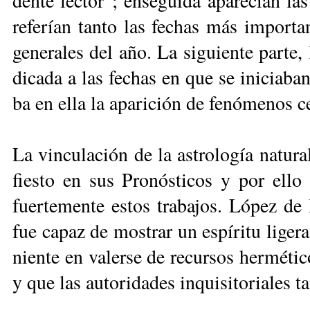
den­te lec­tor”; en­se­gui­da apa­re­cían la
re­fe­rían tan­to las fe­chas más im­por­tan­
ge­ne­ra­les del año. La si­guien­te par­te,
di­ca­da a las fe­chas en que se ini­cia­ban 
ba en ella la apa­ri­ción de fe­nó­me­nos ce­
La vin­cu­la­ción de la as­tro­lo­gía na­tu­
fies­to en sus Pro­nós­ti­cos y por ello los
fuer­te­men­te es­tos tra­ba­jos. Ló­pez de 
fue ca­paz de mos­trar un es­pí­ri­tu li­ge­r
nien­te en va­ler­se de re­cur­sos her­mé­ti
y que las au­to­ri­da­des in­qui­si­to­ria­les t