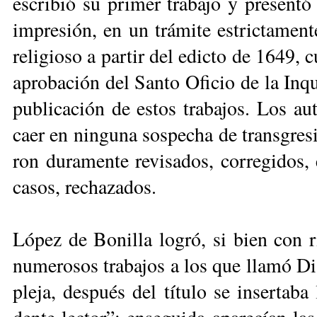
es­cri­bió su pri­mer tra­ba­jo y pre­sen­tó
im­pre­sión, en un trá­mi­te es­tric­ta­men­
re­li­gio­so a par­tir del edic­to de 1649, 
apro­ba­ción del San­to Ofi­cio de la In­qui
pu­bli­ca­ción de es­tos tra­ba­jos. Los au­
caer en nin­gu­na sos­pe­cha de trans­gre­si
ron du­ra­men­te re­vi­sa­dos, co­rre­gi­do
ca­sos, re­cha­za­dos.
Ló­pez de Bo­ni­lla lo­gró, si bien con ri­
nu­me­ro­sos tra­ba­jos a los que lla­mó Di
ple­ja, des­pués del tí­tu­lo se in­ser­ta­b