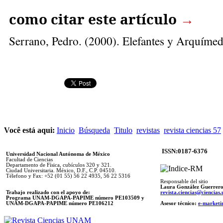
como citar este artículo
→
Serrano, Pedro
. (2000). Elefantes y Arquíme
Você está aqui:
Inicio
Búsqueda
Titulo
revistas
revista ciencias 57
ISSN:0187-6376
Universidad Nacional Autónoma de México
Facultad de Ciencias
Departamento de Física, cubículos 320 y 321.
Ciudad Universitaria. México, D.F., C.P. 04510.
Télefono y Fax: +52 (01 55) 56 22 4935, 56 22 5316
Responsable del sitio
Laura González Guerrer
Trabajo realizado con el apoyo de:
revista.ciencias@ciencia
Programa UNAM-DGAPA-PAPIME número PE103509 y
UNAM-DGAPA-PAPIME
número PE106212
Asesor técnico:
e-marketi