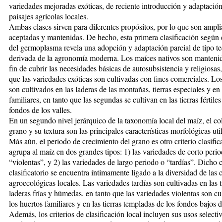
variedades mejoradas exóticas, de reciente introducción y adaptación
paisajes agrícolas locales.
Ambas clases sirven para diferentes propósitos, por lo que son ampl
aceptadas y mantenidas. De hecho, esta primera clasificación según 
del germoplasma revela una adopción y adaptación parcial de tipo t
derivada de la agronomía moderna. Los maíces nativos son mantenid
fin de cubrir las necesidades básicas de autosubsistencia y religiosas,
que las variedades exóticas son cultivadas con fines comerciales. Lo
son cultivados en las laderas de las montañas, tierras especiales y en
familiares, en tanto que las segundas se cultivan en las tierras fértiles
fondos de los valles.
En un segundo nivel jerárquico de la taxonomía local del maíz, el co
grano y su textura son las principales características morfológicas uti
Más aún, el periodo de crecimiento del grano es otro criterio clasific
agrupa al maíz en dos grandes tipos: 1) las variedades de corto peri
“violentas”, y 2) las variedades de largo periodo o “tardías”. Dicho c
clasificatorio se encuentra íntimamente ligado a la diversidad de las
agroecológicas locales. Las variedades tardías son cultivadas en las t
laderas frías y húmedas, en tanto que las variedades violentas son cu
los huertos familiares y en las tierras templadas de los fondos bajos d
Además, los criterios de clasificación local incluyen sus usos selecti