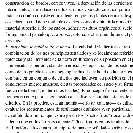
construcción de bordos, cercos vivos, la desviación de las corrientes
intermitentes, la nivelación de los terrenos y su estercolación perma
práctica común consiste en mantener en pie las plantas de maíz desp
cosechas, lo cual tiene múltiples efectos, como disminuir la remoció
material superficial de los suelos, adherir residuos orgánicos al suel
forraje para el ganado que, a su vez, estercola el terreno durante el p
descanso.
El principio de calidad de la tierra
. La calidad de la tierra es el resu
combinación de los tres principios señalados y es localmente referid
potencial y las limitantes de la tierra en función de su posición en el 
la intensidad y periodicidad de la erosión y deposición de los sedime
como de las prácticas de manejo aplicadas. La calidad de la tierra es
con base en un conjunto de criterios que incluyen: su posición en el 
condiciones microclimáticas, ciertas propiedades del suelo y su fertil
fuerza de la tierra”, en términos locales). El concepto frío-caliente se 
frecuentemente para hacer alusión a las diversas combinaciones de d
criterios. En la práctica, esta antinomia —frío
vs.
caliente— es utiliz
evaluar los requerimientos de fertilizantes químicos y, en particular, 
de sulfato de amonio, que es mayor en los “suelos fríos” (localizados
laderas) que en los “suelos calientes” (localizados en los fondos de lo
En función de los cuatro principios de manejo señalados arriba, y co