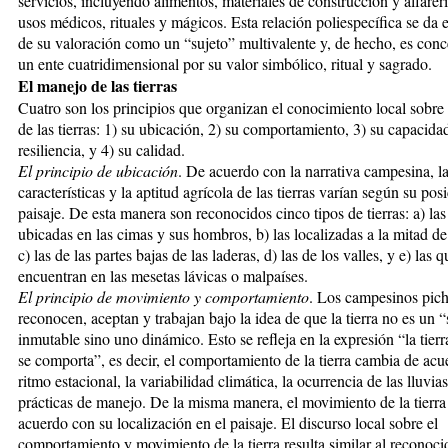
servicios, incluyendo alimentos, materiales de construcción y alfarer
usos médicos, rituales y mágicos. Esta relación poliespecífica se da 
de su valoración como un “sujeto” multivalente y, de hecho, es co
un ente cuatridimensional por su valor simbólico, ritual y sagrado.
El manejo de las tierras
Cuatro son los principios que organizan el conocimiento local sobre
de las tierras: 1) su ubicación, 2) su comportamiento, 3) su capacida
resiliencia, y 4) su calidad.
El principio de ubicación
. De acuerdo con la narrativa campesina, l
características y la aptitud agrícola de las tierras varían según su pos
paisaje. De esta manera son reconocidos cinco tipos de tierras: a) las 
ubicadas en las cimas y sus hombros, b) las localizadas a la mitad de 
c) las de las partes bajas de las laderas, d) las de los valles, y e) las q
encuentran en las mesetas lávicas o malpaíses.
El principio de movimiento y comportamiento
. Los campesinos pic
reconocen, aceptan y trabajan bajo la idea de que la tierra no es un “
inmutable sino uno dinámico. Esto se refleja en la expresión “la tierr
se comporta”, es decir, el comportamiento de la tierra cambia de acu
ritmo estacional, la variabilidad climá­tica, la ocurrencia de las lluvias
prácticas de manejo. De la misma manera, el movimiento de la tierra
acuerdo con su localización en el paisaje. El discurso local sobre el
comportamiento y movimiento de la tierra resulta similar al reconoci