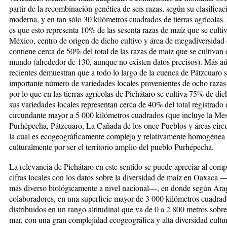
partir de la recombinación genética de seis razas, según su clasificac
moderna, y en tan sólo 30 kilómetros cuadrados de tierras agrícolas.
es que esto representa 10% de las sesenta razas de maíz que se culti
México, centro de origen de dicho cultivo y área de megadiversidad
contiene cerca de 50% del total de las razas de maíz que se cultivan 
mundo (alrededor de 130, aunque no existen datos precisos). Más aú
recientes demuestran que a todo lo largo de la cuenca de Pátzcuaro s
importante número de variedades locales provenientes de ocho razas
por lo que en las tierras agrícolas de Pichátaro se cultiva 75% de dic
sus variedades locales representan cerca de 40% del total registrado 
circundante mayor a 5 000 kilómetros cuadrados (que incluye la Me
Purhépecha, Pátzcuaro, La Cañada de los once Pueblos y áreas circ
la cual es ecogeográficamente compleja y relativamente homogénea
culturalmente por ser el territorio amplio del pueblo Purhépecha.
La relevancia de Pichátaro en este sentido se puede apreciar al comp
cifras locales con los datos sobre la diversidad de maíz en Oaxaca 
más diverso bioló­gicamente a nivel nacional—, en donde según Ara
colaboradores, en una superficie mayor de 3 000 kiló­metros cuadrad
distribuidos en un rango altitudinal que va de 0 a 2 800 metros sobre 
mar, con una gran complejidad ecogeográfica y alta diversidad cultur