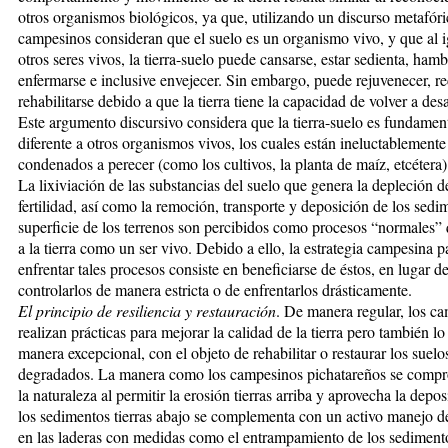
otros organismos bioló­gicos, ya que, utilizando un discurso metafóri
campesinos consideran que el suelo es un organismo vivo, y que al 
otros seres vivos, la tierra-suelo puede cansarse, estar sedienta, hamb
enfermarse e inclusive envejecer. Sin embargo, puede rejuvenecer, r
rehabilitarse debido a que la tierra tiene la capacidad de volver a desa
Este argumento discursivo considera que la tierra-suelo es fundame
diferente a otros organismos vivos, los cuales están ineluctablemente
condenados a perecer (como los cultivos, la planta de maíz, etcétera)
La lixiviación de las substancias del suelo que genera la depleción d
fertilidad, así como la remoción, transporte y deposición de los sedi
superficie de los terrenos son percibidos como procesos “normales” 
a la tierra como un ser vivo. Debido a ello, la estrategia campesina p
enfrentar tales procesos consiste en beneficiarse de éstos, en lugar de
controlarlos de manera estricta o de enfrentarlos drásticamente.
El principio de resiliencia y restauración
. De manera regular, los c
realizan prácticas para mejorar la calidad de la tierra pero también l
manera excepcional, con el objeto de rehabilitar o restaurar los suel
degradados. La manera como los campesinos pichatareños se comp
la naturaleza al permitir la erosión tierras arriba y aprovecha la depo
los sedimentos tierras abajo se complementa con un activo manejo de 
en las laderas con medidas como el entrampamiento de los sedimento