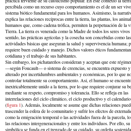
práctica ferviente de su catolicismo popular. En este contexto la tierr
percibida como un recurso cuyo comportamiento es el de un ser vivo
sistema biótico fundamental para los humanos. Asimismo, la narrativ
explica las relaciones recíprocas entre la tierra, las plantas, los anima
humanos que, como cadena trófica, permiten la perpetuación de la vi
Tierra. La tierra es venerada como la Madre de todos los seres vivos 
sentido, las prácticas agrícolas y la cosecha son concebidas como las
actividades básicas que aseguran la salud y supervivencia humana; p
requiere buen cuidado y manejo. Dichos valores éticos fundamentan
cotidiana y el trabajo de sus habitantes.
Sin embargo, los pichatareños consideran y aceptan que este régime
—según Foucault— o sistema de creencias, se encuentra expuesto y
alterado por incertidumbres ambientales y económicas, por lo que no
controlar totalmente su comportamiento. Así, el humano se encuentr
inextricablemente unido a la tierra, por lo que requiere conjurar su 
mediante su respeto, compromiso y tolerancia. Ello se refleja en las
interrelaciones del ciclo climático, el ciclo productivo y el calendario 
(
figura 1
). Además, localmente se asume que dichas relaciones pue
trascender la esfera de lo comunitario y sufrir los efectos de externali
como la emigración temporal o las actividades fuera de la parcela, lo
las relaciones intergeneracionales y entre los individuos. Por ello, s
simbó­lica se funda en el trenzado de su cuidado, su ordeña sostenida