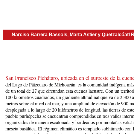
Narciso Barrera Bassols, Marta Astier y Quetzalcóatl 
San Francisco Pichátaro, ubicada en el suroeste de la cuen
del Lago de Pátzcuaro
de Michoacán, es la comunidad indígena má
de un total de 27 que circundan esta cuenca lacustre. Con un territor
100 kiló­metros cuadrados, un gradiente altitudinal que va de 2 300 
metros sobre el nivel del mar, y una amplitud de elevación de 900 m
desplegada a lo largo de 20 kilómetros de longitud, las tierras de est
pueblo purhépecha se encuentran comprendidas en tres valles inter
organizados de manera escalonada y bordeados por montañas volcán
meseta basáltica. El régimen climá­tico es templado subhúmedo con l