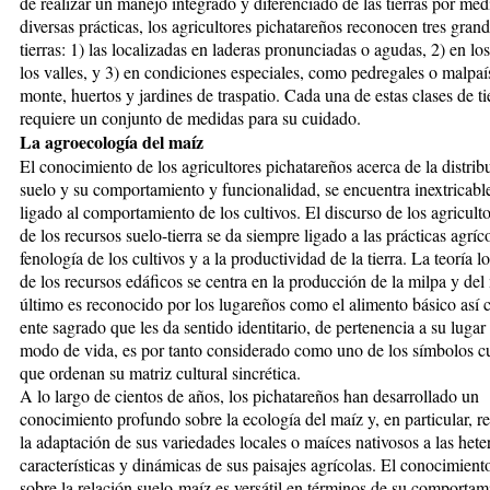
de realizar un manejo integrado y diferenciado de las tierras por med
diversas prácticas, los agricultores pichatareños reconocen tres grand
tierras: 1) las localizadas en laderas pronunciadas o agudas, 2) en lo
los valles, y 3) en condiciones especiales, como pedregales o malpaí
monte, huertos y jardines de traspatio. Cada una de estas clases de ti
requiere un conjunto de medidas para su cuidado.
La agroecología del maíz
El conocimiento de los agricultores pichatareños acerca de la distrib
suelo y su comportamiento y funcionalidad, se encuentra inextricab
ligado al comportamiento de los cultivos. El discurso de los agricult
de los recursos suelo-tierra se da siempre ligado a las prácticas agríco
fenología de los cultivos y a la productividad de la tierra. La teoría l
de los recursos edá­ficos se centra en la producción de la milpa y del
último es reconocido por los lugareños como el alimento básico así
ente sagrado que les da sentido identitario, de pertenencia a su lugar
modo de vida, es por tanto considerado como uno de los símbolos cu
que ordenan su matriz cultural sincrética.
A lo largo de cientos de años, los pichatareños han desarrollado un
conocimiento profundo sobre la ecología del maíz y, en particular, r
la adaptación de sus variedades locales o maíces nativosos a las het
características y dinámicas de sus paisajes agrícolas. El conocimient
sobre la relación suelo-maíz es versátil en términos de su comporta