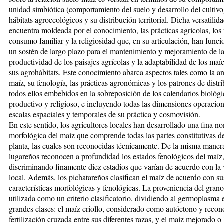
unidad simbiótica (comportamiento del suelo y desarrollo del cultivo
hábitats agroecológicos y su distribución territorial. Dicha versatilid
encuentra moldeada por el conocimiento, las prácticas agrícolas, lo
consumo familiar y la religiosidad que, en su articulación, han fun
un sostén de largo plazo para el mantenimiento y mejoramiento de l
productividad de los paisajes agrícolas y la adaptabilidad de los maíc
sus agrohábitats. Este conocimiento abarca aspectos tales como la a
maíz, su fenología, las prácticas agronómicas y los patrones de distr
todos ellos embebidos en la sobreposición de los calendarios biológi
productivo y religioso, e incluyendo todas las dimensiones operacion
escalas espaciales y temporales de su práctica y cosmovisión.
En este sentido, los agricultores locales han desarrollado una fina n
morfológica del maíz que comprende todas las partes constitutivas d
planta, las cuales son reconocidas técnicamente. De la misma manera
lugareños reconocen a profundidad los estados fenológicos del maíz
discriminando finamente diez estadios que varían de acuerdo con la
local. Además, los pichatareños clasifican el maíz de acuerdo con su
características morfológicas y fenológicas. La proveniencia del grano
utilizada como un criterio clasificatorio, dividiendo al germoplasma 
grandes clases: el maíz criollo, considerado como autóctono y recon
fertilización cruzada entre sus diferentes razas, y el maíz mejorado o 