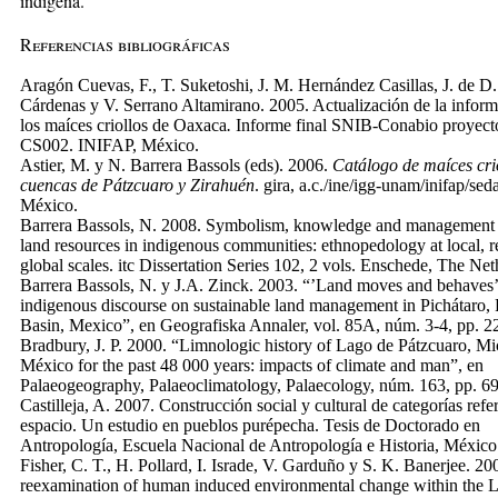
indígena.
Referencias bibliográficas
Aragón Cuevas, F., T. Suketoshi, J. M. Hernández Casillas, J. de D
Cárdenas y V. Serrano Altamirano. 2005. Actualización de la infor
los maíces criollos de Oaxaca
.
Informe final SNIB-Conabio proyect
CS002. INIFAP, México.
Astier, M. y N. Barrera Bassols (eds). 2006.
Catálogo
de maíces crio
cuencas de Pátzcuaro y Zirahuén
. gira, a.c./ine/igg-unam/inifap/sed
México.
Barrera Bassols, N. 2008. Symbolism, knowledge and management o
land resources in indigenous communities: ethnopedology at local, r
global scales. itc Dissertation Series 102, 2 vols. Enschede, The Net
Barrera Bassols, N. y J.A. Zinck. 2003. “’Land moves and behaves’
indigenous discourse on sustainable land management in Pichátaro,
Basin, Mexico”, en Geografiska Annaler, vol. 85A, núm. 3-4, pp. 2
Bradbury, J. P. 2000. “Limnologic history of Lago de Pátzcuaro, M
México for the past 48 000 years: impacts of climate and man”, en
Palaeogeography, Palaeoclimatology, Palaecology, núm. 163, pp. 69
Castilleja, A. 2007. Construcción social y cultural de categorías refer
espacio. Un estudio en pueblos purépecha. Tesis de Doctorado en
Antropología, Escuela Nacional de Antropología e Historia, México
Fisher, C. T., H. Pollard, I. Israde, V. Garduño y S. K. Banerjee. 20
reexamination of human induced environmental change within the L