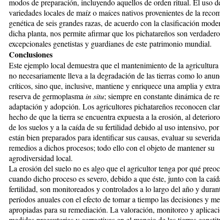
modos de preparación, incluyendo aquellos de orden ritual. El uso d
variedades locales de maíz o maíces nativos provenientes de la reco
genética de seis grandes razas, de acuerdo con la clasificación mode
dicha planta, nos permite afirmar que los pichatareños son verdadero
excepcionales genetistas y guardianes de este patrimonio mundial.
Conclusiones
Este ejemplo local demuestra que el mantenimiento de la agricultura 
no necesariamente lleva a la degradación de las tierras como lo anun
críticos, sino que, inclusive, mantiene y enriquece una amplia y extr
reserva de germoplasma
in situ
; siempre en constante dinámica de r
adaptación y adopción. Los agricultores pichatareños reconocen cla
hecho de que la tierra se encuentra expuesta a la erosión, al deterioro
de los suelos y a la caída de su fertilidad debido al uso intensivo, por
están bien preparados para identificar sus causas, evaluar su severida
remedios a dichos procesos; todo ello con el objeto de mantener su
agrodiversidad local.
La erosión del suelo no es algo que el agricultor tenga por qué preo
cuando dicho proceso es severo, debido a que éste, junto con la caíd
fertilidad, son monitoreados y controlados a lo largo del año y duran
períodos anuales con el efecto de tomar a tiempo las decisiones y m
apropiadas para su remediación. La valoración, monitoreo y aplicac
medidas precautorias y correctivas en el manejo de las tierras consti