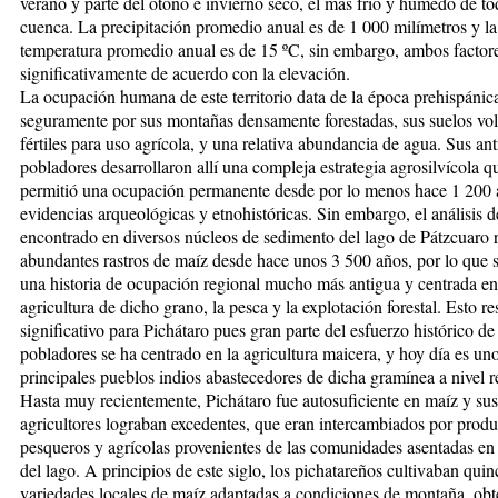
verano y parte del otoño e invierno seco, el más frío y húmedo de to
cuenca. La precipitación promedio anual es de 1 000 milímetros y la
temperatura promedio anual es de 15 ºC, sin embargo, ambos factore
significativamente de acuerdo con la elevación.
La ocupación humana de este territorio data de la época prehispánic
seguramente por sus montañas densamente forestadas, sus suelos vol
fértiles para uso agrícola, y una relativa abundancia de agua. Sus an
pobladores desarrollaron allí una compleja estrategia agrosilvícola q
permitió una ocupación permanente desde por lo menos hace 1 200 
evidencias arqueológicas y etnohistóricas. Sin embargo, el análisis 
encontrado en diversos núcleos de sedimento del lago de Pátzcuaro r
abundantes rastros de maíz desde hace unos 3 500 años, por lo que 
una historia de ocupación regional mucho más antigua y centrada en
agricultura de dicho grano, la pesca y la explotación forestal. Esto re
significativo para Pichátaro pues gran parte del esfuerzo histórico de
pobladores se ha centrado en la agricultura maicera, y hoy día es uno
principales pueblos indios abastecedores de dicha gramínea a nivel r
Hasta muy recientemente, Pichátaro fue autosuficiente en maíz y sus
agricultores lograban excedentes, que eran intercambiados por produ
pesqueros y agrícolas provenientes de las comunidades asentadas en 
del lago. A principios de este siglo, los pichatareños cultivaban quin
variedades locales de maíz adaptadas a condiciones de montaña, obt