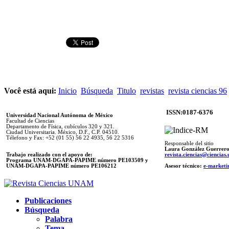
Você está aqui:
Inicio
Búsqueda
Titulo
revistas
revista ciencias 96
ISSN:0187-6376
Universidad Nacional Autónoma de México
Facultad de Ciencias
Departamento de Física, cubículos 320 y 321.
Ciudad Universitaria. México, D.F., C.P. 04510.
Télefono y Fax: +52 (01 55) 56 22 4935, 56 22 5316
Responsable del sitio
Laura González Guerrer
Trabajo realizado con el apoyo de:
revista.ciencias@ciencia
Programa UNAM-DGAPA-PAPIME número PE103509 y
UNAM-DGAPA-PAPIME
número PE106212
Asesor técnico:
e-marketi
Publicaciones
Búsqueda
Palabra
Tema