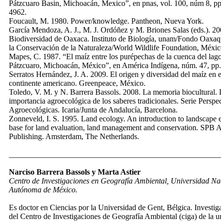
Pátzcuaro Basin, Michoacán, Mexico”, en pnas, vol. 100, núm 8, pp
4962.
Foucault, M. 1980. Power/knowledge. Pantheon, Nueva York.
García Mendoza, A. J., M. J. Ordóñez y M. Briones Salas (eds.). 20
Biodiversidad de Oaxaca. Instituto de Biología, unam/Fondo Oaxa
la Conservación de la Naturaleza/World Wildlife Foundation, Méxic
Mapes, C. 1987. “El maíz entre los purépechas de la cuenca del lag
Pátzcuaro, Michoacán, México”, en América Indígena, núm. 47, pp
Serratos Hernández, J. A. 2009. El origen y diversidad del maíz en e
continente americano. Greenpeace, México.
Toledo, V. M. y N. Barrera Bassols. 2008. La memoria biocultural. 
importancia agroecológica de los saberes tradicionales. Serie Perspe
Agroecológicas. Icaria/Junta de Andalucía, Barcelona.
Zonneveld, I. S. 1995. Land ecology. An introduction to landscape 
base for land evaluation, land management and conservation
.
SPB A
Publishing. Amsterdam, The Netherlands.
_____________________________________________________
Narciso Barrera Bassols y Marta Astier
Centro de Investigaciones en Geografía Ambiental, Universidad Na
Autónoma de México.
Es doctor en Ciencias por la Universidad de Gent, Bélgica. Investiga
del Centro de Investigaciones de Geografía Ambiental (ciga) de la 