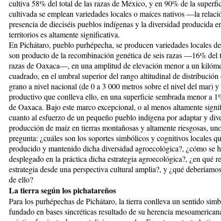
cultiva 58% del total de las razas de México, y en 90% de la superfi
cultivada se emplean variedades locales o maí­ces nativos —la relació
presencia de dieciséis pueblos indígenas y la diversidad producida e
territorios es altamente significativa.
En Pichátaro, pueblo purhépecha, se producen variedades locales d
son producto de la recombinación genética de seis razas —16% del to
razas de Oaxaca—, en una amplitud de elevación menor a un kilóme
cuadrado, en el umbral superior del rango altitudinal de distribución
grano a nivel nacional (de 0 a 3 000 metros sobre el nivel del mar) y 
productivo que conlleva ello, en una superficie sembrada menor a 1%
de Oaxaca. Bajo este marco excepcional, o al menos altamente signif
cuanto al esfuerzo de un pequeño pueblo indígena por adaptar y diver
producción de maíz en tierras montañosas y altamente riesgosas, uno
pregunta: ¿cuáles son los soportes simbólicos y cognitivos locales q
producido y mantenido dicha diversidad agroecológica?, ¿cómo se 
desplegado en la práctica dicha estrategia agroecológica?, ¿en qué re
estrategia desde una perspectiva cultural amplia?, y ¿qué deberíamo
de ello?
La tierra según los pichatareños
Para los purhépechas de Pichátaro, la tierra conlleva un sentido simb
fundado en bases sincréticas resultado de su herencia mesoamericana