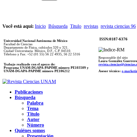
Você está aqui:
Inicio
Búsqueda
Titulo
revistas
revista ciencias 96
ISSN:0187-6376
Universidad Nacional Autónoma de México
Facultad de Ciencias
Departamento de Física, cubículos 320 y 321.
Ciudad Universitaria. México, D.F., C.P. 04510.
Télefono y Fax: +52 (01 55) 56 22 4935, 56 22 5316
Responsable del sitio
Laura González Guerrer
Trabajo realizado con el apoyo de:
revista.ciencias@ciencia
Programa UNAM-DGAPA-PAPIME número PE103509 y
UNAM-DGAPA-PAPIME
número PE106212
Asesor técnico:
e-marketi
Publicaciones
Búsqueda
Palabra
Tema
Titulo
Autor
Número
Quiénes somos
Presentación