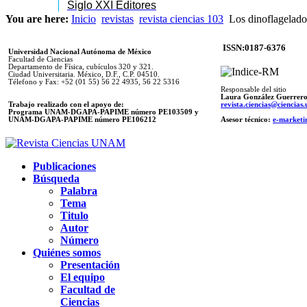
Siglo XXI Editores
You are here:
Inicio
revistas
revista ciencias 103
Los dinoflagelado
ISSN:0187-6376
Universidad Nacional Autónoma de México
Facultad de Ciencias
Departamento de Física, cubículos 320 y 321.
Ciudad Universitaria. México, D.F., C.P. 04510.
Télefono y Fax: +52 (01 55) 56 22 4935, 56 22 5316
Responsable del sitio
Laura González Guerrer
Trabajo realizado con el apoyo de:
revista.ciencias@ciencia
Programa UNAM-DGAPA-PAPIME número PE103509 y
UNAM-DGAPA-PAPIME
número PE106212
Asesor técnico:
e-marketi
Publicaciones
Búsqueda
Palabra
Tema
Titulo
Autor
Número
Quiénes somos
Presentación
El equipo
Facultad de
Ciencias