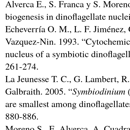
Alverca E., S. Franca y S. Moren
biogenesis in dinoflagellate nucle
Echeverría O. M., L. F. Jiménez,
Vazquez-Nin. 1993. “Cytochemica
nucleus of a symbiotic dinoflagel
261-274.
La Jeunesse T. C., G. Lambert, R
Galbraith. 2005. “
Symbiodinium
(
are smallest among dinoflagellate
880-886.
Moreno S., E. Alverca, A. Cuadra