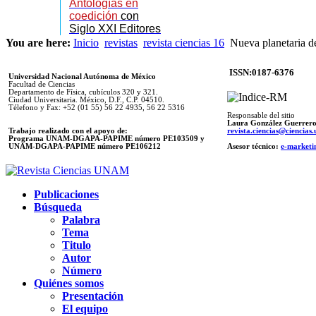
Antologías en
coedición
con
Siglo XXI Editores
You are here:
Inicio
revistas
revista ciencias 16
Nueva planetaria d
ISSN:0187-6376
Universidad Nacional Autónoma de México
Facultad de Ciencias
Departamento de Física, cubículos 320 y 321.
Ciudad Universitaria. México, D.F., C.P. 04510.
Télefono y Fax: +52 (01 55) 56 22 4935, 56 22 5316
Responsable del sitio
Laura González Guerrer
Trabajo realizado con el apoyo de:
revista.ciencias@ciencia
Programa UNAM-DGAPA-PAPIME número PE103509 y
UNAM-DGAPA-PAPIME
número PE106212
Asesor técnico:
e-marketi
Publicaciones
Búsqueda
Palabra
Tema
Titulo
Autor
Número
Quiénes somos
Presentación
El equipo