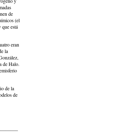
trógeno y
amadas
enen de
ímicos (el
y que está
cuatro eran
de la
González,
a de Halo.
emisferio
io de la
modelos de
________