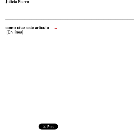
Julieta Fierro
_____________________________________________________
como citar este artículo
→
[En línea]