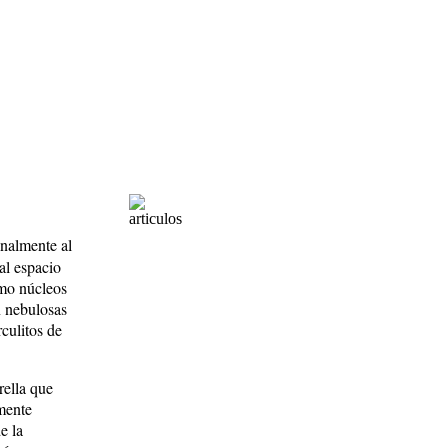
inalmente al
 al espacio
omo núcleos
n nebulosas
culitos de
rella que
amente
e la