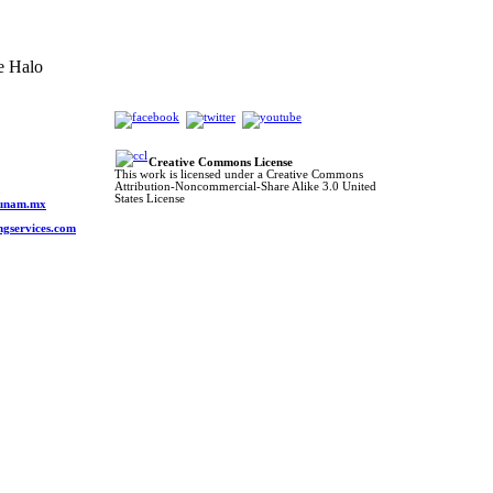
e Halo
Creative Commons License
This work is licensed under a Creative Commons
Attribution-Noncommercial-Share Alike 3.0 United
o
States License
s.unam.mx
ngservices.com