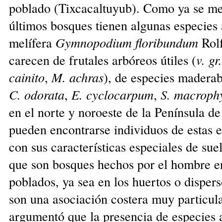
poblado (Tixcacaltuyub). Como ya se me
últimos bosques tienen algunas especies 
melífera
Gymnopodium floribundum
Rolf
carecen de frutales arbóreos útiles (
v. gr.
cainito
,
M. achras
), de especies maderab
C. odorata
,
E. cyclocarpum
,
S. macrophy
en el norte y noroeste de la Península d
pueden encontrarse individuos de estas e
con sus características especiales de sue
que son bosques hechos por el hombre en 
poblados, ya sea en los huertos o dispers
son una asociación costera muy particula
argumentó que la presencia de especies 