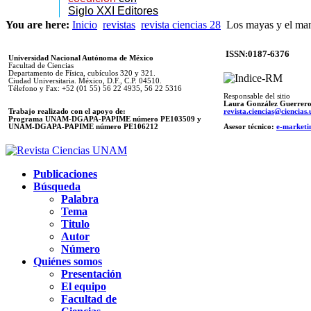
Siglo XXI Editores
You are here:
Inicio
revistas
revista ciencias 28
Los mayas y el mane
ISSN:0187-6376
Universidad Nacional Autónoma de México
Facultad de Ciencias
Departamento de Física, cubículos 320 y 321.
Ciudad Universitaria. México, D.F., C.P. 04510.
Télefono y Fax: +52 (01 55) 56 22 4935, 56 22 5316
Responsable del sitio
Laura González Guerrer
Trabajo realizado con el apoyo de:
revista.ciencias@ciencia
Programa UNAM-DGAPA-PAPIME número PE103509 y
UNAM-DGAPA-PAPIME
número PE106212
Asesor técnico:
e-marketi
Publicaciones
Búsqueda
Palabra
Tema
Titulo
Autor
Número
Quiénes somos
Presentación
El equipo
Facultad de