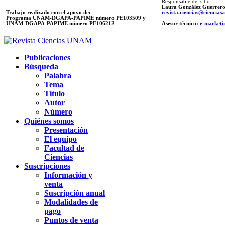
Responsable del sitio
Laura González Guerrer
Trabajo realizado con el apoyo de:
revista.ciencias@ciencia
Programa UNAM-DGAPA-PAPIME número PE103509 y
UNAM-DGAPA-PAPIME
número PE106212
Asesor técnico:
e-marketi
Publicaciones
Búsqueda
Palabra
Tema
Titulo
Autor
Número
Quiénes somos
Presentación
El equipo
Facultad de
Ciencias
Suscripciones
Información y
venta
Suscripción anual
Modalidades de
pago
Puntos de venta