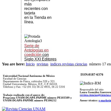
más
recientes
con
tarjeta
en la Tienda en
línea.
Serie de
Antologías en
coedición
con
Siglo XXI Editores
You are here:
Inicio
revistas
indices revistas ciencias
número 17 en
ISSN:0187-6376
Universidad Nacional Autónoma de México
Facultad de Ciencias
Departamento de Física, cubículos 320 y 321.
Ciudad Universitaria. México, D.F., C.P. 04510.
Télefono y Fax: +52 (01 55) 56 22 4935, 56 22 5316
Responsable del sitio
Laura González Guerrer
Trabajo realizado con el apoyo de:
revista.ciencias@ciencia
Programa UNAM-DGAPA-PAPIME número PE103509 y
UNAM-DGAPA-PAPIME
número PE106212
Asesor técnico:
e-marketi