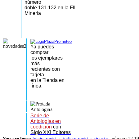
número
doble 131-132 en la FIL
Minería
Ya puedes
comprar
los
ejemplares
más
recientes
con
tarjeta
en la Tienda en
línea.
Serie de
Antologías en
coedición
con
Siglo XXI Editores
You are here:
Inicio
revistas
indices revistas ciencias
número 12 1