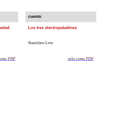
cuento
iedad.
Los tres electropaladines
Stanislaw
Lem
como
PDF
sólo como
PDF