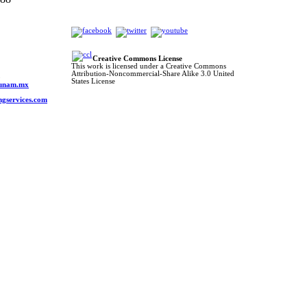
Creative Commons License
This work is licensed under a Creative Commons
Attribution-Noncommercial-Share Alike 3.0 United
o
States License
s.unam.mx
ngservices.com