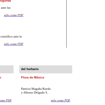
 Algunas
 ante las
sólo
co
mo PDF
 científico ante la
sólo com
o PD
F
del herbario
o
Flora de México
Patricia Magaña Rueda
y Alfonso Delgado S.
como
PDF
sólo como PD
F