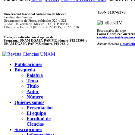
ISSN:0187-6376
Universidad Nacional Autónoma de México
Facultad de Ciencias
Departamento de Física, cubículos 320 y 321.
Ciudad Universitaria. México, D.F., C.P. 04510.
Télefono y Fax: +52 (01 55) 56 22 4935, 56 22 5316
Responsable del sitio
Laura González Guerrer
Trabajo realizado con el apoyo de:
revista.ciencias@ciencia
Programa UNAM-DGAPA-PAPIME número PE103509 y
UNAM-DGAPA-PAPIME
número PE106212
Asesor técnico:
e-marketi
Publicaciones
Búsqueda
Palabra
Tema
Titulo
Autor
Número
Quiénes somos
Presentación
El equipo
Facultad de
Ciencias
Suscripciones
Información y