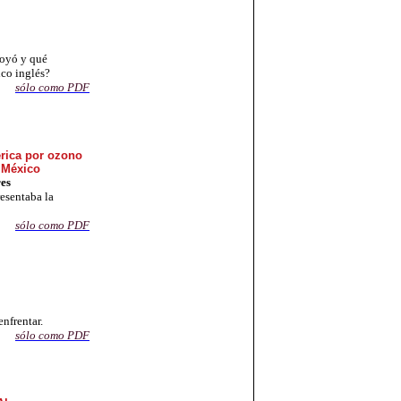
poyó y qué
ico inglés?
sólo como PDF
érica por ozono
e México
res
resentaba la
sólo com
o PDF
enfrentar.
sólo como PDF