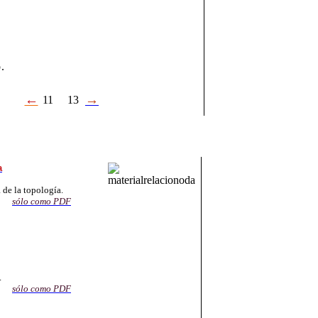
e
.
←
→
11
13
a
 de la topología.
sólo como
PDF
.
sólo como PDF