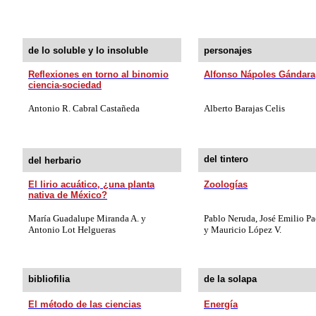
de lo soluble y lo insoluble
personajes
Reflexiones en torno al binomio
Alfonso Nápoles Gándara
ciencia-sociedad
Antonio
R.
Cabral Castañeda
Alberto Barajas Celis
del tintero
del herbario
El lirio acuático, ¿una planta
Zoologías
nativa de México?
María Guadalupe Miranda A. y
Pablo Neruda, José Emilio P
Antonio Lot Helgueras
y Mauricio López V.
bibliofilia
de la solapa
El método de las ciencias
Energía