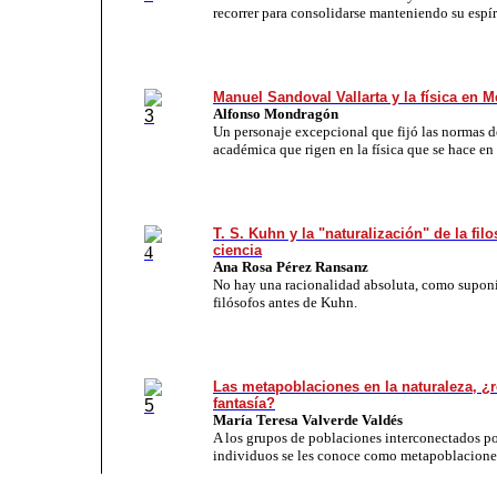
recorrer para consolidarse manteniendo su espíri
Manuel Sandoval Vallarta y la física en M
Alfonso Mondragón
Un personaje excepcional que fijó las normas d
académica que rigen en la física que se hace e
T. S. Kuhn y la "naturalización" de la filo
ciencia
Ana Rosa Pérez Ransanz
No hay una racionalidad absoluta, como suponí
filósofos antes de Kuhn.
Las metapoblaciones en la naturaleza, ¿r
fantasía?
María Teresa Valverde Valdés
A los grupos de poblaciones interconectados po
individuos se les conoce como metapoblacione