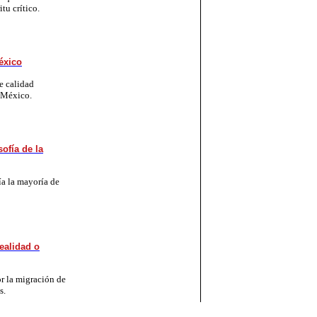
tu crítico.
éxico
e calidad
n México.
sofía de la
a la mayoría de
ealidad o
r la migración de
s.