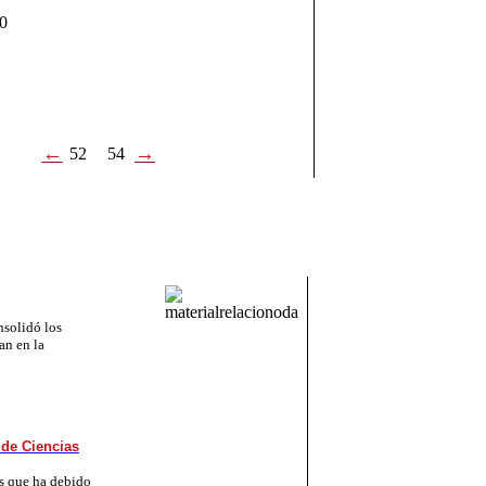
60
←
→
52
54
nsolidó los
an en la
 de Ciencias
os que ha debido