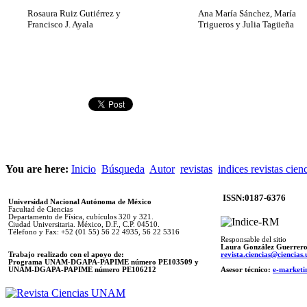
Rosaura Ruiz Gutiérrez y
Ana María Sánchez, María
Francisco J. Ayala
Trigueros y Julia Tagüeña
You are here:
Inicio
Búsqueda
Autor
revistas
indices revistas cien
ISSN:0187-6376
Universidad Nacional Autónoma de México
Facultad de Ciencias
Departamento de Física, cubículos 320 y 321.
Ciudad Universitaria. México, D.F., C.P. 04510.
Télefono y Fax: +52 (01 55) 56 22 4935, 56 22 5316
Responsable del sitio
Laura González Guerrer
Trabajo realizado con el apoyo de:
revista.ciencias@ciencia
Programa UNAM-DGAPA-PAPIME número PE103509 y
UNAM-DGAPA-PAPIME
número PE106212
Asesor técnico:
e-marketi