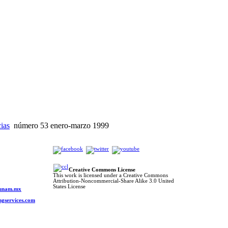
cias
número 53 enero-marzo 1999
Creative Commons License
This work is licensed under a Creative Commons
Attribution-Noncommercial-Share Alike 3.0 United
o
States License
s.unam.mx
ngservices.com