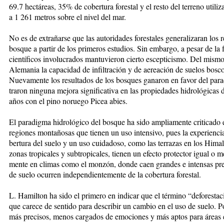
69.7 hec­tá­reas, 35% de co­ber­tu­ra fo­res­tal y el res­to del te­rre­no uti­li­z
a 1 261 me­tros so­bre el ni­vel del mar.
No es de ex­tra­ñar­se que las au­to­ri­da­des fo­res­ta­les ge­ne­ra­li­za­ran los 
bos­que a par­tir de los pri­me­ros es­tu­dios. Sin em­bar­go, a pe­sar de la f
cien­tí­fi­cos in­vo­lu­cra­dos man­tu­vie­ron cier­to es­cep­ti­cis­mo. Del m
Ale­ma­nia la ca­pa­ci­dad de in­fil­tra­ción y de ae­rea­ción de sue­los bos­co­
Nue­va­men­te los re­sul­ta­dos de los bos­ques ga­na­ron en fa­vor del pa­ra­
tra­ron nin­gu­na me­jo­ra sig­ni­fi­ca­ti­va en las pro­pie­da­des hi­dro­ló­gi­ca
años con el pi­no no­rue­go Pi­cea abies.
El pa­ra­dig­ma hi­dro­ló­gi­co del bos­que ha si­do am­plia­men­te cri­ti­ca­do
re­gio­nes mon­ta­ño­sas que tie­nen un uso in­ten­si­vo, pues la ex­pe­rien­
ber­tu­ra del sue­lo y un uso cui­da­do­so, co­mo las te­rra­zas en los Hi­ma­
zo­nas tro­pi­ca­les y sub­tro­pi­ca­les, tie­nen un efec­to pro­tec­tor igual o
men­te en cli­mas co­mo el mon­zón, don­de caen gran­des e in­ten­sas pre­ci­
de sue­lo ocu­rren in­de­pen­dien­te­men­te de la co­ber­tu­ra fo­res­tal.
L. Ha­mil­ton ha si­do el pri­me­ro en in­di­car que el tér­mi­no “de­fo­res­t
que ca­re­ce de sen­ti­do pa­ra des­cri­bir un cam­bio en el uso de sue­lo. Por 
más pre­ci­sos, me­nos car­ga­dos de emo­cio­nes y más ap­tos para áreas es­