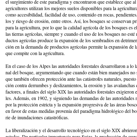
el sur­gi­mien­to de es­te pa­ra­dig­ma y en­con­tra­ron que es­ta­ble­ce que al 
agri­cul­to­res uti­li­zan los me­jo­res sue­los dis­po­ni­bles pa­ra la agri­cul­t
co­mo ac­ce­si­bi­li­dad, fa­ci­li­dad de uso, con­te­ni­do en ro­cas, pen­dien­tes,
los y ries­go de ero­sión, en­tre otros. Así, los bos­ques se con­ser­van pri
pa­ra la agri­cul­tu­ra, por lo que la ca­li­dad agrí­co­la de los bos­ques es e
las tie­rras agrí­co­las, siem­pre y cuan­do el uso de los bos­ques no es­té 
duc­tos agrí­co­las pro­du­ce la ex­pan­sión de los sem­bra­díos en de­tri­me
ción en la de­man­da de pro­duc­tos agrí­co­las per­mi­te la ex­pan­sión de 
que com­pi­te con la agri­cul­tu­ra.
En el ca­so de los Al­pes las au­to­ri­da­des fo­res­ta­les de­sa­rro­lla­ron a lo
nal del bos­que, ar­gu­men­tan­do que cuan­do es­tán bien ma­ne­ja­dos no só
que tam­bién ofre­cen pro­tec­ción an­te las ca­tás­tro­fes na­tu­ra­les, pues­
ción con­tra de­rrum­bes y des­li­za­mien­tos, la ero­sión y las ava­lan­chas 
fac­to­res, a fi­na­les del si­glo XIX las au­to­ri­da­des fo­res­ta­les exi­gie­ron 
les. Ade­más, en 1902, y si­guien­do las de­man­das de las au­to­ri­da­des men­
por la pro­tec­ción es­tric­ta y la ex­pan­sión pro­gre­si­va de las áreas bos­c
en fa­vor de es­tas me­di­das pro­ve­nía del pa­ra­dig­ma hi­dro­ló­gi­co del 
rie de inun­da­cio­nes ca­tas­tró­ficas.
La li­be­ra­li­za­ción y el de­sa­rro­llo tec­no­ló­gi­co en el si­glo XIX abrie
es­ta­dos. De par­ti­cu­lar im­por­tan­cia pa­ra Sui­za, la pro­duc­ción de que­so