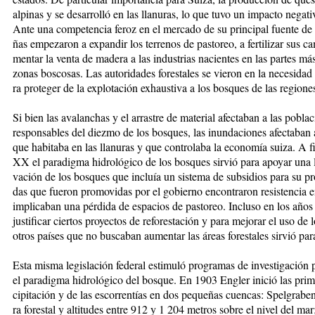
al­pi­nas y se de­sa­rro­lló en las lla­nu­ras, lo que tu­vo un im­pac­to ne­ga­ti­
An­te una com­pe­ten­cia fe­roz en el mer­ca­do de su prin­ci­pal fuen­te de i
ñas em­pe­za­ron a ex­pan­dir los te­rre­nos de pas­to­reo, a fer­ti­li­zar sus c
men­tar la ven­ta de ma­de­ra a las in­dus­trias na­cien­tes en las par­tes más
zo­nas bos­co­sas. Las au­to­ri­da­des fo­res­ta­les se vie­ron en la ne­ce­si­d
ra pro­te­ger de la ex­plo­ta­ción ex­haus­ti­va a los bos­ques de las re­gio­n
Si bien las ava­lan­chas y el arras­tre de ma­te­rial afec­ta­ban a las po­bla­
res­pon­sa­bles del diez­mo de los bos­ques, las inun­da­cio­nes afec­ta­ba
que ha­bi­ta­ba en las lla­nu­ras y que con­tro­la­ba la eco­no­mía sui­za. A f
XX el pa­ra­dig­ma hi­dro­ló­gi­co de los bos­ques sir­vió pa­ra apo­yar una le
va­ción de los bos­ques que in­cluía un sis­te­ma de sub­si­dios pa­ra su pro­
das que fue­ron pro­mo­vi­das por el go­bier­no en­con­tra­ron re­sis­ten­ci
im­pli­ca­ban una pér­di­da de es­pa­cios de pas­to­reo. In­clu­so en los años se
jus­ti­fi­car cier­tos pro­yec­tos de re­fo­res­ta­ción y para me­jo­rar el uso
otros paí­ses que no bus­ca­ban au­men­tar las áreas fo­res­ta­les sir­vió pa­ra
Es­ta mis­ma le­gis­la­ción fe­de­ral es­ti­mu­ló pro­gra­mas de in­ves­ti­ga­ción 
el pa­ra­dig­ma hi­dro­ló­gi­co del bos­que. En 1903 En­gler ini­ció las pri­me
ci­pi­ta­ción y de las es­co­rren­tías en dos pe­que­ñas cuen­cas: Spel­gra­
ra fo­res­tal y al­ti­tu­des en­tre 912 y 1 204 me­tros so­bre el ni­vel del 