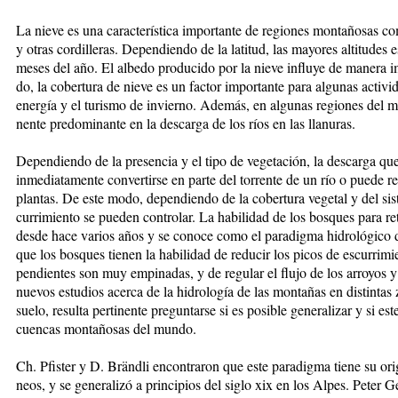
La nie­ve es una ca­rac­te­rís­ti­ca im­por­tan­te de re­gio­nes mon­ta­ño­sas 
y otras cor­di­lle­ras. De­pen­dien­do de la la­ti­tud, las ma­yo­res al­ti­tu­des 
me­ses del año. El al­be­do pro­du­ci­do por la nie­ve in­flu­ye de ma­ne­ra im
do, la co­ber­tu­­ra de nie­ve es un fac­tor im­por­tan­te pa­ra al­gu­nas ac­ti
ener­gía y el tu­ris­mo de in­vier­no. Ade­más, en al­gu­nas re­gio­nes del m
nen­te pre­do­mi­nan­te en la des­car­ga de los ríos en las lla­nu­ras.
De­pen­dien­do de la pre­sen­cia y el ti­po de ve­ge­ta­ción, la des­car­ga que
in­me­dia­ta­men­te con­ver­tir­se en par­te del to­rren­te de un río o pue­de re­
plan­tas. De es­te mo­do, de­pen­dien­do de la co­ber­tu­ra ve­ge­tal y del si
cu­rri­mien­to se pue­den con­tro­lar. La ha­bi­li­dad de los bos­ques pa­ra r
des­de ha­ce va­rios años y se co­no­ce co­mo el pa­ra­dig­ma hi­dro­ló­gi­co d
que los bos­ques tie­nen la ha­bi­li­dad de re­du­cir los pi­cos de es­cu­rri­m
pen­dien­tes son muy em­pi­na­das, y de re­gu­lar el flu­jo de los arro­yos y
nue­vos es­tu­dios acer­ca de la hi­dro­lo­gía de las mon­ta­ñas en dis­tin­tas
sue­lo, re­sul­ta per­ti­nen­te pre­gun­tar­se si es po­si­ble ge­ne­ra­li­zar y si es
cuen­cas mon­ta­ño­sas del mun­do.
Ch. Pfis­ter y D. Bränd­li en­con­tra­ron que es­te pa­ra­dig­ma tie­ne su ori­g
neos, y se ge­ne­ra­li­zó a prin­ci­pios del si­glo xix en los Al­pes. Pe­ter 