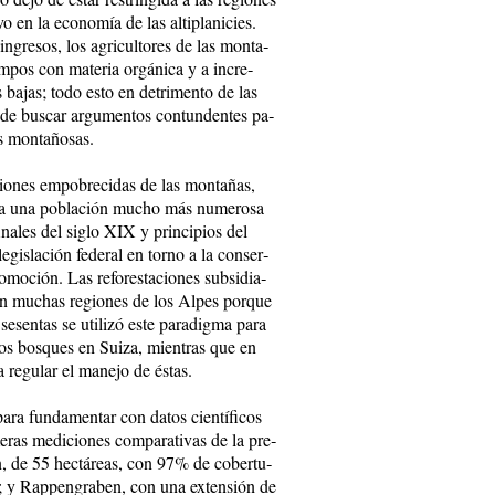
vo en la eco­no­mía de las al­ti­pla­ni­cies.
n­gre­sos, los agri­cul­to­res de las mon­ta­
am­pos con ma­te­ria or­gá­ni­ca y a in­cre­
 ba­jas; to­do es­to en de­tri­men­to de las
ad de bus­car ar­gu­men­tos con­tun­den­tes pa­
es mon­ta­ñosas.
cio­nes em­po­bre­ci­das de las mon­ta­ñas,
n a una po­bla­ción mu­cho más nu­me­ro­sa
i­na­les del si­glo XIX y prin­ci­pios del
­gis­la­ción fe­de­ral en tor­no a la con­ser­
mo­ción. Las refo­res­ta­cio­nes sub­si­dia­
a en mu­chas re­gio­nes de los Al­pes por­que
­sen­tas se uti­li­zó es­te pa­ra­dig­ma pa­ra
 de los bos­ques en Sui­za, mien­tras que en
 re­gu­lar el ma­ne­jo de és­tas.
pa­ra fun­da­men­tar con da­tos cien­tí­fi­cos
­ras me­di­cio­nes com­pa­ra­ti­vas de la pre­
ben, de 55 hec­tá­reas, con 97% de co­ber­tu­
mar; y Rap­pen­gra­ben, con una ex­ten­sión de