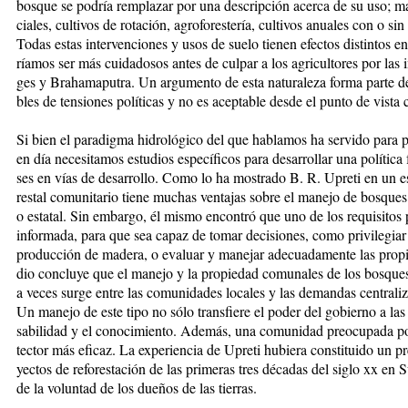
bos­que se po­dría rem­pla­zar por una des­crip­ción acer­ca de su uso; ma­
cia­les, cul­ti­vos de ro­ta­ción, agro­fo­res­te­ría, cul­ti­vos anua­les con o sin t
To­das es­tas in­ter­ven­cio­nes y usos de sue­lo tie­nen efec­tos dis­tin­tos
ría­mos ser más cui­da­do­sos an­tes de cul­par a los agri­cul­to­res por las 
ges y Bra­ha­ma­pu­tra. Un ar­gu­men­to de es­ta na­tu­ra­le­za for­ma par­te d
bles de ten­sio­nes po­lí­ti­cas y no es acep­ta­ble des­de el pun­to de vis­ta ci
Si bien el pa­ra­dig­ma hi­dro­ló­gi­co del que ha­bla­mos ha ser­vi­do pa­ra
en día ne­ce­si­ta­mos es­tu­dios es­pe­cí­fi­cos pa­ra de­sa­rro­llar una po­lí­ti­c
ses en vías de de­sa­rro­llo. Co­mo lo ha mos­tra­do B. R. Upre­ti en un es­t
res­tal co­mu­ni­ta­rio tie­ne mu­chas ven­ta­jas so­bre el ma­ne­jo de bos­que
o es­ta­tal. Sin em­bar­go, él mis­mo en­con­tró que uno de los re­qui­si­tos
in­for­ma­da, pa­ra que sea ca­paz de to­mar de­ci­sio­nes, co­mo pri­vi­le­gi
pro­duc­ción de ma­de­ra, o eva­luar y ma­ne­jar ade­cua­da­men­te las pro­pie
dio con­clu­ye que el ma­ne­jo y la pro­pie­dad co­mu­na­les de los bos­ques
a ve­ces sur­ge en­tre las co­mu­ni­da­des lo­ca­les y las de­man­das cen­tra­li
Un ma­ne­jo de es­te ti­po no só­lo trans­fie­re el po­der del go­bier­no a las
sa­bi­li­dad y el co­no­ci­mien­to. Ade­más, una co­mu­ni­dad preo­cu­pa­da 
tec­tor más efi­caz. La ex­pe­rien­cia de Upre­ti hu­bie­ra cons­ti­tui­do un p
yec­tos de re­fo­res­ta­ción de las pri­me­ras tres dé­ca­das del si­glo xx en 
de la vo­lun­tad de los due­ños de las tie­rras.