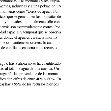
on­ta­ño­sas. Las mon­ta­ñas y los al­ti­pla­
men­tos, in­dus­trias y a una po­bla­ción ur­
 las mon­ta­ñas co­mo “to­rres de agua”. Por
dri­cos que se ge­ne­ran en las mon­ta­ñas de
 muy li­mi­ta­dos; mun­dial­men­te só­lo con­
ade­más son ex­tre­ma­da­men­te cor­tos. Por
ei­dad es­pa­cial y tem­po­ral que se ob­ser­va
nes don­de el agua es es­ca­sa la in­for­ma­
n­te se man­tie­ne en se­cre­to, lo cual di­fi­
ción de con­flic­tos en tor­no a los re­cur­sos
gua, has­ta aho­ra no se ha cuan­ti­fi­ca­do
pec­to al to­tal de agua de una cuen­ca. Un
r­ga hí­dri­ca pro­ve­nien­te de las mon­ta­
tu­dios dan ci­fras de en­tre 40% y 60%. En
­car has­ta 95% de los re­cur­sos hí­dri­cos