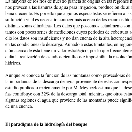
La ma­yo­ría de los ríos de nues­tro pla­ne­ta se ori­gi­na en las re­gio­nes m
nos pro­veen a las lla­nu­ras de agua pa­ra irri­ga­ción, pro­duc­ción de ali­
ba­na cre­cien­te. Es por ello que al­gu­nos es­pe­cia­lis­tas se re­fie­ren a
su fun­ción vi­tal es ne­ce­sa­rio co­no­cer más acer­ca de los re­cur­sos hí­
dis­tin­tas zo­nas cli­má­ti­cas. Los da­tos que po­see­mos ac­tual­men­te son
ta­mos con po­cas se­ries de me­di­cio­nes cu­yos pe­rio­dos de co­ber­tu­ra 
ello los da­tos son in­su­fi­cien­tes y no dan cuen­ta de la al­ta he­te­ro­ge­n
en las con­di­cio­nes de des­car­ga. Au­na­do a es­tas li­mi­tan­tes, en re­gio­
ción acer­ca de és­ta tie­ne un va­lor es­tra­té­gi­co, por lo que fre­cuen­te­me
cul­ta la rea­li­za­ción de es­tu­dios cien­tí­fi­cos e im­po­si­bi­li­ta la re­so­lu­
hí­dri­cos.
Aun­que se co­no­ce la fun­ción de las mon­ta­ñas co­mo pro­vee­do­ras de a
la im­por­tan­cia de la des­car­ga de agua pro­ve­nien­te de és­tas con res­
es­tu­dio pu­bli­ca­do re­cien­te­men­te por M. Mey­beck es­ti­ma que la des­ca
ñas con­tri­bu­ye con 32% de la des­car­ga to­tal, mien­tras que otros es­
al­gu­nas re­gio­nes el agua que pro­vie­ne de las mon­ta­ñas pue­de sig­ni­fi
de una cuen­ca.
El pa­ra­dig­ma de la hi­dro­lo­gía del bos­que