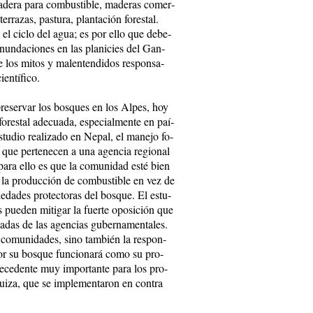
de­ra pa­ra com­bus­ti­ble, ma­de­ras co­mer­
e­rra­zas, pas­tu­ra, plan­ta­ción fo­res­tal.
 en el ci­clo del agua; es por ello que de­be­
inun­da­cio­nes en las pla­ni­cies del Gan­
e los mi­tos y ma­len­ten­di­dos res­pon­sa­
en­tí­fi­co.
 pre­ser­var los bos­ques en los Al­pes, hoy
a fo­res­tal ade­cua­da, es­pe­cial­men­te en paí­
u­dio rea­li­za­do en Ne­pal, el ma­ne­jo fo­
s que per­te­ne­cen a una agen­cia re­gio­nal
 pa­ra ello es que la co­mu­ni­dad es­té bien
ar la pro­duc­ción de com­bus­ti­ble en vez de
­da­des pro­tec­to­ras del bos­que. El es­tu­
 pue­den mi­ti­gar la fuer­te opo­si­ción que
­za­das de las agen­cias gu­ber­na­men­ta­les.
 co­mu­ni­da­des, si­no tam­bién la res­pon­
por su bos­que fun­cio­na­rá co­mo su pro­
re­ce­den­te muy im­por­tan­te pa­ra los pro­
Sui­za, que se im­ple­men­ta­ron en con­tra