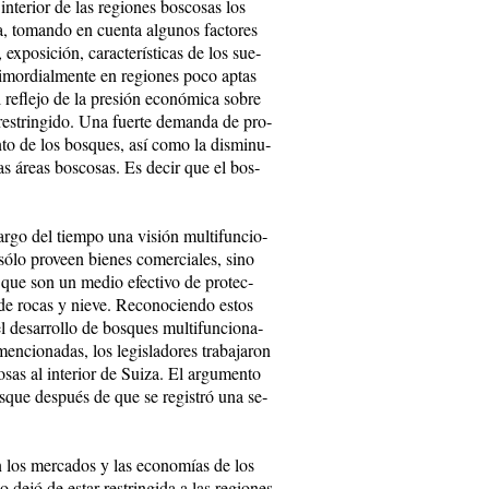
in­te­rior de las re­gio­nes bos­co­sas los
ura, to­man­do en cuen­ta al­gu­nos fac­to­res
 ex­po­si­ción, ca­rac­te­rís­ti­cas de los sue­
­mor­dial­men­te en re­gio­nes po­co ap­tas
l re­fle­jo de la pre­sión eco­nó­mi­ca so­bre
res­trin­gi­do. Una fuer­te de­man­da de pro­
n­to de los bos­ques, así co­mo la dis­mi­nu­
las áreas bos­co­sas. Es de­cir que el bos­
 lar­go del tiem­po una vi­sión mul­ti­fun­cio­
­lo pro­veen bie­nes co­mer­cia­les, si­no
to que son un me­dio efec­ti­vo de pro­tec­
de ro­cas y nie­ve. Re­co­no­cien­do es­tos
el de­sa­rro­­llo de bos­ques mul­ti­fun­cio­na­
cio­na­das, los le­gis­la­do­res tra­ba­ja­ron
o­sas al in­te­rior de Sui­za. El ar­gu­men­to
bos­que des­pués de que se re­gis­tró una se­
­ron los mer­ca­dos y las eco­no­mías de los
 de­jó de es­tar res­trin­gi­da a las re­gio­nes