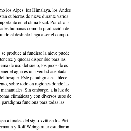
co­mo los Al­pes, los Hi­ma­la­ya, los An­des
es­tán cu­bier­tas de nie­ve du­ran­te va­rios
­por­tan­te en el cli­ma lo­cal. Por otro la­
­vi­da­des hu­ma­nas co­mo la pro­duc­ción de
un­do el des­hie­lo lle­ga a ser el com­po­
 se pro­du­ce al fun­dir­se la nie­ve pue­de
te­ner­se y que­dar dis­po­ni­ble pa­ra las
s­te­ma de uso del sue­lo, los pi­cos de es­
e­te­ner el agua es una ver­dad acep­ta­da
el bos­que. Es­te pa­ra­dig­ma es­ta­ble­ce
ien­to, so­bre to­do en re­gio­nes don­de las
 ma­nan­tia­les. Sin em­bar­go, a la luz de
 zo­nas cli­má­ti­cas y con di­ver­sos usos de
­te pa­ra­dig­ma fun­cio­na pa­ra to­das las
en a fi­na­les del si­glo xviii en los Pi­ri­
Ger­mann y Rolf Wein­gart­ner es­tu­dia­ron