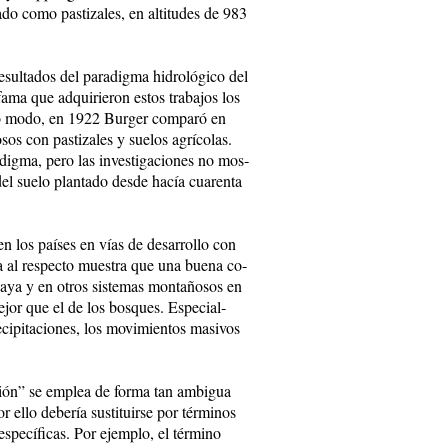
a­do co­mo pas­ti­za­les, en al­ti­tu­des de 983
re­sul­ta­dos del pa­ra­dig­ma hi­dro­ló­gi­co del
a­ma que ad­qui­rie­ron es­tos tra­ba­jos los
is­mo mo­do, en 1922 Bur­ger com­pa­ró en
sos con pas­ti­za­les y sue­los agrí­co­las.
dig­ma, pe­ro las in­ves­ti­ga­cio­nes no mos­
s del sue­lo plan­ta­do des­de ha­cía cua­ren­ta
 en los paí­ses en vías de de­sa­rro­llo con
cia al res­pec­to mues­tra que una bue­na co­
la­ya y en otros sis­te­mas mon­ta­ño­sos en
 me­jor que el de los bos­ques. Es­pe­cial­
pi­ta­cio­nes, los mo­vi­mien­tos ma­si­vos
a­ción” se em­plea de for­ma tan am­bi­gua
ello de­be­ría sus­ti­tuir­se por tér­mi­nos
pe­cí­fi­cas. Por ejem­plo, el tér­mi­no