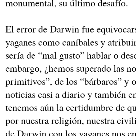
monu­men­tal, su último desafío.
El error de Darwin fue equi­vo­car
yaganes como ca­ní­bales y atribuir
sería de “mal gusto” hablar o desc
embargo, ¿he­mos superado las noc
primitivos”, de los “bárbaros” y o
noticias casi a dia­rio y también en
tenemos aún la certi­dum­bre de que
por nuestra religión, nuestra civili
de Dar­win con los yaganes nos en