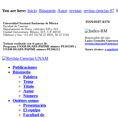
You are here:
Inicio
Búsqueda
Autor
revistas
revista ciencias 97
E
ISSN:0187-6376
Universidad Nacional Autónoma de México
Facultad de Ciencias
Departamento de Física, cubículos 320 y 321.
Ciudad Universitaria. México, D.F., C.P. 04510.
Télefono y Fax: +52 (01 55) 56 22 4935, 56 22 5316
Responsable del sitio
Laura González Guerrer
Trabajo realizado con el apoyo de:
revista.ciencias@ciencia
Programa UNAM-DGAPA-PAPIME número PE103509 y
UNAM-DGAPA-PAPIME
número PE106212
Asesor técnico:
e-marketi
Publicaciones
Búsqueda
Palabra
Tema
Titulo
Autor
Número
Quiénes somos
Presentación
El equipo
Facultad de