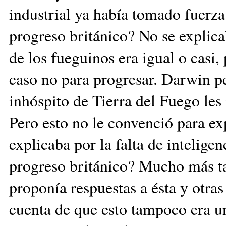
industrial ya había to­ma­do fuer­z
progreso bri­tá­ni­co? No se explica
de los fueguinos era igual o casi, 
caso no para pro­­gre­sar. Darwin 
inhóspito de Tierra del Fuego les
Pero esto no le con­ven­ció para exp
expli­caba por la falta de intelige
progreso británico? Mucho más t
proponía respuestas a ésta y otras
cuenta de que esto tam­po­co era un