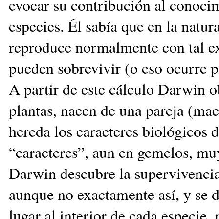
evocar su
contrib
ución al co­noci
especies. Él sabía que en la natura
reproduce normalmente con tal ex
pueden sobrevivir (o eso ocurre 
A partir de este cálculo Darwin o
plantas, nacen de una pa­reja (ma
hereda los caracteres biológicos d
“caracteres”, aun en gemelos, mu
Darwin descubre la supervi­ven­cia
aunque no exac­tamente así, y se 
lu­gar al interior de cada es­pe­cie