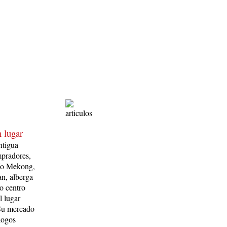
 lu­gar
antigua
­pradores,
 río Mekong,
an, alberga
so centro
l lugar
 Su mercado
logos