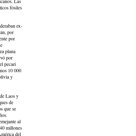
ricanos. Las
icos fósiles
ideraban ex­
tán, por
ente por
ue
za plana
rvó por
el pecarí
 unos 10 000
livia y
 de Laos y
ques de
os que se
ños.
emejante al
 40 millones
América del