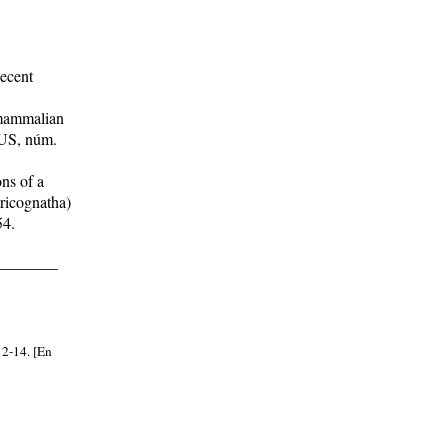
Recent
 mammalian
 US, núm.
ons of a
ricognatha)
54.
________
12-14. [En