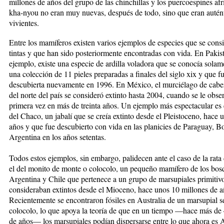
millones de años del gru­po de las chinchillas y los puercoespines af
kha-nyou no eran muy nuevas, después de todo, sino que eran autént
vivientes.
Entre los mamíferos existen varios ejemplos de es­pe­cies que se cons
tin­tas y que han sido posteriormente encontradas con vida. En Pa­kis­
ejemplo, existe una especie de ardilla voladora que se conocía solam
una colección de 11 pieles preparadas a finales del siglo xix y que f
descubierta nueva­men­te en 1996. En México, el murciélago de ca­be
del norte del país se consideró extinto hasta 2004, cuando se le obse
primera vez en más de trein­ta años. Un ejem­plo más espectacular es 
del Chaco, un jabalí que se creía extinto desde el Pleistoceno, hace
años y que fue descubierto con vida en las planicies de Pa­raguay, Bo
Argentina en los años setentas.
Todos estos ejemplos, sin em­bargo, palidecen ante el ca­so de la rata
el del monito de monte o colocolo, un pequeño mamífero de los bos­
Argentina y Chile que pertenece a un grupo de mar­supiales primitiv
con­sideraban extintos desde el Mio­ce­no, hace unos 10 millones de a
Recientemente se encontraron fósiles en Aus­tralia de un marsupial s
colocolo, lo que apoya la teoría de que en un tiempo —hace más de
de años— los marsupiales podían dispersarse entre lo que ahora es 