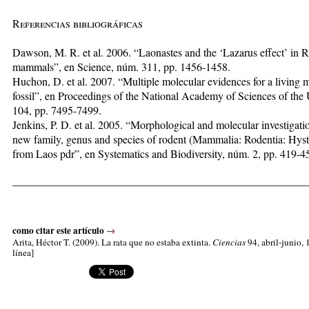
Referencias bibliográficas
Dawson, M. R. et al. 2006. “Laonastes and the ‘Lazarus effect’ in 
mammals”, en Science, núm. 311, pp. 1456-1458.
Huchon, D. et al. 2007. “Multiple molecular evidences for a living
fossil”, en Proceedings of the National Academy of Sciences of the
104, pp. 7495-7499.
Jenkins, P. D. et al. 2005. “Morphological and mo­lecu­lar investigati
new family, genus and species of rodent (Mammalia: Rodentia: Hyst
from Laos pdr”, en Systematics and Biodiversity, núm. 2, pp. 419-4
_____________________________________________________
como citar este artículo
→
Arita, Héctor T.
(2009). La rata que no estaba extinta.
Ciencias
94, abril-junio, 
línea]