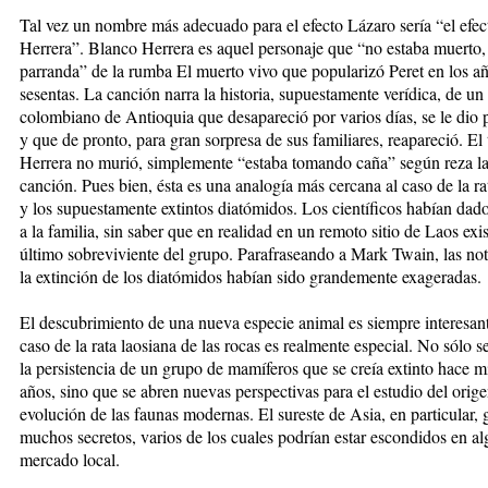
Tal vez un nombre más ade­cuado para el efecto Lá­za­ro sería “el efe
Herrera”. Blanco Herrera es aquel personaje que “no estaba muer­to,
parranda” de la rumba El muerto vivo que popularizó Peret en los a
sesentas. La canción narra la historia, supuestamente ­ve­rídi­ca, de un
colombiano de An­tio­quia que desapareció por varios días, se le dio
y que de pronto, para gran sor­pre­sa de sus familiares, reapa­reció. El
Herrera no murió, simplemente “estaba to­mando caña” según reza la l
canción. Pues bien, ésta es una analogía más cercana al caso de la ra
y los supuestamente extintos diatómidos. Los científicos ha­bían dado 
a la familia, sin saber que en realidad en un remoto sitio de Laos exis
último sobreviviente del grupo. Parafraseando a Mark Twain, las not
la extinción de los diatómidos habían sido grandemente exageradas.
El descubrimiento de una nueva especie animal es siem­pre interesant
caso de la rata laosiana de las rocas es realmente especial. No sólo 
la persistencia de un grupo de mamíferos que se creía extinto hace m
años, sino que se abren nuevas perspectivas para el estudio del orig
evolución de las faunas modernas. El sureste de Asia, en particular,
muchos secretos, varios de los cuales podrían estar escondidos en al
mercado local.