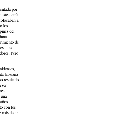
en­tada por
astes te­nía
colocaban a
o los
pines del
ianas
brimiento de
resantes
do­res. Pero
unidenses,
ata laosiana
so resultado
a ser
res
n una
 años.
to con los
ce más de 44