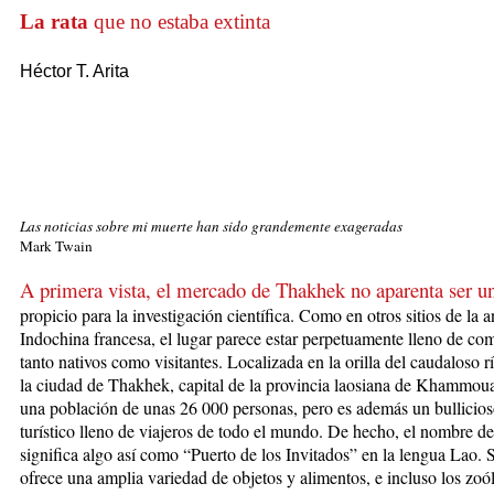
La rata
que no estaba extinta
Héctor T. Arita
Las noticias sobre mi muerte han sido grandemente exageradas
Mark Twain
A primera vista, el mercado de Thakhek no aparenta ser un
propicio
para la investi­ga­ción científica. Como en otros sitios de la 
Indochina francesa, el lugar parece estar perpetuamente lleno de com
tanto nativos co­mo visitantes. Localizada en la orilla del caudaloso
la ciudad de Thakhek, capital de la provincia laosiana de Kham­mou
una población de unas 26 000 per­so­nas, pero es además un ­bullicio
turístico lleno de viajeros de todo el mundo. De hecho, el nombre de
significa algo así como “Puerto de los Invitados” en la lengua Lao.
ofrece una amplia variedad de objetos y alimentos, e incluso los zoó