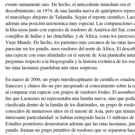
evento sumamente raro. De hecho, el antecedente inmediato era el
descubrimiento, en 1974, de una familia nue­va de quirópteros repre­s
el murciélago abe­jorro de Tailandia. Según el re­porte científico, Laon
ade­más una posición taxonómica muy especial. Las comparacio­nes 
la kha-nyou junto con especies de roedores de América del Sur, com
conejillos de Indias y las chinchillas, y de África, como los puercoes
Viejo Mundo. De hecho, los parientes más cercanos de las ratas laos
parecían ser los gun­dis, unos roedores del nor­te de África. El descu
una especie con estas afi­ni­da­­des en el sureste de Asia plan­teaba inte
pregun­tas respecto a la biogeografía y la historia evolutiva de los roe
las ratas lao­sia­nas guardaban aún otras sorpresas.
En marzo de 2006, un gru­po interdisciplinario de cien­tí­fi­­cos estado
fran­ce­ses y chinos dio un giro ines­perado al conocimiento so­bre la r
al comparar esta especie con grupos de roedores fósiles. El asom­bro­
fue que Lao­nas­tes no representaba una fa­milia nueva, sino que podí
clasificada dentro de la fa­mi­lia de los diatómidos, un gru­po de roedo
conocidos de numerosos sitios en el sur­este de Asia, pero que tenía
interesante particularidad: se habían extinguido hacía 11 millones de
Estudios posteriores demostraron además que las ratas laosianas, jun­
gundis, forman un grupo primitivo de roedores que se separaron ha