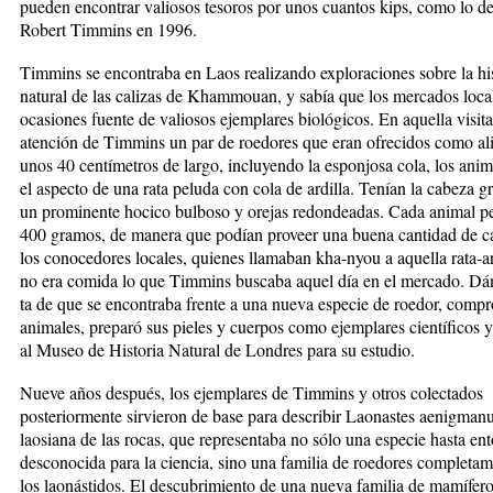
pueden encontrar va­liosos tesoros por unos cuantos kips, como lo d
Robert Timmins en 1996.
Timmins se encontraba en Laos realizando exploracio­nes sobre la hi
natural de las calizas de Khammouan, y sabía que los mercados loca
ocasiones fuente de va­lio­sos ejemplares biológicos. En aquella visita
aten­ción de Timmins un par de roe­do­res que eran ofrecidos como a
unos 40 cen­tí­me­tros de largo, inclu­yendo la esponjosa cola, los ani
el aspecto de una rata peluda con cola de ardilla. Tenían la cabeza g
un prominente hocico bulboso y orejas redondeadas. Cada animal p
400 gramos, de manera que podían proveer una buena cantidad de c
los conocedores locales, quienes llamaban kha-nyou a aquella rata-ard
no era comida lo que ­Timmins buscaba aquel día en el mercado. Dá
ta de que se encontraba frente a una nueva especie de roe­dor, compr
animales, preparó sus pieles y cuerpos como ejemplares científicos y
al Museo de Historia Natural de Londres para su estudio.
Nueve años después, los ejem­plares de Timmins y otros colectados
posteriormente sir­vieron de base para describir Laonastes aenigmanus
laosiana de las rocas, que representaba no sólo una es­pe­cie hasta en
desco­no­cida para la ciencia, sino una familia de roedores completa
los laonásti­dos. El descubrimiento de una nueva familia de mamífero