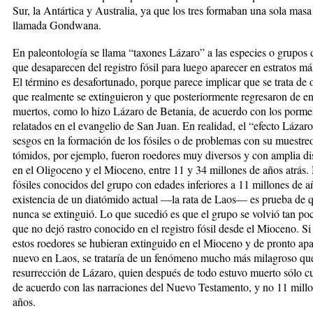
Sur, la An­tár­tica y Australia, ya que los tres formaban una sola masa
llamada Gondwana.
En paleontología se llama “ta­xones Lázaro” a las especies o grupos 
que desaparecen del registro fósil para luego aparecer en estratos má
El término es desafortunado, porque pa­re­ce implicar que se trata de 
que realmente se extinguieron y que poste­rior­mente regresaron de en
muertos, como lo hizo Lá­za­ro de Betania, de acuerdo con los porm
relatados en el evangelio de San Juan. En rea­lidad, el “efecto Lázaro
sesgos en la forma­ción de los fósiles o de proble­mas con su muestre
tómidos, por ejemplo, fueron roe­dores muy diversos y con am­plia dis
en el Oligo­ceno y el Mioceno, entre 11 y 34 millones de años atrás.
fósiles conocidos del grupo con edades inferiores a 11 mi­llones de a
existen­cia de un diatómido actual —la rata de Laos— es prueba de 
nunca se extinguió. Lo que sucedió es que el grupo se volvió tan po
que no dejó rastro conocido en el registro fósil desde el Mioceno. Si
estos roedores se hubieran extingui­do en el Mioceno y de pronto ap
nuevo en Laos, se trataría de un fenómeno mu­cho más milagroso que 
resurrección de Lázaro, quien después de todo estuvo muerto sólo cu
de acuer­do con las narraciones del Nuevo Testamento, y no 11 mill
años.