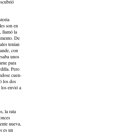
escubrió
storia
les son en
, llamó la
limento. De
males tenían
rande, con
esaba unos
arne para
illa. ­Pero
ndose cuen­­
ó los dos
 los envió a
, la rata
tonces
mente nueva,
s es un