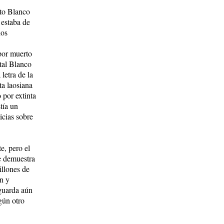
cto Blanco
 estaba de
ños
 por muerto
 tal Blanco
e­tra de la
ta laosiana
por ex­tinta
­tía un
icias sobre
e, pero el
se demuestra
illones de
en y
 guarda aún
gún otro