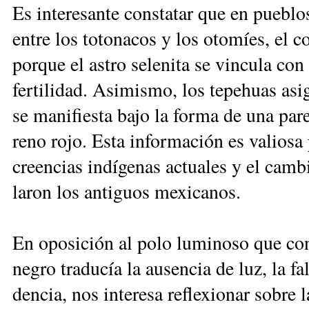
Es in­te­re­san­te cons­ta­tar que en pue­bl
en­tre los to­to­na­cos y los oto­míes, el co
por­que el as­tro se­le­ni­ta se vin­cu­la c
fer­ti­li­dad. Asi­mis­mo, los te­pe­huas a
se ma­ni­fies­ta ba­jo la for­ma de una pa­re
re­no ro­jo. Es­ta in­for­ma­ción es va­lio­sa 
creen­cias in­dí­ge­nas ac­tua­les y el cam
la­ron los an­ti­guos me­xi­ca­nos.
En opo­si­ción al po­lo lu­mi­no­so que con
ne­gro tra­du­cía la au­sen­cia de luz, la fa
den­cia, nos in­te­re­sa re­fle­xio­nar so­br