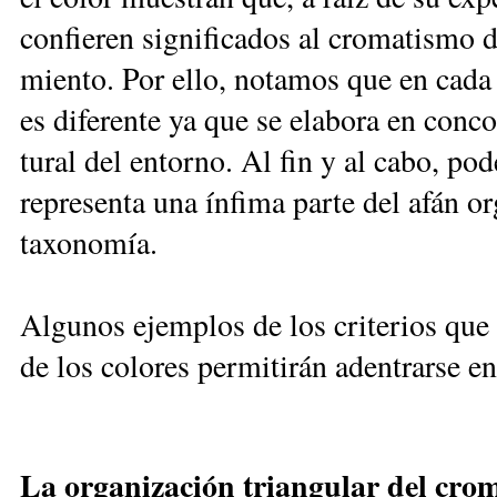
con­fie­ren sig­ni­fi­ca­dos al cro­ma­tis­m
mien­to. Por ello, no­ta­mos que en ca­da so
es di­fe­ren­te ya que se ela­bo­ra en con­co
tu­ral del en­tor­no. Al fin y al ca­bo, po­de
re­pre­sen­ta una ín­fi­ma par­te del afán 
ta­xo­no­mía.
Al­gu­nos ejem­plos de los cri­te­rios que 
de los co­lo­res per­mi­ti­rán aden­trar­se en 
La or­ga­ni­za­ción trian­gu­lar del cro­