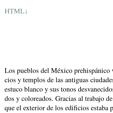
HTML
↓
Los pue­blos del Mé­xi­co pre­his­pá­ni­co
cios y tem­plos de las an­ti­guas ciu­da­d
es­tu­co blan­co y sus to­nos des­va­ne­ci­do
dos y co­lo­rea­dos. Gra­cias al tra­ba­jo de
que el ex­te­rior de los edi­fi­cios es­ta­ba