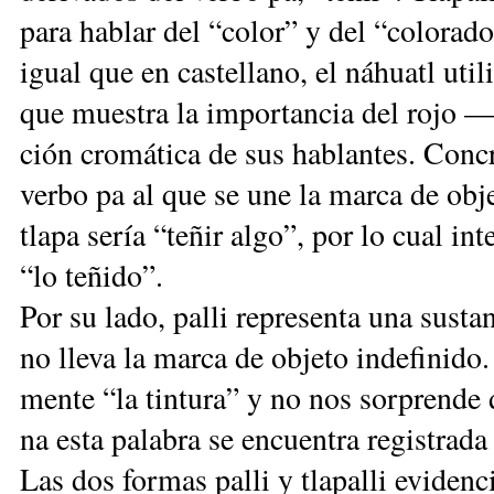
pa­ra ha­blar del “co­lor” y del “co­lo­ra­d
igual que en cas­te­lla­no, el ná­huatl uti­l
que mues­tra la im­por­tan­cia del ro­jo —
ción cro­má­ti­ca de sus ha­blan­tes. Con­cre
ver­bo pa al que se une la mar­ca de ob­je­t
tla­pa se­ría “te­ñir al­go”, por lo cual in­t
“lo te­ñi­do”.
Por su la­do, pa­lli re­pre­sen­ta una sus­t
no lle­va la mar­ca de ob­je­to in­de­fi­ni­do. 
men­te “la tin­tu­ra” y no nos sor­pren­de 
na es­ta pa­la­bra se en­cuen­tra re­gis­tra­d
Las dos for­mas pa­lli y tla­pa­lli evi­den­ci