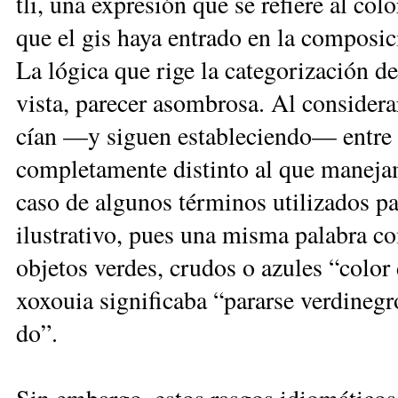
tli, una ex­pre­sión que se re­fie­re al co­l
que el gis ha­ya en­tra­do en la com­po­si­c
La ló­gi­ca que ri­ge la ca­te­go­ri­za­ción 
vis­ta, pa­re­cer asom­bro­sa. Al con­si­de­ra
cían —y si­guen es­ta­ble­cien­do— en­tre 
com­ple­ta­men­te dis­tin­to al que ma­ne­ja­
ca­so de al­gu­nos tér­mi­nos uti­li­za­dos p
ilus­tra­ti­vo, pues una mis­ma pa­la­bra co
ob­je­tos ver­des, cru­dos o azu­les “co­lo
xo­xouia sig­ni­fi­ca­ba “pa­rar­se ver­di­ne­g
do”.