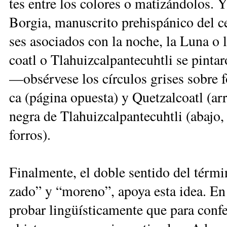
tes en­tre los co­lo­res o ma­ti­zán­do­los.
Bor­gia, ma­nus­cri­to pre­his­pá­ni­co del
ses aso­cia­dos con la no­che, la Lu­na o la
coatl o Tla­huiz­cal­pan­te­cuh­tli se pin­t
—ob­sér­ve­se los cír­cu­los gri­ses so­bre 
ca (página opuesta) y Quet­zal­coatl (arri­
ne­gra de Tla­huiz­cal­pan­te­cuh­tli (abajo
forros).
Fi­nal­men­te, el do­ble sen­ti­do del tér­mi
za­do” y “mo­re­no”, apo­ya esta idea. En e
pro­bar lin­güís­ti­ca­men­te que pa­ra con­f