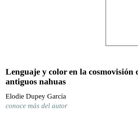
Len­gua­je y co­lor en la cos­mo­vi­sión 
an­ti­guos na­huas
Elodie Dupey García
conoce más del autor