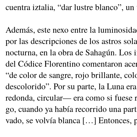
cuen­tra iz­ta­lia, “dar lus­tre blan­co”, un 
Ade­más, es­te ne­xo en­tre la lu­mi­no­si­da
por las des­crip­cio­nes de los as­tros so­la
noc­tur­na, en la obra de Sa­ha­gún. Los in­
del Có­di­ce Flo­ren­ti­no co­men­ta­ron ace
“de co­lor de san­gre, ro­jo bri­llan­te, co­l
des­co­lo­ri­do”. Por su par­te, la Lu­na
re­don­da, cir­cu­lar— era co­mo si fue­se ro
go, cuan­do ya ha­bía re­co­rri­do una par­t
va­do, se vol­vía blan­ca […] En­ton­ces, p