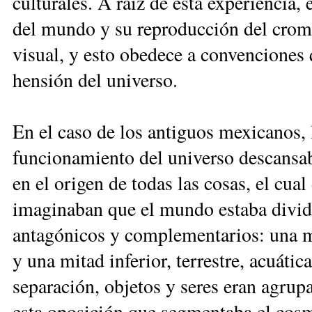
cul­tu­ra­les. A raíz de es­ta ex­pe­rien­cia,
del mun­do y su re­pro­duc­ción del cro­ma
vi­sual, y es­to obe­de­ce a con­ven­cio­ne
hen­sión del uni­ver­so.
En el ca­so de los an­ti­guos me­xi­ca­nos, la
fun­cio­na­mien­to del uni­ver­so des­can­sa
en el ori­gen de to­das las co­sas, el cual 
ima­gi­na­ban que el mun­do es­ta­ba di­vi­di
an­ta­gó­ni­cos y com­ple­men­ta­rios: una mi­
y una mi­tad in­fe­rior, te­rres­tre, acuá­ti
se­pa­ra­ción, ob­je­tos y se­res eran agru­
es­ta opo­si­ción que seg­men­ta­ba el cos­mo