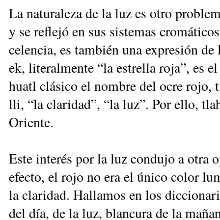
La na­tu­ra­le­za de la luz es otro pro­ble­
y se re­fle­jó en sus sis­te­mas cro­má­ti­cos
ce­len­cia, es tam­bién una ex­pre­sión de 
ek, li­te­ral­men­te “la es­tre­lla ro­ja”, es
huatl clá­si­co el nom­bre del ocre ro­jo, 
lli, “la cla­ri­dad”, “la luz”. Por ello, tl
Orien­te.
Es­te in­te­rés por la luz con­du­jo a otra 
efec­to, el ro­jo no era el úni­co co­lor lu
la cla­ri­dad. Ha­lla­mos en los dic­cio­na­ri
del día, de la luz, blan­cu­ra de la ma­ña­