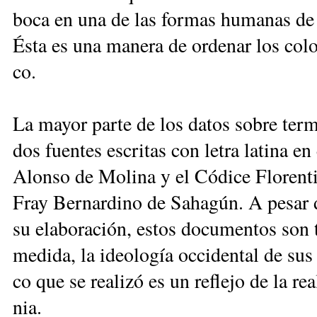
bo­ca en una de las for­mas hu­ma­nas de re
És­ta es una ma­ne­ra de or­de­nar los co­lo­r
co.
La ma­yor par­te de los da­tos so­bre ter­mi
dos fuen­tes es­cri­tas con le­tra la­ti­na en
Alon­so de Mo­li­na y el Có­di­ce Flo­ren­ti
Fray Ber­nar­di­no de Sa­ha­gún. A pe­sar d
su ela­bo­ra­ción, es­tos do­cu­men­tos son t
me­di­da, la ideo­lo­gía oc­ci­den­tal de sus 
co que se rea­li­zó es un re­fle­jo de la rea­
nia.