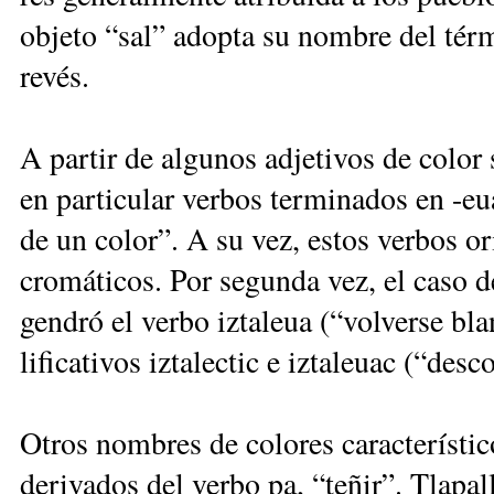
ob­je­to “sal” adop­ta su nom­bre del tér­m
re­vés.
A par­tir de al­gu­nos ad­je­ti­vos de co­lor 
en par­ti­cu­lar ver­bos ter­mi­na­dos en -eua
de un co­lor”. A su vez, es­tos ver­bos ori­
cro­má­ti­cos. Por se­gun­da vez, el ca­so de 
gen­dró el ver­bo iz­ta­leua (“vol­ver­se b
li­fi­ca­ti­vos iz­ta­lec­tic e iz­ta­leuac (“des­
Otros nom­bres de co­lo­res ca­rac­te­rís­ti­
de­ri­va­dos del ver­bo pa, “te­ñir”. Tla­p