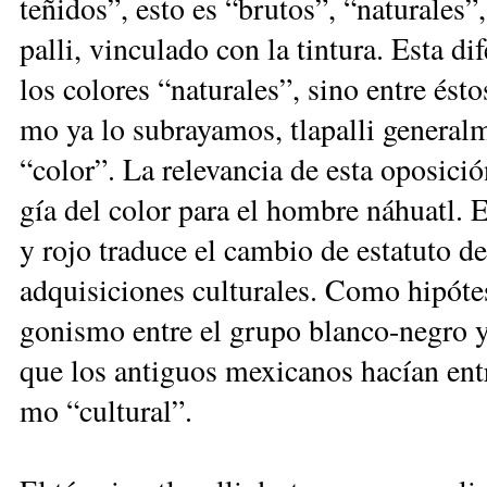
te­ñi­dos”, es­to es “bru­tos”, “na­tu­ra­les”
pa­lli, vin­cu­la­do con la tin­tu­ra. Es­ta di­
los co­lo­res “na­tu­ra­les”, si­no en­tre és
mo ya lo su­bra­ya­mos, tla­pa­lli ge­ne­ral­
“co­lor”. La re­le­van­cia de es­ta opo­si­ció
gía del co­lor pa­ra el hom­bre ná­huatl. En
y ro­jo tra­du­ce el cam­bio de es­ta­tu­to de 
ad­qui­si­cio­nes cul­tu­ra­les. Co­mo hi­pó
go­nis­mo en­tre el gru­po blan­co-ne­gro y 
que los an­ti­guos me­xi­ca­nos ha­cían en­t
mo “cul­tu­ral”.