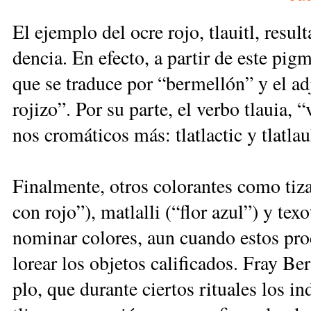
El ejem­plo del ocre ro­jo, tlauitl, re­sul­ta 
den­cia. En efec­to, a par­tir de es­te pig­men
que se tra­du­ce por “ber­me­llón” y el ad­je
ro­ji­zo”. Por su par­te, el ver­bo tlauia, 
nos cro­má­ti­cos más: tla­tlac­tic y tla­tla
Fi­nal­men­te, otros co­lo­ran­tes co­mo ti­za
con ro­jo”), ma­tla­lli (“flor azul”) y te­xo
no­mi­nar co­lo­res, aun cuan­do es­tos pro­
lo­rear los ob­je­tos ca­li­fi­ca­dos. Fray 
plo, que du­ran­te cier­tos ri­tua­les los in