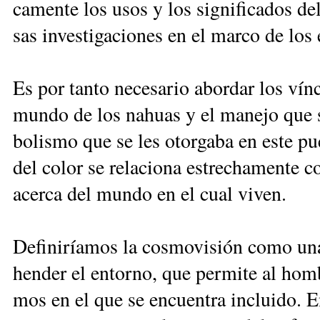
ca­men­te los usos y los sig­ni­fi­ca­dos de
sas in­ves­ti­ga­cio­nes en el mar­co de los e
Es por tanto necesario abordar los vín­cu­
mun­do de los na­huas y el ma­ne­jo que s
bo­lis­mo que se les otor­ga­ba en es­te p
del co­lor se relaciona es­tre­chamente c
acer­ca del mun­do en el cual vi­ven.
De­fi­ni­ría­mos la cos­mo­vi­sión co­mo una
hen­der el en­tor­no, que per­mi­te al hom­
mos en el que se en­cuen­tra in­clui­do. En