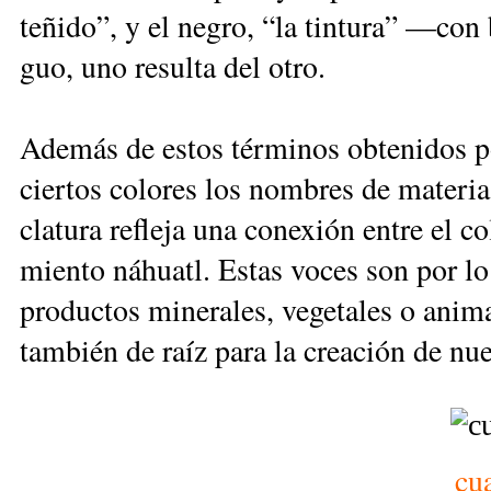
te­ñi­do”, y el ne­gro, “la tin­tu­ra” —con 
guo, uno re­sul­ta del otro.
Ade­más de es­tos tér­mi­nos ob­te­ni­dos po
cier­tos co­lo­res los nom­bres de ma­te­ria
cla­tu­ra re­fle­ja una co­ne­xión en­tre el c
mien­to ná­huatl. Es­tas vo­ces son por lo g
pro­duc­tos mi­ne­ra­les, ve­ge­ta­les o ani­
tam­bién de raíz pa­ra la crea­ción de nue­v
cua