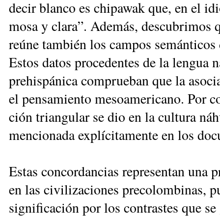
de­cir blan­co es chi­pa­wak que, en el idi
mo­sa y cla­ra”. Ade­más, des­cu­bri­mos q
reú­ne tam­bién los cam­pos se­mán­ti­cos 
Es­tos da­tos pro­ce­den­tes de la len­gua n
pre­his­pá­ni­ca com­prue­ban que la aso­ci
el pen­sa­mien­to me­soa­me­ri­ca­no. Por c
ción trian­gu­lar se dio en la cul­tu­ra ná­
men­cio­na­da ex­plí­ci­ta­men­te en los do­c
Es­tas con­cor­dan­cias re­pre­sen­tan una pr
en las ci­vi­li­za­cio­nes pre­co­lom­bi­nas,
sig­ni­fi­ca­ción por los con­tras­tes que s