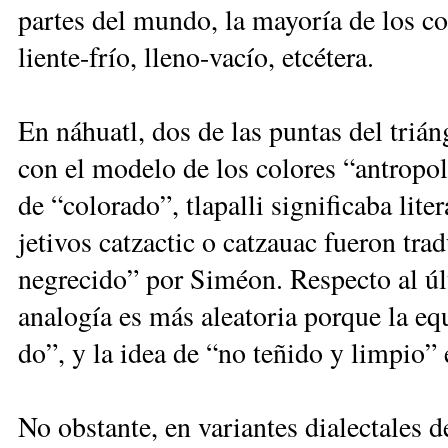
par­tes del mun­do, la ma­yo­ría de los con­
lien­te-frío, lle­no-va­cío, et­cé­te­ra.
En ná­huatl, dos de las pun­tas del trián­g
con el mo­de­lo de los co­lo­res “an­tro­po
de “co­lo­ra­do”, tla­pa­lli sig­ni­fi­ca­ba li
je­ti­vos cat­zac­tic o cat­zauac fue­ron tr
ne­gre­ci­do” por Si­méon. Res­pec­to al úl­
ana­lo­gía es más alea­to­ria por­que la equi­v
do”, y la idea de “no te­ñi­do y lim­pio” e
No obs­tan­te, en va­rian­tes dia­lec­ta­les de