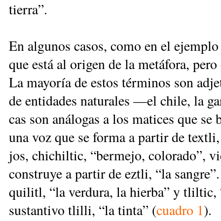
tie­rra”.
En al­gu­nos ca­sos, co­mo en el ejem­plo de 
que es­tá al ori­gen de la me­tá­fo­ra, pe­ro
La ma­yo­ría de es­tos tér­mi­nos son ad­je
de en­ti­da­des na­tu­ra­les —el chi­le, la ga
cas son aná­lo­gas a los ma­ti­ces que se bu
una voz que se for­ma a par­tir de tex­tli, 
jos, chi­chil­tic, “ber­me­jo, co­lo­ra­do”, vi
cons­tru­ye a par­tir de ez­tli, “la san­gre”.
qui­litl, “la ver­du­ra, la hier­ba” y tlil­tic
sus­tan­ti­vo tli­lli, “la tin­ta” (
cua­dro 1
).