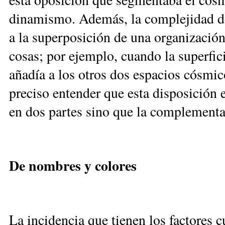
di­na­mis­mo. Ade­más, la com­ple­ji­dad de 
a la su­per­po­si­ción de una or­ga­ni­za­ción
co­sas; por ejem­plo, cuan­do la su­per­fi­c
aña­día a los otros dos es­pa­cios cós­mi­c
pre­ci­so en­ten­der que es­ta dis­po­si­ción 
en dos par­tes si­no que la com­ple­men­ta
De nom­bres y co­lo­res
La in­ci­den­cia que tie­nen los fac­to­res c