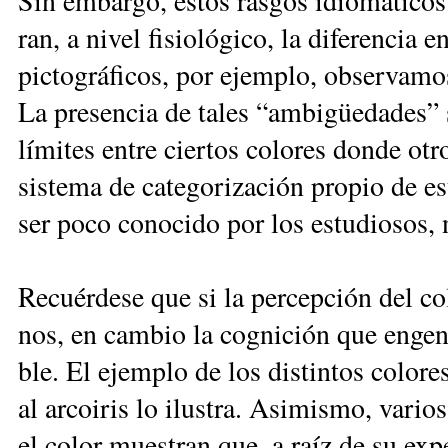
Sin em­bar­go, es­tos ras­gos idio­má­ti­co
ran, a ni­vel fi­sio­ló­gi­co, la di­fe­ren­cia
pic­to­grá­fi­cos, por ejem­plo, ob­ser­va­m
La pre­sen­cia de ta­les “am­bi­güe­da­des”
lí­mi­tes en­tre cier­tos co­lo­res don­de ot
sis­te­ma de ca­te­go­ri­za­ción pro­pio de es
ser po­co co­no­ci­do por los es­tu­dio­sos, 
Re­cuér­de­se que si la per­cep­ción del co­
nos, en cam­bio la cog­ni­ción que en­gen­dr
ble. El ejem­plo de los dis­tin­tos co­lo­res
al ar­coi­ris lo ilus­tra. Asi­mis­mo, va­rios 
el co­lor mues­tran que, a raíz de su ex­pe