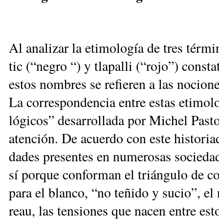
Al ana­li­zar la eti­mo­lo­gía de tres tér­mi­n
tic (“ne­gro “) y tla­pa­lli (“ro­jo”) cons­
es­tos nom­bres se re­fie­ren a las no­cio­ne
La co­rres­pon­den­cia en­tre es­tas eti­mo­l
ló­gi­cos” de­sa­rro­lla­da por Mi­chel Pas­
aten­ción. De acuer­do con es­te his­to­ria­
da­des pre­sen­tes en nu­me­ro­sas so­cie­d
sí por­que con­for­man el trián­gu­lo de co
pa­ra el blan­co, “no te­ñi­do y su­cio”, el
reau, las ten­sio­nes que na­cen en­tre es­to