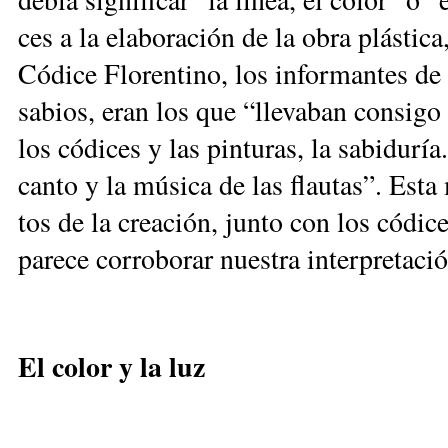
ces a la ela­bo­ra­ción de la obra plás­ti­ca,
Có­di­ce Flo­ren­ti­no, los in­for­man­tes de
sa­bios, eran los que “lle­va­ban con­si­go l
los có­di­ces y las pin­tu­ras, la sa­bi­du­rí
can­to y la mú­si­ca de las flau­tas”. Es­ta 
tos de la crea­ción, jun­to con los có­di­ce
pa­re­ce co­rro­bo­rar nues­tra in­ter­pre­ta­ci
El co­lor y la luz