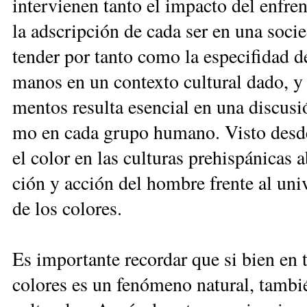
in­ter­vie­nen tan­to el im­pac­to del en­fre
la ads­crip­ción de ca­da ser en una so­cie
ten­der por tan­to co­mo la es­pe­ci­fi­dad 
ma­nos en un con­tex­to cul­tu­ral da­do, y
men­tos re­sul­ta esen­cial en una dis­cu­sión
mo en ca­da gru­po hu­ma­no. Vis­to des­de 
el co­lor en las cul­tu­ras pre­his­pá­ni­cas a
ción y ac­ción del hom­bre fren­te al uni­v
de los co­lo­res.
Es im­por­tan­te re­cor­dar que si bien en t
co­lo­res es un fe­nó­me­no na­tu­ral, tam­bi