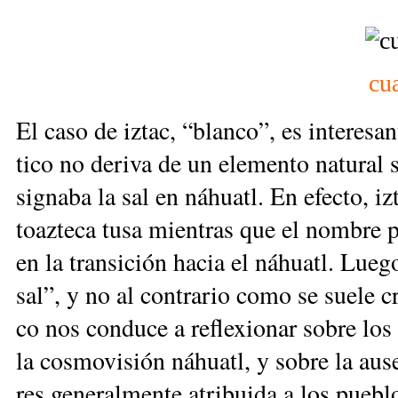
cua
El ca­so de iz­tac, “blan­co”, es in­te­re­sa
ti­co no de­ri­va de un ele­men­to na­tu­ral
sig­na­ba la sal en ná­huatl. En efec­to, iz
toaz­te­ca tu­sa mien­tras que el nom­bre p
en la tran­si­ción ha­cia el ná­huatl. Lue­go
sal”, y no al con­tra­rio co­mo se sue­le cre
co nos con­du­ce a re­fle­xio­nar so­bre los 
la cos­mo­vi­sión ná­huatl, y so­bre la au­s
res ge­ne­ral­men­te atri­bui­da a los pue­b