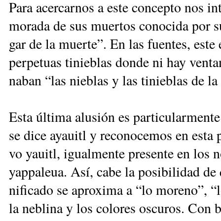
Pa­ra acer­car­nos a es­te con­cep­to nos in­te
mo­ra­da de sus muer­tos co­no­ci­da por su 
gar de la muer­te”. En las fuen­tes, es­te 
per­pe­tuas ti­nie­blas don­de ni hay ven­ta
na­ban “las nie­blas y las ti­nie­blas de l
Es­ta úl­ti­ma alu­sión es par­ti­cu­lar­men­
se di­ce ayauitl y re­co­no­ce­mos en es­ta p
vo yauitl, igual­mente pre­sen­te en los no
yap­pa­leua. Así, ca­be la po­si­bi­li­dad 
ni­fi­ca­do se apro­xi­ma a “lo mo­re­no”, “
la ne­bli­na y los co­lo­res os­cu­ros. Con 