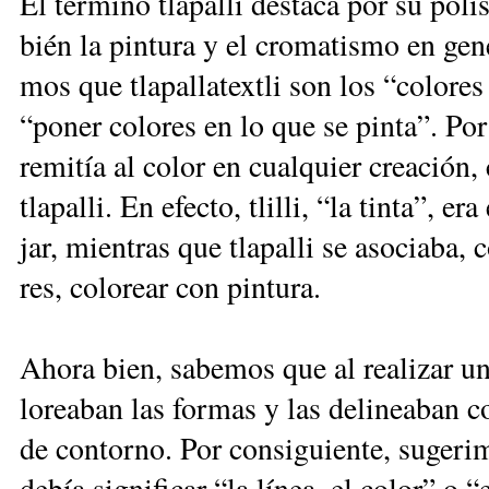
El tér­mi­no tla­pa­lli des­ta­ca por su po­l
bién la pin­tu­ra y el cro­ma­tis­mo en ge­ne
mos que tla­pa­lla­tex­tli son los “co­lo­res
“po­ner co­lo­res en lo que se pin­ta”. Por 
re­mi­tía al co­lor en cual­quier crea­ción, 
tla­pa­lli. En efec­to, tli­lli, “la tin­ta”, er
jar, mien­tras que tla­pa­lli se aso­cia­ba,
res, co­lo­rear con pin­tu­ra.
Aho­ra bien, sa­be­mos que al rea­lizar una
lo­rea­ban las for­mas y las de­li­nea­ban c
de con­tor­no. Por con­si­guien­te, su­ge­ri­mo
de­bía sig­ni­fi­car “la lí­nea, el co­lor” o 