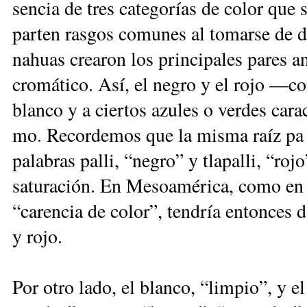
sen­cia de tres ca­te­go­rías de co­lor que 
par­ten ras­gos co­mu­nes al to­mar­se de 
na­huas crea­ron los prin­ci­pa­les pa­res an­
cro­má­ti­co. Así, el ne­gro y el ro­jo —co
blan­co y a cier­tos azu­les o ver­des ca­rac
mo. Re­cor­de­mos que la mis­ma raíz pa de
pa­la­bras pa­lli, “ne­gro” y tla­pa­lli, “ro
sa­tu­ra­ción. En Me­so­amé­ri­ca, co­mo en o
“ca­ren­cia de co­lor”, ten­dría en­ton­ces d
y ro­jo.
Por otro la­do, el blan­co, “lim­pio”, y e