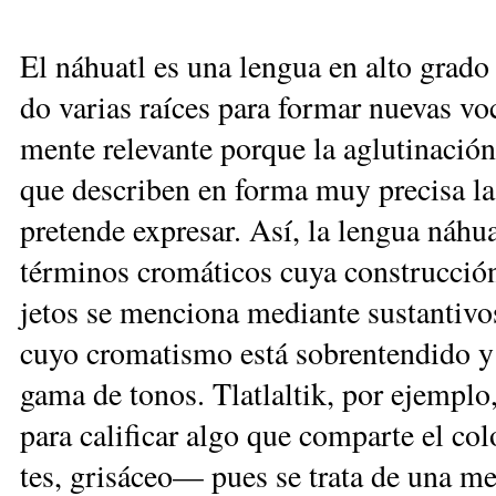
El ná­huatl es una len­gua en al­to gra­do 
do va­rias raí­ces pa­ra for­mar nue­vas vo­c
men­te re­le­van­te por­que la aglu­ti­na­ció
que des­cri­ben en for­ma muy pre­ci­sa las 
pre­ten­de ex­pre­sar. Así, la len­gua ná­huat
tér­mi­nos cro­má­ti­cos cu­ya cons­truc­ción
je­tos se men­cio­na me­dian­te sus­tan­ti­vo
cu­yo cro­ma­tis­mo es­tá so­bren­ten­di­do y
ga­ma de to­nos. Tla­tlal­tik, por ejem­plo
pa­ra ca­li­fi­car al­go que com­par­te el co
tes, gri­sá­ceo— pues se tra­ta de una me­tá­