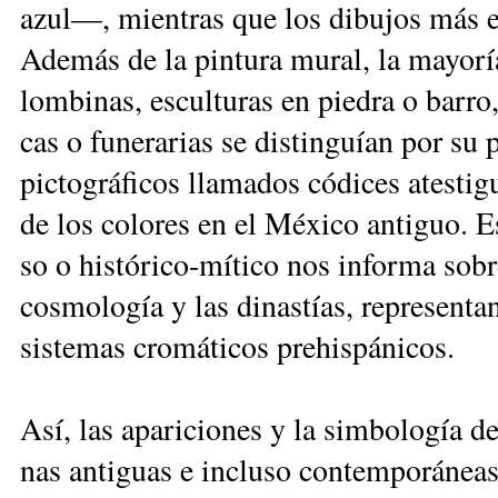
azul—, mien­tras que los di­bu­jos más ela­b
Ade­más de la pin­tu­ra mu­ral, la ma­yo­ría 
lom­bi­nas, es­cul­tu­ras en pie­dra o ba­rro,
cas o fu­ne­ra­rias se dis­tin­guían por su p
pic­to­grá­fi­cos lla­ma­dos có­di­ces ates­ti
de los co­lo­res en el Mé­xi­co an­ti­guo. Es
so o his­tó­ri­co-mí­ti­co nos in­for­ma so­bre
cos­mo­lo­gía y las di­nas­tías, re­pre­sen­ta
sis­te­mas cro­má­ti­cos pre­his­pá­ni­cos.
Así, las apa­ri­cio­nes y la sim­bo­lo­gía de
nas an­ti­guas e in­clu­so con­tem­po­rá­neas