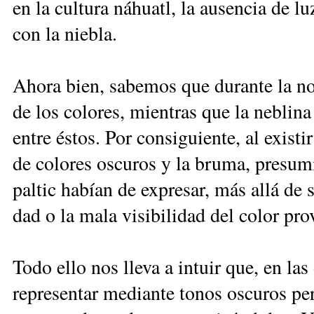
en la cul­tu­ra ná­huatl, la au­sen­cia de l
con la nie­bla.
Aho­ra bien, sa­be­mos que du­ran­te la no­
de los co­lo­res, mien­tras que la ne­bli­n
en­tre és­tos. Por con­si­guien­te, al exis­t
de co­lo­res os­cu­ros y la bru­ma, pre­su­
pal­tic ha­bían de ex­pre­sar, más allá de su s
dad o la ma­la vi­si­bi­li­dad del co­lor pro­
To­do ello nos lle­va a in­tuir que, en las o
re­pre­sen­tar me­dian­te to­nos os­cu­ros pe