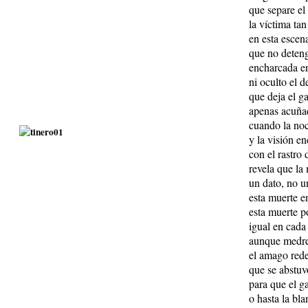
que separe el 
la víctima ta
en esta escena
que no deten
encharcada en
ni oculto el d
que deja el ga
apenas acuñad
cuando la no
y la visión e
con el rastro 
revela que la
un dato, no u
esta muerte en
esta muerte p
igual en cada
aunque medre 
el amago red
que se abstuv
para que el ga
o hasta la bla