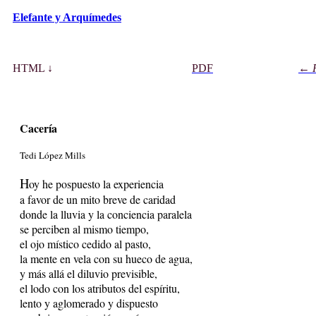
Elefante y Arquímedes
HT
M
L ↓
PD
F
← 
Cacería
Tedi López Mills
H
oy he pospuesto la experiencia
a favor de un mito breve de caridad
donde la lluvia y la conciencia paralela
se perciben al mismo tiempo,
el ojo místico cedido al pasto,
la mente en vela con su hueco de agua,
y más allá el diluvio previsible,
el lodo con los atributos del espíritu,
lento y aglomerado y dispuesto