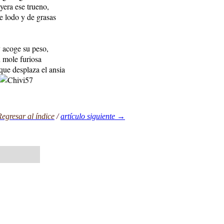
yera ese trueno,
e lodo y de grasas
y acoge su peso,
 mole furiosa
que desplaza el ansia
egresar al índice
/
artículo sig
uiente →