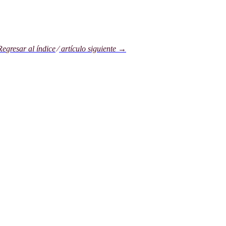
Re
gresa
r al índice
⁄
artículo sig
uie
nte →