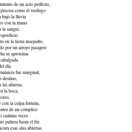
intento de un acto perfecto,
n precisa como el verdugo
 bajo la lluvia
go con la mano
 la sangre,
esperdicio
to en la tierra insepulto,
o por un arroyo pasajero
che se aproxima
ncabalgada
del día
 matanza fue marginal,
n destino,
 las afueras,
or la boca,
 caso,
con la culpa fortuita,
entor de un cómplice
o cuántas veces
to puliera hasta el fin
ncura esas alas abiertas.