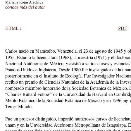
Mariana Rojas Aréchiga
conoce más del autor
HTML ↓
PDF
C
arlos nació en Maracaibo, Venezuela, el 23 de agosto de 1945 y o
1955. Estudió la licenciatura (1968), la maestría (1971) y el doctor
Nacional Autónoma de México, y asistió a varios cursos y estancias 
Estados Unidos e Inglaterra. Desde 1980 fue investigador de la unam,
posteriormente en el Instituto de Ecología. Fue Investigador Nacio
recibió un premio de Ciencias Naturales de la Academia de la Invest
nombrado miembro honorario de la Sociedad Botánica de México. 
“Charles Bullard Fellow” de la Universidad de Harvard en Cambridg
Mérito Botánico de la Sociedad Botánica de México y en 1996 ingre
Tercer Mundo.
Fue un profesor distinguido, impartió numerosos cursos de licenciatu
unam y en la Unviersidad Autónoma Metropolitana de Iztapalapa. E
posgrado sobre fisiología ecológica de plantas y adopción de plantas 